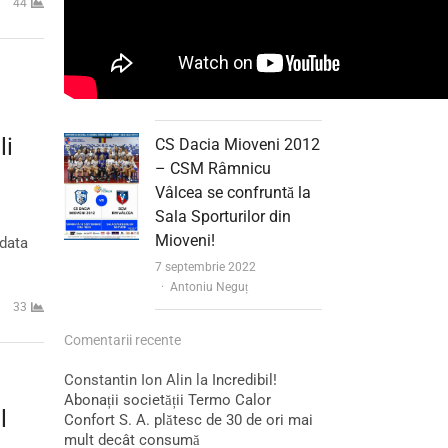
44
li
CS Dacia Mioveni 2012
– CSM Râmnicu
Vâlcea se confruntă la
Sala Sporturilor din
Mioveni!
 data
7 septembrie 2022
Author
Antoniu Neguț
33
Comentarii recente
Constantin Ion Alin
la
Incredibil!
Abonații societății Termo Calor
l
Confort S. A. plătesc de 30 de ori mai
mult decât consumă