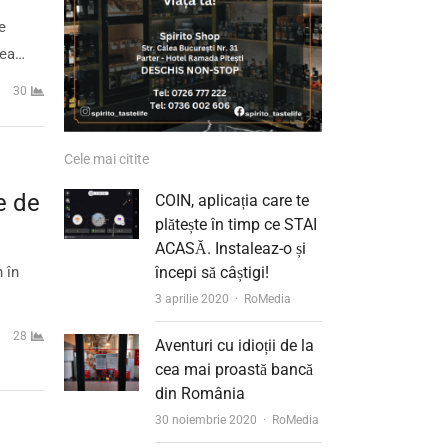
e
vea…
30
Cele mai citite
e de
COIN, aplicația care te
plătește în timp ce STAI
ACASĂ. Instaleaz-o și
 în
începi să câștigi!
Author
3 aprilie 2020
RoMedia
28
Aventuri cu idioții de la
cea mai proastă bancă
din România
Author
30 noiembrie 2020
RoMedia