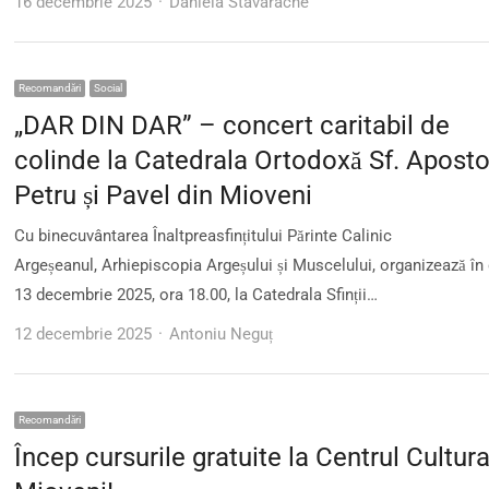
Author
16 decembrie 2025
Daniela Stavarache
Recomandări
Social
„DAR DIN DAR” – concert caritabil de
colinde la Catedrala Ortodoxă Sf. Aposto
Petru și Pavel din Mioveni
Cu binecuvântarea Înaltpreasfințitului Părinte Calinic
Argeșeanul, Arhiepiscopia Argeșului și Muscelului, organizează în
13 decembrie 2025, ora 18.00, la Catedrala Sfinții…
Author
12 decembrie 2025
Antoniu Neguț
Recomandări
Încep cursurile gratuite la Centrul Cultura