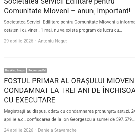
Societatea Servicii Edilitare pentru
Comunitate Mioveni – anunț important!
Societatea Servicii Edilitare pentru Comunitate Mioveni a inform
cetățenii că vineri, 1 mai, nu va exista program de lucru cu…
Author
29 aprilie 2026
Antoniu Neguț
Breaking News
Recomandări
FOSTUL PRIMAR AL ORAȘULUI MIOVENI
CONDAMNAT LA TREI ANI DE ÎNCHISO
CU EXECUTARE
Magistrații au dispus, odată cu condamnarea pronunțată astăzi, 2
aprilie a.c., confiscarea de la Ion Georgescu a sumei de 597.579…
Author
24 aprilie 2026
Daniela Stavarache