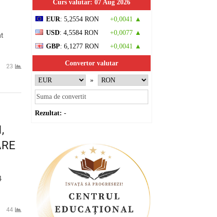
Curs valutar: 07 Aug 2026
EUR
: 5,2554 RON
+0,0041 ▲
USD
: 4,5584 RON
+0,0077 ▲
at
GBP
: 6,1277 RON
+0,0041 ▲
Convertor valutar
23
»
Rezultat:
-
,
ARE
4
44