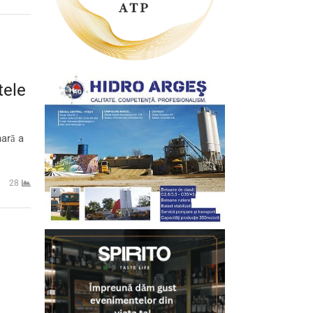
tele
nară a
28