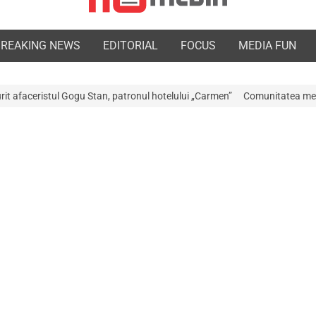
BREAKING NEWS
EDITORIAL
FOCUS
MEDIA FUN
an, patronul hotelului „Carmen”
Comunitatea medicală a Argeșului este 