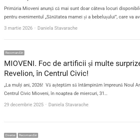
Primăria Mioveni anunță că mai sunt doar câteva locuri disponibil
pentru evenimentul „Sănătatea mamei și a bebelușului”, care va a
Author
3 martie 2026
Daniela Stavarache
Recomandări
MIOVENI. Foc de artificii și multe surpriz
Revelion, în Centrul Civic!
„La mulți ani, 2026! Vă așteptăm să întâmpinăm împreună Noul An
Centrul Civic Mioveni, în noaptea de miercuri, 31…
Author
29 decembrie 2025
Daniela Stavarache
Diverse
Recomandări