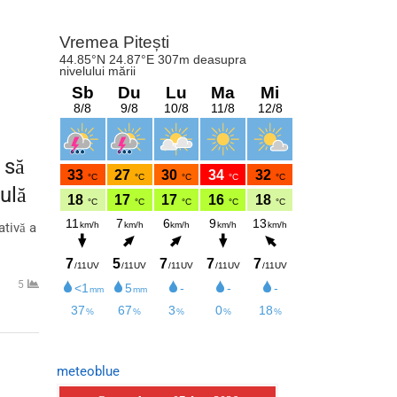
 să
ulă
ativă a
5
meteoblue