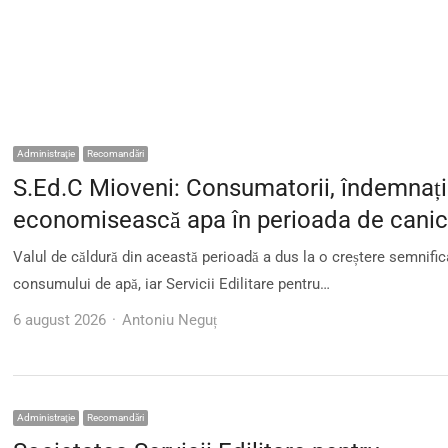
Administraţie
Recomandări
S.Ed.C Mioveni: Consumatorii, îndemnați
economisească apa în perioada de canic
Valul de căldură din această perioadă a dus la o creștere semnific
consumului de apă, iar Servicii Edilitare pentru…
Author
6 august 2026
Antoniu Neguț
Administraţie
Recomandări