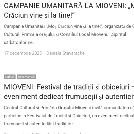
CAMPANIE UMANITARĂ LA MIOVENI: „
Crăciun vine și la tine!”
Campanie Umanitară „Moș Crăciun vine și la tine!”, organizată de 
Cultural, Primăria orașului și Consiliul Local Mioveni. „Spiritul
sărbătorilor ne…
Author
17 decembrie 2025
Daniela Stavarache
Cultură
Recomandări
MIOVENI: Festival de tradiții și obiceiuri 
eveniment dedicat frumuseții și autenticit
Centrul Cultural și Primăria Orașului Mioveni invită comunitatea s
participe la Festivalul de Tradiții și Obiceiuri, un eveniment dedica
frumuseții și autenticității tradițiilor…