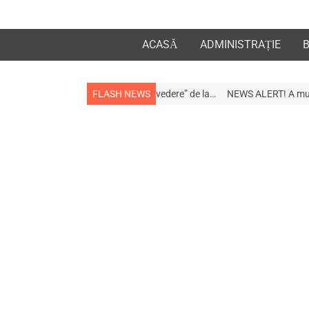
ACASĂ
ADMINISTRAȚIE
 apropiații „la revedere” de la…
FLASH NEWS
NEWS ALERT! A murit afaceristul Gogu St