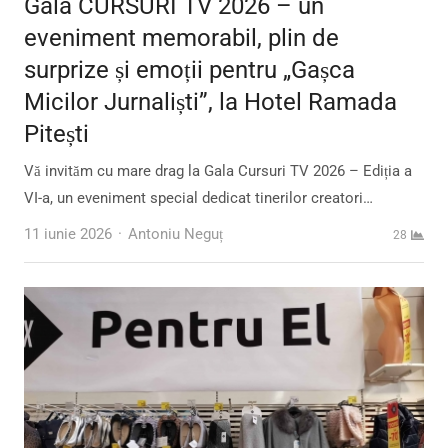
Gala CURSURI TV 2026 – un
eveniment memorabil, plin de
surprize și emoții pentru „Gașca
Micilor Jurnaliști”, la Hotel Ramada
Pitești
Vă invităm cu mare drag la Gala Cursuri TV 2026 – Ediția a
VI-a, un eveniment special dedicat tinerilor creatori…
Author
11 iunie 2026
Antoniu Neguț
28