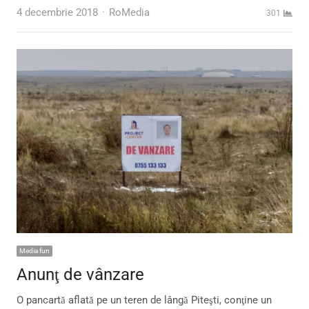
Author
4 decembrie 2018
RoMedia
301
Media fun
Anunţ de vânzare
O pancartă aflată pe un teren de lângă Piteşti, conţine un