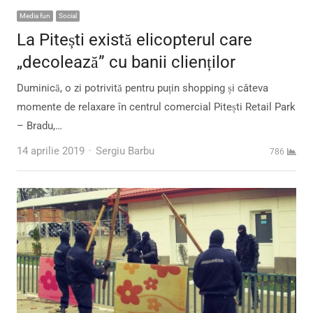
Media fun
Social
La Pitești există elicopterul care
„decolează” cu banii clienților
Duminică, o zi potrivită pentru puțin shopping și câteva
momente de relaxare în centrul comercial Pitești Retail Park
– Bradu,…
Author
14 aprilie 2019
Sergiu Barbu
786