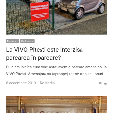
Media fun
Răutăcisme
La VIVO Pitești este interzisă
parcarea în parcare?
Eu n-am înțeles cum vine asta: avem o parcare amenajată la
VIVO Pitești. Amenajată cu (aproape) tot ce trebuie: locuri…
Author
8 decembrie 2019
RoMedia
82