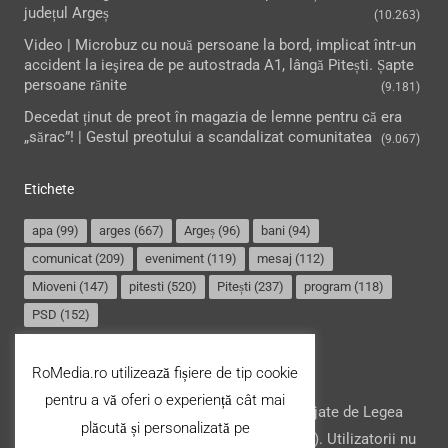
județul Argeș
(10.263)
Video | Microbuz cu nouă persoane la bord, implicat într-un
accident la ieşirea de pe autostrada A1, lângă Pitești. Șapte
persoane rănite
(9.181)
Decedat ținut de preot în magazia de lemne pentru că era
„sărac”! | Gestul preotului a scandalizat comunitatea
(9.067)
Etichete
apa
(99)
arges
(667)
Argeș
(96)
bani
(94)
comunicat
(209)
eveniment
(119)
mesaj
(112)
Mioveni
(147)
pitesti
(520)
Pitești
(237)
program
(118)
PSD
(152)
Termeni și condiții
RoMedia.ro utilizează fișiere de tip cookie
pentru a vă oferi o experiență cât mai
Website-ul şi conţinutul acestuia, sunt protejate de Legea
plăcută și personalizată pe
drepturilor de autor din România (nr. 8/1996). Utilizatorii nu