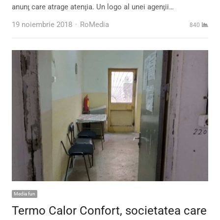
anunţ care atrage atenţia. Un logo al unei agenţii…
Author
19 noiembrie 2018
RoMedia
840
Media fun
Termo Calor Confort, societatea care