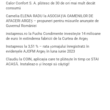
Calor Confort S. A. plătesc de 30 de ori mai mult decât
consumă
Camelia ELENA RADU
la
ASOCIAȚIA OAMENILOR DE
AFACERI ARGEȘ – propuneri pentru măsurile anunțate de
Guvernul României
instapress.ro
la
Fuchs Condimente investește 14 milioane
de euro în extinderea fabricii de la Curtea de Argeș
Instapress
la
3,51 % – rata șomajului înregistrată în
evidențele AJOFM Argeș în luna iunie 2023
Claudiu
la
COIN, aplicația care te plătește în timp ce STAI
ACASĂ. Instaleaz-o și începi să câștigi!