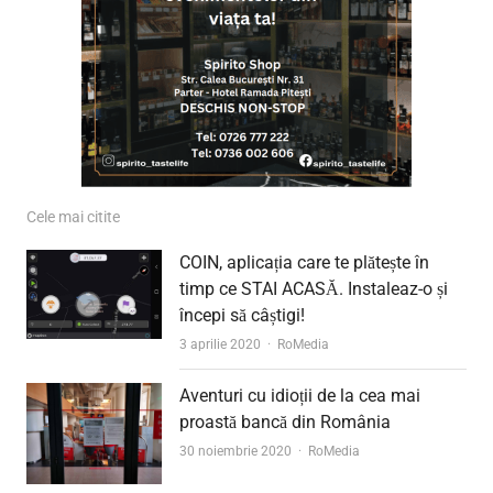
Cele mai citite
COIN, aplicația care te plătește în
timp ce STAI ACASĂ. Instaleaz-o și
începi să câștigi!
Author
3 aprilie 2020
RoMedia
Aventuri cu idioții de la cea mai
proastă bancă din România
Author
30 noiembrie 2020
RoMedia