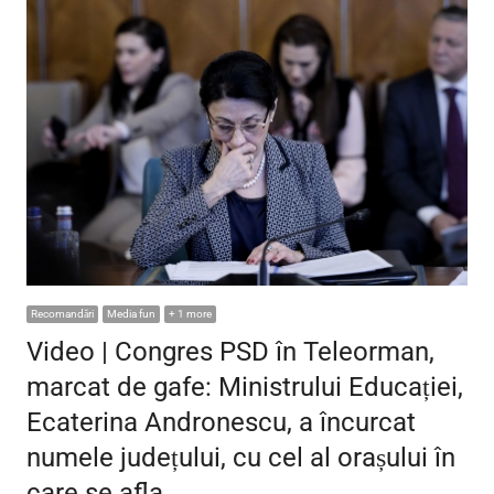
Recomandări
Media fun
+ 1 more
Video | Congres PSD în Teleorman,
marcat de gafe: Ministrului Educației,
Ecaterina Andronescu, a încurcat
numele județului, cu cel al orașului în
care se afla