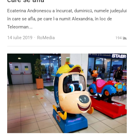
Ecaterina Andronescu a încurcat, duminică, numele judeţului
în care se afla, pe care l-a numit Alexandria, în loc de
Teleorman.…
Author
14 iulie 2019
RoMedia
194