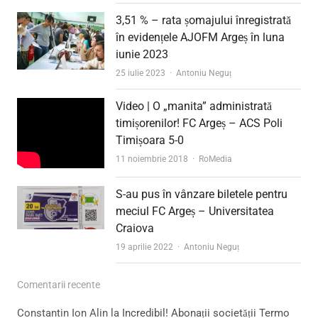
3,51 % – rata șomajului înregistrată
în evidențele AJOFM Argeș în luna
iunie 2023
Author
25 iulie 2023
Antoniu Neguț
Video | O „manita” administrată
timișorenilor! FC Argeș – ACS Poli
Timișoara 5-0
Author
11 noiembrie 2018
RoMedia
S-au pus în vânzare biletele pentru
meciul FC Argeș – Universitatea
Craiova
Author
19 aprilie 2022
Antoniu Neguț
Comentarii recente
Constantin Ion Alin
la
Incredibil! Abonații societății Termo