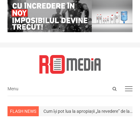
Open
Menu
Menu
search
panel
 din viață
FLASH NEWS
Cum își pot lua la apropiații „la revedere” de la…
NEWS ALERT!