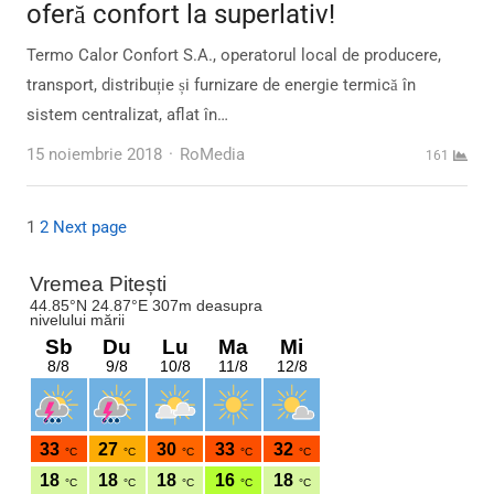
oferă confort la superlativ!
Termo Calor Confort S.A., operatorul local de producere,
transport, distribuție și furnizare de energie termică în
sistem centralizat, aflat în…
Author
15 noiembrie 2018
RoMedia
161
Paginație
Page
Page
1
2
Next page
articole