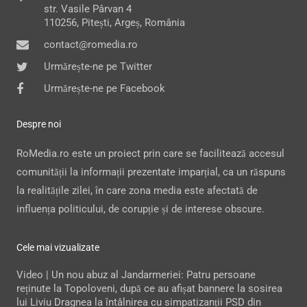
str. Vasile Pârvan 4
110256, Pitești, Argeș, România
contact@romedia.ro
Urmărește-ne pe Twitter
Urmărește-ne pe Facebook
Despre noi
RoMedia.ro este un proiect prin care se facilitează accesul
comunității la informații prezentate imparțial, ca un răspuns
la realitățile zilei, în care zona media este afectată de
influența politicului, de corupție și de interese obscure.
Cele mai vizualizate
Video | Un nou abuz al Jandarmeriei: Patru persoane
reținute la Topoloveni, după ce au afișat bannere la sosirea
lui Liviu Dragnea la întâlnirea cu simpatizanții PSD din