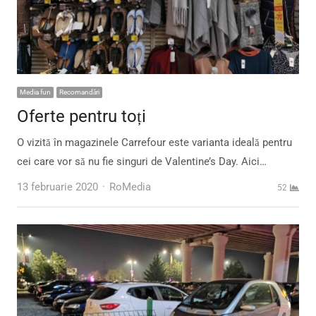
Media fun
Recomandări
Oferte pentru toți
O vizită în magazinele Carrefour este varianta ideală pentru
cei care vor să nu fie singuri de Valentine’s Day. Aici…
Author
13 februarie 2020
RoMedia
52