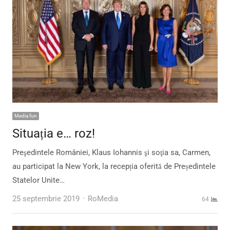
Media fun
Situația e… roz!
Preşedintele României, Klaus Iohannis şi soţia sa, Carmen,
au participat la New York, la recepția oferită de Președintele
Statelor Unite…
Author
25 septembrie 2019
RoMedia
64