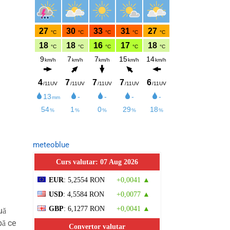
meteoblue
Curs valutar: 07 Aug 2026
EUR
: 5,2554 RON
+0,0041 ▲
USD
: 4,5584 RON
+0,0077 ▲
GBP
: 6,1277 RON
+0,0041 ▲
uă
pă ce
Convertor valutar