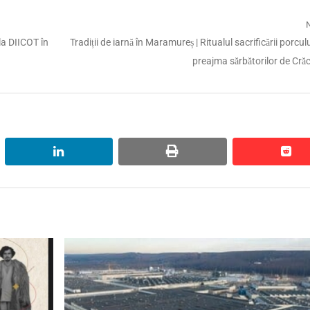
Next
la DIICOT în
Tradiții de iarnă în Maramureș | Ritualul sacrificării porculu
post:
preajma sărbătorilor de Cră
linkedin
print
red
red