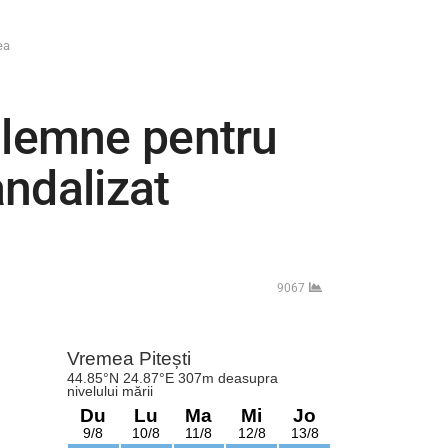
ea
 lemne pentru
andalizat
9067