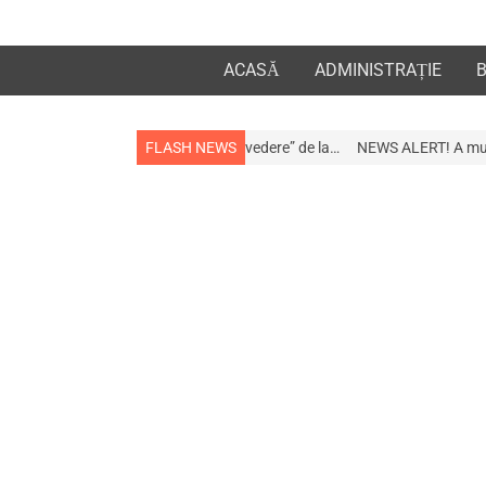
ACASĂ
ADMINISTRAȚIE
a apropiații „la revedere” de la…
FLASH NEWS
NEWS ALERT! A murit afaceristul Gogu S