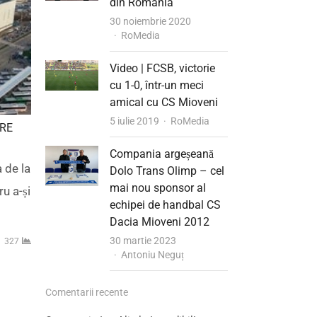
din România
30 noiembrie 2020
Author
RoMedia
Video | FCSB, victorie
cu 1-0, într-un meci
amical cu CS Mioveni
Author
5 iulie 2019
RoMedia
ARE
Compania argeșeană
a de la
Dolo Trans Olimp – cel
mai nou sponsor al
u a-și
echipei de handbal CS
Dacia Mioveni 2012
30 martie 2023
327
Author
Antoniu Neguț
Comentarii recente