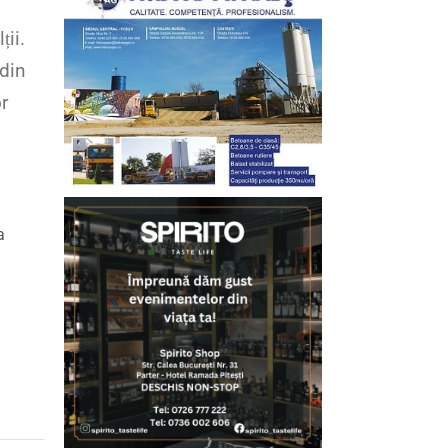
ții.
 din
or
a