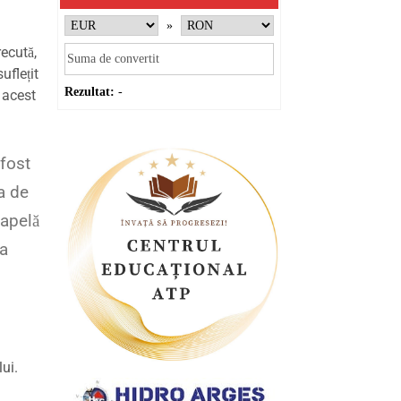
»
recută,
uflețit
Rezultat:
-
 acest
 fost
a de
capelă
șa
ui.