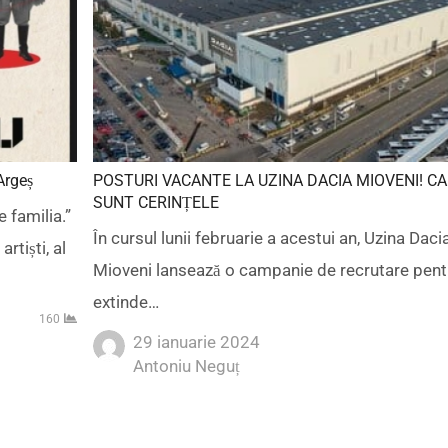
Argeș
POSTURI VACANTE LA UZINA DACIA MIOVENI! C
SUNT CERINȚELE
 familia.”
În cursul lunii februarie a acestui an, Uzina Daci
rtiști, al
Mioveni lansează o campanie de recrutare pentr
extinde…
160
29 ianuarie 2024
Author
Antoniu Neguț