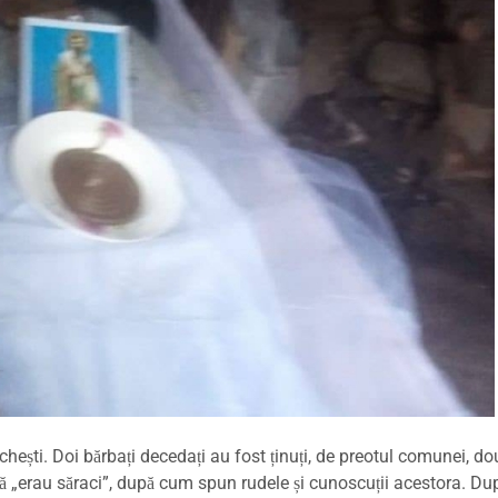
hești. Doi bărbați decedați au fost ținuți, de preotul comunei, do
că „erau săraci”, după cum spun rudele și cunoscuții acestora. Du