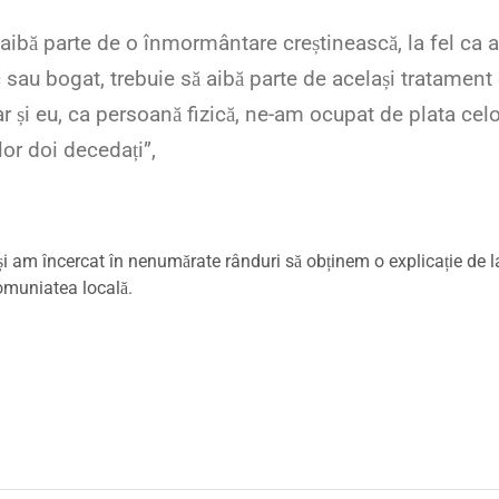
ibă parte de o înmormântare creștinească, la fel ca al
 sau bogat, trebuie să aibă parte de același tratament
 dar și eu, ca persoană fizică, ne-am ocupat de plata cel
r doi decedați”,
eși am încercat în nenumărate rânduri să obținem o explicație de l
omuniatea locală.