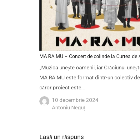
MA RA MU – Concert de colinde la Curtea de 
„Muzica unește oamenii, iar Crăciunul unește
MA RA MU este format dintr-un colectiv de a
căror proiect este…
10 decembrie 2024
Author
Antoniu Neguț
Lasă un răspuns