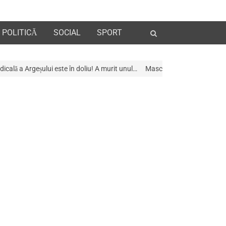
Open
POLITICĂ
SOCIAL
SPORT
search
panel
 în doliu! A murit unul…
Mascații au descins la Galeria de Artã din Piteș