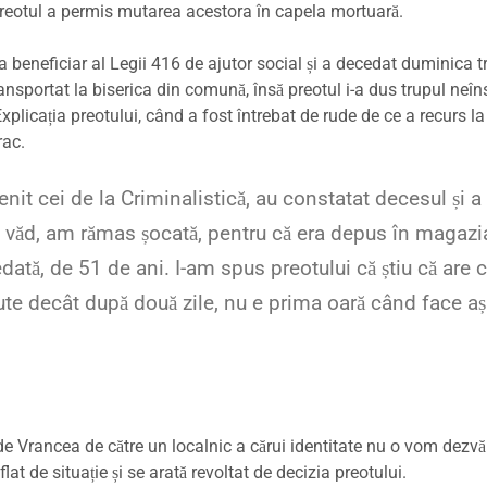
 preotul a permis mutarea acestora în capela mortuară.
a beneficiar al Legii 416 de ajutor social și a decedat duminica t
nsportat la biserica din comună, însă preotul i-a dus trupul neîns
plicația preotului, când a fost întrebat de rude de ce a recurs la
rac.
nit cei de la Criminalistică, au constatat decesul și a
l văd, am rămas șocată, pentru că era depus în magazi
dată, de 51 de ani. I-am spus preotului că știu că are 
mute decât după două zile, nu e prima oară când face a
de Vrancea de către un localnic a cărui identitate nu o vom dezvăl
t de situație și se arată revoltat de decizia preotului.