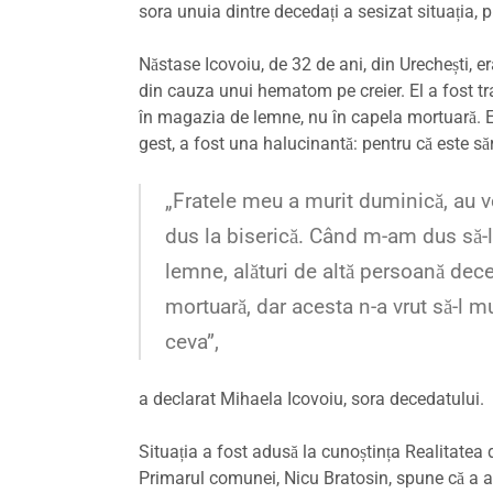
sora unuia dintre decedați a sesizat situația,
Năstase Icovoiu, de 32 de ani, din Urechești, er
din cauza unui hematom pe creier. El a fost tra
în magazia de lemne, nu în capela mortuară. Ex
gest, a fost una halucinantă: pentru că este să
„Fratele meu a murit duminică, au ve
dus la biserică. Când m-am dus să-
lemne, alături de altă persoană dece
mortuară, dar acesta n-a vrut să-l 
ceva”,
a declarat Mihaela Icovoiu, sora decedatului.
Situația a fost adusă la cunoștința Realitatea 
Primarul comunei, Nicu Bratosin, spune că a afla