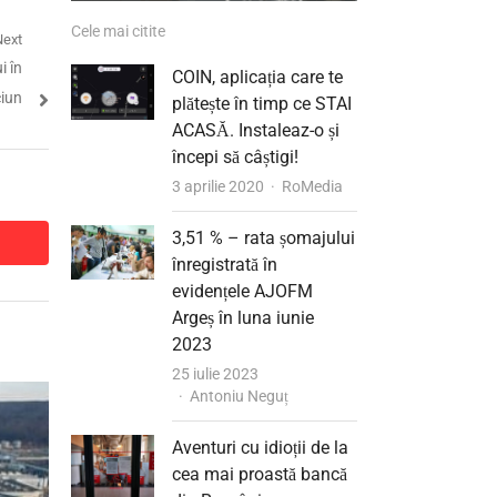
Cele mai citite
Next
i în
COIN, aplicația care te
ciun
plătește în timp ce STAI
ACASĂ. Instaleaz-o și
începi să câștigi!
Author
3 aprilie 2020
RoMedia
3,51 % – rata șomajului
dit
dit
înregistrată în
evidențele AJOFM
Argeș în luna iunie
2023
25 iulie 2023
Author
Antoniu Neguț
Aventuri cu idioții de la
cea mai proastă bancă