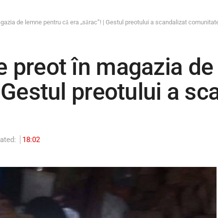
gazia de lemne pentru că era „sărac”! | Gestul preotului a scandalizat comunitat
e preot în magazia de
| Gestul preotului a sc
ated:
18:02