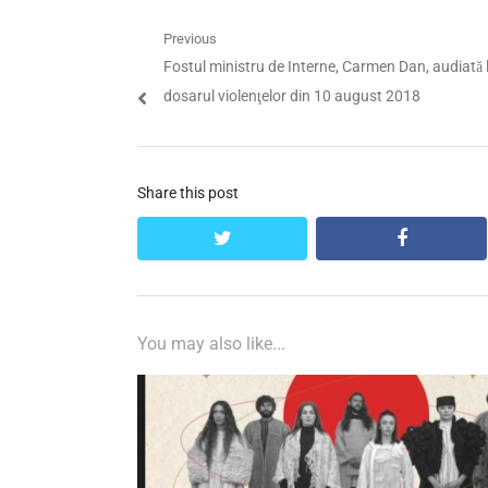
Navigare
Previous
Previous
Fostul ministru de Interne, Carmen Dan, audiată 
în
post:
dosarul violenţelor din 10 august 2018
articole
Share this post
twitter
facebook
You may also like...