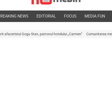
BREAKING NEWS
EDITORIAL
FOCUS
MEDIA FUN
tan, patronul hotelului „Carmen”
Comunitatea medicală a Argeșului este