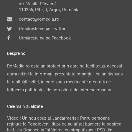
str. Vasile Pârvan 4
110256, Pitești, Argeș, România
contact@romedia.ro
Urmărește-ne pe Twitter
Urmărește-ne pe Facebook
Despre noi
RoMedia.ro este un proiect prin care se facilitează accesul
comunității la informații prezentate imparțial, ca un răspuns
la realitățile zilei, în care zona media este afectată de
influența politicului, de corupție și de interese obscure.
Cele mai vizualizate
Video | Un nou abuz al Jandarmeriei: Patru persoane
reținute la Topoloveni, după ce au afișat bannere la sosirea
lui Liviu Dragnea la întâlnirea cu simpatizanții PSD din