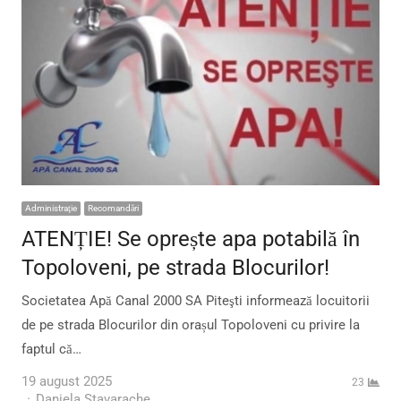
Administraţie
Recomandări
ATENȚIE! Se oprește apa potabilă în
Topoloveni, pe strada Blocurilor!
Societatea Apă Canal 2000 SA Piteşti informează locuitorii
de pe strada Blocurilor din orașul Topoloveni cu privire la
faptul că…
19 august 2025
23
Author
Daniela Stavarache