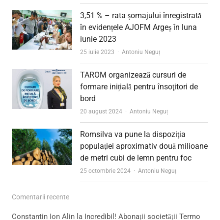
3,51 % – rata șomajului înregistrată
în evidențele AJOFM Argeș în luna
iunie 2023
Author
25 iulie 2023
Antoniu Neguț
TAROM organizează cursuri de
formare inițială pentru însoţitori de
bord
Author
20 august 2024
Antoniu Neguț
Romsilva va pune la dispoziţia
populaţiei aproximativ două milioane
de metri cubi de lemn pentru foc
Author
25 octombrie 2024
Antoniu Neguț
Comentarii recente
Constantin Ion Alin
la
Incredibil! Abonații societății Termo