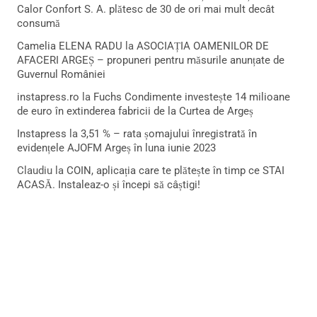
Calor Confort S. A. plătesc de 30 de ori mai mult decât
consumă
Camelia ELENA RADU
la
ASOCIAȚIA OAMENILOR DE
AFACERI ARGEȘ – propuneri pentru măsurile anunțate de
Guvernul României
instapress.ro
la
Fuchs Condimente investește 14 milioane
de euro în extinderea fabricii de la Curtea de Argeș
Instapress
la
3,51 % – rata șomajului înregistrată în
evidențele AJOFM Argeș în luna iunie 2023
Claudiu
la
COIN, aplicația care te plătește în timp ce STAI
ACASĂ. Instaleaz-o și începi să câștigi!