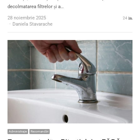
decolmatarea filtrelor și a…
28 noiembrie 2025
24
Author
Daniela Stavarache
Administraţie
Recomandări