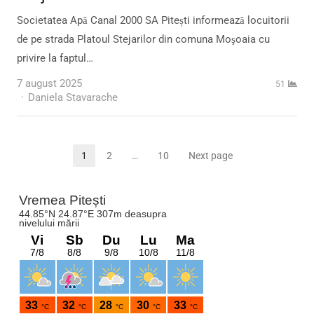
Societatea Apă Canal 2000 SA Pitești informează locuitorii
de pe strada Platoul Stejarilor din comuna Moşoaia cu
privire la faptul…
7 august 2025
51
Author
Daniela Stavarache
Paginație
1
2
…
10
Next page
Page
Page
Page
articole