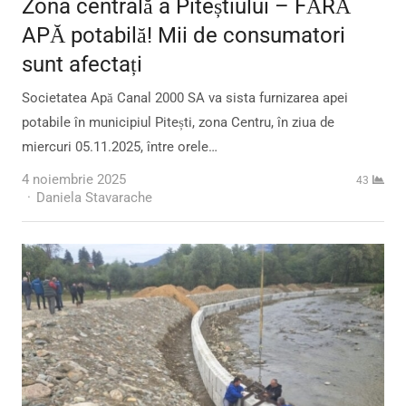
Zona centrală a Piteștiului – FĂRĂ
APĂ potabilă! Mii de consumatori
sunt afectați
Societatea Apă Canal 2000 SA va sista furnizarea apei
potabile în municipiul Pitești, zona Centru, în ziua de
miercuri 05.11.2025, între orele…
4 noiembrie 2025
43
Author
Daniela Stavarache