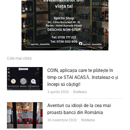
Cele mai citite
COIN, aplicația care te plătește în
timp ce STAI ACASĂ. Instaleaz-o și
începi să câștigi!
Author
3 aprilie 2020
RoMedia
Aventuri cu idioții de la cea mai
proastă bancă din România
Author
30 noiembrie 2020
RoMedia