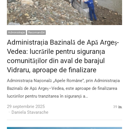
Administraţie
Recomandări
Administrația Bazinală de Apă Argeș-
Vedea: lucrările pentru siguranța
comunităților din aval de barajul
Vidraru, aproape de finalizare
Administrația Națională „Apele Române”, prin Administrația
Bazinală de Apă Argeș–Vedea, este aproape de finalizarea
lucrărilor pentru tranzitarea în siguranță a…
29 septembrie 2025
39
Author
Daniela Stavarache