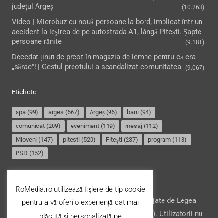
județul Argeș
(10.263)
Video | Microbuz cu nouă persoane la bord, implicat într-un
accident la ieşirea de pe autostrada A1, lângă Pitești. Șapte
persoane rănite
(9.181)
Decedat ținut de preot în magazia de lemne pentru că era
„sărac”! | Gestul preotului a scandalizat comunitatea
(9.067)
Etichete
apa
(99)
arges
(667)
Argeș
(96)
bani
(94)
comunicat
(209)
eveniment
(119)
mesaj
(112)
Mioveni
(147)
pitesti
(520)
Pitești
(237)
program
(118)
PSD
(152)
Termeni și condiții
RoMedia.ro utilizează fișiere de tip cookie
Website-ul şi conţinutul acestuia, sunt protejate de Legea
pentru a vă oferi o experiență cât mai
drepturilor de autor din România (nr. 8/1996). Utilizatorii nu
plăcută și personalizată pe