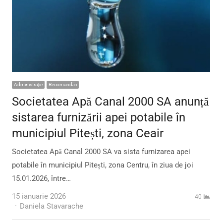
Administraţie
Recomandări
Societatea Apă Canal 2000 SA anunță
sistarea furnizării apei potabile în
municipiul Pitești, zona Ceair
Societatea Apă Canal 2000 SA va sista furnizarea apei
potabile în municipiul Pitești, zona Centru, în ziua de joi
15.01.2026, între…
15 ianuarie 2026
40
Author
Daniela Stavarache