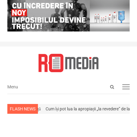
Open
Menu
Menu
search
panel
ns din viață
FLASH NEWS
Cum își pot lua la apropiații „la revedere” de la…
NEWS ALE