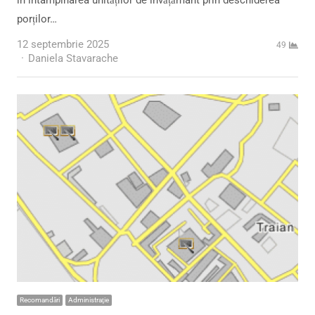
porților…
12 septembrie 2025
49
Author
Daniela Stavarache
Recomandări
Administraţie