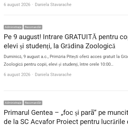
Author
6 august 2026
Daniela Stavarache
Administraţie
Recomandări
Pe 9 august! Intrare GRATUITĂ pentru cop
elevi și studenți, la Grădina Zoologică
Duminică, 9 august a.c., Primăria Pitești oferă acces gratuit la Gră
Zoologică pentru copii, elevi și studenți, între orele 10:00…
Author
6 august 2026
Daniela Stavarache
Administraţie
Recomandări
Primarul Gentea – „foc și parã” pe muncit
de la SC Acvafor Proiect pentru lucrările