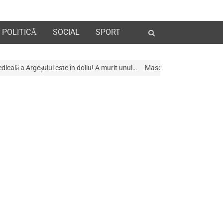
Open
POLITICĂ
SOCIAL
SPORT
search
panel
 în doliu! A murit unul…
Mascații au descins la Galeria de Artã din Piteș