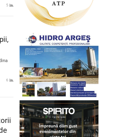
5
ii,
dina
6
orii
 de