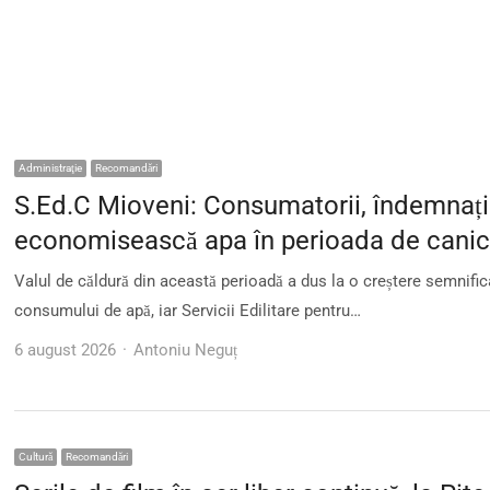
Administraţie
Recomandări
S.Ed.C Mioveni: Consumatorii, îndemnați
economisească apa în perioada de canic
Valul de căldură din această perioadă a dus la o creștere semnific
consumului de apă, iar Servicii Edilitare pentru…
Author
6 august 2026
Antoniu Neguț
Cultură
Recomandări