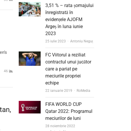
3,51 % – rata șomajului
înregistrată în
evidențele AJOFM
Argeș în luna iunie
2023
Author
25 iulie 2023
Antoniu Neguț
en’s
FC Viitorul a reziliat
contractul unui jucător
care a pariat pe
46
meciurile propriei
echipe
Author
22 ianuarie 2019
RoMedia
FIFA WORLD CUP
tan,
Qatar 2022: Programul
meciurilor de luni
28 noiembrie 2022
e