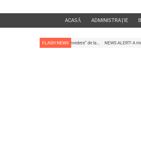
ACASĂ
ADMINISTRAȚIE
a apropiații „la revedere” de la…
FLASH NEWS
NEWS ALERT! A murit afaceristul Gogu S