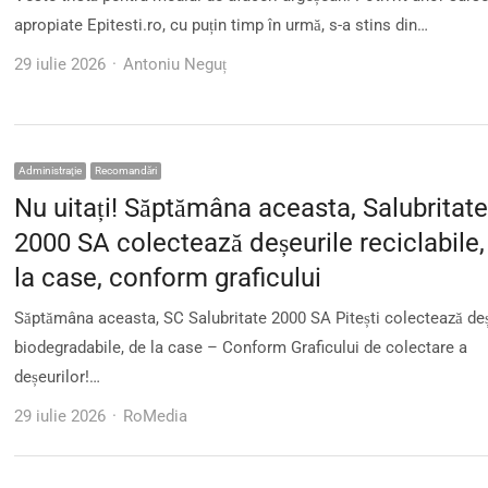
apropiate Epitesti.ro, cu puțin timp în urmă, s-a stins din…
Author
29 iulie 2026
Antoniu Neguț
Administraţie
Recomandări
Nu uitați! Săptămâna aceasta, Salubritat
2000 SA colectează deșeurile reciclabile,
la case, conform graficului
Săptămâna aceasta, SC Salubritate 2000 SA Pitești colectează deș
biodegradabile, de la case – Conform Graficului de colectare a
deșeurilor!…
Author
29 iulie 2026
RoMedia