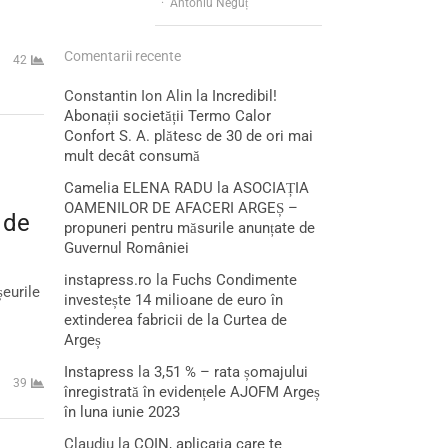
Author
Antoniu Neguț
Comentarii recente
42
Constantin Ion Alin
la
Incredibil!
Abonații societății Termo Calor
Confort S. A. plătesc de 30 de ori mai
mult decât consumă
e
Camelia ELENA RADU
la
ASOCIAȚIA
OAMENILOR DE AFACERI ARGEȘ –
 de
propuneri pentru măsurile anunțate de
Guvernul României
instapress.ro
la
Fuchs Condimente
eurile
investește 14 milioane de euro în
extinderea fabricii de la Curtea de
Argeș
Instapress
la
3,51 % – rata șomajului
39
înregistrată în evidențele AJOFM Argeș
în luna iunie 2023
Claudiu
la
COIN, aplicația care te