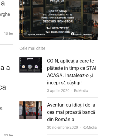
ja
eorghe
15
Cele mai citite
COIN, aplicația care te
-a a
plătește în timp ce STAI
ACASĂ. Instaleaz-o și
începi să câștigi!
ca
Author
3 aprilie 2020
RoMedia
Aventuri cu idioții de la
-a
cea mai proastă bancă
l
din România
Author
30 noiembrie 2020
RoMedia
33