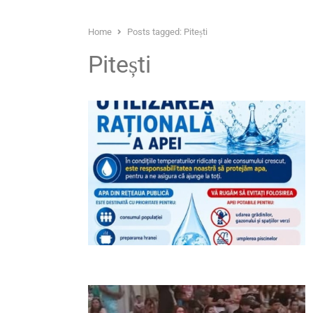
Home
Posts tagged:
Pitești
Pitești