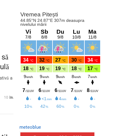
 să
ulă
ativă a
10
meteoblue