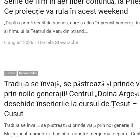
Serile de film în aer liber continuă, la Piteș
Ce proiecție va rula în acest weekend
„După o primă seară de succes, care a adus împreună numeroși iu
ai filmului la Teatrul de Vară din Ștrand,…
Author
6 august 2026
Daniela Stavarache
Diverse
Recomandări
Tradiția se învață, se păstrează și prinde v
prin noile generații! Centrul „Doina Argeșu
deschide înscrierile la cursul de Țesut –
Cusut
Tradiția se învață, se păstrează și prinde viață prin noi generații!
Meșteșugul mamelor și bunicilor noastre merge mai departe! Cen