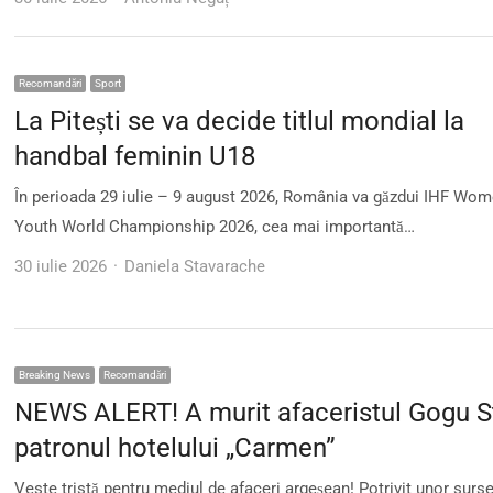
Recomandări
Sport
La Pitești se va decide titlul mondial la
handbal feminin U18
În perioada 29 iulie – 9 august 2026, România va găzdui IHF Wom
Youth World Championship 2026, cea mai importantă…
Author
30 iulie 2026
Daniela Stavarache
Breaking News
Recomandări
NEWS ALERT! A murit afaceristul Gogu S
patronul hotelului „Carmen”
Veste tristă pentru mediul de afaceri argeșean! Potrivit unor surs