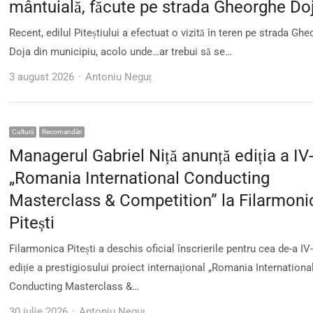
mântuială, făcute pe strada Gheorghe Do
Recent, edilul Piteștiului a efectuat o vizită în teren pe strada Gh
Doja din municipiu, acolo unde…ar trebui să se…
Author
3 august 2026
Antoniu Neguț
Cultură
Recomandări
Managerul Gabriel Niță anunță ediția a IV
„Romania International Conducting
Masterclass & Competition” la Filarmoni
Pitești
Filarmonica Pitești a deschis oficial înscrierile pentru cea de-a IV
ediție a prestigiosului proiect internațional „Romania Internationa
Conducting Masterclass &…
Author
30 iulie 2026
Antoniu Neguț