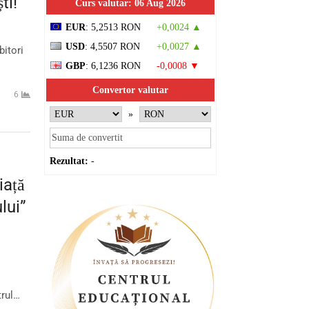
ti!
Curs valutar: 06 Aug 2026
EUR
: 5,2513 RON
+0,0024 ▲
USD
: 4,5507 RON
+0,0027 ▲
bitori
GBP
: 6,1236 RON
-0,0008 ▼
Convertor valutar
6
»
Rezultat:
-
iață
lui”
trul…