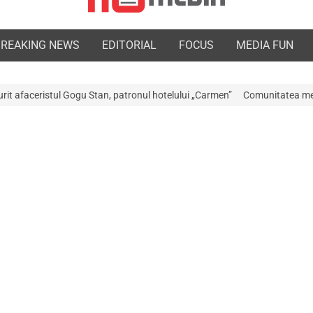
BREAKING NEWS
EDITORIAL
FOCUS
MEDIA FUN
tan, patronul hotelului „Carmen”
Comunitatea medicală a Argeșului este