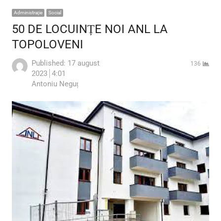
Administraţie
Social
50 DE LOCUINȚE NOI ANL LA
TOPOLOVENI
Published:
17 august
136
2023
4:01
Author
Antoniu Neguț