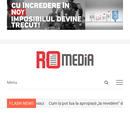
Open
Menu
Menu
search
panel
-a stins din viață
FLASH NEWS
Cum își pot lua la apropiații „la revedere” de la…
NEW