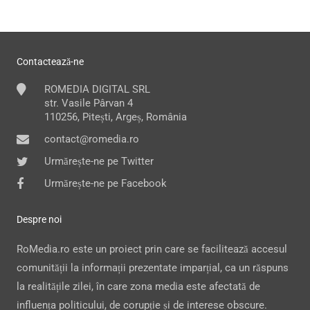
Contactează-ne
ROMEDIA DIGITAL SRL
str. Vasile Pârvan 4
110256, Pitești, Argeș, România
contact@romedia.ro
Urmărește-ne pe Twitter
Urmărește-ne pe Facebook
Despre noi
RoMedia.ro este un proiect prin care se facilitează accesul
comunității la informații prezentate imparțial, ca un răspuns
la realitățile zilei, în care zona media este afectată de
influența politicului, de corupție și de interese obscure.