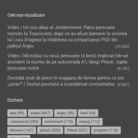
Cele mai vizualizate
Video | Un nou abuz al Jandarmeriei: Patru persoane
reținute la Topoloveni, după ce au afișat bannere la sosirea
lui Liviu Dragnea la întâlnirea cu simpatizanții PSD din
județul Argeș
(10.263)
Video | Microbuz cu nouă persoane la bord, implicat într-un
accident la ieşirea de pe autostrada A1, lângă Pitești. Șapte
persoane rănite
(9.181)
Decedat ținut de preot în magazia de lemne pentru că era
„sărac”! | Gestul preotului a scandalizat comunitatea
(9.067)
Etichete
apa
(99)
arges
(667)
Argeș
(96)
bani
(94)
comunicat
(209)
eveniment
(119)
mesaj
(112)
Mioveni
(147)
pitesti
(520)
Pitești
(237)
program
(118)