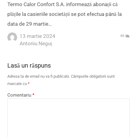
Termo Calor Confort S.A. informează abonații că
plățile la casieriile societății se pot efectua până la
data de 29 martie…
13 martie 2024
46
Author
Antoniu Neguț
Lasă un răspuns
Adresa ta de email nu va fi publicată.
Câmpurile obligatorii sunt
marcate cu
*
Comentariu
*