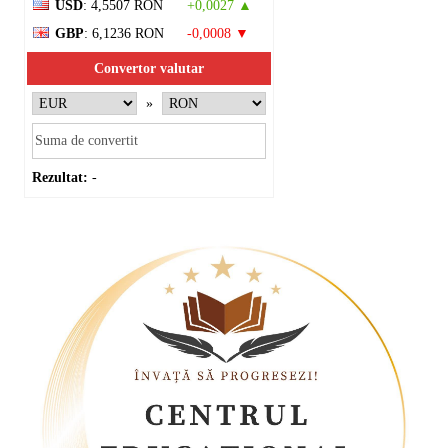
USD
: 4,5507 RON
+0,0027 ▲
GBP
: 6,1236 RON
-0,0008 ▼
Convertor valutar
»
Rezultat:
-