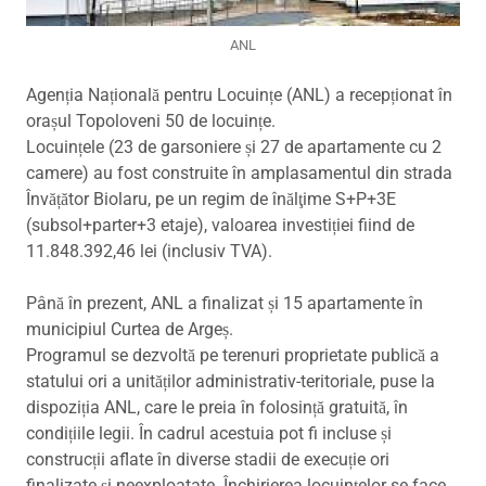
ANL
Agenția Națională pentru Locuințe (ANL) a recepționat în
orașul Topoloveni 50 de locuințe.
Locuințele (23 de garsoniere și 27 de apartamente cu 2
camere) au fost construite în amplasamentul din strada
Învățător Biolaru, pe un regim de înălţime S+P+3E
(subsol+parter+3 etaje), valoarea investiției fiind de
11.848.392,46 lei (inclusiv TVA).
Până în prezent, ANL a finalizat și 15 apartamente în
municipiul Curtea de Argeș.
Programul se dezvoltă pe terenuri proprietate publică a
statului ori a unităților administrativ-teritoriale, puse la
dispoziția ANL, care le preia în folosință gratuită, în
condițiile legii. În cadrul acestuia pot fi incluse și
construcții aflate în diverse stadii de execuție ori
finalizate și neexploatate. Închirierea locuințelor se face