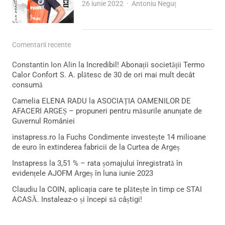
Author
26 iunie 2022
Antoniu Neguț
Comentarii recente
Constantin Ion Alin
la
Incredibil! Abonații societății Termo
Calor Confort S. A. plătesc de 30 de ori mai mult decât
consumă
Camelia ELENA RADU
la
ASOCIAȚIA OAMENILOR DE
AFACERI ARGEȘ – propuneri pentru măsurile anunțate de
Guvernul României
instapress.ro
la
Fuchs Condimente investește 14 milioane
de euro în extinderea fabricii de la Curtea de Argeș
Instapress
la
3,51 % – rata șomajului înregistrată în
evidențele AJOFM Argeș în luna iunie 2023
Claudiu
la
COIN, aplicația care te plătește în timp ce STAI
ACASĂ. Instaleaz-o și începi să câștigi!