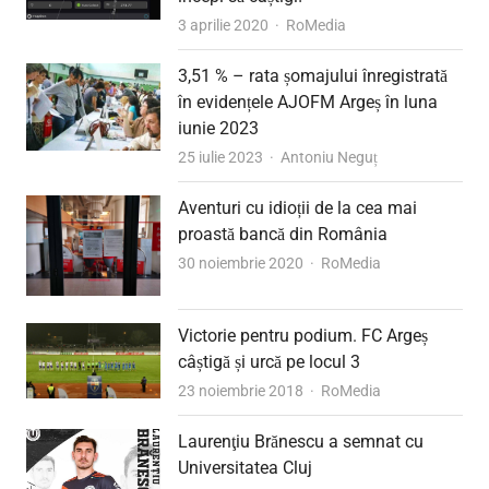
Author
3 aprilie 2020
RoMedia
3,51 % – rata șomajului înregistrată
în evidențele AJOFM Argeș în luna
iunie 2023
Author
25 iulie 2023
Antoniu Neguț
Aventuri cu idioții de la cea mai
proastă bancă din România
Author
30 noiembrie 2020
RoMedia
Victorie pentru podium. FC Argeș
câștigă și urcă pe locul 3
Author
23 noiembrie 2018
RoMedia
Laurenţiu Brănescu a semnat cu
Universitatea Cluj