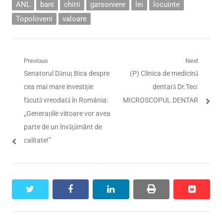
ANL
bani
chirii
garsoniere
lei
locuinte
Topoloveni
valoare
Navigare
Previous
Next
Previous
Next
Senatorul Dănuț Bica despre
(P) Clinica de medicină
în
post:
post:
cea mai mare investiție
dentară Dr.Teo:
articole
făcută vreodată în România:
MICROSCOPUL DENTAR
„Generațiile viitoare vor avea
parte de un învățământ de
calitate!”
twitter
facebook
linkedin
print
reddit
reddit