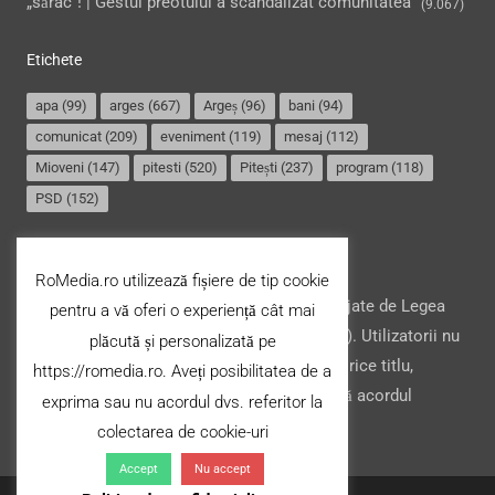
„sărac”! | Gestul preotului a scandalizat comunitatea
(9.067)
Etichete
apa
(99)
arges
(667)
Argeș
(96)
bani
(94)
comunicat
(209)
eveniment
(119)
mesaj
(112)
Mioveni
(147)
pitesti
(520)
Pitești
(237)
program
(118)
PSD
(152)
Termeni și condiții
RoMedia.ro utilizează fișiere de tip cookie
Website-ul şi conţinutul acestuia, sunt protejate de Legea
pentru a vă oferi o experiență cât mai
drepturilor de autor din România (nr. 8/1996). Utilizatorii nu
plăcută și personalizată pe
pot copia, stoca, modifica ori transfera cu orice titlu,
https://romedia.ro. Aveți posibilitatea de a
conţinutul acestuia (parțial sau integral), fără acordul
exprima sau nu acordul dvs. referitor la
deținătorului.
colectarea de cookie-uri
Accept
Nu accept