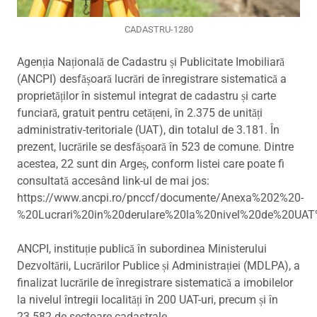
CADASTRU-1280
Agenția Națională de Cadastru și Publicitate Imobiliară
(ANCPI) desfășoară lucrări de înregistrare sistematică a
proprietăților în sistemul integrat de cadastru și carte
funciară, gratuit pentru cetățeni, în 2.375 de unități
administrativ-teritoriale (UAT), din totalul de 3.181. În
prezent, lucrările se desfășoară în 523 de comune. Dintre
acestea, 22 sunt din Argeș, conform listei care poate fi
consultată accesând link-ul de mai jos:
https://www.ancpi.ro/pnccf/documente/Anexa%202%20-
%20Lucrari%20in%20derulare%20la%20nivel%20de%20UAT
ANCPI, instituție publică în subordinea Ministerului
Dezvoltării, Lucrărilor Publice și Administrației (MDLPA), a
finalizat lucrările de înregistrare sistematică a imobilelor
la nivelul întregii localități în 200 UAT-uri, precum și în
23.582 de sectoare cadastrale.