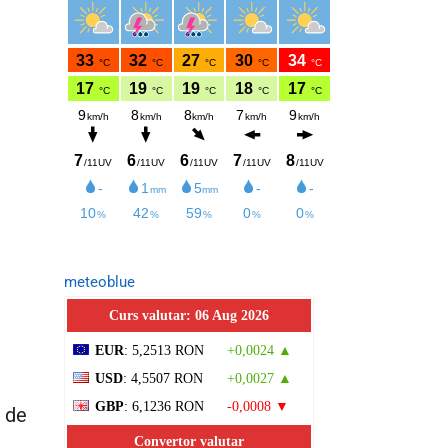
meteoblue
Curs valutar: 06 Aug 2026
EUR
: 5,2513 RON
+0,0024 ▲
USD
: 4,5507 RON
+0,0027 ▲
GBP
: 6,1236 RON
-0,0008 ▼
i de
Convertor valutar