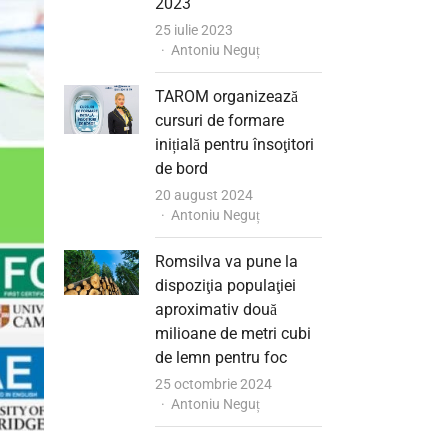
2023
25 iulie 2023
Author
Antoniu Neguț
TAROM organizează
cursuri de formare
inițială pentru însoţitori
de bord
20 august 2024
Author
Antoniu Neguț
Romsilva va pune la
dispoziţia populaţiei
aproximativ două
milioane de metri cubi
de lemn pentru foc
25 octombrie 2024
Author
Antoniu Neguț