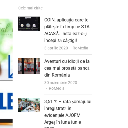
Cele mai citite
COIN, aplicația care te
plătește în timp ce STAI
ACASĂ. Instaleaz-o și
începi să câștigi!
Author
3 aprilie 2020
RoMedia
Aventuri cu idioții de la
cea mai proastă bancă
din România
30 noiembrie 2020
Author
RoMedia
3,51 % – rata șomajului
înregistrată în
evidențele AJOFM
Argeș în luna iunie