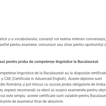
cii și a vocabularului, cursanții vor exersa intensiv conversația,
 astfel pentru examene, concursuri sau chiar pentru oportunități 
oasă pentru proba de competențe lingvistice la Bacalaureat
ompetențe lingvistice de la Bacalaureat au la dispoziție certificat
h) și CAE (Certificate in Advanced English). Aceste diplome sunt
 din România și pot înlocui cu succes proba obligatorie de limba
ate, experții recomandă ca elevii să susțină examenele pentru obți
tivul este simplu: aceste certificate sunt valabile pentru Bacalaur
 înainte de examenul final de absolvire.