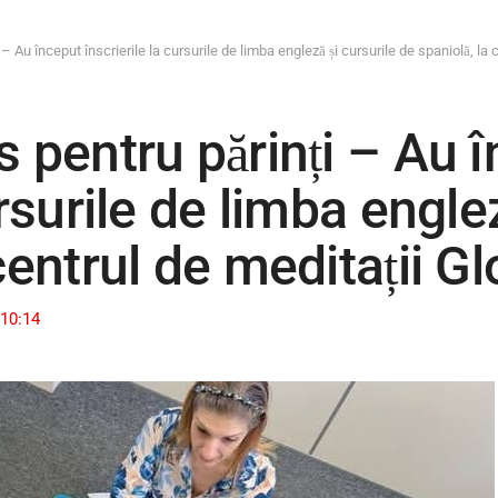
– Au început înscrierile la cursurile de limba engleză și cursurile de spaniolă, la c
s pentru părinți – Au 
ursurile de limba englez
centrul de meditații Gl
10:14