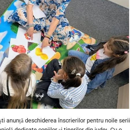
ti anunță deschiderea înscrierilor pentru noile seri
iolă dedicate copiilor și tinerilor din județ. Cu o