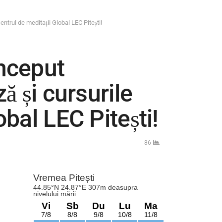
entrul de meditații Global LEC Pitești!
început
ă și cursurile
obal LEC Pitești!
86