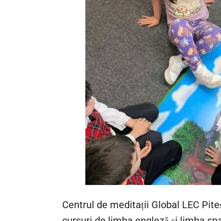
Centrul de meditații Global LEC Piteș
cursuri de limba engleză și limba span