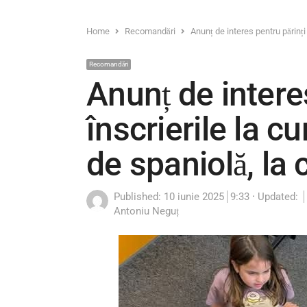
Home
Recomandări
Anunț de interes pentru părinți 
Recomandări
Anunț de intere
înscrierile la c
de spaniolă, la 
Published:
10 iunie 2025
9:33
Updated:
Author
Antoniu Neguț