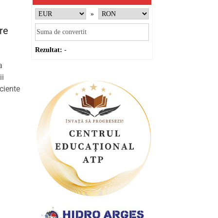
»
pre
Rezultat:
-
a
ii
iciente