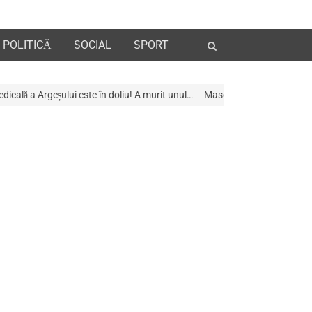
Open
POLITICĂ
SOCIAL
SPORT
search
panel
 doliu! A murit unul…
Mascații au descins la Galeria de Artã din Pitești –