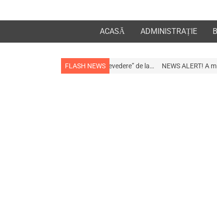
ACASĂ
ADMINISTRAȚIE
ropiații „la revedere” de la…
FLASH NEWS
NEWS ALERT! A murit afaceristul Gogu Stan