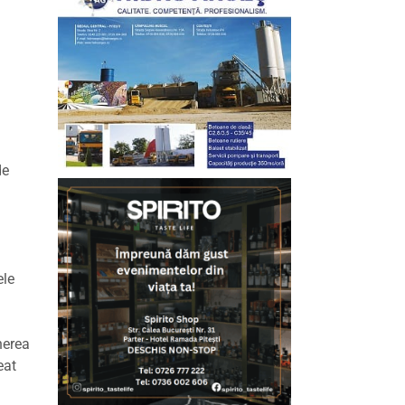
de
ele
nerea
eat