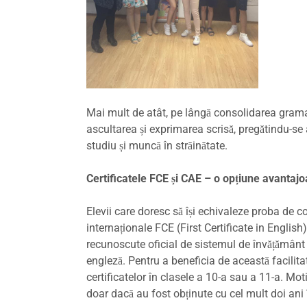
Mai mult de atât, pe lângă consolidarea gramati
ascultarea și exprimarea scrisă, pregătindu-se
studiu și muncă în străinătate.
Certificatele FCE și CAE – o opțiune avantaj
Elevii care doresc să își echivaleze proba de c
internaționale FCE (First Certificate in Englis
recunoscute oficial de sistemul de învățământ
engleză. Pentru a beneficia de această facilit
certificatelor în clasele a 10-a sau a 11-a. Mo
doar dacă au fost obținute cu cel mult doi ani