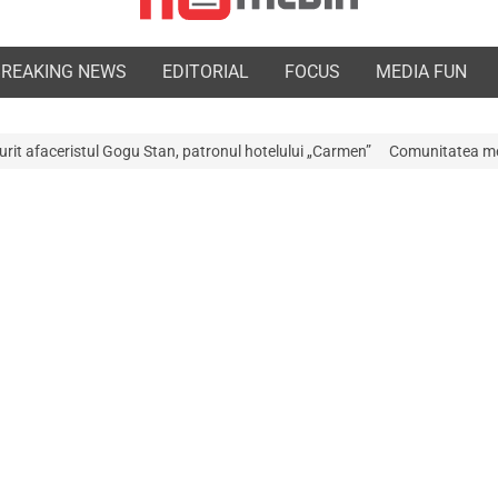
BREAKING NEWS
EDITORIAL
FOCUS
MEDIA FUN
, patronul hotelului „Carmen”
Comunitatea medicală a Argeșului este în