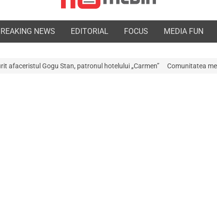
BREAKING NEWS
EDITORIAL
FOCUS
MEDIA FUN
atronul hotelului „Carmen”
Comunitatea medicală a Argeșului este în do