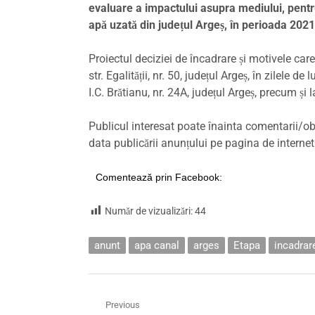
evaluare a impactului asupra mediului, pentru 
apă uzată din județul Argeș, în perioada 2021
Proiectul deciziei de încadrare și motivele car
str. Egalității, nr. 50, județul Argeș, în zilele de 
I.C. Brătianu, nr. 24A, județul Argeș, precum ș
Publicul interesat poate înainta comentarii/obs
data publicării anunțului pe pagina de internet
Comentează prin Facebook:
Număr de vizualizări:
44
anunt
apa canal
arges
Etapa
incadrar
Navigare
Previous