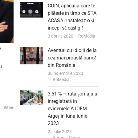
COIN, aplicația care te
plătește în timp ce STAI
ACASĂ. Instaleaz-o și
începi să câștigi!
Author
3 aprilie 2020
RoMedia
e
Aventuri cu idioții de la
cea mai proastă bancă
din România
u
30 noiembrie 2020
Author
RoMedia
3,51 % – rata șomajului
înregistrată în
56
evidențele AJOFM
Argeș în luna iunie
2023
25 iulie 2023
Author
Antoniu Neguț