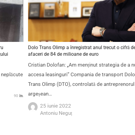
ru
Dolo Trans Olimp a înregistrat anul trecut o cifră d
ului
afaceri de 84 de milioane de euro
Cristian Dolofan: „Am menținut strategia de a n
i neplăcute
accesa leasinguri” Compania de transport Dolo
Trans Olimp (DTO), controlată de antreprenorul
argeșean…
90
25 iunie 2022
Author
Antoniu Neguț