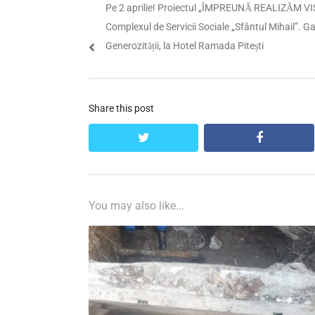
Previous
Pe 2 aprilie! Proiectul „ÎMPREUNĂ REALIZĂM VI
în
post:
Complexul de Servicii Sociale „Sfântul Mihail”. G
articole
Generozității, la Hotel Ramada Pitești
Share this post
twitter
facebook
You may also like...