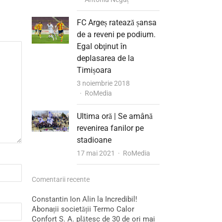
FC Argeș ratează șansa
de a reveni pe podium.
Egal obţinut în
deplasarea de la
Timișoara
3 noiembrie 2018
Author
RoMedia
Ultima oră | Se amână
revenirea fanilor pe
stadioane
Author
17 mai 2021
RoMedia
Comentarii recente
Constantin Ion Alin
la
Incredibil!
Abonații societății Termo Calor
Confort S. A. plătesc de 30 de ori mai