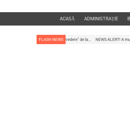
ACASĂ
ADMINISTRAȚIE
iații „la revedere” de la…
FLASH NEWS
NEWS ALERT! A murit afaceristul Gogu Stan, p