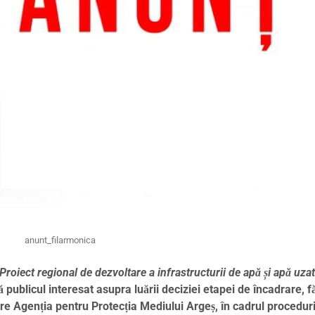
anunt_filarmonica
Proiect regional de dezvoltare a infrastructurii de apă și apă uza
ă publicul interesat asupra luării deciziei etapei de încadrare, f
re Agenția pentru Protecția Mediului Argeș, în cadrul proceduri