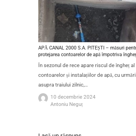
APĂ CANAL 2000 S.A. PITEȘTI – măsuri pent
protejarea contoarelor de apă împotriva îngheț
În sezonul de rece apare riscul de îngheț al
contoarelor și instalațiilor de apă, cu urmăr
asupra traiului zilnic,…
10 decembrie 2024
Author
Antoniu Neguț
Lasă un răspuns