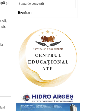
pă și
Rezultat:
-
ști,
str.
la
Next