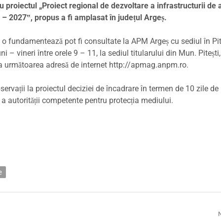
proiectul „Proiect regional de dezvoltare a infrastructurii de a
 – 2027‟, propus a fi amplasat în județul Argeș.
e o fundamentează pot fi consultate la APM Argeș cu sediul în Pite
luni – vineri între orele 9 – 11, la sediul titularului din Mun. Pitești, 
i la următoarea adresă de internet http://apmag.anpm.ro.
ervații la proiectul deciziei de încadrare în termen de 10 zile de 
 a autorității competente pentru protecția mediului.
e