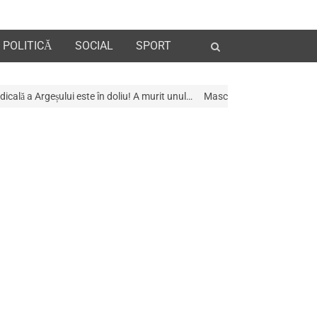
Open
POLITICĂ
SOCIAL
SPORT
search
panel
liu! A murit unul…
Mascații au descins la Galeria de Artã din Pitești –…