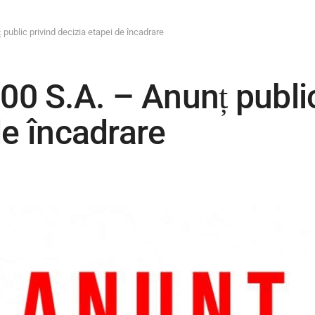
ublic privind decizia etapei de încadrare
 S.A. – Anunț public
de încadrare