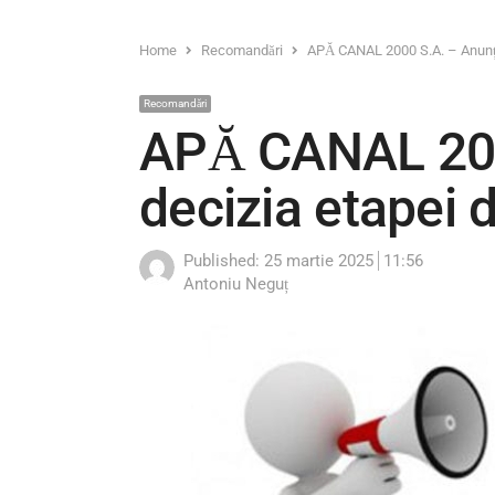
Home
Recomandări
APĂ CANAL 2000 S.A. – Anunț p
Recomandări
APĂ CANAL 2000
decizia etapei 
Published:
25 martie 2025
11:56
Author
Antoniu Neguț