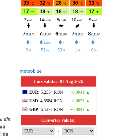
meteoblue
Curs valutar: 07 Aug 2026
EUR
: 5,2554 RON
+0,0041 ▲
USD
: 4,5584 RON
+0,0077 ▲
GBP
: 6,1277 RON
+0,0041 ▲
tă din
Convertor valutar
ără
»
i de