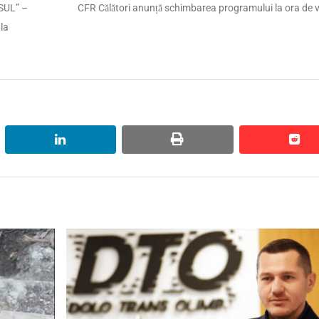
Next
SUL” –
CFR Călători anunță schimbarea programului la ora de 
post:
ala
linkedin
print
red
red