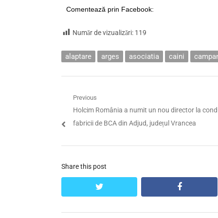
Comentează prin Facebook:
Număr de vizualizări:
119
alaptare
arges
asociatia
caini
campan
Navigare
Previous
Previous
Holcim România a numit un nou director la con
în
post:
fabricii de BCA din Adjud, județul Vrancea
articole
Share this post
twitter
facebook