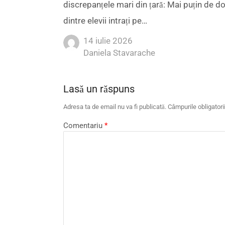
discrepanțele mari din țară: Mai puțin de d
dintre elevii intrați pe…
14 iulie 2026
Author
Daniela Stavarache
Lasă un răspuns
Adresa ta de email nu va fi publicată.
Câmpurile obligator
Comentariu
*