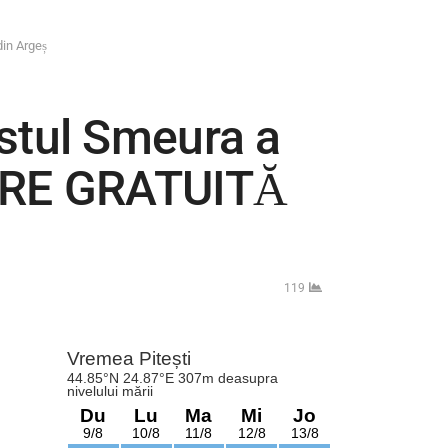
in Argeș
ostul Smeura a
ZARE GRATUITĂ
119