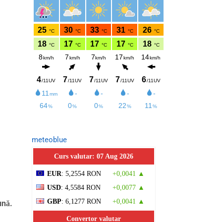
meteoblue
Curs valutar: 07 Aug 2026
EUR
: 5,2554 RON
+0,0041 ▲
USD
: 4,5584 RON
+0,0077 ▲
GBP
: 6,1277 RON
+0,0041 ▲
ună.
Convertor valutar