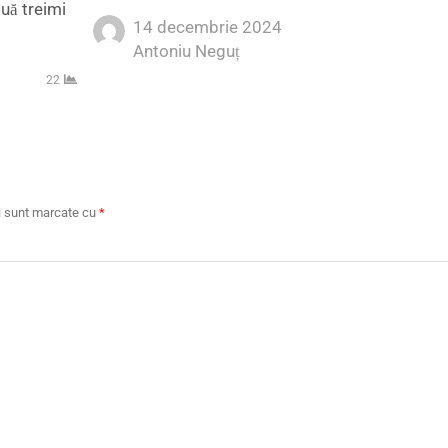
ouă treimi
14 decembrie 2024
Author
Antoniu Neguț
22
ii sunt marcate cu
*