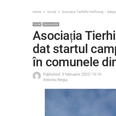
Home
Social
Asociația Tierhilfe Hoffnung – Adăp
Social
Recomandări
Asociația Tierh
dat startul ca
în comunele di
Published:
3 februarie 2025
15:10
Author
Antoniu Neguț