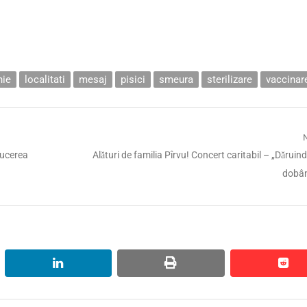
ie
localitati
mesaj
pisici
smeura
sterilizare
vaccinar
Next
ducerea
Alături de familia Pîrvu! Concert caritabil – „Dăruind
post:
dobân
linkedin
print
red
red