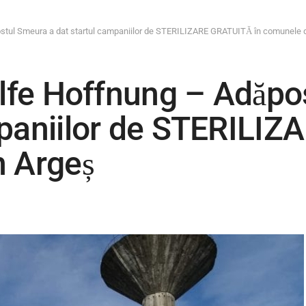
ostul Smeura a dat startul campaniilor de STERILIZARE GRATUITĂ în comunele d
ilfe Hoffnung – Adăp
mpaniilor de STERILI
n Argeș