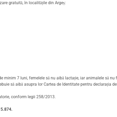
re gratuită, în localitățile din Argeș:
 minim 7 luni, femelele să nu aibă lactație, iar animalele să nu f
i trebuie să aibă asupra lor Cartea de Identitate pentru declarația de
gatorie, conform legii 258/2013.
15.874.