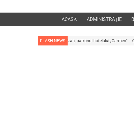
ACASĂ
ADMINISTRAȚIE
ceristul Gogu Stan, patronul hotelului „Carmen”
FLASH NEWS
Comunitatea medicală a