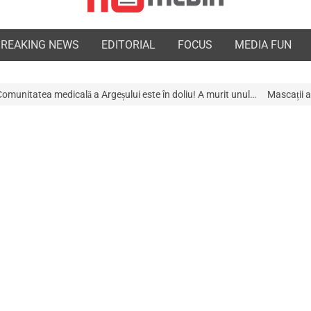
BREAKING NEWS
EDITORIAL
FOCUS
MEDIA FUN
 Argeșului este în doliu! A murit unul…
Mascații au descins la Galeria d