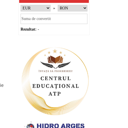
»
Rezultat:
-
ie