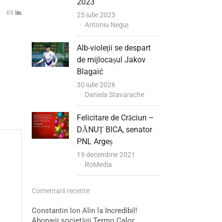
2023
69
25 iulie 2023
Author
Antoniu Neguț
Alb-violeții se despart
de mijlocașul Jakov
Blagaić
30 iulie 2026
Author
Daniela Stavarache
Felicitare de Crăciun –
DĂNUȚ BICA, senator
PNL Argeș
19 decembrie 2021
Author
RoMedia
Comentarii recente
Constantin Ion Alin
la
Incredibil!
Abonații societății Termo Calor