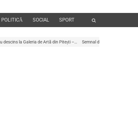
Open
POLITICĂ
SOCIAL
SPORT
search
panel
e Artã din Pitești –…
Semnal de alarmă în municipiul Pitești: pomii încărc