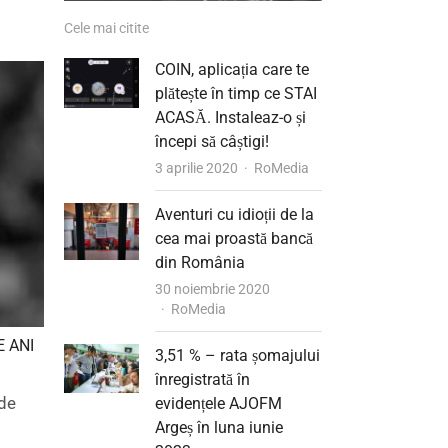
Cele mai citite
COIN, aplicația care te
plătește în timp ce STAI
ACASĂ. Instaleaz-o și
începi să câștigi!
Author
3 aprilie 2020
RoMedia
Aventuri cu idioții de la
cea mai proastă bancă
din România
30 noiembrie 2020
Author
RoMedia
E ANI
3,51 % – rata șomajului
înregistrată în
 de
evidențele AJOFM
Argeș în luna iunie