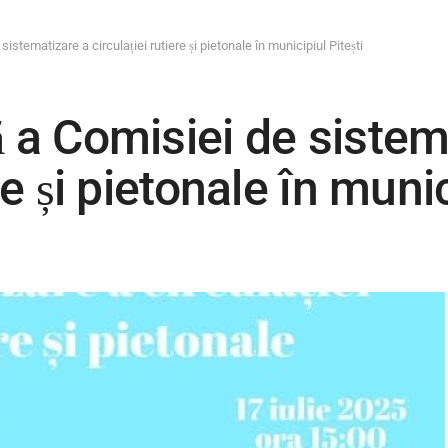
istematizare a circulației rutiere și pietonale în municipiul Pitești
ă a Comisiei de sistem
re și pietonale în munic