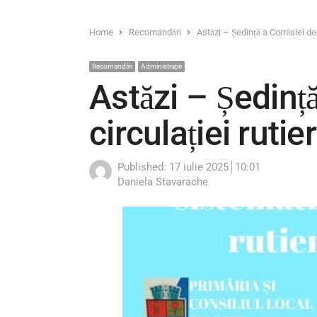
Home
Recomandări
Astăzi – Ședință a Comisiei de s
Recomandări
Administraţie
Astăzi – Ședinț
circulației rutie
Published:
17 iulie 2025
10:01
Author
Daniela Stavarache