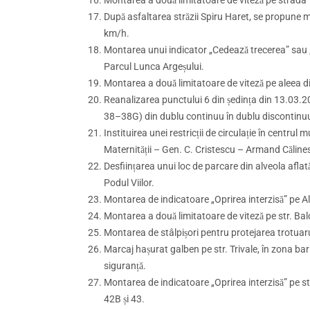
După asfaltarea străzii Spiru Haret, se propune mo
km/h.
Montarea unui indicator „Cedează trecerea” sau „S
Parcul Lunca Argeșului.
Montarea a două limitatoare de viteză pe aleea di
Reanalizarea punctului 6 din ședința din 13.03.202
38–38G) din dublu continuu în dublu discontinu
Instituirea unei restricții de circulație în centrul
Maternității – Gen. C. Cristescu – Armand Căline
Desființarea unui loc de parcare din alveola aflată
Podul Viilor.
Montarea de indicatoare „Oprirea interzisă” pe Al
Montarea a două limitatoare de viteză pe str. Balote
Montarea de stâlpișori pentru protejarea trotuarul
Marcaj hașurat galben pe str. Trivale, în zona bari
siguranță.
Montarea de indicatoare „Oprirea interzisă” pe str
42B și 43.