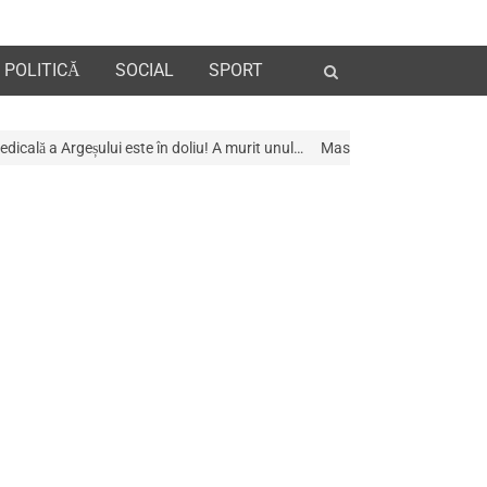
Open
POLITICĂ
SOCIAL
SPORT
search
panel
te în doliu! A murit unul…
Mascații au descins la Galeria de Artã din Pit