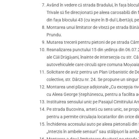
Având în vedere că strada Bradului, în fața blocul
Trivale să fie direcționată pe aleea carosabilă din f
din fața blocului 43 (cu ieșire în B-dul Libertății, p
Montarea unui limitator de viteză pe strada Bănănă
Prundu.
Mutarea trecerii pentru pietoni de pe strada Câmp
Reanalizarea punctului 15 din ședința din 06.07.
ale Căii Drăgășani, înainte de intersecția cu str.
autovehiculele care circulă spre comuna Moșoaia
Solicitare de aviz pentru un Plan Urbanistic de D
colective, str. Dârzu nr. 24. Se propune un singur 
Montarea unei plăcuțe adiționale „Cu excepția river
cu Aleea George Ștephănescu, pentru a facilita ac
Instituirea sensului unic pe Pasajul Cimitirului A
Pe strada Bucovina, arteră cu sens unic, se propu
pentru a permite circulația locatarilor din orice di
Închiderea accesului auto pe aleea pietonală din 
„Interzis în ambele sensuri” sau stâlpișori la amb
Montarea a două limitatoare de viteză pe strada