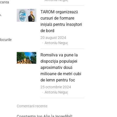
rcarea
TAROM organizează
A.
cursuri de formare
inițială pentru însoţitori
de bord
20 august 2024
locurile
Author
Antoniu Neguț
Romsilva va pune la
dispoziţia populaţiei
aproximativ două
milioane de metri cubi
de lemn pentru foc
25 octombrie 2024
Author
Antoniu Neguț
Comentarii recente
Constantin Ion Alin
la
Incredibil!