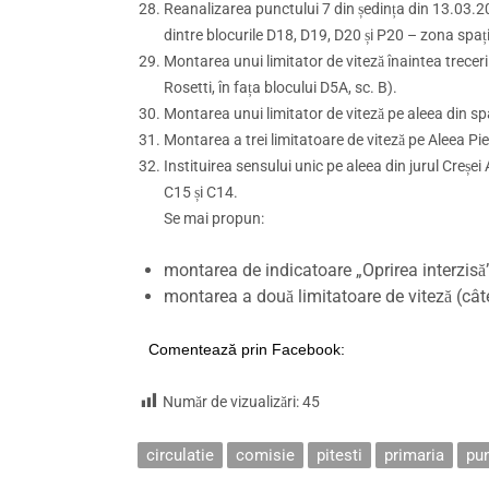
Reanalizarea punctului 7 din ședința din 13.03.2
dintre blocurile D18, D19, D20 și P20 – zona spați
Montarea unui limitator de viteză înaintea trecerii
Rosetti, în fața blocului D5A, sc. B).
Montarea unui limitator de viteză pe aleea din sp
Montarea a trei limitatoare de viteză pe Aleea Pie
Instituirea sensului unic pe aleea din jurul Creșei A
C15 și C14.
Se mai propun:
montarea de indicatoare „Oprirea interzisă
montarea a două limitatoare de viteză (cât
Comentează prin Facebook:
Număr de vizualizări:
45
circulatie
comisie
pitesti
primaria
pu