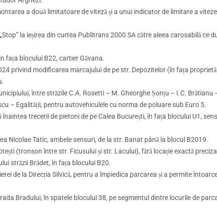
ntarea a două limitatoare de viteză și a unui indicator de limitare a viteze
top” la ieșirea din curtea Publitrans 2000 SA către aleea carosabilă ce d
n fața blocului B22, cartier Găvana.
4 privind modificarea marcajului de pe str. Depozitelor (în fața proprietăți
u.
 municipiului, între străzile C.A. Rosetti – M. Gheorghe Șonțu – I.C. Brătianu 
scu – Egalității, pentru autovehiculele cu norma de poluare sub Euro 5.
 înaintea trecerii de pietoni de pe Calea București, în fața blocului U1, sen
ea Nicolae Tatic, ambele sensuri, de la str. Banat până la blocul B2019.
ști (tronson între str. Ficusului și str. Lacului), fără locație exactă preciza
ui străzii Brădet, în fața blocului B20.
erei de la Direcția Silvică, pentru a împiedica parcarea și a permite întoarc
ada Bradului, în spatele blocului 38, pe segmentul dintre locurile de parca