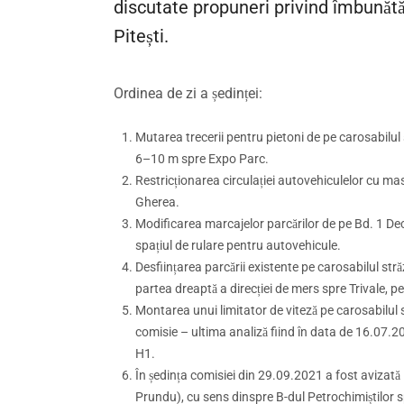
discutate propuneri privind îmbunătăți
Pitești.
Ordinea de zi a ședinței:
Mutarea trecerii pentru pietoni de pe carosabilul 
6–10 m spre Expo Parc.
Restricționarea circulației autovehiculelor cu 
Gherea.
Modificarea marcajelor parcărilor de pe Bd. 1 Dece
spațiul de rulare pentru autovehicule.
Desființarea parcării existente pe carosabilul străz
partea dreaptă a direcției de mers spre Trivale, pe
Montarea unui limitator de viteză pe carosabilul str
comisie – ultima analiză fiind în data de 16.07.2
H1.
În ședința comisiei din 29.09.2021 a fost avizată i
Prundu), cu sens dinspre B-dul Petrochimiștilor spr