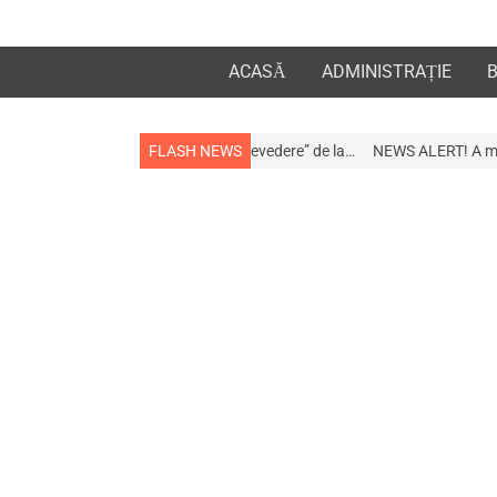
ACASĂ
ADMINISTRAȚIE
 la apropiații „la revedere” de la…
FLASH NEWS
NEWS ALERT! A murit afaceristul Gogu