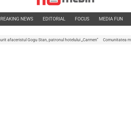
BREAKING NEWS
EDITORIAL
FOCUS
MEDIA FUN
 Stan, patronul hotelului „Carmen”
Comunitatea medicală a Argeșului es