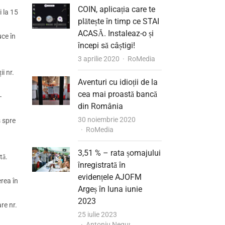
COIN, aplicația care te
i la 15
plătește în timp ce STAI
ACASĂ. Instaleaz-o și
uce în
începi să câștigi!
Author
3 aprilie 2020
RoMedia
i nr.
Aventuri cu idioții de la
cea mai proastă bancă
–
din România
30 noiembrie 2020
s spre
Author
RoMedia
3,51 % – rata șomajului
tă.
înregistrată în
evidențele AJOFM
erea în
Argeș în luna iunie
2023
re nr.
25 iulie 2023
Author
Antoniu Neguț