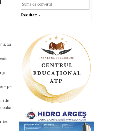
l
Rezultat:
-
anu, cu
geanu
rgi
ei – pe
ori de
locului
rtier