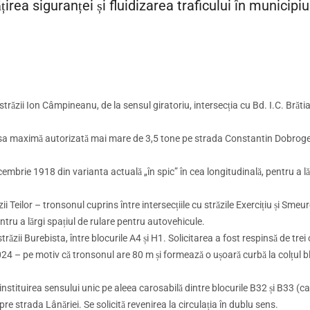
rea siguranței și fluidizarea traficului în municipiu
străzii Ion Câmpineanu, de la sensul giratoriu, intersecția cu Bd. I.C. Brăti
masa maximă autorizată mai mare de 3,5 tone pe strada Constantin Dobro
mbrie 1918 din varianta actuală „în spic” în cea longitudinală, pentru a lă
ii Teilor – tronsonul cuprins între intersecțiile cu străzile Exercițiu și Smeur
ntru a lărgi spațiul de rulare pentru autovehicule.
ăzii Burebista, între blocurile A4 și H1. Solicitarea a fost respinsă de trei 
024 – pe motiv că tronsonul are 80 m și formează o ușoară curbă la colțul b
nstituirea sensului unic pe aleea carosabilă dintre blocurile B32 și B33 (ca
e strada Lânăriei. Se solicită revenirea la circulația în dublu sens.