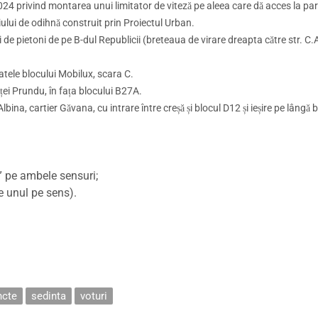
024 privind montarea unui limitator de viteză pe aleea care dă acces la pa
ului de odihnă construit prin Proiectul Urban.
 de pietoni de pe B-dul Republicii (breteaua de virare dreapta către str. C.
atele blocului Mobilux, scara C.
ței Prundu, în fața blocului B27A.
lbina, cartier Găvana, cu intrare între creșă și blocul D12 și ieșire pe lângă b
” pe ambele sensuri;
e unul pe sens).
ncte
sedinta
voturi