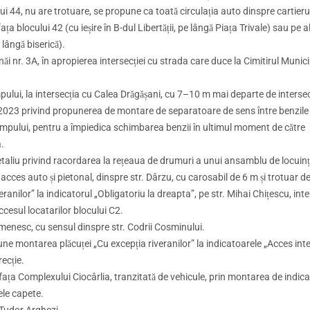
ui 44, nu are trotuare, se propune ca toată circulația auto dinspre cartieru
ața blocului 42 (cu ieșire în B-dul Libertății, pe lângă Piața Trivale) sau pe 
e lângă biserică).
i nr. 3A, în apropierea intersecției cu strada care duce la Cimitirul Munic
ului, la intersecția cu Calea Drăgășani, cu 7–10 m mai departe de intersec
2023 privind propunerea de montare de separatoare de sens între benzile 
 Câmpului, pentru a împiedica schimbarea benzii în ultimul moment de către
.
etaliu privind racordarea la rețeaua de drumuri a unui ansamblu de locuin
acces auto și pietonal, dinspre str. Dârzu, cu carosabil de 6 m și trotuar d
anilor” la indicatorul „Obligatoriu la dreapta”, pe str. Mihai Chițescu, inte
cesul locatarilor blocului C2.
rmenesc, cu sensul dinspre str. Codrii Cosminului.
ne montarea plăcuței „Cu excepția riveranilor” la indicatoarele „Acces inte
recție.
fața Complexului Ciocârlia, tranzitată de vehicule, prin montarea de indic
ele capete.
 Tudor Arghezi.