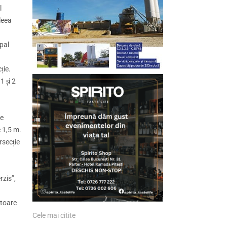
l
aleea
ipal
ție.
1 și 2
țe
e 1,5 m.
rsecție
rzis”,
atoare
Cele mai citite