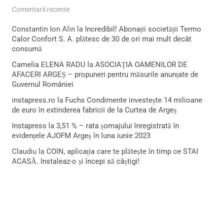
Comentarii recente
Constantin Ion Alin
la
Incredibil! Abonații societății Termo
Calor Confort S. A. plătesc de 30 de ori mai mult decât
consumă
Camelia ELENA RADU
la
ASOCIAȚIA OAMENILOR DE
AFACERI ARGEȘ – propuneri pentru măsurile anunțate de
Guvernul României
instapress.ro
la
Fuchs Condimente investește 14 milioane
de euro în extinderea fabricii de la Curtea de Argeș
Instapress
la
3,51 % – rata șomajului înregistrată în
evidențele AJOFM Argeș în luna iunie 2023
Claudiu
la
COIN, aplicația care te plătește în timp ce STAI
ACASĂ. Instaleaz-o și începi să câștigi!