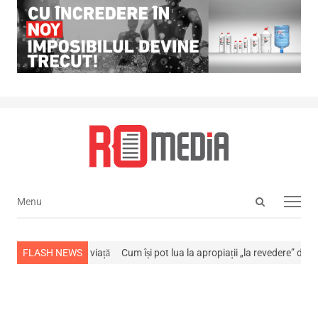
Open
Menu
Menu
search
panel
s-a stins din viață
FLASH NEWS
Cum își pot lua la apropiații „la revedere” de la…
NE