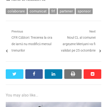
colaborare
comunicat
frf
partener
sponsor
Navigare
Previous
Next
Previous
Next
CFR Călători: Trecerea la ora
Noul CL al comunei
în
post:
post:
de iarnă nu modifică mersul
argeșene Merișani va fi
articole
trenurilor
validat pe 25 octombrie
twitter
facebook
linkedin
print
reddit
reddit
You may also like...