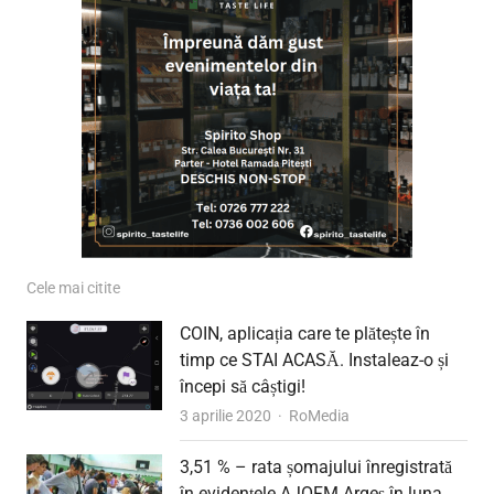
Cele mai citite
COIN, aplicația care te plătește în
timp ce STAI ACASĂ. Instaleaz-o și
începi să câștigi!
Author
3 aprilie 2020
RoMedia
3,51 % – rata șomajului înregistrată
în evidențele AJOFM Argeș în luna