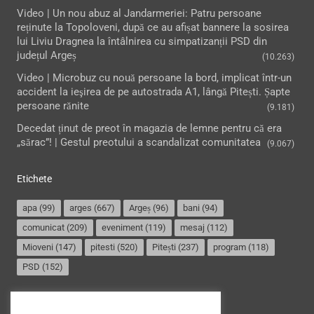
Video | Un nou abuz al Jandarmeriei: Patru persoane
reținute la Topoloveni, după ce au afișat bannere la sosirea
lui Liviu Dragnea la întâlnirea cu simpatizanții PSD din
județul Argeș
(10.263)
Video | Microbuz cu nouă persoane la bord, implicat într-un
accident la ieşirea de pe autostrada A1, lângă Pitești. Șapte
persoane rănite
(9.181)
Decedat ținut de preot în magazia de lemne pentru că era
„sărac”! | Gestul preotului a scandalizat comunitatea
(9.067)
Etichete
apa
(99)
arges
(667)
Argeș
(96)
bani
(94)
comunicat
(209)
eveniment
(119)
mesaj
(112)
Mioveni
(147)
pitesti
(520)
Pitești
(237)
program
(118)
PSD
(152)
Termeni și condiții