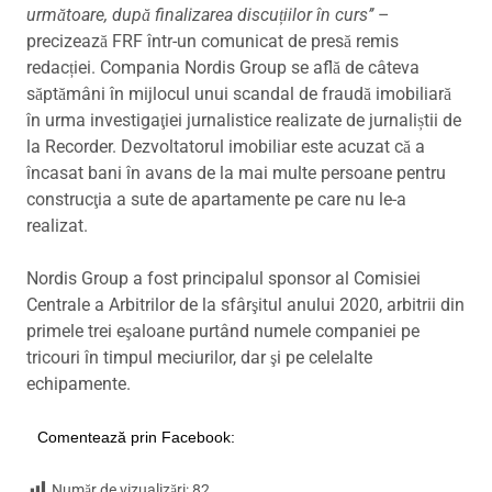
următoare, după finalizarea discuțiilor în curs’’
–
precizează FRF într-un comunicat de presă remis
redacției. Compania Nordis Group se află de câteva
săptămâni în mijlocul unui scandal de fraudă imobiliară
în urma investigaţiei jurnalistice realizate de jurnaliștii de
la Recorder. Dezvoltatorul imobiliar este acuzat că a
încasat bani în avans de la mai multe persoane pentru
construcţia a sute de apartamente pe care nu le-a
realizat.
Nordis Group a fost principalul sponsor al Comisiei
Centrale a Arbitrilor de la sfârşitul anului 2020, arbitrii din
primele trei eşaloane purtând numele companiei pe
tricouri în timpul meciurilor, dar şi pe celelalte
echipamente.
Comentează prin Facebook:
Număr de vizualizări:
82