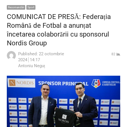
Recomandări
Sport
COMUNICAT DE PRESĂ: Federația
Română de Fotbal a anunțat
încetarea colaborării cu sponsorul
Nordis Group
Published:
22 octombrie
82
2024
14:17
Author
Antoniu Neguț