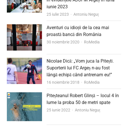
iunie 2023
Author
25 iulie 2023
Antoniu Neguț
Aventuri cu idioții de la cea mai
proastă bancă din România
Author
30 noiembrie 2020
RoMedia
Nicolae Dică: „Vom juca la Pitești.
Suporterii lui FC Argeș n-au fost
lângă echipă când antrenam eu!”
Author
16 noiembrie 2018
RoMedia
Piteșteanul Robert Glință – locul 4 în
lume la proba 50 de metri spate
Author
25 iunie 2022
Antoniu Neguț