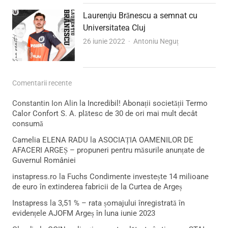
Laurenţiu Brănescu a semnat cu
Universitatea Cluj
Author
26 iunie 2022
Antoniu Neguț
Comentarii recente
Constantin Ion Alin
la
Incredibil! Abonații societății Termo
Calor Confort S. A. plătesc de 30 de ori mai mult decât
consumă
Camelia ELENA RADU
la
ASOCIAȚIA OAMENILOR DE
AFACERI ARGEȘ – propuneri pentru măsurile anunțate de
Guvernul României
instapress.ro
la
Fuchs Condimente investește 14 milioane
de euro în extinderea fabricii de la Curtea de Argeș
Instapress
la
3,51 % – rata șomajului înregistrată în
evidențele AJOFM Argeș în luna iunie 2023