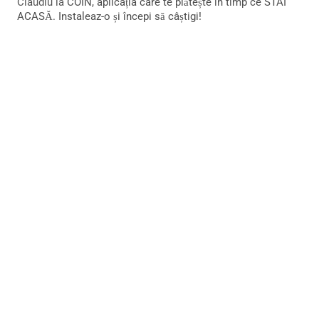
Claudiu
la
COIN, aplicația care te plătește în timp ce STAI
ACASĂ. Instaleaz-o și începi să câștigi!