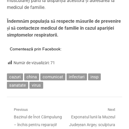
musculare) până la dispariția acestora și adresarea la
medicul de familie.
Îndemnăm populația să respecte măsurile de prevenire
și să contacteze medicul de familie în cazul apariției
simptomelor respiratorii.
Comentează prin Facebook:
Număr de vizualizări:
71
cazuri
china
comunicat
infectari
insp
sanatate
virus
Navigare
Previous
Next
Previous
Next
Bazinul de Înot Câmpulung
Exponatul lunii la Muzeul
în
post:
post:
– închis pentru reparații!
Județean Argeș: sculptura