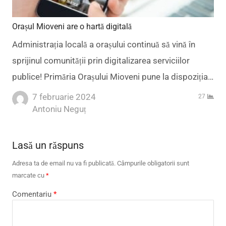
Orașul Mioveni are o hartă digitală
Administrația locală a orașului continuă să vină în
sprijinul comunității prin digitalizarea serviciilor
publice! Primăria Orașului Mioveni pune la dispoziția…
7 februarie 2024
27
Author
Antoniu Neguț
Lasă un răspuns
Adresa ta de email nu va fi publicată.
Câmpurile obligatorii sunt
marcate cu
*
Comentariu
*