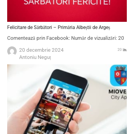
Felicitare de Sărbători – Primăria Albeștii de Argeș
Comentează prin Facebook: Număr de vizualizări: 20
20 decembrie 2024
20
Author
Antoniu Neguț