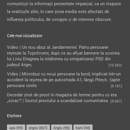
comunității la informații prezentate imparțial, ca un răspuns
la realitățile zilei, în care zona media este afectată de
influența politicului, de corupție și de interese obscure.
Cele mai vizualizate
Video | Un nou abuz al Jandarmeriei: Patru persoane
reținute la Topoloveni, după ce au afișat bannere la sosirea
lui Liviu Dragnea la întâlnirea cu simpatizanții PSD din
județul Argeș
(10.263)
Video | Microbuz cu nouă persoane la bord, implicat într-un
accident la ieşirea de pe autostrada A1, lângă Pitești. Șapte
persoane rănite
(9.181)
Decedat ținut de preot în magazia de lemne pentru că era
„sărac”! | Gestul preotului a scandalizat comunitatea
(9.067)
Etichete
apa
(99)
arges
(667)
Argeș
(96)
bani
(94)