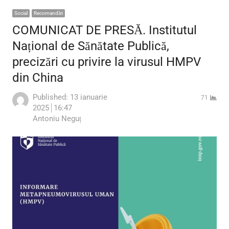
Social
Recomandări
COMUNICAT DE PRESĂ. Institutul
Național de Sănătate Publică,
precizări cu privire la virusul HMPV
din China
Published:
13 ianuarie
71
2025
16:47
Author
Antoniu Neguț