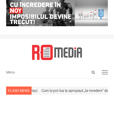
Open
Menu
Menu
search
panel
-a stins din viață
FLASH NEWS
Cum își pot lua la apropiații „la revedere” de la…
NEW