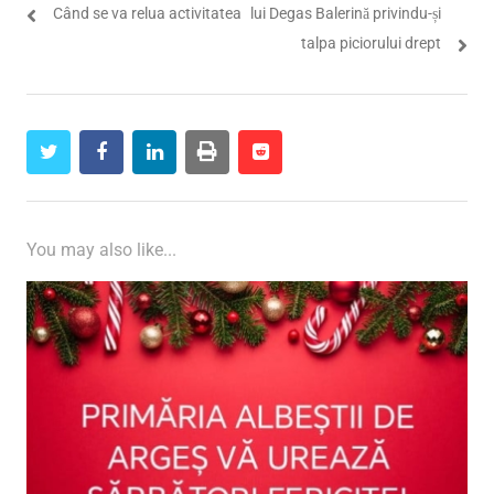
articole
Când se va relua activitatea
lui Degas Balerină privindu-și
talpa piciorului drept
twitter
facebook
linkedin
print
reddit
reddit
You may also like...