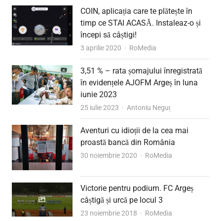
COIN, aplicația care te plătește în
timp ce STAI ACASĂ. Instaleaz-o și
începi să câștigi!
Author
3 aprilie 2020
RoMedia
3,51 % – rata șomajului înregistrată
în evidențele AJOFM Argeș în luna
iunie 2023
Author
25 iulie 2023
Antoniu Neguț
Aventuri cu idioții de la cea mai
proastă bancă din România
Author
30 noiembrie 2020
RoMedia
Victorie pentru podium. FC Argeș
câștigă și urcă pe locul 3
Author
23 noiembrie 2018
RoMedia