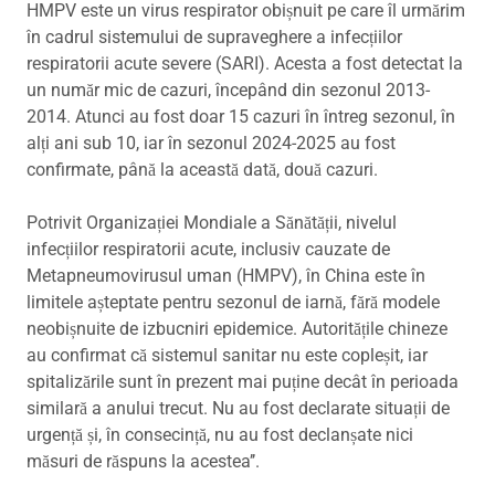
HMPV este un virus respirator obișnuit pe care îl urmărim
în cadrul sistemului de supraveghere a infecțiilor
respiratorii acute severe (SARI). Acesta a fost detectat la
un număr mic de cazuri, începând din sezonul 2013-
2014. Atunci au fost doar 15 cazuri în întreg sezonul, în
alți ani sub 10, iar în sezonul 2024-2025 au fost
confirmate, până la această dată, două cazuri.
Potrivit Organizației Mondiale a Sănătății, nivelul
infecțiilor respiratorii acute, inclusiv cauzate de
Metapneumovirusul uman (HMPV), în China este în
limitele așteptate pentru sezonul de iarnă, fără modele
neobișnuite de izbucniri epidemice. Autoritățile chineze
au confirmat că sistemul sanitar nu este copleșit, iar
spitalizările sunt în prezent mai puține decât în perioada
similară a anului trecut. Nu au fost declarate situații de
urgență și, în consecință, nu au fost declanșate nici
măsuri de răspuns la acestea’’.