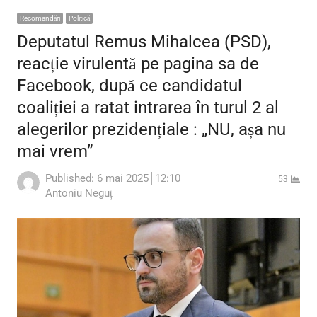
Recomandări
Politică
Deputatul Remus Mihalcea (PSD),
reacție virulentă pe pagina sa de
Facebook, după ce candidatul
coaliției a ratat intrarea în turul 2 al
alegerilor prezidențiale : „NU, așa nu
mai vrem”
Published:
6 mai 2025
12:10
53
Author
Antoniu Neguț