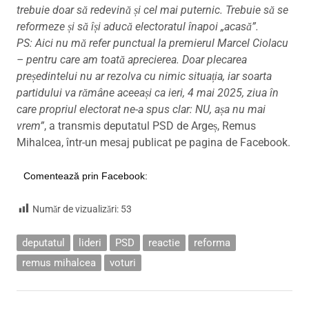
trebuie doar să redevină și cel mai puternic. Trebuie să se
reformeze și să își aducă electoratul înapoi „acasă”.
PS: Aici nu mă refer punctual la premierul Marcel Ciolacu
– pentru care am toată aprecierea. Doar plecarea
președintelui nu ar rezolva cu nimic situația, iar soarta
partidului va rămâne aceeași ca ieri, 4 mai 2025, ziua în
care propriul electorat ne-a spus clar: NU, așa nu mai
vrem”
, a transmis deputatul PSD de Argeș, Remus
Mihalcea, într-un mesaj publicat pe pagina de Facebook.
Comentează prin Facebook:
Număr de vizualizări:
53
deputatul
lideri
PSD
reactie
reforma
remus mihalcea
voturi