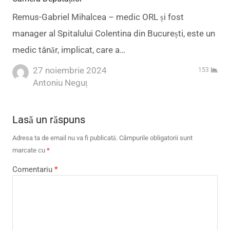
Remus-Gabriel Mihalcea – medic ORL și fost
manager al Spitalului Colentina din București, este un
medic tânăr, implicat, care a…
27 noiembrie 2024
153
Author
Antoniu Neguț
Lasă un răspuns
Adresa ta de email nu va fi publicată.
Câmpurile obligatorii sunt
marcate cu
*
Comentariu
*