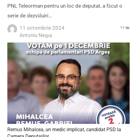
PNL Teleorman pentru un loc de deputat, a făcut o
serie de dezvăluiri…
11 octombrie 2024
94
Author
Antoniu Neguț
Remus Mihalcea, un medic implicat, candidat PSD la
Camera Deputaților