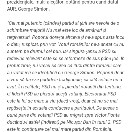
prezidențiale, mulți alegători optând pentru candidatul
AUR, George Simion.
”Cel mai puternic (cândva) partid al țării are nevoie de o
schimbare majoră! Nu mai este loc de amânări și
tergiversări. Poporul dorește altceva și ne-a spus asta încă
o dată, răspicat, prin vot. Votul românilor ne-a arătat că nu
suntem pe drumul cel bun, iar singura șansă a PSD să
redevină relevant este să se reformeze de sus până jos. În
profunzime, nu vreau să cred că 40% dintre românii care
au votat ieri se identifică cu George Simion. Poporul doar
a vrut să taxeze partidele tradiționale, iar altă soluție nu a
avut. În realitate, PSD nu și-a pierdut votanții din teritoriu,
ci liderii PSD au pierdut acești votanți. Electoratul PSD
este la fel de mare și viu (dacă vrea), doar că nu se mai
regăsește în actuala conducere a partidului. De aceea o
bună parte din votanții PSD au migrat spre Victor Ponta,
ducându-l astfel (indirect) pe Nicușor Dan în turul 2. PSD
este în continuare cel mai mare partid din România,