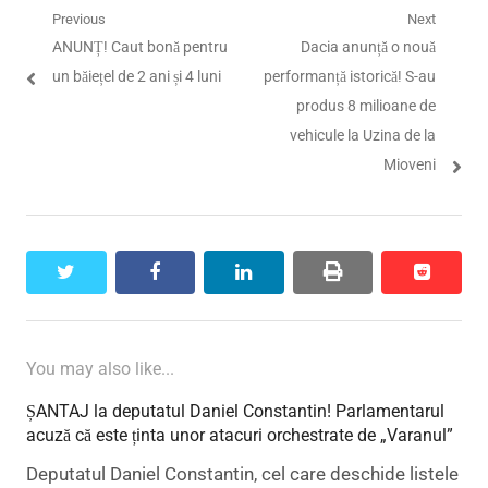
Navigare
Previous
Next
Previous
Next
ANUNȚ! Caut bonă pentru
Dacia anunță o nouă
în
post:
post:
un băiețel de 2 ani și 4 luni
performanță istorică! S-au
articole
produs 8 milioane de
vehicule la Uzina de la
Mioveni
twitter
facebook
linkedin
print
reddit
reddit
You may also like...
ȘANTAJ la deputatul Daniel Constantin! Parlamentarul
acuză că este ținta unor atacuri orchestrate de „Varanul”
Deputatul Daniel Constantin, cel care deschide listele