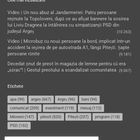
Cele mai vizualizate
Video | Un nou abuz al Jandarmeriei: Patru persoane
reținute la Topoloveni, după ce au afișat bannere la sosirea
lui Liviu Dragnea la întâlnirea cu simpatizanții PSD din
județul Argeș
(10.263)
Video | Microbuz cu nouă persoane la bord, implicat într-un
accident la ieşirea de pe autostrada A1, lângă Pitești. Șapte
persoane rănite
(9.181)
Decedat ținut de preot în magazia de lemne pentru că era
„sărac”! | Gestul preotului a scandalizat comunitatea
(9.067)
Etichete
apa
(99)
arges
(667)
Argeș
(96)
bani
(94)
comunicat
(209)
eveniment
(119)
mesaj
(112)
Mioveni
(147)
pitesti
(520)
Pitești
(237)
program
(118)
PSD
(152)