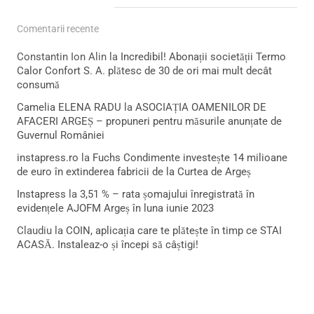
Comentarii recente
Constantin Ion Alin
la
Incredibil! Abonații societății Termo
Calor Confort S. A. plătesc de 30 de ori mai mult decât
consumă
Camelia ELENA RADU
la
ASOCIAȚIA OAMENILOR DE
AFACERI ARGEȘ – propuneri pentru măsurile anunțate de
Guvernul României
instapress.ro
la
Fuchs Condimente investește 14 milioane
de euro în extinderea fabricii de la Curtea de Argeș
Instapress
la
3,51 % – rata șomajului înregistrată în
evidențele AJOFM Argeș în luna iunie 2023
Claudiu
la
COIN, aplicația care te plătește în timp ce STAI
ACASĂ. Instaleaz-o și începi să câștigi!