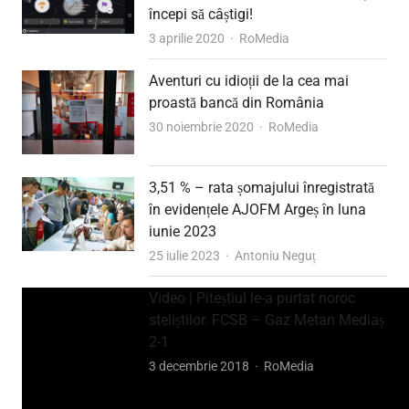
începi să câștigi!
Author
3 aprilie 2020
RoMedia
Aventuri cu idioții de la cea mai
proastă bancă din România
Author
30 noiembrie 2020
RoMedia
3,51 % – rata șomajului înregistrată
în evidențele AJOFM Argeș în luna
iunie 2023
Author
25 iulie 2023
Antoniu Neguț
Video | Piteștiul le-a purtat noroc
steliștilor. FCSB – Gaz Metan Mediaș
2-1
Author
3 decembrie 2018
RoMedia