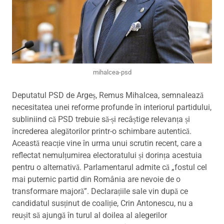
mihalcea-psd
Deputatul PSD de Argeș, Remus Mihalcea, semnalează
necesitatea unei reforme profunde în interiorul partidului,
subliniind că PSD trebuie să-și recâștige relevanța și
încrederea alegătorilor printr-o schimbare autentică.
Această reacție vine în urma unui scrutin recent, care a
reflectat nemulțumirea electoratului și dorința acestuia
pentru o alternativă. Parlamentarul admite că „fostul cel
mai puternic partid din România are nevoie de o
transformare majoră”. Declarațiile sale vin după ce
candidatul susținut de coaliție, Crin Antonescu, nu a
reușit să ajungă în turul al doilea al alegerilor