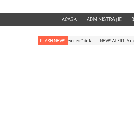
ACASĂ
ADMINISTRAȚIE
la apropiații „la revedere” de la…
FLASH NEWS
NEWS ALERT! A murit afaceristul Gogu 