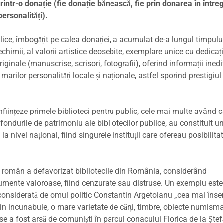
printr-o donație (fie donație bănească, fie prin donarea în între
personalități).
lice, îmbogățit pe calea donației, a acumulat de-a lungul timpului
echimii, al valorii artistice deosebite, exemplare unice cu dedicați
ginale (manuscrise, scrisori, fotografii), oferind informații inedit
 marilor personalități locale și naționale, astfel sporind prestigiul 
înființeze primele biblioteci pentru public, cele mai multe având 
fondurile de patrimoniu ale bibliotecilor publice, au constituit u
 la nivel național, fiind singurele instituții care ofereau posibilita
 român a defavorizat bibliotecile din România, considerând
cumente valoroase, fiind cenzurate sau distruse. Un exemplu este
ș, considerată de omul politic Constantin Argetoianu „cea mai îns
din incunabule, o mare varietate de cărți, timbre, obiecte numisma
se a fost arsă de comuniști în parcul conacului Florica de la Ștef