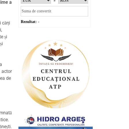
»
gime a
Rezultat:
-
 cărți
i,
e și
și
ca
n actor
tea de
emnată
tice.
ănești.