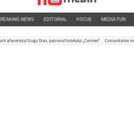
BREAKING NEWS
EDITORIAL
FOCUS
MEDIA FUN
Stan, patronul hotelului „Carmen”
Comunitatea medicală a Argeșului est