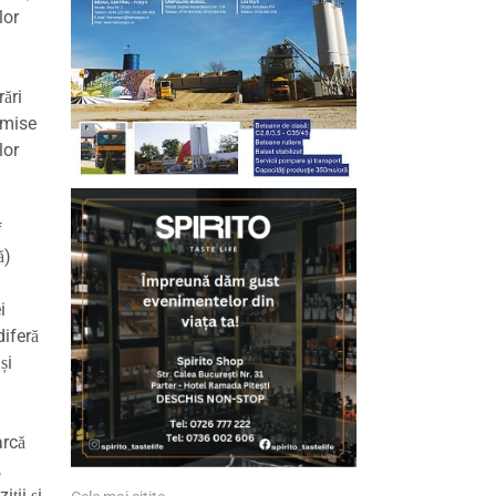
lor
rări
emise
lor
f
ă)
i
diferă
și
arcă
,
ții și