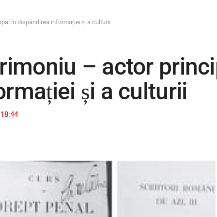
pal în răspândirea informației și a culturii
rimoniu – actor princi
rmației și a culturii
18:44