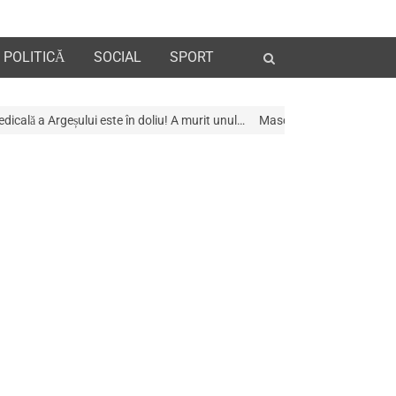
Open
POLITICĂ
SOCIAL
SPORT
search
panel
e în doliu! A murit unul…
Mascații au descins la Galeria de Artã din Piteș