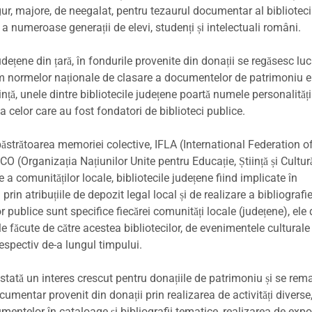
r, majore, de neegalat, pentru tezaurul documentar al biblioteci
a numeroase generații de elevi, studenți și intelectuali români.
județene din țară, în fondurile provenite din donații se regăsesc luc
m normelor naționale de clasare a documentelor de patrimoniu 
ință, unele dintre bibliotecile județene poartă numele personalități
 a celor care au fost fondatori de biblioteci publice.
 păstrătoarea memoriei colective, IFLA (International Federation o
O (Organizația Națiunilor Unite pentru Educație, Știință și Cultur
 a comunităților locale, bibliotecile județene fiind implicate în
n atribuțiile de depozit legal local și de realizare a bibliografie
r publice sunt specifice fiecărei comunități locale (județene), ele 
ile făcute de către acestea bibliotecilor, de evenimentele culturale 
respectiv de-a lungul timpului.
nstată un interes crescut pentru donațiile de patrimoniu și se rem
umentar provenit din donații prin realizarea de activități diverse
telor în cataloage și bibliografii tematice, realizarea de expozi