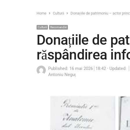
Home
Cultură
Donațiile de patrimoniu – actor princi
Cultură
Recomandări
Donațiile de pat
răspândirea info
Published:
16 mai 2026
18:42
Updated:
Author
Antoniu Neguț