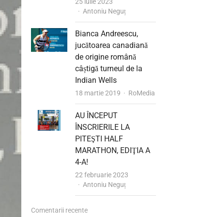
25 iulie 2023
Author
Antoniu Neguț
Bianca Andreescu,
jucătoarea canadiană
de origine română
câștigă turneul de la
Indian Wells
Author
18 martie 2019
RoMedia
AU ÎNCEPUT
ÎNSCRIERILE LA
PITEŞTI HALF
MARATHON, EDIŢIA A
4-A!
22 februarie 2023
Author
Antoniu Neguț
Comentarii recente