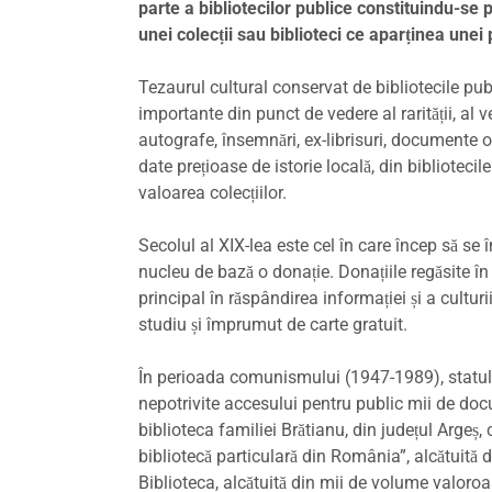
parte a bibliotecilor publice constituindu-se 
unei colecții sau biblioteci ce aparținea unei 
Tezaurul cultural conservat de bibliotecile pub
importante din punct de vedere al rarității, al v
autografe, însemnări, ex-librisuri, documente ori
date prețioase de istorie locală, din bibliotecile
valoarea colecțiilor.
Secolul al XIX-lea este cel în care încep să se 
nucleu de bază o donație. Donațiile regăsite în 
principal în răspândirea informației și a culturii
studiu și împrumut de carte gratuit.
În perioada comunismului (1947-1989), statul
nepotrivite accesului pentru public mii de do
biblioteca familiei Brătianu, din județul Arge
bibliotecă particulară din România”, alcătuită 
Biblioteca, alcătuită din mii de volume valoroa