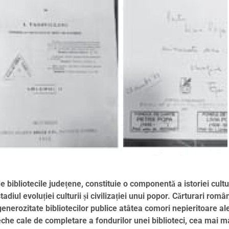
de bibliotecile județene, constituie o componentă a istoriei cult
diul evoluției culturii și civilizației unui popor. Cărturari româ
 generozitate bibliotecilor publice atâtea comori nepieritoare al
he cale de completare a fondurilor unei biblioteci, cea mai m