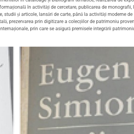
ormațională în activități de cercetare, publicarea de monografii, l
, studii și articole, lansări de carte, până la activități moderne de
itală, prezervarea prin digitizare a colecțiilor de patrimoniu proven
 internaționale, prin care se asigură premisele integrării patrimoni