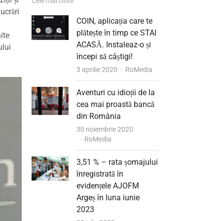
Cele mai citite
ucrări
COIN, aplicația care te
plătește în timp ce STAI
ite
ACASĂ. Instaleaz-o și
ului
începi să câștigi!
Author
3 aprilie 2020
RoMedia
Aventuri cu idioții de la
cea mai proastă bancă
din România
30 noiembrie 2020
Author
RoMedia
3,51 % – rata șomajului
înregistrată în
evidențele AJOFM
Argeș în luna iunie
2023