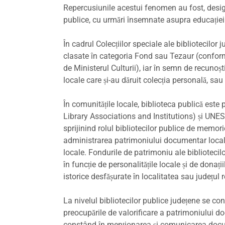
Repercusiunile acestui fenomen au fost, desigu
publice, cu urmări însemnate asupra educației 
În cadrul Colecțiilor speciale ale bibliotecilor 
clasate în categoria Fond sau Tezaur (confor
de Ministerul Culturii), iar în semn de recunoșt
locale care și-au dăruit colecția personală, sau
În comunitățile locale, biblioteca publică este
Library Associations and Institutions) și UNESC
sprijinind rolul bibliotecilor publice de memorie
administrarea patrimoniului documentar local pri
locale. Fondurile de patrimoniu ale bibliotecilo
în funcție de personalitățile locale și de donați
istorice desfășurate în localitatea sau județul 
La nivelul bibliotecilor publice județene se co
preocupările de valorificare a patrimoniului doc
constând în menționarea și comunicarea documen