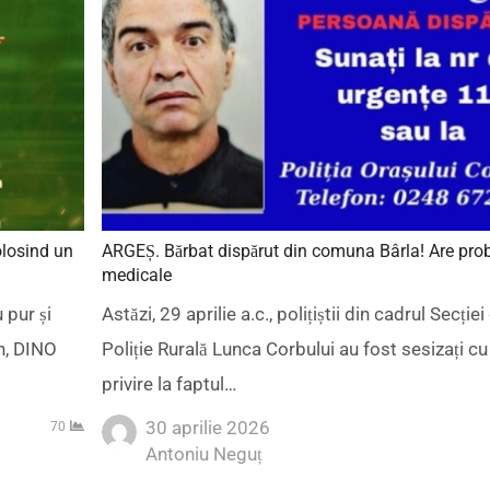
olosind un
ARGEȘ. Bărbat dispărut din comuna Bârla! Are pr
medicale
 pur și
Astăzi, 29 aprilie a.c., polițiștii din cadrul Secției
in, DINO
Poliție Rurală Lunca Corbului au fost sesizați cu
privire la faptul…
30 aprilie 2026
70
Author
Antoniu Neguț