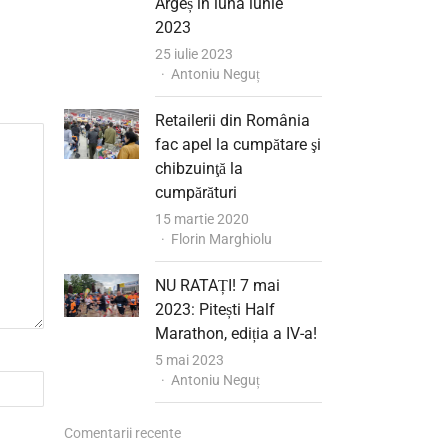
Argeș în luna iunie
2023
25 iulie 2023
Author
Antoniu Neguț
Retailerii din România
fac apel la cumpătare şi
chibzuinţă la
cumpărături
15 martie 2020
Author
Florin Marghiolu
NU RATAȚI! 7 mai
2023: Pitești Half
Marathon, ediția a IV-a!
5 mai 2023
Author
Antoniu Neguț
Comentarii recente