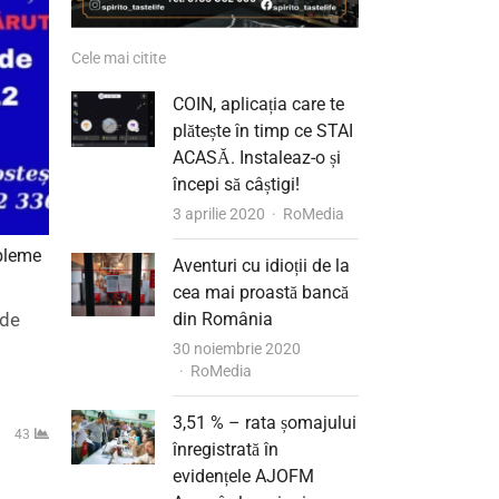
Cele mai citite
COIN, aplicația care te
plătește în timp ce STAI
ACASĂ. Instaleaz-o și
începi să câștigi!
Author
3 aprilie 2020
RoMedia
obleme
Aventuri cu idioții de la
cea mai proastă bancă
 de
din România
30 noiembrie 2020
Author
RoMedia
3,51 % – rata șomajului
43
înregistrată în
evidențele AJOFM