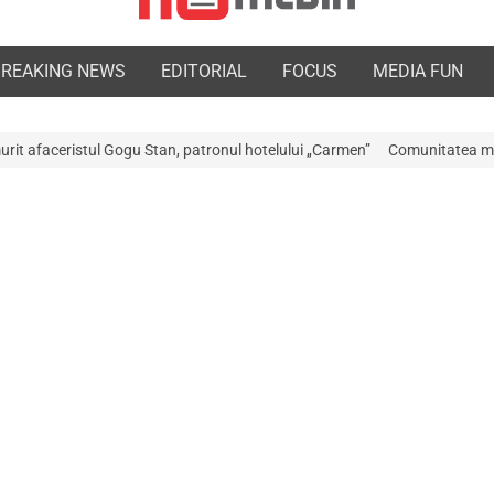
BREAKING NEWS
EDITORIAL
FOCUS
MEDIA FUN
Stan, patronul hotelului „Carmen”
Comunitatea medicală a Argeșului est