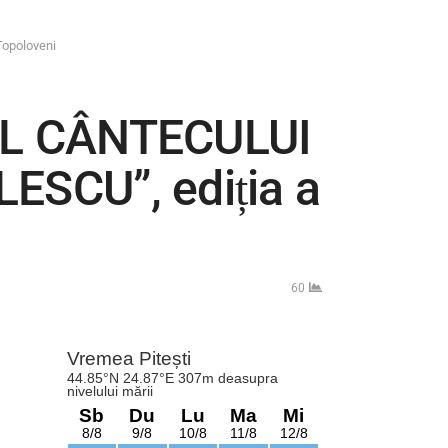
opoloveni
L CÂNTECULUI
CU”, ediția a
60