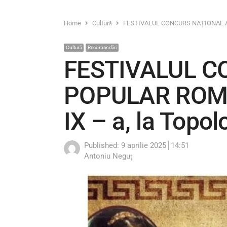
Home
Cultură
FESTIVALUL CONCURS NAȚIONAL AL 
Cultură
Recomandări
FESTIVALUL C
POPULAR ROMÂ
IX – a, la Topol
Published:
9 aprilie 2025
14:51
Author
Antoniu Neguț