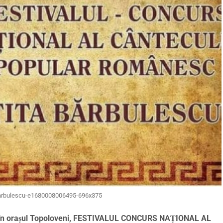
barbulescu-e1680008006495-696x375
 loc în orașul Topoloveni, FESTIVALUL CONCURS NAȚIONAL AL