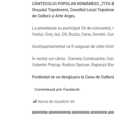
CÂNTECULUI POPULAR ROMÂNESC „TITA BĂRBUL
Orașului Topoloveni, Consiliul Local Topolove
de Cultură și Arte Argeș.
La preselecție au participat 54 de concurenți, r
Vaslui, Gorj, Iași, Olt, Buzău, Caraș Severin, S
Acompaniamentul va fi asigurat de către Orche
În recital vor cânta : Daniela Condurache, Const
Valentin Precup, Rodica Oprican, Rapsozii Bas
Festivalul se va desgășura la Casa de Cultură
Comentează prin Facebook:
Număr de vizualizări:
60
cantec
concurenti
concurs
festival
pr