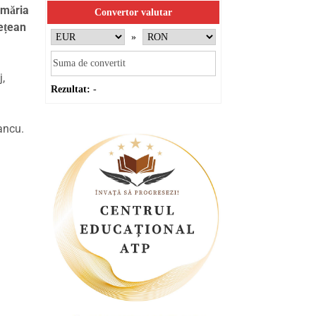
imăria
Convertor valutar
dețean
»
j,
Rezultat:
-
ancu.