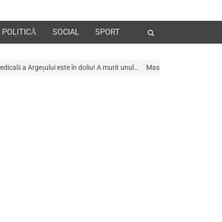
Open
POLITICĂ
SOCIAL
SPORT
search
panel
e în doliu! A murit unul…
Mascații au descins la Galeria de Artã din Pite