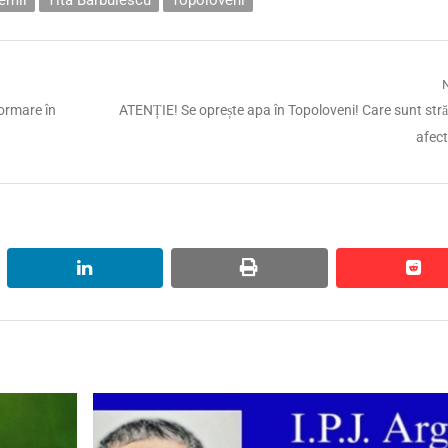
Next
formare în
ATENȚIE! Se oprește apa în Topoloveni! Care sunt stră
post:
afec
linkedin
print
red
red