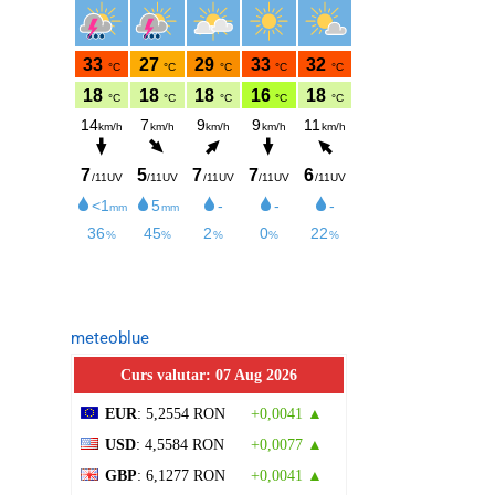
meteoblue
Curs valutar: 07 Aug 2026
EUR
: 5,2554 RON
+0,0041 ▲
USD
: 4,5584 RON
+0,0077 ▲
GBP
: 6,1277 RON
+0,0041 ▲