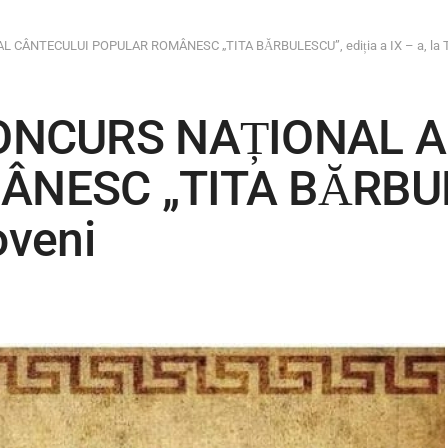
CÂNTECULUI POPULAR ROMÂNESC „TITA BĂRBULESCU”, ediția a IX – a, la T
ONCURS NAȚIONAL A
NESC „TITA BĂRBULES
oveni