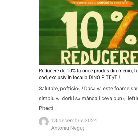
Reducere de 10% la orice produs din meniu, f
cod, exclusiv în locația DINO PITEȘTI!
Salutare, pofticioși! Dacă vă este foame sau
simplu vă doriți să mâncați ceva bun și ieft
Pitești…
13 decembrie 2024
Author
Antoniu Neguț