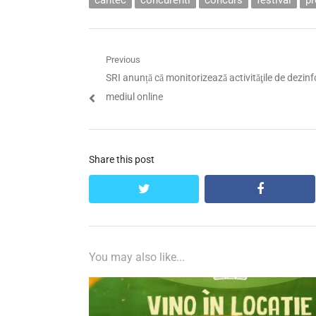
Navigare
Previous
Previous
SRI anunță că monitorizează activităţile de dezin
în
post:
mediul online
articole
Share this post
twitter
facebook
You may also like...