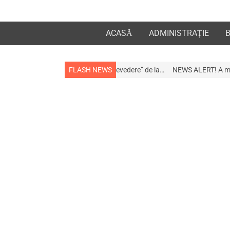
ACASĂ
ADMINISTRAȚIE
la apropiații „la revedere” de la…
FLASH NEWS
NEWS ALERT! A murit afaceristul Gogu 