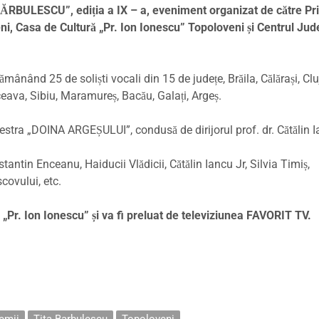
ESCU”, ediția a IX – a, eveniment organizat de către Pr
ni, Casa de Cultură „Pr. Ion Ionescu” Topoloveni și Centrul Ju
ămânând 25 de soliști vocali din 15 de județe, Brăila, Călărași, Clu
uceava, Sibiu, Maramureș, Bacău, Galați, Argeș.
stra „DOINA ARGEȘULUI”, condusă de dirijorul prof. dr. Cătălin I
antin Enceanu, Haiducii Vlădicii, Cătălin Iancu Jr, Silvia Timiș,
covului, etc.
 „Pr. Ion Ionescu” și va fi preluat de televiziunea FAVORIT TV.
emii
Tita Barbulescu
Topoloveni