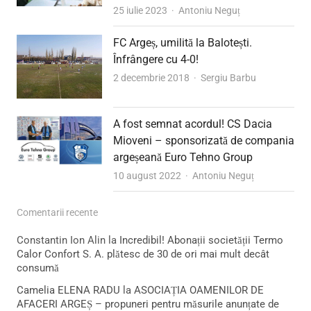
Author
25 iulie 2023
Antoniu Neguț
FC Argeș, umilită la Balotești.
Înfrângere cu 4-0!
Author
2 decembrie 2018
Sergiu Barbu
A fost semnat acordul! CS Dacia
Mioveni – sponsorizată de compania
argeșeană Euro Tehno Group
Author
10 august 2022
Antoniu Neguț
Comentarii recente
Constantin Ion Alin
la
Incredibil! Abonații societății Termo
Calor Confort S. A. plătesc de 30 de ori mai mult decât
consumă
Camelia ELENA RADU
la
ASOCIAȚIA OAMENILOR DE
AFACERI ARGEȘ – propuneri pentru măsurile anunțate de