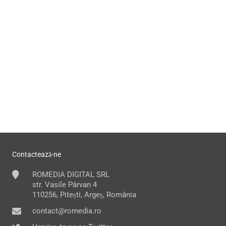
Contactează-ne
ROMEDIA DIGITAL SRL
str. Vasile Pârvan 4
110256, Pitești, Argeș, România
contact@romedia.ro