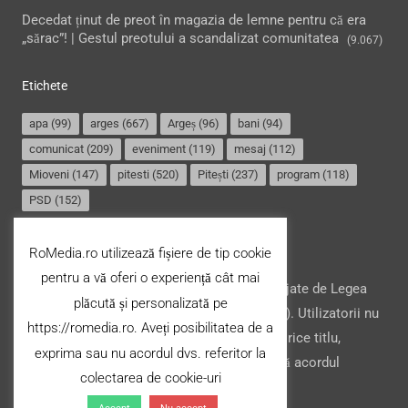
Decedat ținut de preot în magazia de lemne pentru că era
„sărac”! | Gestul preotului a scandalizat comunitatea
(9.067)
Etichete
apa
(99)
arges
(667)
Argeș
(96)
bani
(94)
comunicat
(209)
eveniment
(119)
mesaj
(112)
Mioveni
(147)
pitesti
(520)
Pitești
(237)
program
(118)
PSD
(152)
Termeni și condiții
RoMedia.ro utilizează fișiere de tip cookie
pentru a vă oferi o experiență cât mai
Website-ul şi conţinutul acestuia, sunt protejate de Legea
plăcută și personalizată pe
drepturilor de autor din România (nr. 8/1996). Utilizatorii nu
https://romedia.ro. Aveți posibilitatea de a
pot copia, stoca, modifica ori transfera cu orice titlu,
exprima sau nu acordul dvs. referitor la
conţinutul acestuia (parțial sau integral), fără acordul
colectarea de cookie-uri
deținătorului.