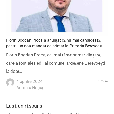
Florin Bogdan Proca a anunțat că nu mai candidează
pentru un nou mandat de primar la Primăria Berevoești
Florin Bogdan Proca, cel mai tânăr primar din țară,
care a fost ales edil al comunei argeșene Berevoești
la doar…
4 aprilie 2024
175
Author
Antoniu Neguț
Lasă un răspuns