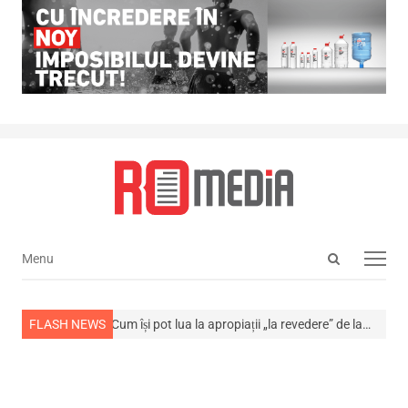
Open
Menu
Menu
search
panel
ns din viață
FLASH NEWS
Cum își pot lua la apropiații „la revedere” de la…
NEWS ALE