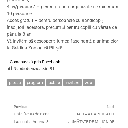
4 lei/persoană – pentru grupuri organizate de minimum
10 persoane;
Acces gratuit – pentru persoanele cu handicap și
însoțitorii acestora, precum și pentru copiii cu vârsta de
până la 3 ani.
Vă invităm să descoperiți lumea fascinantă a animalelor
la Grădina Zoologică Pitești!
Comentează prin Facebook:
Număr de vizualizări:
91
pitesti
program
public
vizitare
zoo
Navigare
Previous
Next
Previous
Next
Gafa făcută de Elena
DACIA A RAPORTAT O
în
post:
post:
Lasconi la Antena 3:
JUMĂTATE DE MILION DE