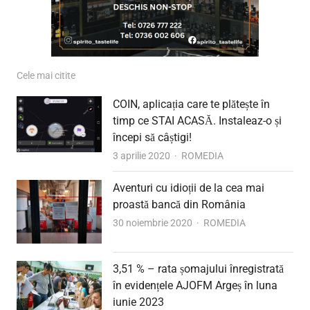
Cele mai citite
COIN, aplicația care te plătește în
timp ce STAI ACASĂ. Instaleaz-o și
începi să câștigi!
Author
3 aprilie 2020
ROMEDIA
Aventuri cu idioții de la cea mai
proastă bancă din România
Author
30 noiembrie 2020
ROMEDIA
3,51 % – rata șomajului înregistrată
în evidențele AJOFM Argeș în luna
iunie 2023