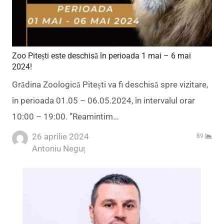
Zoo Pitești este deschisă în perioada 1 mai – 6 mai
2024!
Grădina Zoologică Pitești va fi deschisă spre vizitare,
în perioada 01.05 – 06.05.2024, în intervalul orar
10:00 – 19:00. ”Reamintim…
26 aprilie 2024
89
Author
Antoniu Neguț