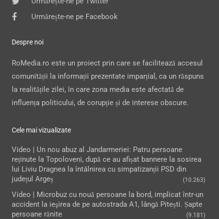
Urmărește-ne pe Twitter
Urmărește-ne pe Facebook
Despre noi
RoMedia.ro este un proiect prin care se facilitează accesul
comunității la informații prezentate imparțial, ca un răspuns
la realitățile zilei, în care zona media este afectată de
influența politicului, de corupție și de interese obscure.
Cele mai vizualizate
Video | Un nou abuz al Jandarmeriei: Patru persoane
reținute la Topoloveni, după ce au afișat bannere la sosirea
lui Liviu Dragnea la întâlnirea cu simpatizanții PSD din
județul Argeș
(10.263)
Video | Microbuz cu nouă persoane la bord, implicat într-un
accident la ieşirea de pe autostrada A1, lângă Pitești. Șapte
persoane rănite
(9.181)