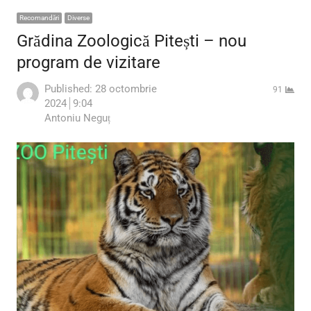
Recomandări
Diverse
Grădina Zoologică Pitești – nou
program de vizitare
Published:
28 octombrie
91
2024
9:04
Author
Antoniu Neguț