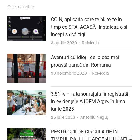
Cele mai citite
COIN, aplicația care te plătește în
timp ce STAI ACASĂ. Instaleaz-o și
începi să câștigi!
Author
3 aprilie 2020
RoMedia
Aventuri cu idioții de la cea mai
proastă bancă din România
Author
30 noiembrie 2020
RoMedia
3,51 % – rata șomajului înregistrată
în evidențele AJOFM Argeș în luna
iunie 2023
Author
25 iulie 2023
Antoniu Neguț
RESTRICȚII DE CIRCULAȚIE ÎN
TIMPUL RALIULUI ARGEȘULUI! AFLĂ