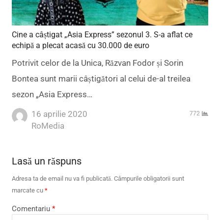
Cine a câștigat „Asia Express” sezonul 3. S-a aflat ce
echipă a plecat acasă cu 30.000 de euro
Potrivit celor de la Unica, Răzvan Fodor și Sorin
Bontea sunt marii câștigători al celui de-al treilea
sezon „Asia Express…
16 aprilie 2020
772
Author
RoMedia
Lasă un răspuns
Adresa ta de email nu va fi publicată.
Câmpurile obligatorii sunt
marcate cu
*
Comentariu
*