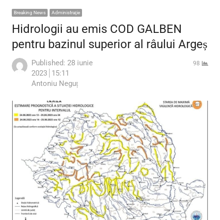
Breaking News
Administraţie
Hidrologii au emis COD GALBEN
pentru bazinul superior al râului Argeș
Published:
28 iunie
98
2023
15:11
Author
Antoniu Neguț