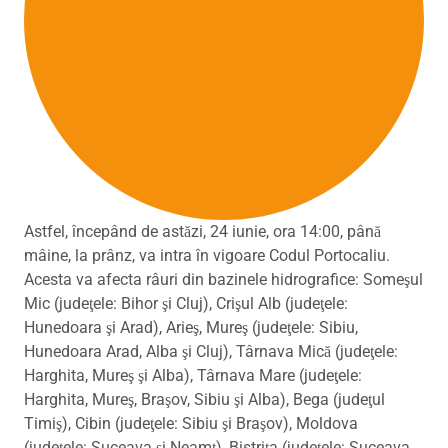
Astfel, începând de astăzi, 24 iunie, ora 14:00, până
mâine, la prânz, va intra în vigoare Codul Portocaliu.
Acesta va afecta râuri din bazinele hidrografice: Someşul
Mic (judeţele: Bihor şi Cluj), Crişul Alb (judeţele:
Hunedoara şi Arad), Arieş, Mureş (judeţele: Sibiu,
Hunedoara Arad, Alba şi Cluj), Târnava Mică (judeţele:
Harghita, Mureş şi Alba), Târnava Mare (judeţele:
Harghita, Mureş, Braşov, Sibiu şi Alba), Bega (judeţul
Timiş), Cibin (judeţele: Sibiu şi Braşov), Moldova
(judeţele: Suceava şi Neamţ), Bistriţa (judeţele: Suceava,