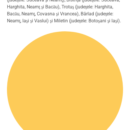
Harghita, Neamţ şi Bacău), Trotuş (judeţele: Harghita,
Bacău, Neamţ, Covasna şi Vrancea), Bârlad (judeţele:
Neamţ, Iaşi şi Vaslui) şi Miletin (judeţele: Botoşani şi Iaşi).