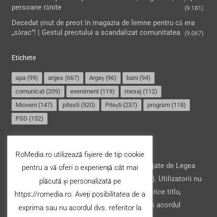
persoane rănite
(9.181)
Decedat ținut de preot în magazia de lemne pentru că era
„sărac”! | Gestul preotului a scandalizat comunitatea
(9.067)
Etichete
apa
(99)
arges
(667)
Argeș
(96)
bani
(94)
comunicat
(209)
eveniment
(119)
mesaj
(112)
Mioveni
(147)
pitesti
(520)
Pitești
(237)
program
(118)
PSD
(152)
Termeni și condiții
RoMedia.ro utilizează fișiere de tip cookie
Website-ul şi conţinutul acestuia, sunt protejate de Legea
pentru a vă oferi o experiență cât mai
drepturilor de autor din România (nr. 8/1996). Utilizatorii nu
plăcută și personalizată pe
pot copia, stoca, modifica ori transfera cu orice titlu,
https://romedia.ro. Aveți posibilitatea de a
conţinutul acestuia (parțial sau integral), fără acordul
exprima sau nu acordul dvs. referitor la