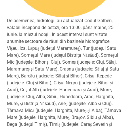
De asemenea, hidrologii au actualizat Codul Galben,
valabil începând de astăzi, ora 13:00, până mâine, 25
iunie, la miezul nopții. În acest interval sunt vizate
anumite sectoare de râuri din bazinele hidrografice:
Vişeu, Iza, Lăpuș (judeţul Maramureș), Tur (judeţul Satu
Mare), Someşul Mare (judeţul Bistriţa Năsăud), Someşul
Mic (judeţele: Bihor şi Cluj), Someș (judeţele: Cluj, Sălaj,
Maramureș şi Satu Mare), Crasna (judeţele: Sălaj şi Satu
Mare), Barcău (judeţele: Sălaj şi Bihor), Crişul Repede
(judeţele: Cluj şi Bihor), Crişul Negru (judeţele: Bihor și
Arad), Crişul Alb (judeţele: Hunedoara și Arad), Mureş
(judeţele: Cluj, Alba, Sibiu, Hunedoara, Arad, Harghita,
Mureş şi Bistriţa Năsăud), Arieş (judeţele: Alba și Cluj),
Târnava Mică (judeţele: Harghita, Mureş şi Alba), Târnava
Mare (judeţele: Harghita, Mureş, Braşov, Sibiu şi Alba),
Bega (judeţul Timiş), Timiş (judeţele: Caraş Severin şi