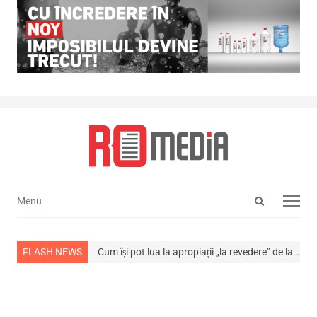
Open
Menu
Menu
search
panel
ns din viață
FLASH NEWS
Cum își pot lua la apropiații „la revedere” de la…
NEWS ALE