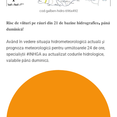
cod-galben-hidro-696x492
𝐑𝐢𝐬𝐜 𝐝𝐞 𝐯𝐢𝐢𝐭𝐮𝐫𝐢 𝐩𝐞 𝐫𝐚̂𝐮𝐫𝐢 𝐝𝐢𝐧 𝟐𝟏 𝐝𝐞 𝐛𝐚𝐳𝐢𝐧𝐞 𝐡𝐢𝐝𝐫𝐨𝐠𝐫𝐚𝐟𝐢𝐜𝐞❟ 𝐩𝐚̂𝐧𝐚̆
𝐝𝐮𝐦𝐢𝐧𝐢𝐜𝐚̆!
Având în vedere situaţia hidrometeorologică actuală şi
prognoza meteorologică pentru următoarele 24 de ore,
specialiștii #INHGA au actualizat codurile hidrologice,
valabile până duminică.