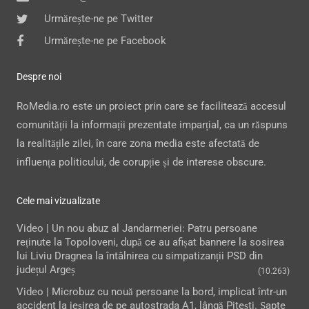
Urmărește-ne pe Twitter
Urmărește-ne pe Facebook
Despre noi
RoMedia.ro este un proiect prin care se facilitează accesul
comunității la informații prezentate imparțial, ca un răspuns
la realitățile zilei, în care zona media este afectată de
influența politicului, de corupție și de interese obscure.
Cele mai vizualizate
Video | Un nou abuz al Jandarmeriei: Patru persoane
reținute la Topoloveni, după ce au afișat bannere la sosirea
lui Liviu Dragnea la întâlnirea cu simpatizanții PSD din
județul Argeș
(10.263)
Video | Microbuz cu nouă persoane la bord, implicat într-un
accident la ieşirea de pe autostrada A1, lângă Pitești. Șapte