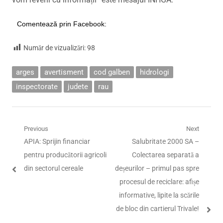
Comentează prin Facebook:
Număr de vizualizări:
98
arges
avertisment
cod galben
hidrologi
inspectorate
judete
rau
Navigare
Previous
Next
Previous
Next
APIA: Sprijin financiar
Salubritate 2000 SA –
în
post:
post:
pentru producătorii agricoli
Colectarea separată a
articole
din sectorul cereale
deșeurilor – primul pas spre
procesul de reciclare: afișe
informative, lipite la scările
de bloc din cartierul Trivale!