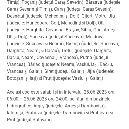
Timiş), Pogăniş (judeţul Caraş Severin), Bârzava (judeţele:
Caraş Severin şi Timiş), Caraş (judeţul Caraş Severin),
Desnăţui (judeţele: Mehedinţi şi Dolj), Gilort, Motru, Jiu
(judeţele: Hunedoara, Gorj, Mehedinţi şi Dolj), Olt
(judeţele: Harghita, Covasna, Braşov, Sibiu, Gorj, Argeş,
Olt şi Dolj), Suceava (judeţul Suceava), Moldova
(judeţele: Suceava şi Neamţ), Bistriţa (judeţele: Suceava,
Harghita, Neamţ şi Bacău), Trotuş (judeţele: Harghita,
Bacău, Neamţ, Covasna şi Vrancea), Putna (judeţul
Vrancea), Bârlad (judeţele: Neamţ, Vaslui, Iaşi, Bacău,
Vrancea şi Galaţi), Siret (judeţul Galaţi), Jijia (judeţele:
Botoşani şi Iaşi) și Prut (judeţele: Vaslui şi Galaţi).
Același cod este valabil și în intervalul 25.06.2023 ora
06:00 – 25.06.2023 ora 24:00, pe râuri din bazinele
hidrografice: Argeş (judeţele: Argeş şi Dâmboviţa),
Ialomiţa, Prahova (judeţele: Dâmboviţa şi Prahova) și
Prut (judeţul Botoşani).