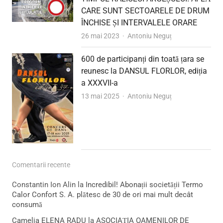
CARE SUNT SECTOARELE DE DRUM
ÎNCHISE ȘI INTERVALELE ORARE
Author
26 mai 2023
Antoniu Neguț
600 de participanți din toată țara se
reunesc la DANSUL FLORLOR, ediția
a XXXVII-a
Author
13 mai 2025
Antoniu Neguț
Comentarii recente
Constantin Ion Alin
la
Incredibil! Abonații societății Termo
Calor Confort S. A. plătesc de 30 de ori mai mult decât
consumă
Camelia ELENA RADU
la
ASOCIAȚIA OAMENILOR DE