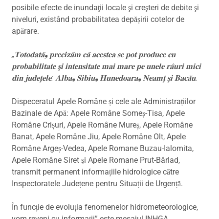
posibile efecte de inundaţii locale şi creşteri de debite şi
niveluri, existând probabilitatea depășirii cotelor de
apărare.
„𝐓𝐨𝐭𝐨𝐝𝐚𝐭𝐚̆❟ 𝐩𝐫𝐞𝐜𝐢𝐳𝐚̆𝐦 𝐜𝐚̆ 𝐚𝐜𝐞𝐬𝐭𝐞𝐚 𝐬𝐞 𝐩𝐨𝐭 𝐩𝐫𝐨𝐝𝐮𝐜𝐞 𝐜𝐮
𝐩𝐫𝐨𝐛𝐚𝐛𝐢𝐥𝐢𝐭𝐚𝐭𝐞 𝐬̧𝐢 𝐢𝐧𝐭𝐞𝐧𝐬𝐢𝐭𝐚𝐭𝐞 𝐦𝐚𝐢 𝐦𝐚𝐫𝐞 𝐩𝐞 𝐮𝐧𝐞𝐥𝐞 𝐫𝐚̂𝐮𝐫𝐢 𝐦𝐢𝐜𝐢
𝐝𝐢𝐧 𝐣𝐮𝐝𝐞𝐭̧𝐞𝐥𝐞: 𝐀𝐥𝐛𝐚❟ 𝐒𝐢𝐛𝐢𝐮❟ 𝐇𝐮𝐧𝐞𝐝𝐨𝐚𝐫𝐚❟ 𝐍𝐞𝐚𝐦𝐭̧ 𝐬̧𝐢 𝐁𝐚𝐜𝐚̆𝐮.
Dispeceratul Apele Române și cele ale Administrațiilor
Bazinale de Apă: Apele Române Someș-Tisa, Apele
Române Crișuri, Apele Române Mureș, Apele Române
Banat, Apele Române Jiu, Apele Române Olt, Apele
Române Argeș-Vedea, Apele Romane Buzau-Ialomita,
Apele Române Siret şi Apele Romane Prut-Bârlad,
transmit permanent informațiile hidrologice către
Inspectoratele Județene pentru Situații de Urgență.
În funcție de evoluția fenomenelor hidrometeorologice,
vom reveni cu informații” este mesajul INHGA.