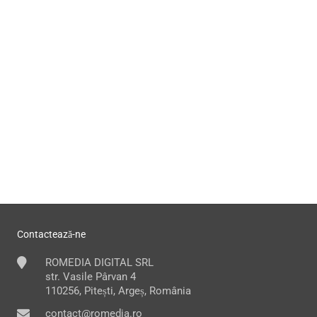
Contactează-ne
ROMEDIA DIGITAL SRL
str. Vasile Pârvan 4
110256, Pitești, Argeș, România
contact@romedia.ro