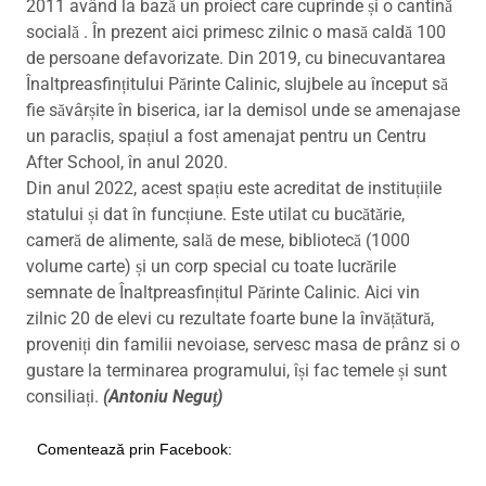
2011 având la bază un proiect care cuprinde și o cantină
socială . În prezent aici primesc zilnic o masă caldă 100
de persoane defavorizate. Din 2019, cu binecuvantarea
Înaltpreasfințitului Părinte Calinic, slujbele au început să
fie săvârșite în biserica, iar la demisol unde se amenajase
un paraclis, spațiul a fost amenajat pentru un Centru
After School, în anul 2020.
Din anul 2022, acest spațiu este acreditat de instituțiile
statului și dat în funcțiune. Este utilat cu bucătărie,
cameră de alimente, sală de mese, bibliotecă (1000
volume carte) și un corp special cu toate lucrările
semnate de Înaltpreasfințitul Părinte Calinic. Aici vin
zilnic 20 de elevi cu rezultate foarte bune la învățătură,
proveniți din familii nevoiase, servesc masa de prânz si o
gustare la terminarea programului, își fac temele și sunt
consiliați.
(Antoniu Neguț)
Comentează prin Facebook: