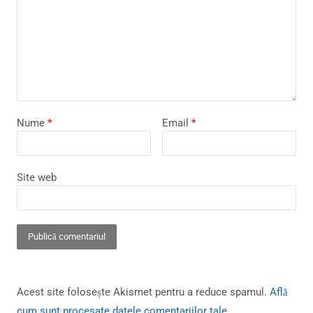
Nume
*
Email
*
Site web
Acest site folosește Akismet pentru a reduce spamul.
Află
cum sunt procesate datele comentariilor tale
.