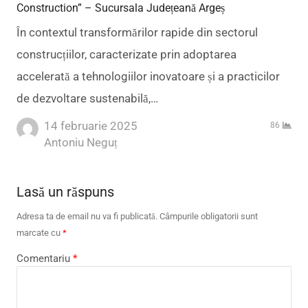
Construction” – Sucursala Județeană Argeș
În contextul transformărilor rapide din sectorul
construcțiilor, caracterizate prin adoptarea
accelerată a tehnologiilor inovatoare și a practicilor
de dezvoltare sustenabilă,…
14 februarie 2025
86
Author
Antoniu Neguț
Lasă un răspuns
Adresa ta de email nu va fi publicată.
Câmpurile obligatorii sunt
marcate cu
*
Comentariu
*