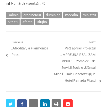
Număr de vizualizări:
43
Calinic
credinciosi
duminica
medalia
ministru
pitesti
sfanta
slujba
Navigare
Previous
Next
Previous
Next
„Afrodita”, la Filarmonica
Pe 2 aprilie! Proiectul
în
post:
post:
Pitești
„ÎMPREUNĂ REALIZĂM
articole
VISUL” – Complexul de
Servicii Sociale „Sfântul
Mihail”. Gala Generozității, la
Hotel Ramada Pitești
twitter
facebook
whatsapp
linkedin
print
reddit
reddit