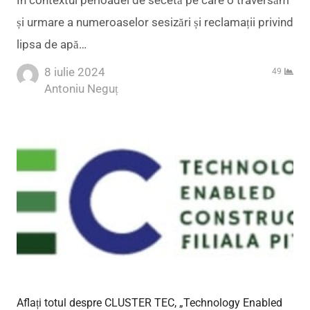
În contextul perioadei de secetă pe care o traversăm
și urmare a numeroaselor sesizări și reclamații privind
lipsa de apă…
8 iulie 2024
49
Author
Antoniu Neguț
Aflați totul despre CLUSTER TEC, „Technology Enabled