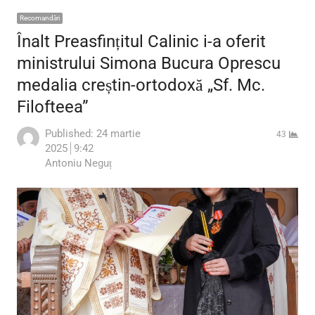
Recomandări
Înalt Preasfințitul Calinic i-a oferit
ministrului Simona Bucura Oprescu
medalia creștin-ortodoxă „Sf. Mc.
Filofteea”
Published:
24 martie
43
2025
9:42
Author
Antoniu Neguț