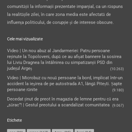
comunității la informații prezentate imparțial, ca un răspuns
la realitățile zilei, în care zona media este afectată de
influența politicului, de corupție și de interese obscure.
Cele mai vizualizate
Video | Un nou abuz al Jandarmeriei: Patru persoane
reținute la Topoloveni, după ce au afișat bannere la sosirea
lui Liviu Dragnea la întâlnirea cu simpatizanții PSD din
județul Argeș
(10.263)
Video | Microbuz cu nouă persoane la bord, implicat într-un
accident la ieşirea de pe autostrada A1, lângă Pitești. Șapte
persoane rănite
(9.180)
Decedat ținut de preot în magazia de lemne pentru că era
„sărac”! | Gestul preotului a scandalizat comunitatea
(9.067)
Etichete