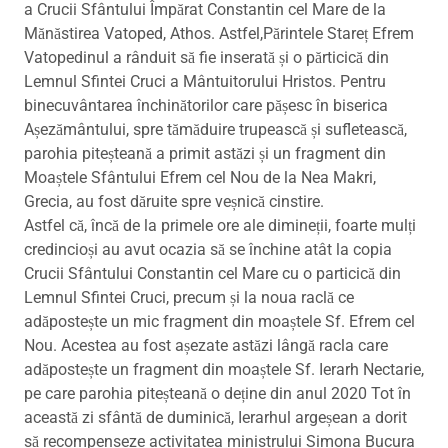
a Crucii Sfântului Împărat Constantin cel Mare de la
Mănăstirea Vatoped, Athos. Astfel,Părintele Stareț Efrem
Vatopedinul a rânduit să fie inserată și o părticică din
Lemnul Sfintei Cruci a Mântuitorului Hristos. Pentru
binecuvântarea închinătorilor care pășesc în biserica
Așezământului, spre tămăduire trupească și sufletească,
parohia piteșteană a primit astăzi și un fragment din
Moaștele Sfântului Efrem cel Nou de la Nea Makri,
Grecia, au fost dăruite spre veșnică cinstire.
Astfel că, încă de la primele ore ale dimineții, foarte mulți
credincioși au avut ocazia să se închine atât la copia
Crucii Sfântului Constantin cel Mare cu o particică din
Lemnul Sfintei Cruci, precum și la noua raclă ce
adăpostește un mic fragment din moaștele Sf. Efrem cel
Nou. Acestea au fost așezate astăzi lângă racla care
adăpostește un fragment din moaștele Sf. Ierarh Nectarie,
pe care parohia piteșteană o deține din anul 2020 Tot în
această zi sfântă de duminică, Ierarhul argeșean a dorit
să recompenseze activitatea ministrului Simona Bucura