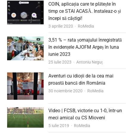
COIN, aplicația care te plătește în
timp ce STAI ACASĂ. Instaleaz-o și
începi să câștigi!
Author
3 aprilie 2020
RoMedia
3,51 % – rata șomajului înregistrată
în evidențele AJOFM Argeș în luna
iunie 2023
Author
25 iulie 2023
Antoniu Neguț
Aventuri cu idioții de la cea mai
proastă bancă din România
Author
30 noiembrie 2020
RoMedia
Video | FCSB, victorie cu 1-0, într-un
meci amical cu CS Mioveni
Author
5 iulie 2019
RoMedia