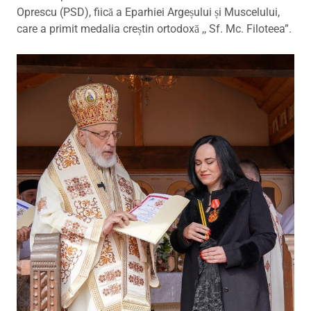
Oprescu (PSD), fiică a Eparhiei Argeșului și Muscelului,
care a primit medalia creștin ortodoxă ,, Sf. Mc. Filoteea”.