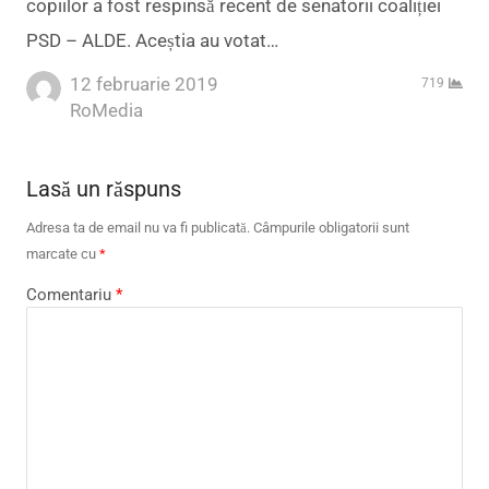
copiilor a fost respinsă recent de senatorii coaliției
PSD – ALDE. Aceștia au votat…
12 februarie 2019
719
Author
RoMedia
Lasă un răspuns
Adresa ta de email nu va fi publicată.
Câmpurile obligatorii sunt
marcate cu
*
Comentariu
*