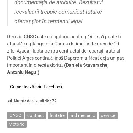
documentația de atribuire. Rezultatul
reevaluării trebuie comunicat tuturor
ofertanților în termenul legal.
Decizia CNSC este obligatorie pentru părți, însă poate fi
atacată cu plângere la Curtea de Apel, în termen de 10
zile. Așadar, lupta pentru contractul de reparații auto al
Poliției Argeș continuă, însă Daperom a făcut deja un pas
important în direcția dorită.
(Daniela Stavarache,
Antoniu Neguț)
Comentează prin Facebook:
Număr de vizualizări:
72
CNSC
contract
licitatie
md mecanic
service
victorie