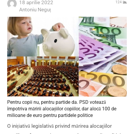
18 aprilie 2022
124
Author
Antoniu Neguț
Pentru copii nu, pentru partide da. PSD votează
împotriva măririi alocațiilor copiilor, dar alocă 100 de
milioane de euro pentru partidele politice
O inițiativă legislativă privind mărirea alocaţiilor