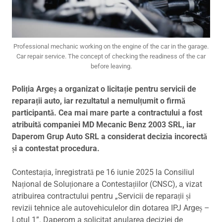
Professional mechanic working on the engine of the car in the garage.
Car repair service. The concept of checking the readiness of the car
before leaving.
Poliția Argeș a organizat o licitație pentru servicii de
reparații auto, iar rezultatul a nemulțumit o firmă
participantă. Cea mai mare parte a contractului a fost
atribuită companiei MD Mecanic Benz 2003 SRL, iar
Daperom Grup Auto SRL a considerat decizia incorectă
și a contestat procedura.
Contestația, înregistrată pe 16 iunie 2025 la Consiliul
Național de Soluționare a Contestațiilor (CNSC), a vizat
atribuirea contractului pentru „Servicii de reparații și
revizii tehnice ale autovehiculelor din dotarea IPJ Argeș –
Lotul 1”. Daperom a solicitat anularea deciziei de