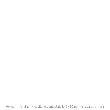
Home
Analiză
Licitație contestată la CNSC pentru reparația mașinilor 