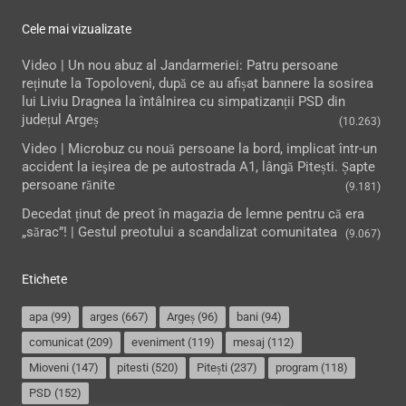
Cele mai vizualizate
Video | Un nou abuz al Jandarmeriei: Patru persoane
reținute la Topoloveni, după ce au afișat bannere la sosirea
lui Liviu Dragnea la întâlnirea cu simpatizanții PSD din
județul Argeș
(10.263)
Video | Microbuz cu nouă persoane la bord, implicat într-un
accident la ieşirea de pe autostrada A1, lângă Pitești. Șapte
persoane rănite
(9.181)
Decedat ținut de preot în magazia de lemne pentru că era
„sărac”! | Gestul preotului a scandalizat comunitatea
(9.067)
Etichete
apa
(99)
arges
(667)
Argeș
(96)
bani
(94)
comunicat
(209)
eveniment
(119)
mesaj
(112)
Mioveni
(147)
pitesti
(520)
Pitești
(237)
program
(118)
PSD
(152)