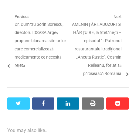
Navigare
Previous
Next
Previous
Next
Dr. Dumitru Sorin Sorescu,
AMENINȚĂRI, ABUZURI ȘI
în
post:
post:
directorul DSVSA Argeș
HĂRȚUIRE, la Ștefănești –
articole
propune blocarea site-urilor
episodul 1: Patronul
care comercializează
restaurantului tradițional
medicamente ce necesită
„Ancuța Rustic”, Cosmin
rețetă
Reileanu, forțat să
părăsească România
twitter
facebook
linkedin
print
reddit
reddit
You may also like...