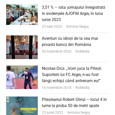
3,51 % – rata șomajului înregistrată
în evidențele AJOFM Argeș în luna
iunie 2023
Author
25 iulie 2023
Antoniu Neguț
Aventuri cu idioții de la cea mai
proastă bancă din România
Author
30 noiembrie 2020
RoMedia
Nicolae Dică: „Vom juca la Pitești.
Suporterii lui FC Argeș n-au fost
lângă echipă când antrenam eu!”
Author
16 noiembrie 2018
RoMedia
Piteșteanul Robert Glință – locul 4 în
lume la proba 50 de metri spate
Author
25 iunie 2022
Antoniu Neguț