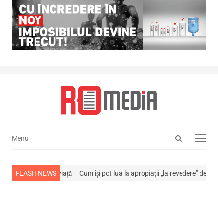
Open
Menu
Menu
search
panel
-a stins din viață
FLASH NEWS
Cum își pot lua la apropiații „la revedere” de la…
NEW