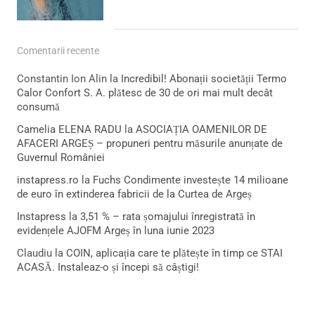
Comentarii recente
Constantin Ion Alin
la
Incredibil! Abonații societății Termo
Calor Confort S. A. plătesc de 30 de ori mai mult decât
consumă
Camelia ELENA RADU
la
ASOCIAȚIA OAMENILOR DE
AFACERI ARGEȘ – propuneri pentru măsurile anunțate de
Guvernul României
instapress.ro
la
Fuchs Condimente investește 14 milioane
de euro în extinderea fabricii de la Curtea de Argeș
Instapress
la
3,51 % – rata șomajului înregistrată în
evidențele AJOFM Argeș în luna iunie 2023
Claudiu
la
COIN, aplicația care te plătește în timp ce STAI
ACASĂ. Instaleaz-o și începi să câștigi!