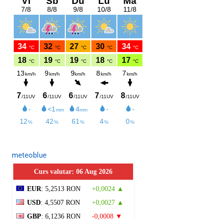
meteoblue
Curs valutar: 06 Aug 2026
EUR
: 5,2513 RON
+0,0024 ▲
USD
: 4,5507 RON
+0,0027 ▲
GBP
: 6,1236 RON
-0,0008 ▼