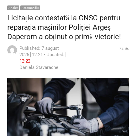
Analiză
Recomandări
Licitație contestată la CNSC pentru
reparația mașinilor Poliției Argeș –
Daperom a obținut o primă victorie!
Published:
7 august
72
2025
12:21
Updated:
12:22
Author
Daniela Stavarache