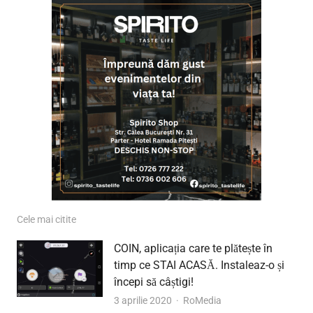
Cele mai citite
COIN, aplicația care te plătește în
timp ce STAI ACASĂ. Instaleaz-o și
începi să câștigi!
Author
3 aprilie 2020
RoMedia