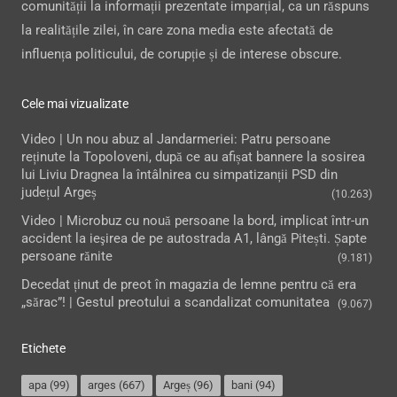
comunității la informații prezentate imparțial, ca un răspuns
la realitățile zilei, în care zona media este afectată de
influența politicului, de corupție și de interese obscure.
Cele mai vizualizate
Video | Un nou abuz al Jandarmeriei: Patru persoane
reținute la Topoloveni, după ce au afișat bannere la sosirea
lui Liviu Dragnea la întâlnirea cu simpatizanții PSD din
județul Argeș
(10.263)
Video | Microbuz cu nouă persoane la bord, implicat într-un
accident la ieşirea de pe autostrada A1, lângă Pitești. Șapte
persoane rănite
(9.181)
Decedat ținut de preot în magazia de lemne pentru că era
„sărac”! | Gestul preotului a scandalizat comunitatea
(9.067)
Etichete
apa
(99)
arges
(667)
Argeș
(96)
bani
(94)