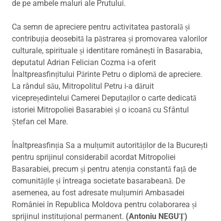
de pe ambele maluri ale Prutului.
Ca semn de apreciere pentru activitatea pastorală și
contribuția deosebită la păstrarea și promovarea valorilor
culturale, spirituale și identitare românești în Basarabia,
deputatul Adrian Felician Cozma i-a oferit
Înaltpreasfințitului Părinte Petru o diplomă de apreciere.
La rândul său, Mitropolitul Petru i-a dăruit
vicepreședintelui Camerei Deputaților o carte dedicată
istoriei Mitropoliei Basarabiei și o icoană cu Sfântul
Ștefan cel Mare.
Înaltpreasfinția Sa a mulțumit autorităților de la București
pentru sprijinul considerabil acordat Mitropoliei
Basarabiei, precum și pentru atenția constantă față de
comunitățile și întreaga societate basarabeană. De
asemenea, au fost adresate mulțumiri Ambasadei
României în Republica Moldova pentru colaborarea și
sprijinul instituțional permanent.
(Antoniu NEGUȚ)