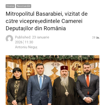
Diverse
Recomandări
Mitropolitul Basarabiei, vizitat de
către vicepreședintele Camerei
Deputaților din România
Published:
23 ianuarie
28
2026
11:30
Author
Antoniu Neguț