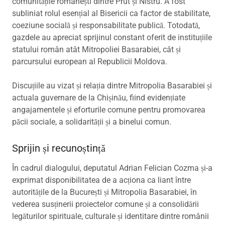
comunitățile românești dintre Prut și Nistru. A fost
subliniat rolul esențial al Bisericii ca factor de stabilitate,
coeziune socială și responsabilitate publică. Totodată,
gazdele au apreciat sprijinul constant oferit de instituțiile
statului român atât Mitropoliei Basarabiei, cât și
parcursului european al Republicii Moldova.
Discuțiile au vizat și relația dintre Mitropolia Basarabiei și
actuala guvernare de la Chișinău, fiind evidențiate
angajamentele și eforturile comune pentru promovarea
păcii sociale, a solidarității și a binelui comun.
Sprijin și recunoștință
În cadrul dialogului, deputatul Adrian Felician Cozma și-a
exprimat disponibilitatea de a acționa ca liant între
autoritățile de la București și Mitropolia Basarabiei, în
vederea susținerii proiectelor comune și a consolidării
legăturilor spirituale, culturale și identitare dintre românii