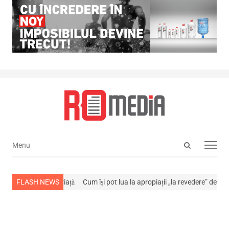
Open
Menu
Menu
search
panel
a stins din viață
FLASH NEWS
Cum își pot lua la apropiații „la revedere” de la…
NEWS