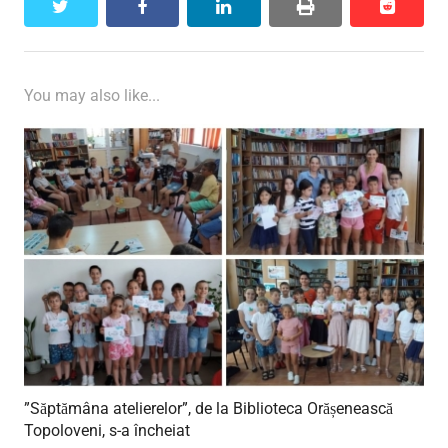
twitter
facebook
linkedin
print
reddit
reddit
You may also like...
”Săptămâna atelierelor”, de la Biblioteca Orășenească
Topoloveni, s-a încheiat