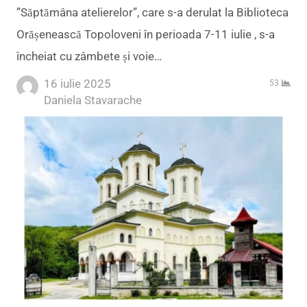
”Săptămâna atelierelor”, care s-a derulat la Biblioteca
Orășenească Topoloveni în perioada 7-11 iulie , s-a
încheiat cu zâmbete și voie…
16 iulie 2025
53
Author
Daniela Stavarache