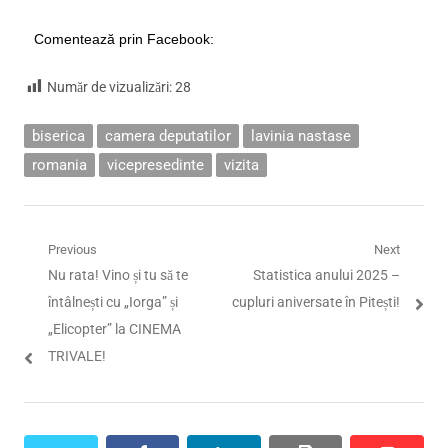
Comentează prin Facebook:
Număr de vizualizări:
28
biserica
camera deputatilor
lavinia nastase
romania
vicepresedinte
vizita
Navigare
Previous
Next
Previous
Next
Nu rata! Vino și tu să te
Statistica anului 2025 –
în
post:
post:
întâlnești cu „Iorga” și
cupluri aniversate în Pitești!
articole
„Elicopter” la CINEMA
TRIVALE!