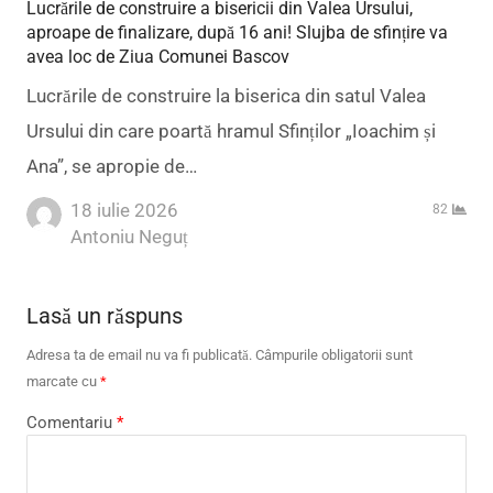
Lucrările de construire a bisericii din Valea Ursului,
aproape de finalizare, după 16 ani! Slujba de sfințire va
avea loc de Ziua Comunei Bascov
Lucrările de construire la biserica din satul Valea
Ursului din care poartă hramul Sfinților „Ioachim și
Ana”, se apropie de…
18 iulie 2026
82
Author
Antoniu Neguț
Lasă un răspuns
Adresa ta de email nu va fi publicată.
Câmpurile obligatorii sunt
marcate cu
*
Comentariu
*