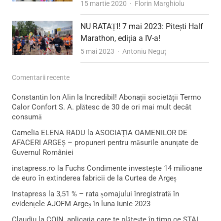
Author
15 martie 2020
Florin Marghiolu
NU RATAȚI! 7 mai 2023: Pitești Half
Marathon, ediția a IV-a!
Author
5 mai 2023
Antoniu Neguț
Comentarii recente
Constantin Ion Alin
la
Incredibil! Abonații societății Termo
Calor Confort S. A. plătesc de 30 de ori mai mult decât
consumă
Camelia ELENA RADU
la
ASOCIAȚIA OAMENILOR DE
AFACERI ARGEȘ – propuneri pentru măsurile anunțate de
Guvernul României
instapress.ro
la
Fuchs Condimente investește 14 milioane
de euro în extinderea fabricii de la Curtea de Argeș
Instapress
la
3,51 % – rata șomajului înregistrată în
evidențele AJOFM Argeș în luna iunie 2023
Claudiu
la
COIN, aplicația care te plătește în timp ce STAI