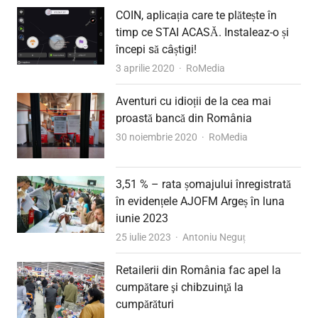
COIN, aplicația care te plătește în
timp ce STAI ACASĂ. Instaleaz-o și
începi să câștigi!
Author
3 aprilie 2020
RoMedia
Aventuri cu idioții de la cea mai
proastă bancă din România
Author
30 noiembrie 2020
RoMedia
3,51 % – rata șomajului înregistrată
în evidențele AJOFM Argeș în luna
iunie 2023
Author
25 iulie 2023
Antoniu Neguț
Retailerii din România fac apel la
cumpătare şi chibzuinţă la
cumpărături