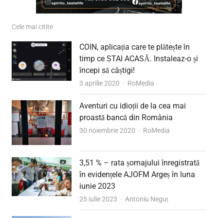
Cele mai citite
COIN, aplicația care te plătește în
timp ce STAI ACASĂ. Instaleaz-o și
începi să câștigi!
Author
3 aprilie 2020
RoMedia
Aventuri cu idioții de la cea mai
proastă bancă din România
Author
30 noiembrie 2020
RoMedia
3,51 % – rata șomajului înregistrată
în evidențele AJOFM Argeș în luna
iunie 2023
Author
25 iulie 2023
Antoniu Neguț