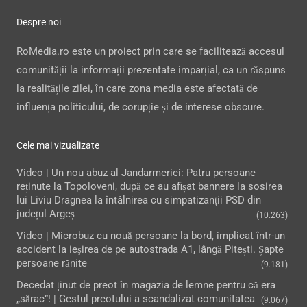
Despre noi
RoMedia.ro este un proiect prin care se facilitează accesul
comunității la informații prezentate imparțial, ca un răspuns
la realitățile zilei, în care zona media este afectată de
influența politicului, de corupție și de interese obscure.
Cele mai vizualizate
Video | Un nou abuz al Jandarmeriei: Patru persoane
reținute la Topoloveni, după ce au afișat bannere la sosirea
lui Liviu Dragnea la întâlnirea cu simpatizanții PSD din
județul Argeș
(10.263)
Video | Microbuz cu nouă persoane la bord, implicat într-un
accident la ieşirea de pe autostrada A1, lângă Pitești. Șapte
persoane rănite
(9.181)
Decedat ținut de preot în magazia de lemne pentru că era
„sărac”! | Gestul preotului a scandalizat comunitatea
(9.067)