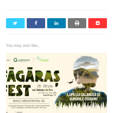
twitter
facebook
linkedin
print
reddit
reddit
You may also like...