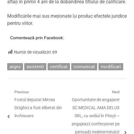
aflați în primii 4 ani de la dobândirea titlului de calificare.
Modificările mai sus meționate își produc efectele juridice
pentru viitor.
Comentează prin Facebook:
Număr de vizualizări:
69
arges
asistenti
certificat
comunicat
modificari
Navigare
Previous
Next
Previous
Next
Fostul deputat Mircea
Oportunitate de angajare!
în
post:
post:
Drăghici a fost eliberat din
SC MEDICAL AMA DELUX
articole
închisoare
SRL, cu sediul în Pitești –
angajează confecționer pe
perioadă nedeterminată!