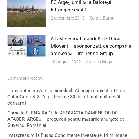
FC Argeș, umilită la Balotești.
Înfrângere cu 4-0!
Author
2 decembrie 2018
Sergiu Barbu
A fost semnat acordul! CS Dacia
Mioveni – sponsorizată de compania
argeșeană Euro Tehno Group
Author
10 august 2022
Antoniu Neguț
Comentarii recente
Constantin Ion Alin
la
Incredibil! Abonații societății Termo
Calor Confort S. A. plătesc de 30 de ori mai mult decât
consumă
Camelia ELENA RADU
la
ASOCIAȚIA OAMENILOR DE
AFACERI ARGEȘ – propuneri pentru măsurile anunțate de
Guvernul României
instapress.ro
la
Fuchs Condimente investește 14 milioane