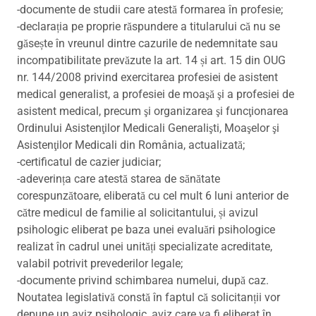
-documente de studii care atestă formarea în profesie;
-declarația pe proprie răspundere a titularului că nu se
găsește în vreunul dintre cazurile de nedemnitate sau
incompatibilitate prevăzute la art. 14 și art. 15 din OUG
nr. 144/2008 privind exercitarea profesiei de asistent
medical generalist, a profesiei de moaşă şi a profesiei de
asistent medical, precum şi organizarea şi funcţionarea
Ordinului Asistenţilor Medicali Generalişti, Moaşelor şi
Asistenţilor Medicali din România, actualizată;
-certificatul de cazier judiciar;
-adeverința care atestă starea de sănătate
corespunzătoare, eliberată cu cel mult 6 luni anterior de
către medicul de familie al solicitantului, și avizul
psihologic eliberat pe baza unei evaluări psihologice
realizat în cadrul unei unități specializate acreditate,
valabil potrivit prevederilor legale;
-documente privind schimbarea numelui, după caz.
Noutatea legislativă constă în faptul că solicitanții vor
depune un aviz psihologic, aviz care va fi eliberat în