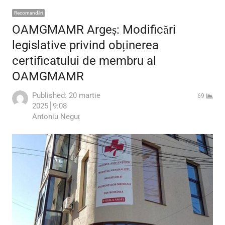
Recomandări
OAMGMAMR Argeș: Modificări
legislative privind obținerea
certificatului de membru al
OAMGMAMR
Published:
20 martie
69
2025
9:08
Author
Antoniu Neguț