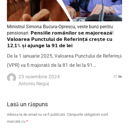
Ministrul Simona Bucura-Oprescu, veste bună pentru
pensionari: 𝗣𝗲𝗻𝘀𝗶𝗶𝗹𝗲 𝗿𝗼𝗺𝗮̂𝗻𝗶𝗹𝗼𝗿 𝘀𝗲 𝗺𝗮𝗷𝗼𝗿𝗲𝗮𝘇𝗮̆!
𝗩𝗮𝗹𝗼𝗮𝗿𝗲𝗮 𝗣𝘂𝗻𝗰𝘁𝘂𝗹𝘂𝗶 𝗱𝗲 𝗥𝗲𝗳𝗲𝗿𝗶𝗻𝘁̦𝗮̆ 𝗰𝗿𝗲𝘀̦𝘁𝗲 𝗰𝘂
𝟭𝟮,𝟭% 𝘀̦𝗶 𝗮𝗷𝘂𝗻𝗴𝗲 𝗹𝗮 𝟵𝟭 𝗱𝗲 𝗹𝗲𝗶
De la 1 ianuarie 2025, Valoarea Punctului de Referință
(VPR) va fi majorată de la 81 de lei la 91…
23 noiembrie 2024
32
Author
Antoniu Neguț
Lasă un răspuns
Adresa ta de email nu va fi publicată.
Câmpurile obligatorii sunt
marcate cu
*