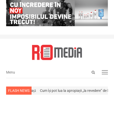
Open
Menu
Menu
search
panel
 stins din viață
FLASH NEWS
Cum își pot lua la apropiații „la revedere” de la…
NEWS