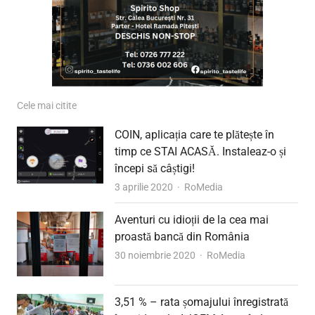
Cele mai citite
COIN, aplicația care te plătește în
timp ce STAI ACASĂ. Instaleaz-o și
începi să câștigi!
Author
3 aprilie 2020
RoMedia
Aventuri cu idioții de la cea mai
proastă bancă din România
Author
30 noiembrie 2020
RoMedia
3,51 % – rata șomajului înregistrată