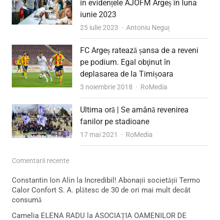
în evidențele AJOFM Argeș în luna
iunie 2023
Author
25 iulie 2023
Antoniu Neguț
FC Argeș ratează șansa de a reveni
pe podium. Egal obţinut în
deplasarea de la Timișoara
Author
3 noiembrie 2018
RoMedia
Ultima oră | Se amână revenirea
fanilor pe stadioane
Author
17 mai 2021
RoMedia
Comentarii recente
Constantin Ion Alin
la
Incredibil! Abonații societății Termo
Calor Confort S. A. plătesc de 30 de ori mai mult decât
consumă
Camelia ELENA RADU
la
ASOCIAȚIA OAMENILOR DE