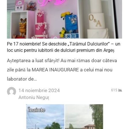
Pe 17 noiembrie! Se deschide „Tărâmul Dulciurilor” – un
loc unic pentru iubitorii de dulciuri premium din Argeș
Așteptarea a luat sfârșit! Au mai rămas doar câteva
zile până la MAREA INAUGURARE a celui mai nou
laborator de…
14 noiembrie 2024
615
Author
Antoniu Neguț