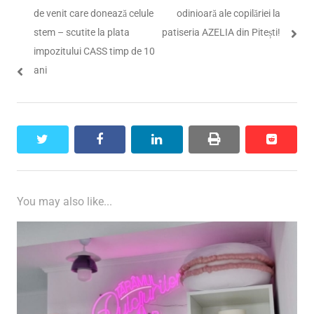
în
post:
post:
de venit care donează celule
odinioară ale copilăriei la
articole
stem – scutite la plata
patiseria AZELIA din Pitești!
impozitului CASS timp de 10
ani
twitter
facebook
linkedin
print
reddit
reddit
You may also like...