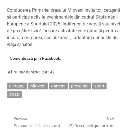
Conducerea Primăriei orașului Mioveni invită toți cetățenii
să participe activ la evenimentele din cadrul Săptămânii
Europene a Sportului 2025. Indiferent de vârstă sau nivel
de pregătire fizică, fiecare activitate este gândită pentru a
încuraja mișcarea, socializarea și adoptarea unui stil de
viață sănătos.
Comentează prin Facebook:
Număr de vizualizări:
42
alergare
Mioveni
oameni
preventie
sport
strazi
Navigare
Previous
Next
Previous
Next
Persoanele fără nicio sursă
(P) Descoperă gusturile de