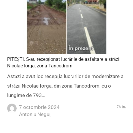
PITEȘTI. S-au recepționat lucrările de asfaltare a străzii
Nicolae Iorga, zona Tancodrom
Astăzi a avut loc recepția lucrărilor de modernizare a
străzii Nicolae Iorga, din zona Tancodrom, cu o
lungime de 793…
7 octombrie 2024
76
Author
Antoniu Neguț