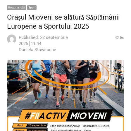
Recomandări
Sport
Orașul Mioveni se alătură Săptămânii
Europene a Sportului 2025
Published:
22 septembrie
42
2025
11:44
Author
Daniela Stavarache