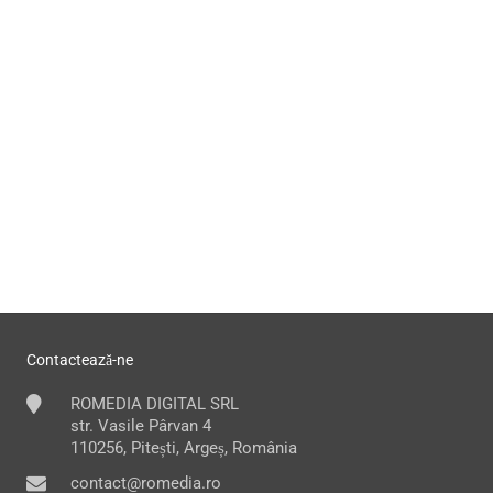
Contactează-ne
ROMEDIA DIGITAL SRL
str. Vasile Pârvan 4
110256, Pitești, Argeș, România
contact@romedia.ro