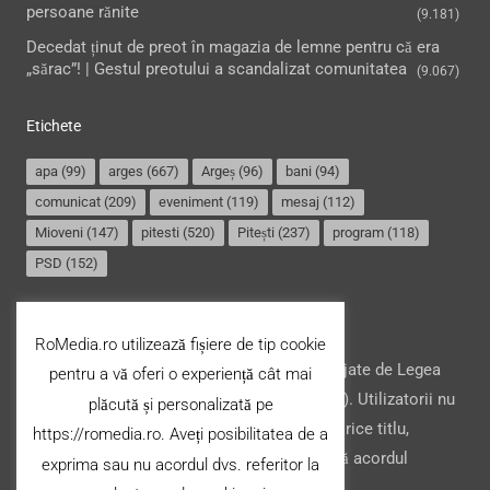
persoane rănite
(9.181)
Decedat ținut de preot în magazia de lemne pentru că era
„sărac”! | Gestul preotului a scandalizat comunitatea
(9.067)
Etichete
apa
(99)
arges
(667)
Argeș
(96)
bani
(94)
comunicat
(209)
eveniment
(119)
mesaj
(112)
Mioveni
(147)
pitesti
(520)
Pitești
(237)
program
(118)
PSD
(152)
Termeni și condiții
RoMedia.ro utilizează fișiere de tip cookie
Website-ul şi conţinutul acestuia, sunt protejate de Legea
pentru a vă oferi o experiență cât mai
drepturilor de autor din România (nr. 8/1996). Utilizatorii nu
plăcută și personalizată pe
pot copia, stoca, modifica ori transfera cu orice titlu,
https://romedia.ro. Aveți posibilitatea de a
conţinutul acestuia (parțial sau integral), fără acordul
exprima sau nu acordul dvs. referitor la
deținătorului.