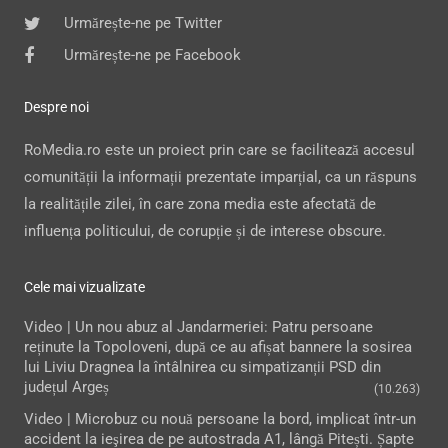
Urmărește-ne pe Twitter
Urmărește-ne pe Facebook
Despre noi
RoMedia.ro este un proiect prin care se facilitează accesul
comunității la informații prezentate imparțial, ca un răspuns
la realitățile zilei, în care zona media este afectată de
influența politicului, de corupție și de interese obscure.
Cele mai vizualizate
Video | Un nou abuz al Jandarmeriei: Patru persoane
reținute la Topoloveni, după ce au afișat bannere la sosirea
lui Liviu Dragnea la întâlnirea cu simpatizanții PSD din
județul Argeș
(10.263)
Video | Microbuz cu nouă persoane la bord, implicat într-un
accident la ieşirea de pe autostrada A1, lângă Pitești. Șapte