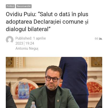
Politică
Recomandări
Ovidiu Puiu: “Salut o dată în plus
adoptarea Declarației comune și
dialogul bilateral”
Published:
1 aprilie
66
2023
19:24
Author
Antoniu Neguț