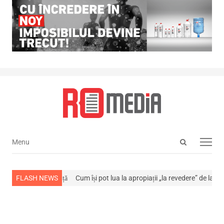
Open
Menu
Menu
search
panel
stins din viață
FLASH NEWS
Cum își pot lua la apropiații „la revedere” de la…
NEWS A