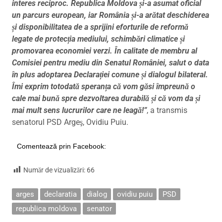
interes reciproc. Republica Moldova și-a asumat oficial
un parcurs european, iar România și-a arătat deschiderea
și disponibilitatea de a sprijini eforturile de reformă
legate de protecția mediului, schimbări climatice și
promovarea economiei verzi.
În calitate de membru al
Comisiei pentru mediu din Senatul României, salut o data
în plus adoptarea Declarației comune și dialogul bilateral.
Îmi exprim totodată speranța că vom găsi împreună o
cale mai bună spre dezvoltarea durabilă și că vom da și
mai mult sens lucrurilor care ne leagă!”
, a transmis
senatorul PSD Argeş, Ovidiu Puiu.
Comentează prin Facebook:
Număr de vizualizări:
66
arges
declaratia
dialog
ovidiu puiu
PSD
republica moldova
senator