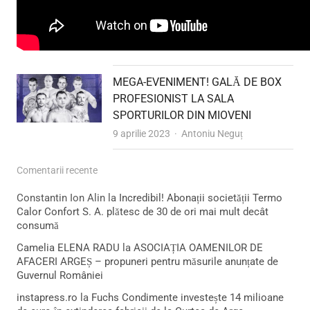
MEGA-EVENIMENT! GALĂ DE BOX
PROFESIONIST LA SALA
SPORTURILOR DIN MIOVENI
Author
9 aprilie 2023
Antoniu Neguț
Comentarii recente
Constantin Ion Alin
la
Incredibil! Abonații societății Termo
Calor Confort S. A. plătesc de 30 de ori mai mult decât
consumă
Camelia ELENA RADU
la
ASOCIAȚIA OAMENILOR DE
AFACERI ARGEȘ – propuneri pentru măsurile anunțate de
Guvernul României
instapress.ro
la
Fuchs Condimente investește 14 milioane