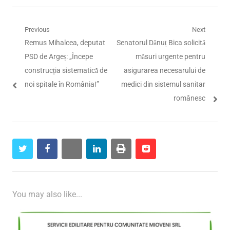
Navigare
Previous
Next
Previous
Next
Remus Mihalcea, deputat
Senatorul Dănuț Bica solicită
în
post:
post:
PSD de Argeș: „Începe
măsuri urgente pentru
articole
construcția sistematică de
asigurarea necesarului de
noi spitale în România!”
medici din sistemul sanitar
românesc
twitter
facebook
whatsapp
linkedin
print
reddit
reddit
You may also like...