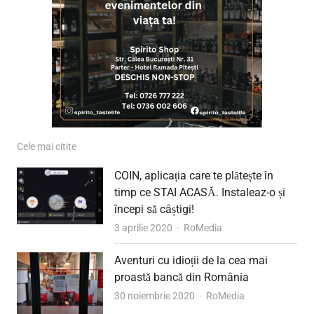
Cele mai citite
COIN, aplicația care te plătește în
timp ce STAI ACASĂ. Instaleaz-o și
începi să câștigi!
Author
3 aprilie 2020
RoMedia
Aventuri cu idioții de la cea mai
proastă bancă din România
Author
30 noiembrie 2020
RoMedia