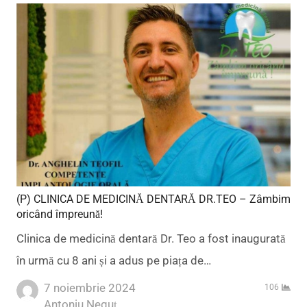
(P) CLINICA DE MEDICINĂ DENTARĂ DR.TEO – Zâmbim
oricând împreună!
Clinica de medicină dentară Dr. Teo a fost inaugurată
în urmă cu 8 ani și a adus pe piața de…
7 noiembrie 2024
106
Author
Antoniu Neguț