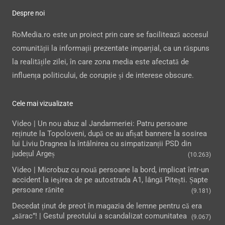
Despre noi
RoMedia.ro este un proiect prin care se facilitează accesul
comunității la informații prezentate imparțial, ca un răspuns
la realitățile zilei, în care zona media este afectată de
influența politicului, de corupție și de interese obscure.
Cele mai vizualizate
Video | Un nou abuz al Jandarmeriei: Patru persoane
reținute la Topoloveni, după ce au afișat bannere la sosirea
lui Liviu Dragnea la întâlnirea cu simpatizanții PSD din
județul Argeș
(10.263)
Video | Microbuz cu nouă persoane la bord, implicat într-un
accident la ieşirea de pe autostrada A1, lângă Pitești. Șapte
persoane rănite
(9.181)
Decedat ținut de preot în magazia de lemne pentru că era
„sărac”! | Gestul preotului a scandalizat comunitatea
(9.067)