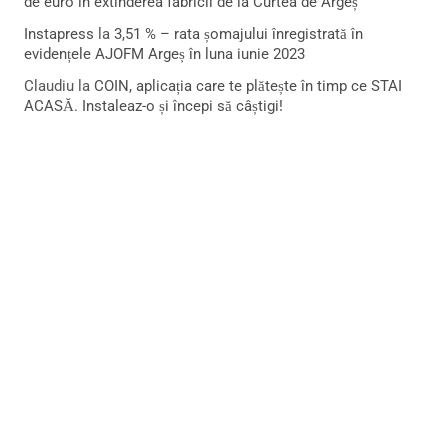
de euro în extinderea fabricii de la Curtea de Argeș
Instapress
la
3,51 % – rata șomajului înregistrată în
evidențele AJOFM Argeș în luna iunie 2023
Claudiu
la
COIN, aplicația care te plătește în timp ce STAI
ACASĂ. Instaleaz-o și începi să câștigi!