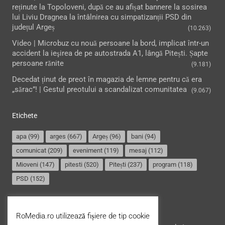
reținute la Topoloveni, după ce au afișat bannere la sosirea
lui Liviu Dragnea la întâlnirea cu simpatizanții PSD din
județul Argeș
(10.263)
Video | Microbuz cu nouă persoane la bord, implicat într-un
accident la ieşirea de pe autostrada A1, lângă Pitești. Șapte
persoane rănite
(9.181)
Decedat ținut de preot în magazia de lemne pentru că era
„sărac”! | Gestul preotului a scandalizat comunitatea
(9.067)
Etichete
apa
(99)
arges
(667)
Argeș
(96)
bani
(94)
comunicat
(209)
eveniment
(119)
mesaj
(112)
Mioveni
(147)
pitesti
(520)
Pitești
(237)
program
(118)
PSD
(152)
Termeni și condiții
RoMedia.ro utilizează fișiere de tip cookie