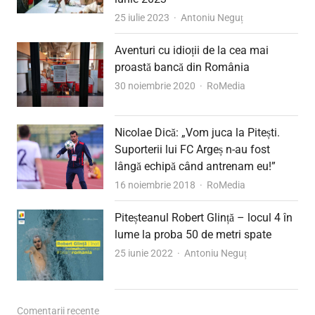
Author
25 iulie 2023
Antoniu Neguț
Aventuri cu idioții de la cea mai
proastă bancă din România
Author
30 noiembrie 2020
RoMedia
Nicolae Dică: „Vom juca la Pitești.
Suporterii lui FC Argeș n-au fost
lângă echipă când antrenam eu!”
Author
16 noiembrie 2018
RoMedia
Piteșteanul Robert Glință – locul 4 în
lume la proba 50 de metri spate
Author
25 iunie 2022
Antoniu Neguț
Comentarii recente