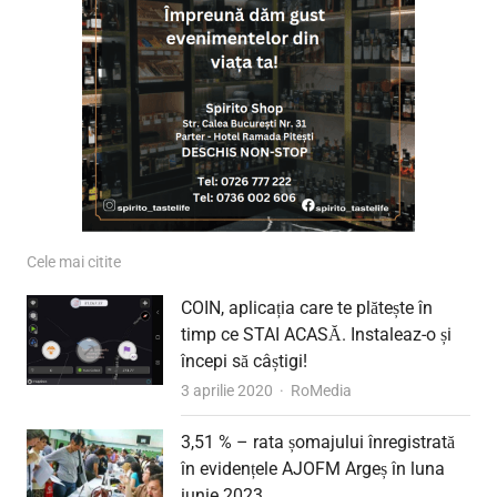
Cele mai citite
COIN, aplicația care te plătește în
timp ce STAI ACASĂ. Instaleaz-o și
începi să câștigi!
Author
3 aprilie 2020
RoMedia
3,51 % – rata șomajului înregistrată
în evidențele AJOFM Argeș în luna
iunie 2023