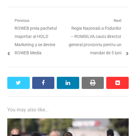
Navigare
Previous
Next
Previous
Next
ROWEB preia pachetul
Regia Națională a Pădurilor
în
post:
post:
majoritar al HOLD
– ROMSILVA caută director
articole
Marketing și se devine
general provizoriu pentru un
ROWEB Media
mandat de 5 luni
twitter
facebook
linkedin
print
reddit
reddit
You may also like...