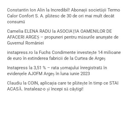
Constantin Ion Alin
la
Incredibil! Abonații societății Termo
Calor Confort S. A. plătesc de 30 de ori mai mult decât
consumă
Camelia ELENA RADU
la
ASOCIAȚIA OAMENILOR DE
AFACERI ARGEȘ – propuneri pentru măsurile anunțate de
Guvernul României
instapress.ro
la
Fuchs Condimente investește 14 milioane
de euro în extinderea fabricii de la Curtea de Argeș
Instapress
la
3,51 % – rata șomajului înregistrată în
evidențele AJOFM Argeș în luna iunie 2023
Claudiu
la
COIN, aplicația care te plătește în timp ce STAI
ACASĂ. Instaleaz-o și începi să câștigi!