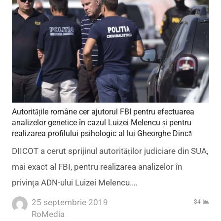
Autoritățile române cer ajutorul FBI pentru efectuarea
analizelor genetice în cazul Luizei Melencu și pentru
realizarea profilului psihologic al lui Gheorghe Dincă
DIICOT a cerut sprijinul autorităților judiciare din SUA,
mai exact al FBI, pentru realizarea analizelor în
privinţa ADN-ului Luizei Melencu.…
25 septembrie 2019
84
Author
RoMedia