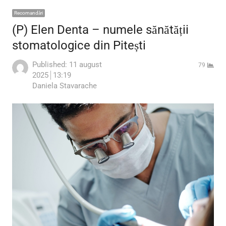
Recomandări
(P) Elen Denta – numele sănătății
stomatologice din Pitești
Published:
11 august
79
2025
13:19
Author
Daniela Stavarache