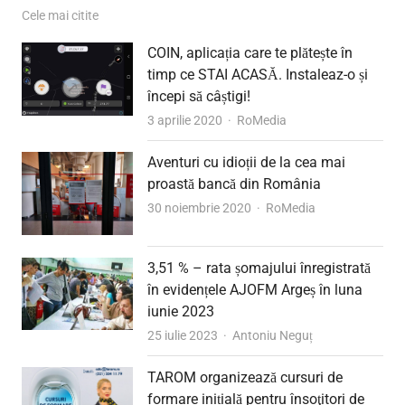
Cele mai citite
COIN, aplicația care te plătește în
timp ce STAI ACASĂ. Instaleaz-o și
începi să câștigi!
Author
3 aprilie 2020
RoMedia
Aventuri cu idioții de la cea mai
proastă bancă din România
Author
30 noiembrie 2020
RoMedia
3,51 % – rata șomajului înregistrată
în evidențele AJOFM Argeș în luna
iunie 2023
Author
25 iulie 2023
Antoniu Neguț
TAROM organizează cursuri de
formare inițială pentru însoţitori de