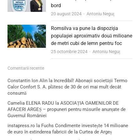
bord
Author
20 august 2024
Antoniu Neguț
Romsilva va pune la dispoziţia
populaţiei aproximativ două milioane
de metri cubi de lemn pentru foc
Author
25 octombrie 2024
Antoniu Neguț
Comentarii recente
Constantin Ion Alin
la
Incredibil! Abonații societății Termo
Calor Confort S. A. plătesc de 30 de ori mai mult decât
consumă
Camelia ELENA RADU
la
ASOCIAȚIA OAMENILOR DE
AFACERI ARGEȘ – propuneri pentru măsurile anunțate de
Guvernul României
instapress.ro
la
Fuchs Condimente investește 14 milioane
de euro în extinderea fabricii de la Curtea de Argeș