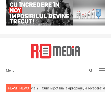
Open
Menu
Menu
search
panel
s-a stins din viață
FLASH NEWS
Cum își pot lua la apropiații „la revedere” de la…
NE