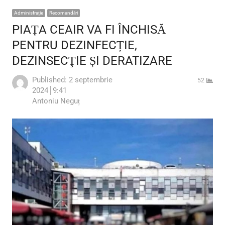
Administraţie
Recomandări
PIAȚA CEAIR VA FI ÎNCHISĂ
PENTRU DEZINFECȚIE,
DEZINSECŢIE ȘI DERATIZARE
Published:
2 septembrie
52
2024
9:41
Author
Antoniu Neguț