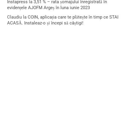
Instapress
la
3,51 % – rata șomajului înregistrată în
evidențele AJOFM Argeș în luna iunie 2023
Claudiu
la
COIN, aplicația care te plătește în timp ce STAI
ACASĂ. Instaleaz-o și începi să câștigi!