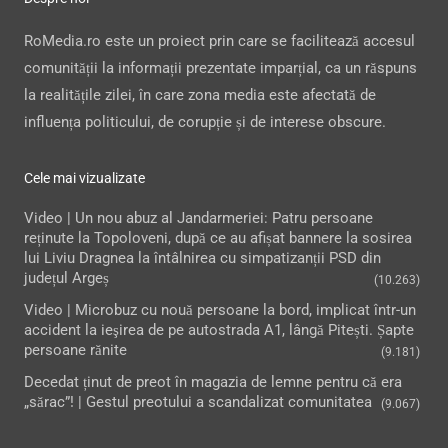
RoMedia.ro este un proiect prin care se facilitează accesul
comunității la informații prezentate imparțial, ca un răspuns
la realitățile zilei, în care zona media este afectată de
influența politicului, de corupție și de interese obscure.
Cele mai vizualizate
Video | Un nou abuz al Jandarmeriei: Patru persoane
reținute la Topoloveni, după ce au afișat bannere la sosirea
lui Liviu Dragnea la întâlnirea cu simpatizanții PSD din
județul Argeș
(10.263)
Video | Microbuz cu nouă persoane la bord, implicat într-un
accident la ieşirea de pe autostrada A1, lângă Pitești. Șapte
persoane rănite
(9.181)
Decedat ținut de preot în magazia de lemne pentru că era
„sărac”! | Gestul preotului a scandalizat comunitatea
(9.067)