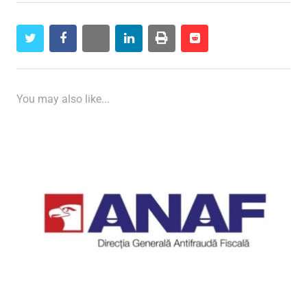
twitter
facebook
whatsapp
linkedin
print
reddit
reddit
You may also like...