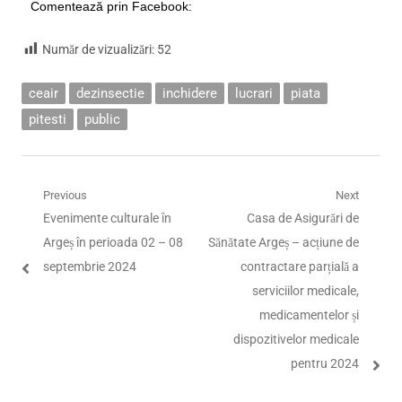
Comentează prin Facebook:
Număr de vizualizări:
52
ceair
dezinsectie
inchidere
lucrari
piata
pitesti
public
Navigare
Previous
Next
Previous
Next
Evenimente culturale în
Casa de Asigurări de
în
post:
post:
Argeș în perioada 02 – 08
Sănătate Argeș – acțiune de
articole
septembrie 2024
contractare parțială a
serviciilor medicale,
medicamentelor și
dispozitivelor medicale
pentru 2024