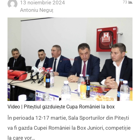
13 noiembrie 2024
73
Author
Antoniu Neguț
Video | Piteștiul găzduiește Cupa României la box
În perioada 12-17 martie, Sala Sporturilor din Pitești
va fi gazda Cupei României la Box Juniori, competiție
la care vor…