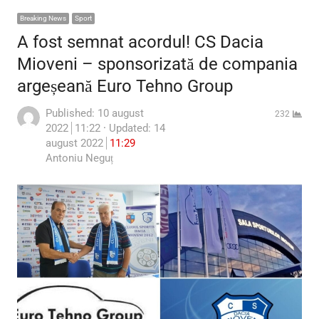
Breaking News
Sport
A fost semnat acordul! CS Dacia
Mioveni – sponsorizată de compania
argeșeană Euro Tehno Group
Published:
10 august
232
2022
11:22
Updated: 14
august 2022
11:29
Author
Antoniu Neguț