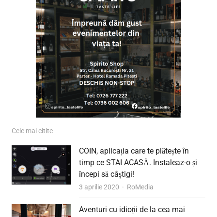
Cele mai citite
COIN, aplicația care te plătește în
timp ce STAI ACASĂ. Instaleaz-o și
începi să câștigi!
Author
3 aprilie 2020
RoMedia
Aventuri cu idioții de la cea mai