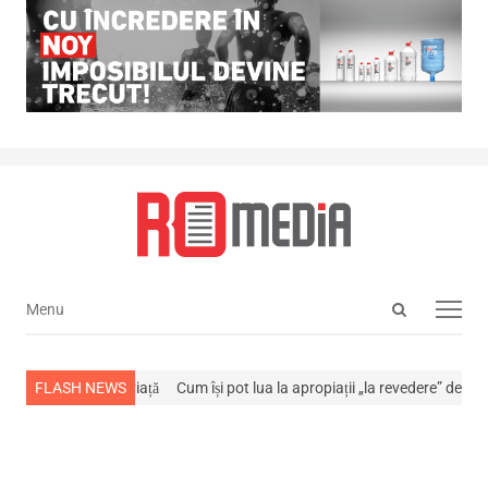
Open
Menu
Menu
search
panel
a stins din viață
FLASH NEWS
Cum își pot lua la apropiații „la revedere” de la…
NEWS