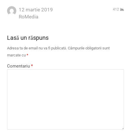
12 martie 2019
412
Author
RoMedia
Lasă un răspuns
Adresa ta de email nu va fi publicată.
Câmpurile obligatorii sunt
marcate cu
*
Comentariu
*