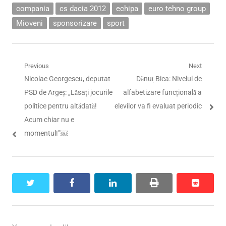
compania
cs dacia 2012
echipa
euro tehno group
Mioveni
sponsorizare
sport
Navigare
Previous
Next
Previous
Next
Nicolae Georgescu, deputat
Dănuț Bica: Nivelul de
în
post:
post:
PSD de Argeș: „Lăsați jocurile
alfabetizare funcțională a
articole
politice pentru altădată!
elevilor va fi evaluat periodic
Acum chiar nu e
momentul!”￼
twitter
facebook
linkedin
print
reddit
reddit