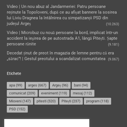
Video | Un nou abuz al Jandarmeriei: Patru persoane
reținute la Topoloveni, după ce au afișat bannere la sosirea
lui Liviu Dragnea la întâlnirea cu simpatizanții PSD din
județul Argeș
(10.263)
Video | Microbuz cu nouă persoane la bord, implicat într-un
accident la ieşirea de pe autostrada A1, lângă Pitești. Șapte
persoane rănite
(9.181)
Decedat ținut de preot în magazia de lemne pentru că era
„sărac”! | Gestul preotului a scandalizat comunitatea
(9.067)
Etichete
apa
(99)
arges
(667)
Argeș
(96)
bani
(94)
comunicat
(209)
eveniment
(119)
mesaj
(112)
Mioveni
(147)
pitesti
(520)
Pitești
(237)
program
(118)
PSD
(152)
Termeni și condiții