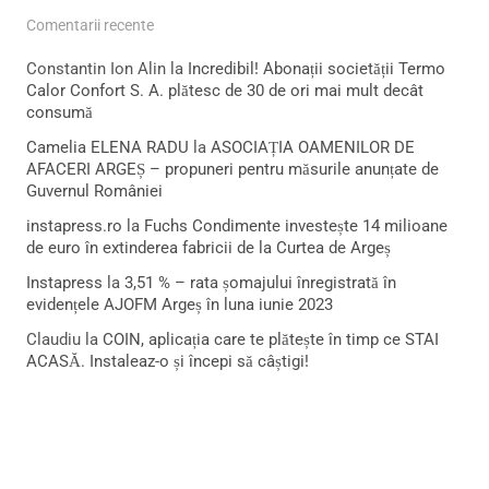
Comentarii recente
Constantin Ion Alin
la
Incredibil! Abonații societății Termo
Calor Confort S. A. plătesc de 30 de ori mai mult decât
consumă
Camelia ELENA RADU
la
ASOCIAȚIA OAMENILOR DE
AFACERI ARGEȘ – propuneri pentru măsurile anunțate de
Guvernul României
instapress.ro
la
Fuchs Condimente investește 14 milioane
de euro în extinderea fabricii de la Curtea de Argeș
Instapress
la
3,51 % – rata șomajului înregistrată în
evidențele AJOFM Argeș în luna iunie 2023
Claudiu
la
COIN, aplicația care te plătește în timp ce STAI
ACASĂ. Instaleaz-o și începi să câștigi!