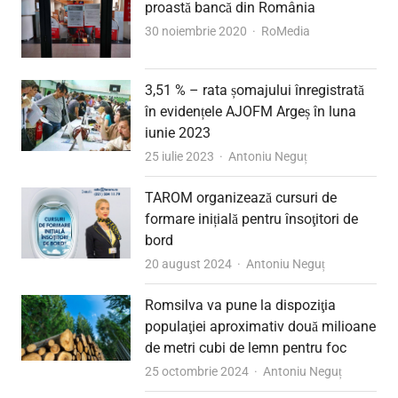
proastă bancă din România
Author
30 noiembrie 2020
RoMedia
3,51 % – rata șomajului înregistrată
în evidențele AJOFM Argeș în luna
iunie 2023
Author
25 iulie 2023
Antoniu Neguț
TAROM organizează cursuri de
formare inițială pentru însoţitori de
bord
Author
20 august 2024
Antoniu Neguț
Romsilva va pune la dispoziţia
populaţiei aproximativ două milioane
de metri cubi de lemn pentru foc
Author
25 octombrie 2024
Antoniu Neguț