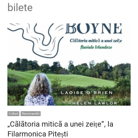
bilete
Cultură
Recomandări
„Cãlãtoria miticã a unei zeițe”, la
Filarmonica Pitești