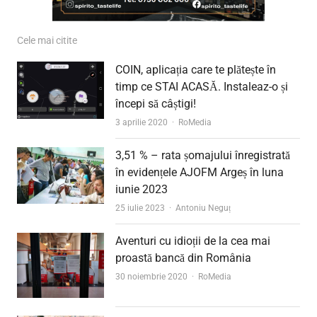
Cele mai citite
COIN, aplicația care te plătește în
timp ce STAI ACASĂ. Instaleaz-o și
începi să câștigi!
Author
3 aprilie 2020
RoMedia
3,51 % – rata șomajului înregistrată
în evidențele AJOFM Argeș în luna
iunie 2023
Author
25 iulie 2023
Antoniu Neguț
Aventuri cu idioții de la cea mai
proastă bancă din România
Author
30 noiembrie 2020
RoMedia