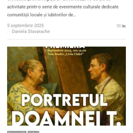
activitate printr-o serie de evenimente culturale dedicate
comunității locale și iubitorilor de…
5 septembrie 2025
50
Author
Daniela Stavarache