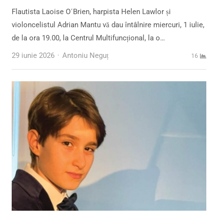
Flautista Laoise O΄Brien, harpista Helen Lawlor și
violoncelistul Adrian Mantu vă dau întâlnire miercuri, 1 iulie,
de la ora 19.00, la Centrul Multifuncțional, la o…
Author
29 iunie 2026
Antoniu Neguț
16