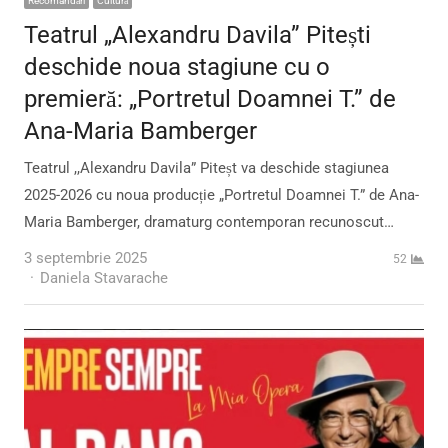
Recomandări
Cultură
Teatrul „Alexandru Davila” Pitești
deschide noua stagiune cu o
premieră: „Portretul Doamnei T.” de
Ana-Maria Bamberger
Teatrul ,,Alexandru Davila” Piteșt va deschide stagiunea
2025-2026 cu noua producție „Portretul Doamnei T.” de Ana-
Maria Bamberger, dramaturg contemporan recunoscut…
3 septembrie 2025
52
Author
Daniela Stavarache