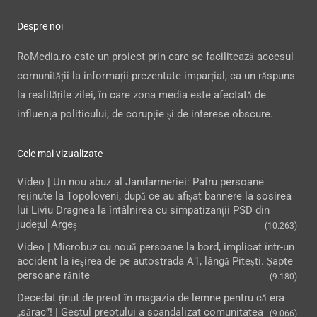
Despre noi
RoMedia.ro este un proiect prin care se facilitează accesul
comunității la informații prezentate imparțial, ca un răspuns
la realitățile zilei, în care zona media este afectată de
influența politicului, de corupție și de interese obscure.
Cele mai vizualizate
Video | Un nou abuz al Jandarmeriei: Patru persoane
reținute la Topoloveni, după ce au afișat bannere la sosirea
lui Liviu Dragnea la întâlnirea cu simpatizanții PSD din
județul Argeș
(10.263)
Video | Microbuz cu nouă persoane la bord, implicat într-un
accident la ieşirea de pe autostrada A1, lângă Pitești. Șapte
persoane rănite
(9.180)
Decedat ținut de preot în magazia de lemne pentru că era
„sărac”! | Gestul preotului a scandalizat comunitatea
(9.066)