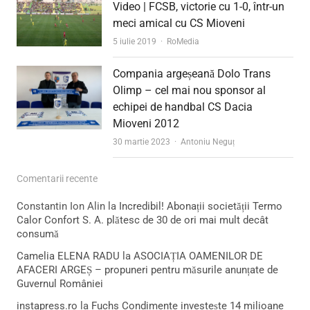
Video | FCSB, victorie cu 1-0, într-un
meci amical cu CS Mioveni
Author
5 iulie 2019
RoMedia
Compania argeșeană Dolo Trans
Olimp – cel mai nou sponsor al
echipei de handbal CS Dacia
Mioveni 2012
Author
30 martie 2023
Antoniu Neguț
Comentarii recente
Constantin Ion Alin
la
Incredibil! Abonații societății Termo
Calor Confort S. A. plătesc de 30 de ori mai mult decât
consumă
Camelia ELENA RADU
la
ASOCIAȚIA OAMENILOR DE
AFACERI ARGEȘ – propuneri pentru măsurile anunțate de
Guvernul României
instapress.ro
la
Fuchs Condimente investește 14 milioane