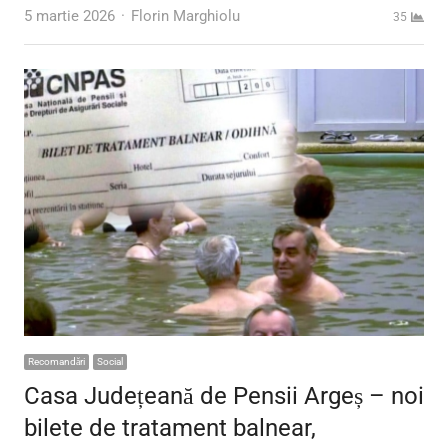
Author
5 martie 2026
Florin Marghiolu
35
Recomandări
Social
Casa Județeană de Pensii Argeș – noi
bilete de tratament balnear,