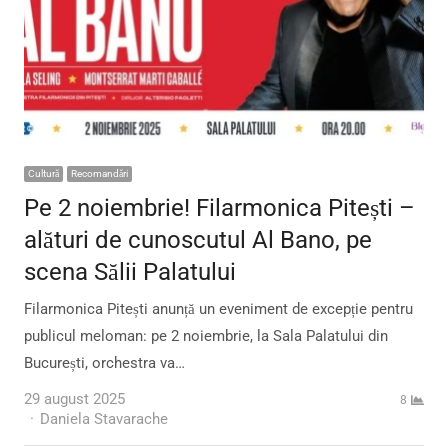
Cultură
Recomandări
Pe 2 noiembrie! Filarmonica Pitești –
alături de cunoscutul Al Bano, pe
scena Sălii Palatului
Filarmonica Pitești anunță un eveniment de excepție pentru
publicul meloman: pe 2 noiembrie, la Sala Palatului din
București, orchestra va…
29 august 2025
8
Author
Daniela Stavarache