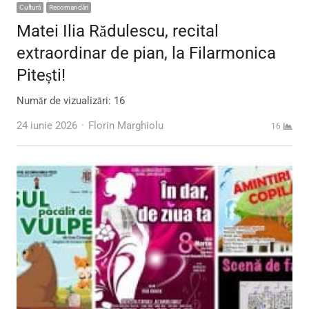
Cultură
Recomandări
Matei Ilia Rădulescu, recital
extraordinar de pian, la Filarmonica
Pitești!
Număr de vizualizări: 16
Author
24 iunie 2026
Florin Marghiolu
16