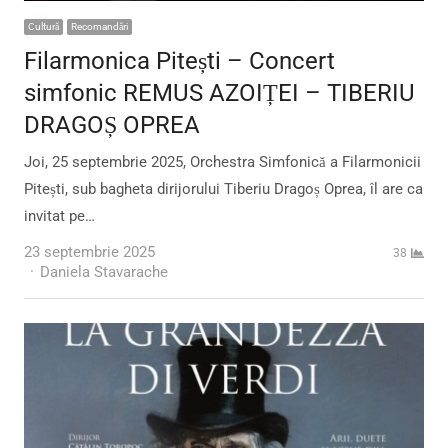
Cultură
Recomandări
Filarmonica Pitești – Concert
simfonic REMUS AZOIȚEI – TIBERIU
DRAGOȘ OPREA
Joi, 25 septembrie 2025, Orchestra Simfonică a Filarmonicii
Pitești, sub bagheta dirijorului Tiberiu Dragoș Oprea, îl are ca
invitat pe…
23 septembrie 2025
38
Author
Daniela Stavarache