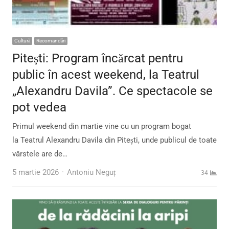
Cultură
Recomandări
Pitești: Program încărcat pentru
public în acest weekend, la Teatrul
„Alexandru Davila”. Ce spectacole se
pot vedea
Primul weekend din martie vine cu un program bogat
la Teatrul Alexandru Davila din Pitești, unde publicul de toate
vârstele are de…
Author
5 martie 2026
Antoniu Neguț
34