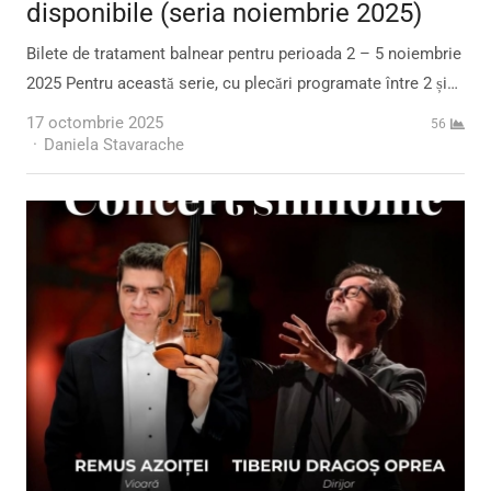
disponibile (seria noiembrie 2025)
Bilete de tratament balnear pentru perioada 2 – 5 noiembrie
2025 Pentru această serie, cu plecări programate între 2 și…
17 octombrie 2025
56
Author
Daniela Stavarache