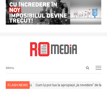
Open
Menu
Menu
search
panel
s din viață
FLASH NEWS
Cum își pot lua la apropiații „la revedere” de la…
NEWS ALERT