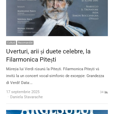
Cultură
Recomandări
Uverturi, arii și duete celebre, la
Filarmonica Pitești
Măreția lui Verdi răsună la Pitești. Filarmonica Pitești vă
invită la un concert vocal-simfonic de excepție: Grandezza
di Verdi! Data:…
17 septembrie 2025
34
Author
Daniela Stavarache