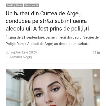
Breaking News
Recomandări
Un bărbat din Curtea de Argeș
conducea pe străzi sub influența
alcoolului! A fost prins de polițiști
În ziua de 21 septembrie, oamenii legii din cadrul Secției de
Poliție Rurală Albeștii de Argeș au depistat un bărbat…
23 septembrie 2024
28
Author
Antoniu Neguț