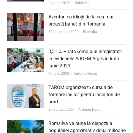
Author
3 aprilie 2020
RoMedia
Aventuri cu idioții de la cea mai
proastă bancă din România
Author
30 noiembrie 2020
RoMedia
3,51 % – rata șomajului înregistrată
în evidențele AJOFM Argeș în luna
iunie 2023
Author
25 iulie 2023
Antoniu Neguț
TAROM organizează cursuri de
formare inițială pentru însoţitori de
bord
Author
20 august 2024
Antoniu Neguț
Romsilva va pune la dispoziţia
populaţiei aproximativ două milioane