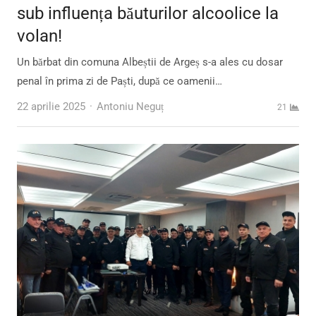
sub influența băuturilor alcoolice la
volan!
Un bărbat din comuna Albeștii de Argeș s-a ales cu dosar
penal în prima zi de Paști, după ce oamenii…
Author
22 aprilie 2025
Antoniu Neguț
21