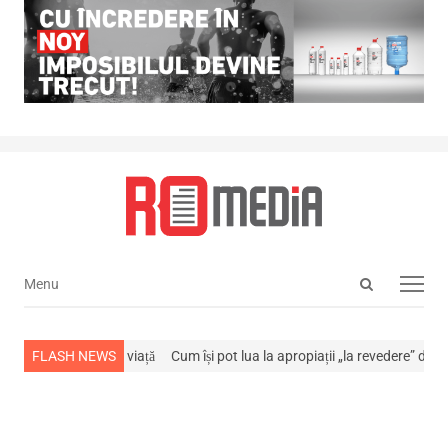
Open
Menu
Menu
search
panel
a stins din viață
FLASH NEWS
Cum își pot lua la apropiații „la revedere” de la…
NEWS