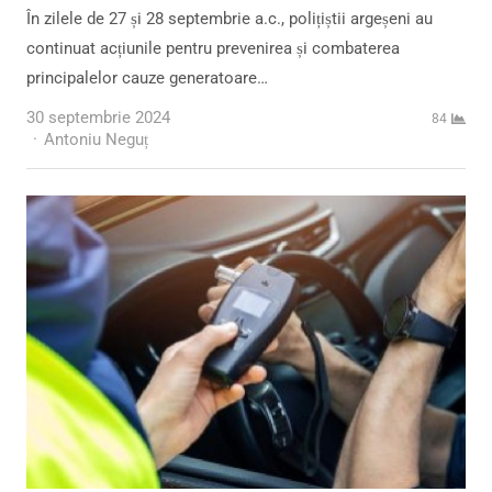
În zilele de 27 și 28 septembrie a.c., polițiștii argeșeni au
continuat acțiunile pentru prevenirea și combaterea
principalelor cauze generatoare…
30 septembrie 2024
84
Author
Antoniu Neguț