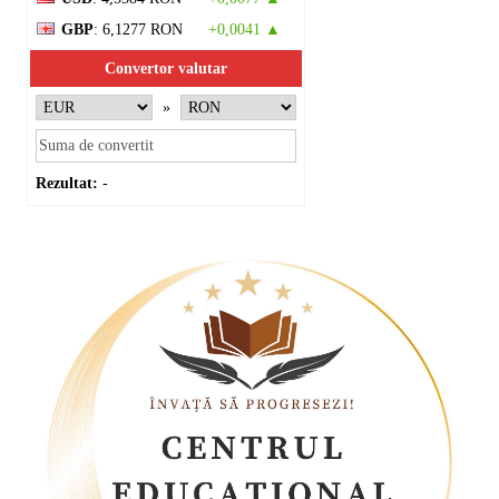
GBP
: 6,1277 RON
+0,0041 ▲
Convertor valutar
»
Rezultat:
-