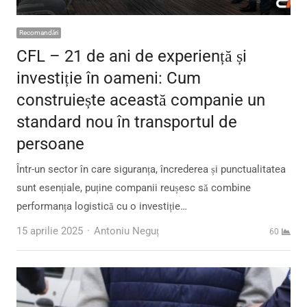
Recomandări
CFL – 21 de ani de experiență și
investiție în oameni: Cum
construiește această companie un
standard nou în transportul de
persoane
Într-un sector în care siguranța, încrederea și punctualitatea
sunt esențiale, puține companii reușesc să combine
performanța logistică cu o investiție…
Author
15 aprilie 2025
Antoniu Neguț
60