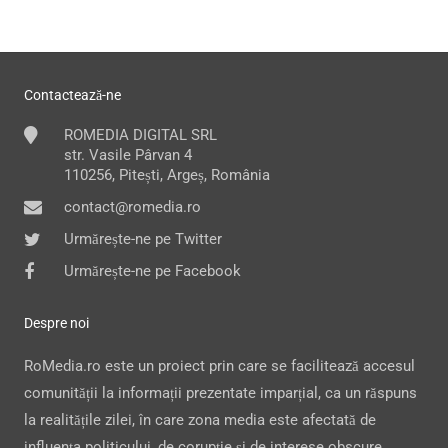
Contactează-ne
ROMEDIA DIGITAL SRL
str. Vasile Pârvan 4
110256, Pitești, Argeș, România
contact@romedia.ro
Urmărește-ne pe Twitter
Urmărește-ne pe Facebook
Despre noi
RoMedia.ro este un proiect prin care se facilitează accesul
comunității la informații prezentate imparțial, ca un răspuns
la realitățile zilei, în care zona media este afectată de
influența politicului, de corupție și de interese obscure.