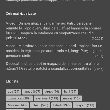
Cele mai vizualizate
Video | Un nou abuz al Jandarmeriei: Patru persoane
reținute la Topoloveni, după ce au afișat bannere la sosirea
lui Liviu Dragnea la întâlnirea cu simpatizanții PSD din
județul Argeș
(10.263)
Video | Microbuz cu nouă persoane la bord, implicat într-un
accident la ieşirea de pe autostrada A1, lângă Pitești. Șapte
persoane rănite
(9.181)
Decedat ținut de preot în magazia de lemne pentru că era
„sărac”! | Gestul preotului a scandalizat comunitatea
(9.067)
Etichete
apa
(99)
arges
(667)
Argeș
(96)
bani
(94)
comunicat
(209)
eveniment
(119)
mesaj
(112)
Mioveni
(147)
pitesti
(520)
Pitești
(237)
program
(118)