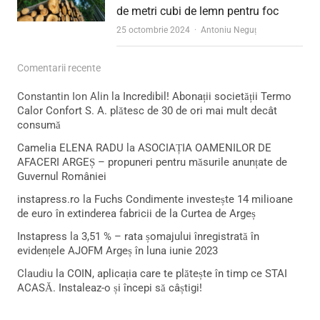
de metri cubi de lemn pentru foc
Author
25 octombrie 2024
Antoniu Neguț
Comentarii recente
Constantin Ion Alin
la
Incredibil! Abonații societății Termo
Calor Confort S. A. plătesc de 30 de ori mai mult decât
consumă
Camelia ELENA RADU
la
ASOCIAȚIA OAMENILOR DE
AFACERI ARGEȘ – propuneri pentru măsurile anunțate de
Guvernul României
instapress.ro
la
Fuchs Condimente investește 14 milioane
de euro în extinderea fabricii de la Curtea de Argeș
Instapress
la
3,51 % – rata șomajului înregistrată în
evidențele AJOFM Argeș în luna iunie 2023
Claudiu
la
COIN, aplicația care te plătește în timp ce STAI
ACASĂ. Instaleaz-o și începi să câștigi!