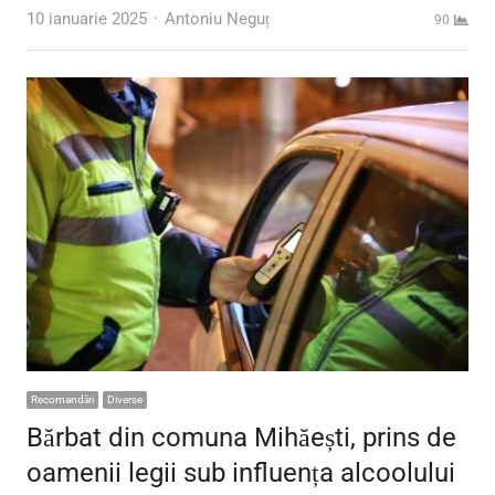
Author
10 ianuarie 2025
Antoniu Neguț
90
Recomandări
Diverse
Bărbat din comuna Mihăești, prins de
oamenii legii sub influența alcoolului