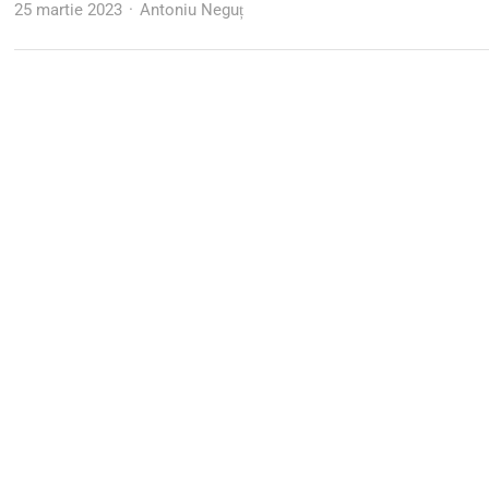
Author
25 martie 2023
Antoniu Neguț