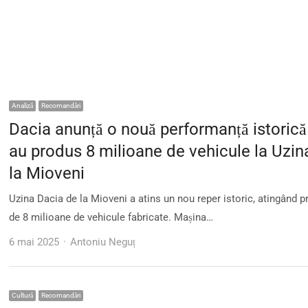
Analiză
Recomandări
Dacia anunță o nouă performanță istorică!
au produs 8 milioane de vehicule la Uzin
la Mioveni
Uzina Dacia de la Mioveni a atins un nou reper istoric, atingând p
de 8 milioane de vehicule fabricate. Mașina…
Author
6 mai 2025
Antoniu Neguț
Cultură
Recomandări