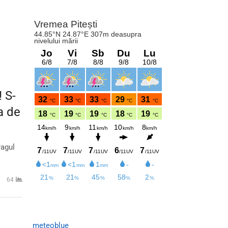
 S-
a de
ragul
64
meteoblue