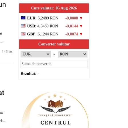
un
Curs valutar: 05 Aug 2026
EUR
: 5,2489 RON
-0,0008 ▼
USD
: 4,5480 RON
-0,0144 ▼
de
GBP
: 6,1244 RON
-0,0074 ▼
,…
Convertor valutar
145
»
Rezultat:
-
at
cu
De…