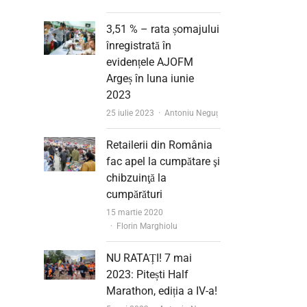
3,51 % – rata șomajului
înregistrată în
evidențele AJOFM
Argeș în luna iunie
2023
Author
25 iulie 2023
Antoniu Neguț
Retailerii din România
fac apel la cumpătare şi
chibzuinţă la
cumpărături
15 martie 2020
Author
Florin Marghiolu
NU RATAȚI! 7 mai
2023: Pitești Half
Marathon, ediția a IV-a!