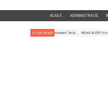
ACASĂ
ADMINISTRAȚIE
lua la apropiații „la revedere” de la…
FLASH NEWS
NEWS ALERT! A murit afaceristul Go