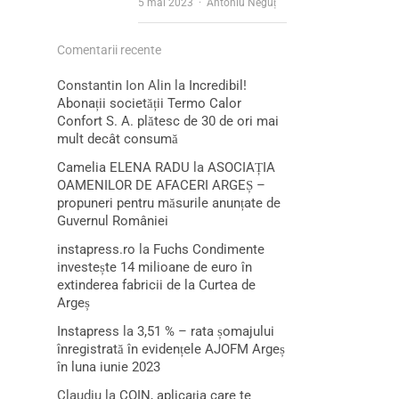
Author
5 mai 2023
Antoniu Neguț
Comentarii recente
Constantin Ion Alin
la
Incredibil!
Abonații societății Termo Calor
Confort S. A. plătesc de 30 de ori mai
mult decât consumă
Camelia ELENA RADU
la
ASOCIAȚIA
OAMENILOR DE AFACERI ARGEȘ –
propuneri pentru măsurile anunțate de
Guvernul României
instapress.ro
la
Fuchs Condimente
investește 14 milioane de euro în
extinderea fabricii de la Curtea de
Argeș
Instapress
la
3,51 % – rata șomajului
înregistrată în evidențele AJOFM Argeș
în luna iunie 2023
Claudiu
la
COIN, aplicația care te