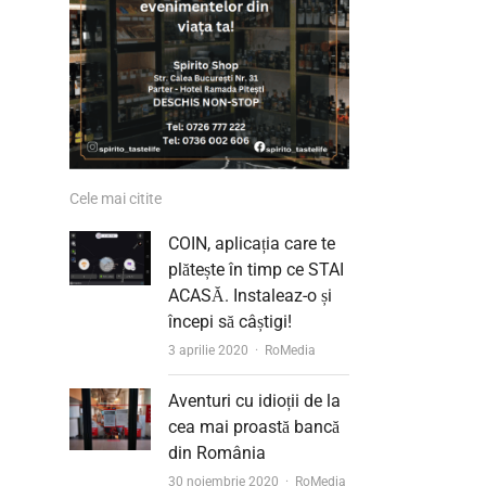
Cele mai citite
COIN, aplicația care te
plătește în timp ce STAI
ACASĂ. Instaleaz-o și
începi să câștigi!
Author
3 aprilie 2020
RoMedia
Aventuri cu idioții de la
cea mai proastă bancă
din România
Author
30 noiembrie 2020
RoMedia