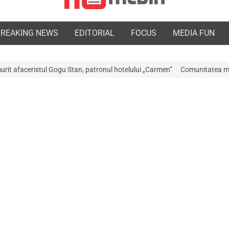
BREAKING NEWS
EDITORIAL
FOCUS
MEDIA FUN
gu Stan, patronul hotelului „Carmen”
Comunitatea medicală a Argeșului 