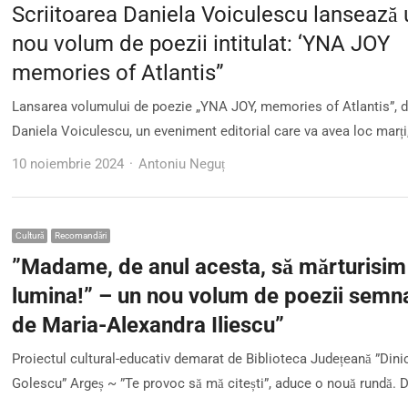
Scriitoarea Daniela Voiculescu lansează 
nou volum de poezii intitulat: ‘YNA JOY
memories of Atlantis”
Lansarea volumului de poezie „YNA JOY, memories of Atlantis”, 
Daniela Voiculescu, un eveniment editorial care va avea loc marți
Author
10 noiembrie 2024
Antoniu Neguț
Cultură
Recomandări
”Madame, de anul acesta, să mărturisim
lumina!” – un nou volum de poezii semn
de Maria-Alexandra Iliescu”
Proiectul cultural-educativ demarat de Biblioteca Județeană ”Dini
Golescu” Argeș ~ ”Te provoc să mă citești”, aduce o nouă rundă. 