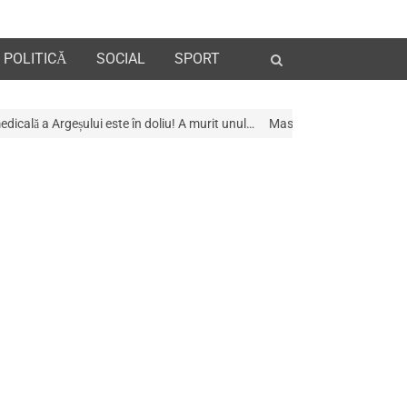
Open
POLITICĂ
SOCIAL
SPORT
search
panel
este în doliu! A murit unul…
Mascații au descins la Galeria de Artã din P