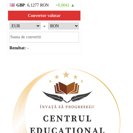
GBP
: 6,1277 RON
+0,0041 ▲
Convertor valutar
»
Rezultat:
-