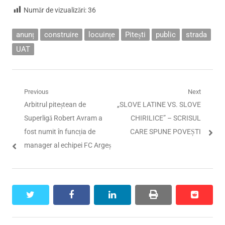
Număr de vizualizări:
36
anunț
construire
locuințe
Pitești
public
strada
UAT
Navigare
Previous
Next
Previous
Next
Arbitrul piteștean de
„SLOVE LATINE VS. SLOVE
în
post:
post:
Superligă Robert Avram a
CHIRILICE” – SCRISUL
articole
fost numit în funcția de
CARE SPUNE POVEȘTI
manager al echipei FC Argeș
twitter
facebook
linkedin
print
reddit
reddit