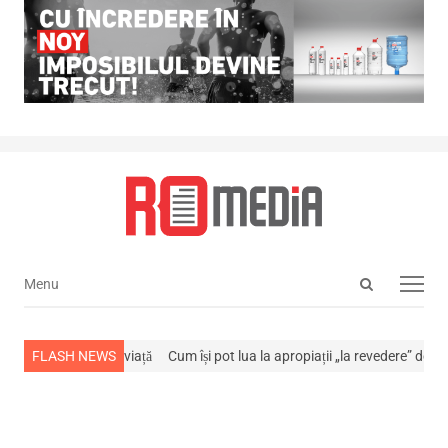
Open
Menu
Menu
search
panel
s-a stins din viață
FLASH NEWS
Cum își pot lua la apropiații „la revedere” de la…
NE