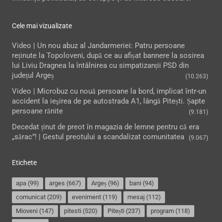
Cele mai vizualizate
Video | Un nou abuz al Jandarmeriei: Patru persoane
reținute la Topoloveni, după ce au afișat bannere la sosirea
lui Liviu Dragnea la întâlnirea cu simpatizanții PSD din
județul Argeș
(10.263)
Video | Microbuz cu nouă persoane la bord, implicat într-un
accident la ieşirea de pe autostrada A1, lângă Pitești. Șapte
persoane rănite
(9.181)
Decedat ținut de preot în magazia de lemne pentru că era
„sărac”! | Gestul preotului a scandalizat comunitatea
(9.067)
Etichete
apa
(99)
arges
(667)
Argeș
(96)
bani
(94)
comunicat
(209)
eveniment
(119)
mesaj
(112)
Mioveni
(147)
pitesti
(520)
Pitești
(237)
program
(118)