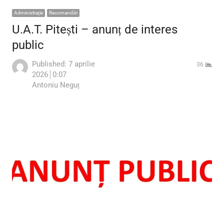
Administraţie
Recomandări
U.A.T. Pitești – anunț de interes
public
Published:
7 aprilie
36
2026
0:07
Author
Antoniu Neguț