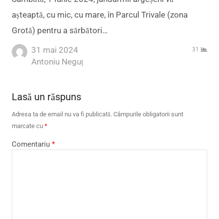
așteaptă, cu mic, cu mare, în Parcul Trivale (zona
Grotă) pentru a sărbători…
31 mai 2024
31
Author
Antoniu Neguț
Lasă un răspuns
Adresa ta de email nu va fi publicată.
Câmpurile obligatorii sunt
marcate cu
*
Comentariu
*