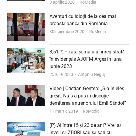
Author
3 aprilie 2020
RoMedia
Aventuri cu idioții de la cea mai
proastă bancă din România
Author
30 noiembrie 2020
RoMedia
3,51 % – rata șomajului înregistrată
în evidențele AJOFM Argeș în luna
iunie 2023
Author
25 iulie 2023
Antoniu Neguț
Video | Cristian Gentea: „S-a înțeles
greșit. Nu s-a pus în discuție
demiterea antrenorului Emil Săndoi”
Author
11 martie 2019
RoMedia
(P) Ai între 15 și 23 de ani? Vrei să
înveți să ZBORI sau să sari cu