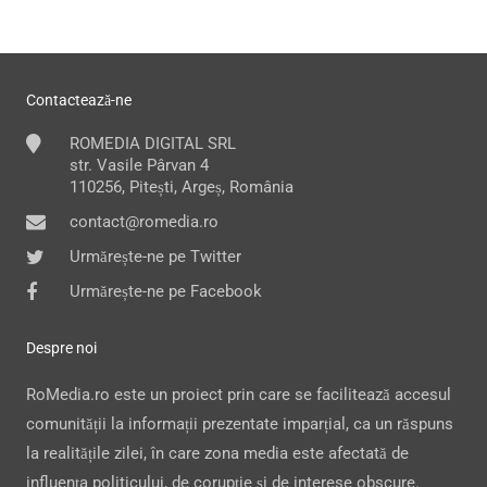
Contactează-ne
ROMEDIA DIGITAL SRL
str. Vasile Pârvan 4
110256, Pitești, Argeș, România
contact@romedia.ro
Urmărește-ne pe Twitter
Urmărește-ne pe Facebook
Despre noi
RoMedia.ro este un proiect prin care se facilitează accesul
comunității la informații prezentate imparțial, ca un răspuns
la realitățile zilei, în care zona media este afectată de
influența politicului, de corupție și de interese obscure.