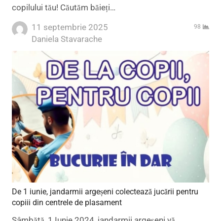
copilului tău! Căutăm băieți…
11 septembrie 2025
98
Author
Daniela Stavarache
De 1 iunie, jandarmii argeșeni colectează jucării pentru
copiii din centrele de plasament
Sâmbătă, 1 Iunie 2024, jandarmii argeșeni vă