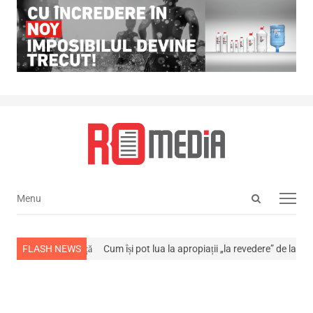
Open
Menu
Menu
search
panel
s din viață
FLASH NEWS
Cum își pot lua la apropiații „la revedere” de la…
NEWS ALERT