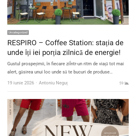
Uncategorized
RESPIRO – Coffee Station: stația de
unde îți iei porția zilnică de energie!
Gustul prospețimii, în fiecare ziÎntr-un ritm de viață tot mai
alert, găsirea unui loc unde să te bucuri de produse…
Author
19 iunie 2026
Antoniu Neguț
59