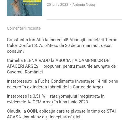
Author
25 iunie 2022
Antoniu Neguț
Comentarii recente
Constantin Ion Alin
la
Incredibil! Abonații societății Termo
Calor Confort S. A. plătesc de 30 de ori mai mult decât
consumă
Camelia ELENA RADU
la
ASOCIAȚIA OAMENILOR DE
AFACERI ARGEȘ – propuneri pentru măsurile anunțate de
Guvernul României
instapress.ro
la
Fuchs Condimente investește 14 milioane
de euro în extinderea fabricii de la Curtea de Argeș
Instapress
la
3,51 % – rata șomajului înregistrată în
evidențele AJOFM Argeș în luna iunie 2023
Claudiu
la
COIN, aplicația care te plătește în timp ce STAI
ACASĂ. Instaleaz-o și începi să câștigi!