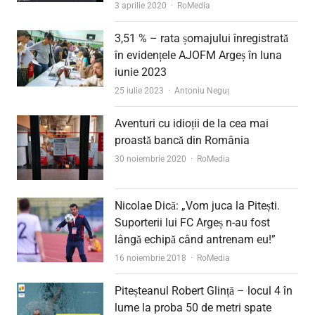
Author
3 aprilie 2020
RoMedia
3,51 % – rata șomajului înregistrată
în evidențele AJOFM Argeș în luna
iunie 2023
Author
25 iulie 2023
Antoniu Neguț
Aventuri cu idioții de la cea mai
proastă bancă din România
Author
30 noiembrie 2020
RoMedia
Nicolae Dică: „Vom juca la Pitești.
Suporterii lui FC Argeș n-au fost
lângă echipă când antrenam eu!”
Author
16 noiembrie 2018
RoMedia
Piteșteanul Robert Glință – locul 4 în
lume la proba 50 de metri spate