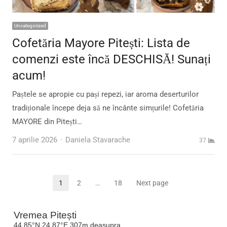
Uncategorized
Cofetăria Mayore Pitești: Lista de
comenzi este încă DESCHISĂ! Sunați
acum!
Paștele se apropie cu pași repezi, iar aroma deserturilor
tradiționale începe deja să ne încânte simțurile! Cofetăria
MAYORE din Pitești…
Author
7 aprilie 2026
Daniela Stavarache
37
Paginație
1
2
…
18
Next page
Page
Page
Page
articole