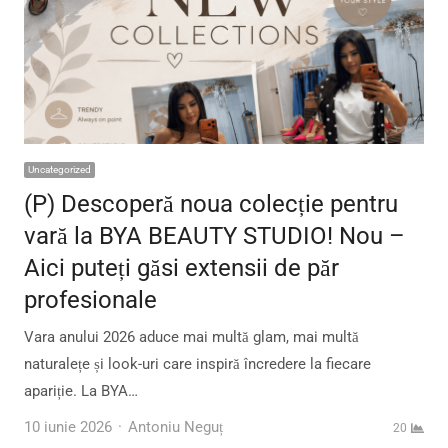
Uncategorized
(P) Descoperă noua colecție pentru
vară la BYA BEAUTY STUDIO! Nou –
Aici puteți găsi extensii de păr
profesionale
Vara anului 2026 aduce mai multă glam, mai multă
naturalețe și look-uri care inspiră încredere la fiecare
apariție. La BYA…
Author
10 iunie 2026
Antoniu Neguț
20