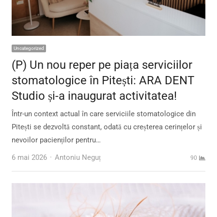
Uncategorized
(P) Un nou reper pe piața serviciilor
stomatologice în Pitești: ARA DENT
Studio și-a inaugurat activitatea!
Într-un context actual în care serviciile stomatologice din
Pitești se dezvoltă constant, odată cu creșterea cerințelor și
nevoilor pacienților pentru…
Author
6 mai 2026
Antoniu Neguț
90