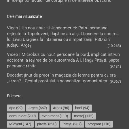
influența politicului, de corupție și de interese obscure.
Cele mai vizualizate
Video | Un nou abuz al Jandarmeriei: Patru persoane
reținute la Topoloveni, după ce au afișat bannere la sosirea
lui Liviu Dragnea la întâlnirea cu simpatizanții PSD din
județul Argeș
(10.263)
Video | Microbuz cu nouă persoane la bord, implicat într-un
accident la ieşirea de pe autostrada A1, lângă Pitești. Șapte
persoane rănite
(9.181)
Decedat ținut de preot în magazia de lemne pentru că era
„sărac”! | Gestul preotului a scandalizat comunitatea
(9.067)
Etichete
apa
(99)
arges
(667)
Argeș
(96)
bani
(94)
comunicat
(209)
eveniment
(119)
mesaj
(112)
Mioveni
(147)
pitesti
(520)
Pitești
(237)
program
(118)