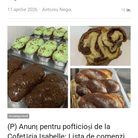
Author
11 aprilie 2026
Antoniu Neguț
10
Uncategorized
(P) Anunț pentru pofticioși de la
Cofetăria Isabelle: Lista de comenzi