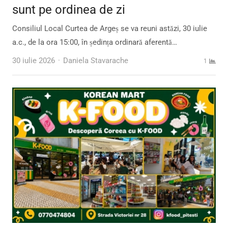
sunt pe ordinea de zi
Consiliul Local Curtea de Argeș se va reuni astăzi, 30 iulie
a.c., de la ora 15:00, în ședința ordinară aferentă…
Author
30 iulie 2026
Daniela Stavarache
1