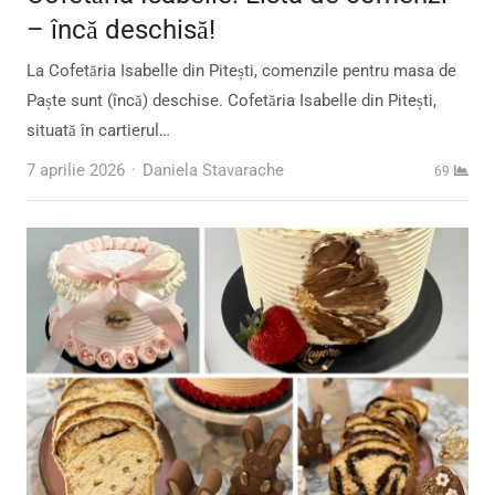
– încă deschisă!
La Cofetăria Isabelle din Pitești, comenzile pentru masa de
Paște sunt (încă) deschise. Cofetăria Isabelle din Pitești,
situată în cartierul…
Author
7 aprilie 2026
Daniela Stavarache
69