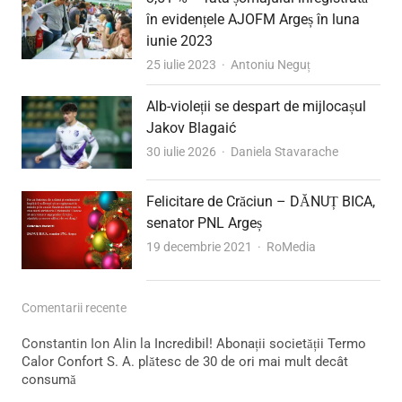
în evidențele AJOFM Argeș în luna
iunie 2023
Author
25 iulie 2023
Antoniu Neguț
Alb-violeții se despart de mijlocașul
Jakov Blagaić
Author
30 iulie 2026
Daniela Stavarache
Felicitare de Crăciun – DĂNUȚ BICA,
senator PNL Argeș
Author
19 decembrie 2021
RoMedia
Comentarii recente
Constantin Ion Alin
la
Incredibil! Abonații societății Termo
Calor Confort S. A. plătesc de 30 de ori mai mult decât
consumă