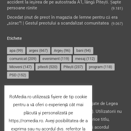
accident la ieşirea de pe autostrada A1, lângă Pitești. Șapte
persoane rănite
(9.181)
Decedat ținut de preot în magazia de lemne pentru că era
„sărac”! | Gestul preotului a scandalizat comunitatea
(9.067)
Etichete
apa
(99)
arges
(667)
Argeș
(96)
bani
(94)
comunicat
(209)
eveniment
(119)
mesaj
(112)
Mioveni
(147)
pitesti
(520)
Pitești
(237)
program
(118)
PSD
(152)
Termeni și condiții
RoMedia.ro utilizează fișiere de tip cookie
Website-ul şi conţinutul acestuia, sunt protejate de Legea
pentru a vă oferi o experiență cât mai
drepturilor de autor din România (nr. 8/1996). Utilizatorii nu
plăcută și personalizată pe
pot copia, stoca, modifica ori transfera cu orice titlu,
https://romedia.ro. Aveți posibilitatea de a
conţinutul acestuia (parțial sau integral), fără acordul
exprima sau nu acordul dvs. referitor la