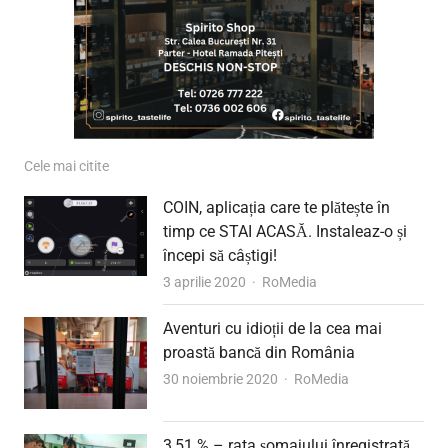
Cele mai citite
COIN, aplicația care te plătește în
timp ce STAI ACASĂ. Instaleaz-o și
începi să câștigi!
Author
3 aprilie 2020
RoMedia
Aventuri cu idioții de la cea mai
proastă bancă din România
Author
30 noiembrie 2020
RoMedia
3,51 % – rata șomajului înregistrată