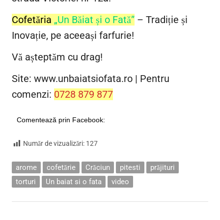
Cofetăria
„Un Băiat și o Fată”
– Tradiție și
Inovație, pe aceeași farfurie!
Vă așteptăm cu drag!
Site: www.unbaiatsiofata.ro | Pentru
comenzi:
0728 879 877
Comentează prin Facebook:
Număr de vizualizări:
127
arome
cofetărie
Crăciun
pitesti
prăjituri
torturi
Un baiat si o fata
video