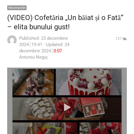
Recomandări
(VIDEO) Cofetăria „Un băiat și o Fată”
– elita bunului gust!
Published:
23 decembrie
127
2024
19:41
Updated: 24
decembrie 2024
0:07
Author
Antoniu Neguț