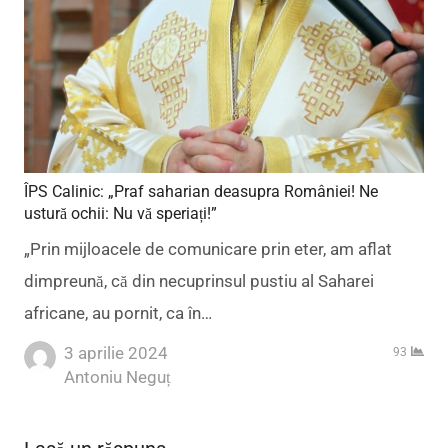
ÎPS Calinic: „Praf saharian deasupra României! Ne
ustură ochii: Nu vă speriați!”
„Prin mijloacele de comunicare prin eter, am aflat
dimpreună, că din necuprinsul pustiu al Saharei
africane, au pornit, ca în…
3 aprilie 2024
93
Author
Antoniu Neguț