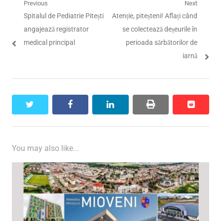
Navigare
Previous
Next
Previous
Next
Spitalul de Pediatrie Pitești
Atenție, piteșteni! Aflați când
în
post:
post:
angajează registrator
se colectează deșeurile în
articole
medical principal
perioada sărbătorilor de
iarnă
twitter
facebook
linkedin
print
reddit
reddit
You may also like...