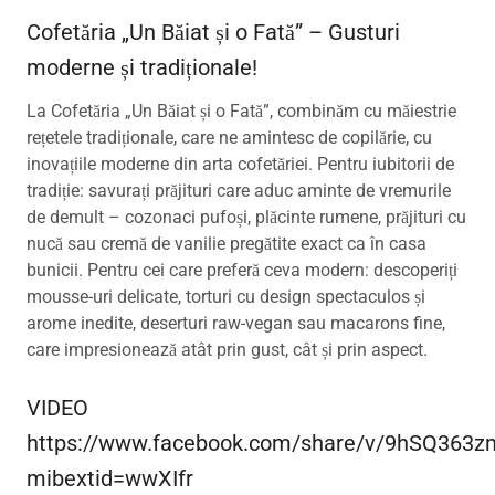
Cofetăria „Un Băiat și o Fată” – Gusturi
moderne și tradiționale!
La Cofetăria „Un Băiat și o Fată”, combinăm cu măiestrie
rețetele tradiționale, care ne amintesc de copilărie, cu
inovațiile moderne din arta cofetăriei. Pentru iubitorii de
tradiție: savurați prăjituri care aduc aminte de vremurile
de demult – cozonaci pufoși, plăcinte rumene, prăjituri cu
nucă sau cremă de vanilie pregătite exact ca în casa
bunicii. Pentru cei care preferă ceva modern: descoperiți
mousse-uri delicate, torturi cu design spectaculos și
arome inedite, deserturi raw-vegan sau macarons fine,
care impresionează atât prin gust, cât și prin aspect.
VIDEO
https://www.facebook.com/share/v/9hSQ363
mibextid=wwXIfr