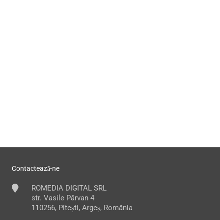
Contactează-ne
ROMEDIA DIGITAL SRL
str. Vasile Pârvan 4
110256, Pitești, Argeș, România