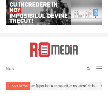
Open
Menu
Menu
search
panel
 viață
FLASH NEWS
Cum își pot lua la apropiații „la revedere” de la…
NEWS ALERT! A m