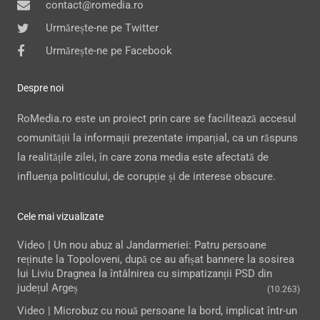
contact@romedia.ro
Urmărește-ne pe Twitter
Urmărește-ne pe Facebook
Despre noi
RoMedia.ro este un proiect prin care se facilitează accesul
comunității la informații prezentate imparțial, ca un răspuns
la realitățile zilei, în care zona media este afectată de
influența politicului, de corupție și de interese obscure.
Cele mai vizualizate
Video | Un nou abuz al Jandarmeriei: Patru persoane
reținute la Topoloveni, după ce au afișat bannere la sosirea
lui Liviu Dragnea la întâlnirea cu simpatizanții PSD din
județul Argeș
(10.263)
Video | Microbuz cu nouă persoane la bord, implicat într-un