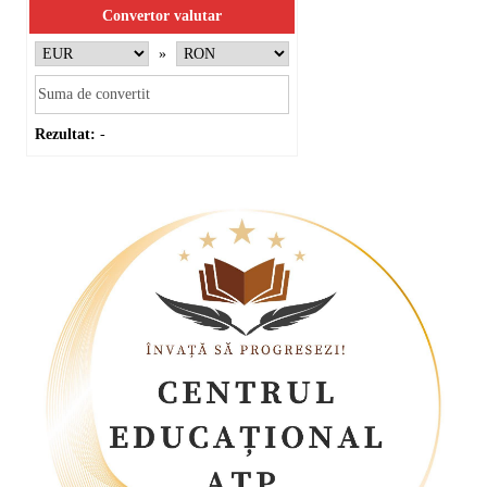
Convertor valutar
»
Rezultat:
-