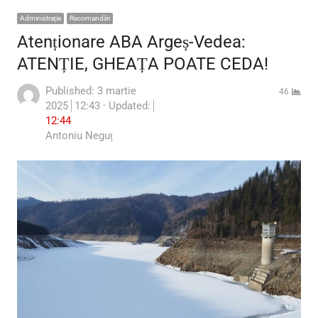
Administraţie
Recomandări
Atenționare ABA Argeș-Vedea:
ATENȚIE, GHEAȚA POATE CEDA!
Published:
3 martie
46
2025
12:43
Updated:
12:44
Author
Antoniu Neguț