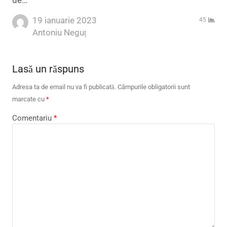
de…
19 ianuarie 2023
45
Author
Antoniu Neguț
Lasă un răspuns
Adresa ta de email nu va fi publicată.
Câmpurile obligatorii sunt
marcate cu
*
Comentariu
*