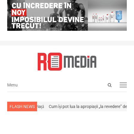
Open
Menu
Menu
search
panel
a stins din viață
FLASH NEWS
Cum își pot lua la apropiații „la revedere” de la…
NEW