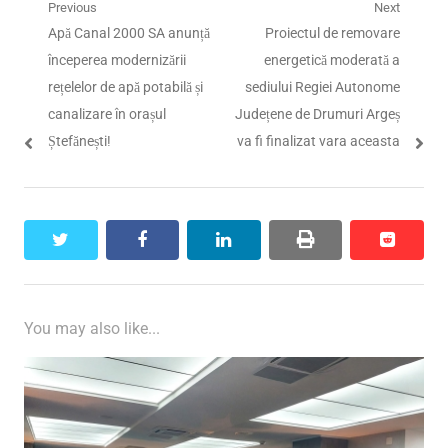
Navigare
Previous
Next
Previous
Next
Apă Canal 2000 SA anunță
Proiectul de removare
în
post:
post:
începerea modernizării
energetică moderată a
articole
rețelelor de apă potabilă și
sediului Regiei Autonome
canalizare în orașul
Județene de Drumuri Argeș
Ștefănești!
va fi finalizat vara aceasta
twitter
facebook
linkedin
print
reddit
reddit
You may also like...