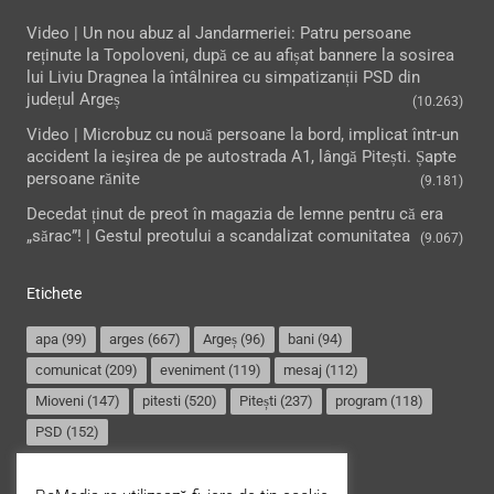
Video | Un nou abuz al Jandarmeriei: Patru persoane
reținute la Topoloveni, după ce au afișat bannere la sosirea
lui Liviu Dragnea la întâlnirea cu simpatizanții PSD din
județul Argeș
(10.263)
Video | Microbuz cu nouă persoane la bord, implicat într-un
accident la ieşirea de pe autostrada A1, lângă Pitești. Șapte
persoane rănite
(9.181)
Decedat ținut de preot în magazia de lemne pentru că era
„sărac”! | Gestul preotului a scandalizat comunitatea
(9.067)
Etichete
apa
(99)
arges
(667)
Argeș
(96)
bani
(94)
comunicat
(209)
eveniment
(119)
mesaj
(112)
Mioveni
(147)
pitesti
(520)
Pitești
(237)
program
(118)
PSD
(152)
Termeni și condiții