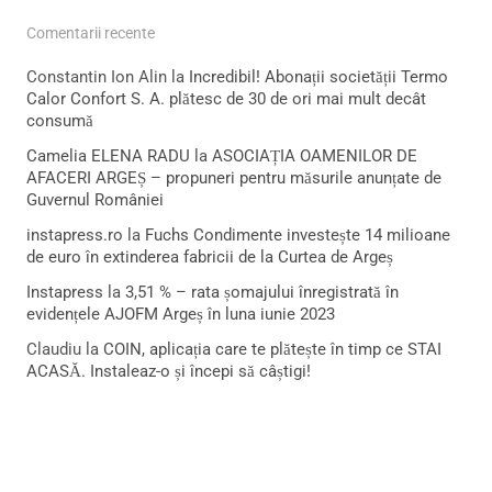
Comentarii recente
Constantin Ion Alin
la
Incredibil! Abonații societății Termo
Calor Confort S. A. plătesc de 30 de ori mai mult decât
consumă
Camelia ELENA RADU
la
ASOCIAȚIA OAMENILOR DE
AFACERI ARGEȘ – propuneri pentru măsurile anunțate de
Guvernul României
instapress.ro
la
Fuchs Condimente investește 14 milioane
de euro în extinderea fabricii de la Curtea de Argeș
Instapress
la
3,51 % – rata șomajului înregistrată în
evidențele AJOFM Argeș în luna iunie 2023
Claudiu
la
COIN, aplicația care te plătește în timp ce STAI
ACASĂ. Instaleaz-o și începi să câștigi!