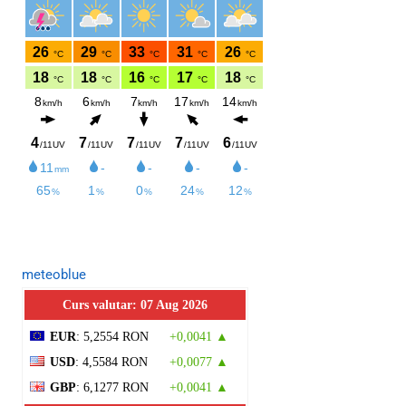
meteoblue
Curs valutar: 07 Aug 2026
EUR
: 5,2554 RON
+0,0041 ▲
USD
: 4,5584 RON
+0,0077 ▲
GBP
: 6,1277 RON
+0,0041 ▲