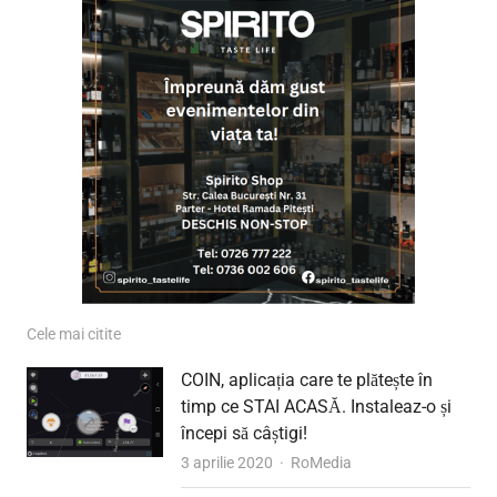
Cele mai citite
COIN, aplicația care te plătește în
timp ce STAI ACASĂ. Instaleaz-o și
începi să câștigi!
Author
3 aprilie 2020
RoMedia