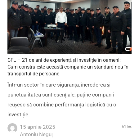
CFL – 21 de ani de experiență și investiție în oameni:
Cum construiește această companie un standard nou în
transportul de persoane
Într-un sector în care siguranța, încrederea și
punctualitatea sunt esențiale, puține companii
reușesc să combine performanța logistică cu o
investiție…
15 aprilie 2025
61
Author
Antoniu Neguț