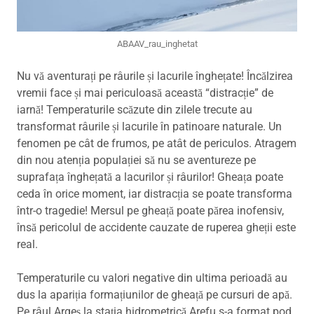
ABAAV_rau_inghetat
Nu vă aventurați pe râurile și lacurile înghețate! Încălzirea
vremii face și mai periculoasă această “distracție” de
iarnă! Temperaturile scăzute din zilele trecute au
transformat râurile și lacurile în patinoare naturale. Un
fenomen pe cât de frumos, pe atât de periculos. Atragem
din nou atenția populației să nu se aventureze pe
suprafața înghețată a lacurilor și râurilor! Gheața poate
ceda în orice moment, iar distracția se poate transforma
într-o tragedie! Mersul pe gheață poate părea inofensiv,
însă pericolul de accidente cauzate de ruperea gheții este
real.
Temperaturile cu valori negative din ultima perioadă au
dus la apariția formațiunilor de gheață pe cursuri de apă.
Pe râul Argeș la stația hidrometrică Arefu s-a format pod