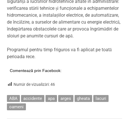
siguranță a lucrărilor hidrotehnice aflate în administrare:
verificarea stării tehnice și funcționale a echipamentelor
hidromecanice, a instalațiilor electrice, de automatizare,
de încălzire, a surselor de alimentare cu energie electrică,
îndepărtarea obstacolele care ar provoca îngrămădiri de
sloiuri pe anumite cursuri de apă.
Programul pentru timp friguros va fi aplicat pe toată
perioada rece.
Comentează prin Facebook:
Număr de vizualizări:
46
ABA
accidente
apa
arges
gheata
lacuri
oameni