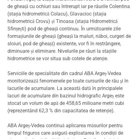
de gheață cu ochiuri sau întrerupt iar pe râurile Colentina
(stația hidrometrică Colacu), Glavacioc (stația
hidrometrică Crovu) și Tinoasa (stația Hidrometrică
Sfințești) pod de gheață continuu. În următoarele zile
formațiunile de gheață (gheață la maluri, năboi, curgeri de
sloiuri, pod de gheață) existente, vor fi în restrângere,
diminuare și eliminare. Nivelurile pe râuri la stațiile
hidrometrice se vor situa sub cotele de atenție.
Serviciile de specialitate din cadrul ABA Argeș-Vedea
monitorizează fenomenele pe toate cursurile de râu şi în
lacurile de acumulare. La această dată în principalele
lacuri de acumulare din bazinul hidrografic Argeș este
stocat un volum de apă de 458,65 milioane metri cubi
(reprezentând 62,3 % din capacitatea de retenție).
​ABA Argeș-Vedea continuă aplicarea măsurilor pentru
timpul friguros care asigură exploatarea în condiții de