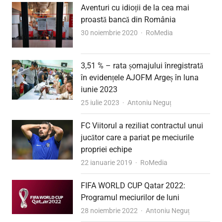
Aventuri cu idioții de la cea mai
proastă bancă din România
Author
30 noiembrie 2020
RoMedia
3,51 % – rata șomajului înregistrată
în evidențele AJOFM Argeș în luna
iunie 2023
Author
25 iulie 2023
Antoniu Neguț
FC Viitorul a reziliat contractul unui
jucător care a pariat pe meciurile
propriei echipe
Author
22 ianuarie 2019
RoMedia
FIFA WORLD CUP Qatar 2022:
Programul meciurilor de luni
Author
28 noiembrie 2022
Antoniu Neguț