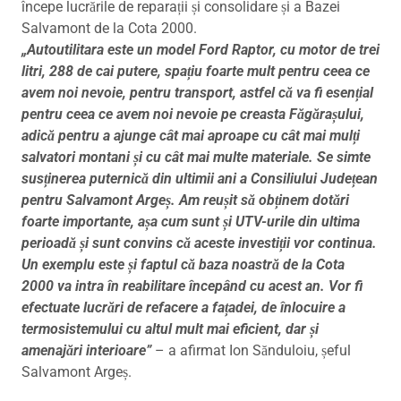
începe lucrările de reparații și consolidare și a Bazei
Salvamont de la Cota 2000.
„Autoutilitara este un model Ford Raptor, cu motor de trei
litri, 288 de cai putere, spațiu foarte mult pentru ceea ce
avem noi nevoie, pentru transport, astfel că va fi esențial
pentru ceea ce avem noi nevoie pe creasta Făgărașului,
adică pentru a ajunge cât mai aproape cu cât mai mulți
salvatori montani și cu cât mai multe materiale. Se simte
susținerea puternică din ultimii ani a Consiliului Județean
pentru Salvamont Argeș. Am reușit să obținem dotări
foarte importante, așa cum sunt și UTV-urile din ultima
perioadă și sunt convins că aceste investiții vor continua.
Un exemplu este și faptul că baza noastră de la Cota
2000 va intra în reabilitare începând cu acest an. Vor fi
efectuate lucrări de refacere a fațadei, de înlocuire a
termosistemului cu altul mult mai eficient, dar și
amenajări interioare”
– a afirmat Ion Sănduloiu, șeful
Salvamont Argeș.