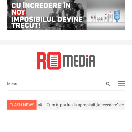
Open
Menu
Menu
search
panel
 stins din viață
FLASH NEWS
Cum își pot lua la apropiații „la revedere” de la…
NEWS 