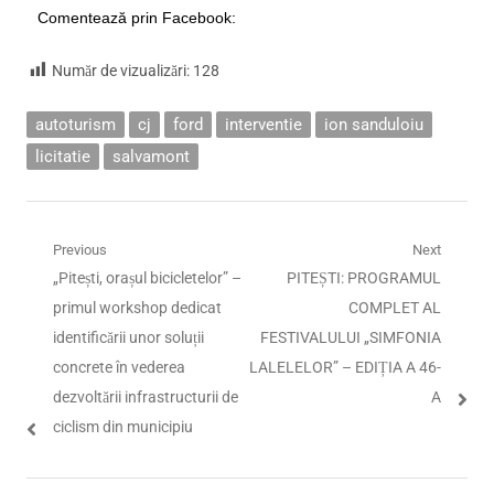
Comentează prin Facebook:
Număr de vizualizări:
128
autoturism
cj
ford
interventie
ion sanduloiu
licitatie
salvamont
Navigare
Previous
Next
Previous
Next
„Pitești, orașul bicicletelor” –
PITEȘTI: PROGRAMUL
în
post:
post:
primul workshop dedicat
COMPLET AL
articole
identificării unor soluții
FESTIVALULUI „SIMFONIA
concrete în vederea
LALELELOR” – EDIȚIA A 46-
dezvoltării infrastructurii de
A
ciclism din municipiu