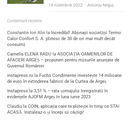
Author
14 noiembrie 2022
Antoniu Neguț
Comentarii recente
Constantin Ion Alin
la
Incredibil! Abonații societății Termo
Calor Confort S. A. plătesc de 30 de ori mai mult decât
consumă
Camelia ELENA RADU
la
ASOCIAȚIA OAMENILOR DE
AFACERI ARGEȘ – propuneri pentru măsurile anunțate de
Guvernul României
instapress.ro
la
Fuchs Condimente investește 14 milioane
de euro în extinderea fabricii de la Curtea de Argeș
Instapress
la
3,51 % – rata șomajului înregistrată în
evidențele AJOFM Argeș în luna iunie 2023
Claudiu
la
COIN, aplicația care te plătește în timp ce STAI
ACASĂ. Instaleaz-o și începi să câștigi!