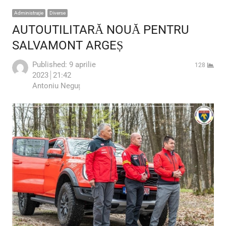
Administraţie
Diverse
AUTOUTILITARĂ NOUĂ PENTRU
SALVAMONT ARGEȘ
Published:
9 aprilie
128
2023
21:42
Author
Antoniu Neguț