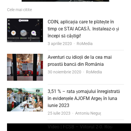
Cele mai citite
COIN, aplicația care te plătește în
timp ce STAI ACASĂ. Instaleaz-o și
începi să câștigi!
Author
3 aprilie 2020
RoMedia
Aventuri cu idioții de la cea mai
proastă bancă din România
Author
30 noiembrie 2020
RoMedia
3,51 % – rata șomajului înregistrată
în evidențele AJOFM Argeș în luna
iunie 2023
Author
25 iulie 2023
Antoniu Neguț
Video | FCSB – Viitorul 2-0. Roș-