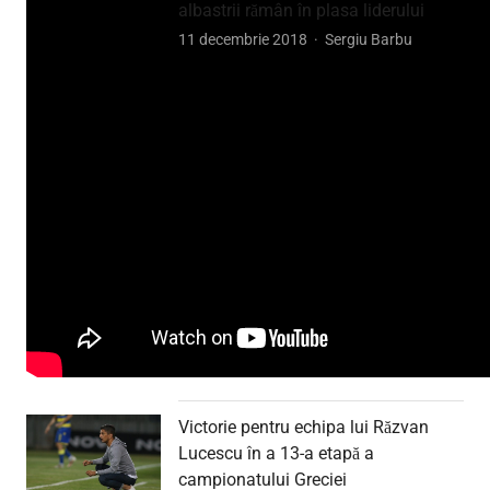
albastrii rămân în plasa liderului
Author
11 decembrie 2018
Sergiu Barbu
Victorie pentru echipa lui Răzvan
Lucescu în a 13-a etapă a
campionatului Greciei