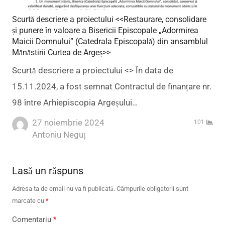
Scurtă descriere a proiectului <<Restaurare, consolidare
și punere în valoare a Bisericii Episcopale „Adormirea
Maicii Domnului” (Catedrala Episcopală) din ansamblul
Mănăstirii Curtea de Argeș>>
Scurtă descriere a proiectului <> În data de
15.11.2024, a fost semnat Contractul de finanțare nr.
98 între Arhiepiscopia Argeșului…
27 noiembrie 2024
101
Author
Antoniu Neguț
Lasă un răspuns
Adresa ta de email nu va fi publicată.
Câmpurile obligatorii sunt
marcate cu
*
Comentariu
*