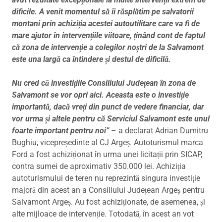
dificile. A venit momentul să îi răsplătim pe salvatorii
montani prin achiziția acestei autoutilitare care va fi de
mare ajutor în intervențiile viitoare, ținând cont de faptul
că zona de intervenție a colegilor noștri de la Salvamont
este una largă ca întindere și destul de dificilă.
Nu cred că investițiile Consiliului Județean în zona de
Salvamont se vor opri aici. Aceasta este o investiție
importantă, dacă vreți din punct de vedere financiar, dar
vor urma și altele pentru că Serviciul Salvamont este unul
foarte important pentru noi”
– a declarat Adrian Dumitru
Bughiu, vicepreședinte al CJ Argeș. Autoturismul marca
Ford a fost achiziționat în urma unei licitații prin SICAP,
contra sumei de aproximativ 350.000 lei. Achiziția
autoturismului de teren nu reprezintă singura investiție
majoră din acest an a Consiliului Județean Argeș pentru
Salvamont Argeș. Au fost achiziționate, de asemenea, și
alte mijloace de intervenție. Totodată, în acest an vot