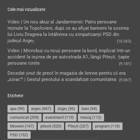
Cele mai vizualizate
Video | Un nou abuz al Jandarmeriei: Patru persoane
reținute la Topoloveni, după ce au afișat bannere la sosirea
lui Liviu Dragnea la întâlnirea cu simpatizanții PSD din
județul Argeș
(10.263)
Video | Microbuz cu nouă persoane la bord, implicat într-un
accident la ieşirea de pe autostrada A1, lângă Pitești. Șapte
persoane rănite
(9.181)
Decedat ținut de preot în magazia de lemne pentru că era
„sărac”! | Gestul preotului a scandalizat comunitatea
(9.067)
Etichete
apa
(99)
arges
(667)
Argeș
(96)
bani
(94)
comunicat
(209)
eveniment
(119)
mesaj
(112)
Mioveni
(147)
pitesti
(520)
Pitești
(237)
program
(118)
PSD
(152)