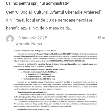
Calinic pentru sprijinul administrativ
Centrul Social -Cultural „Sfântul Ghenadie Arhiereul”
din Pitești, locul unde 30 de persoane nevoiașe
beneficiază, zilnic, de o masă caldă…
10 ianuarie 2025
85
Author
Antoniu Neguț