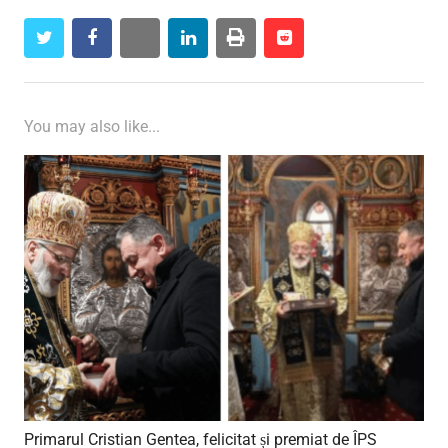
twitter
facebook
whatsapp
linkedin
print
reddit
reddit
You may also like...
Primarul Cristian Gentea, felicitat și premiat de ÎPS