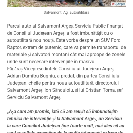
Salvamont_Ag_autoutilitara
Parcul auto al Salvamont Argeș, Serviciu Public finanțat
de Consiliul Județean Argeș, a fost îmbunătățit cu o
autoutilitară nou nouță. Este vorba despre un SUV Ford
Raptor, extrem de puternic, care va permite transportul de
materiale și salvatori montani cât mai aproape de zonele
unde sunt necesare intervențiile în masivul
Făgăraș.Vicepreședintele Consiliului Județean Argeș,
Adrian Dumitru Bughiu, a predat, din partea Consiliului
Județean, cheile pentru noua autoutilitară, directorului
Salvamont Argeș, Ion Sănduloiu, și lui Cristian Toma, șef
Serviciu Salvamont Argeș.
„Așa cum am promis, iată că am reușit să îmbunătățim
tehnica de intervenție și la Salvamont Argeș, un Serviciu
la care Consiliul Județean ține foarte mult, mai ales că au
avut rezultate excepționale la multe intervenții extrem de