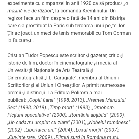
experimente cu cimpanzei în anii 1920 ca să producă
„o
maşină vie de război”
, la comanda Kremlinului. Un
regizor face un film despre o fată de 14 ani din Bistriţa
care s-a prostituat la Paris sub teroarea unui peşte. Ion
Ţiriac joacă un meci de tenis memorabil cu Tom Gorman
la Bucureşti.
Cristian Tudor Popescu este scriitor şi gazetar, critic şi
istoric de film, doctor în cinematografie şi media al
Universităţii Naţionale de Artă Teatrală şi
Cinematografică „I.L. Caragiale”, membru al Uniunii
Scriitorilor şi al Uniunii Cineaştilor. A primit numeroase
premii şi distincţii. La Editura Polirom a mai
publicat:
„Copiii fiarei” (1998, 2013), „Vremea Mânzului
Sec” (1998, 2019), „Timp mort” (1998), „Omohom.
Ficţiuni speculative” (2000), „România abţibild” (2000),
„Un cadavru umplut cu ziare” (2001), „Nobelul românesc”
(2002), „Libertatea urii” (2004), „Luxul morţii” (2007),
„Cuvinte rare„ (2009), „Filmul surd în România mută.