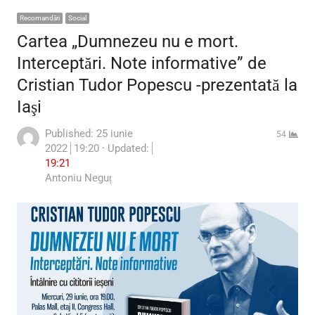
Recomandări
Social
Cartea „Dumnezeu nu e mort.
Interceptări. Note informative” de
Cristian Tudor Popescu -prezentată la
Iaşi
Published:
25 iunie
54
2022
19:20
Updated:
19:21
Author
Antoniu Neguț