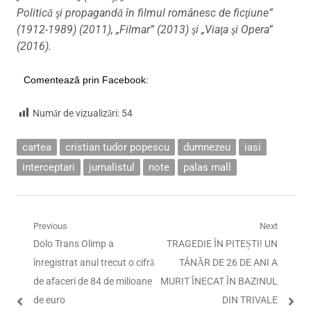
Politică şi propagandă în filmul românesc de ficţiune”
(1912-1989) (2011), „Filmar” (2013) şi „Viaţa şi Opera”
(2016).
Comentează prin Facebook:
Număr de vizualizări:
54
cartea
cristian tudor popescu
dumnezeu
iasi
interceptari
jurnalistul
note
palas mall
Navigare
Previous
Next
Previous
Next
Dolo Trans Olimp a
TRAGEDIE ÎN PITEȘTI! UN
în
post:
post:
înregistrat anul trecut o cifră
TÂNĂR DE 26 DE ANI A
articole
de afaceri de 84 de milioane
MURIT ÎNECAT ÎN BAZINUL
de euro
DIN TRIVALE