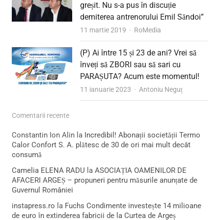
greșit. Nu s-a pus în discuție
demiterea antrenorului Emil Săndoi”
Author
11 martie 2019
RoMedia
(P) Ai între 15 și 23 de ani? Vrei să
înveți să ZBORI sau să sari cu
PARAȘUTA? Acum este momentul!
Author
11 ianuarie 2023
Antoniu Neguț
Comentarii recente
Constantin Ion Alin
la
Incredibil! Abonații societății Termo
Calor Confort S. A. plătesc de 30 de ori mai mult decât
consumă
Camelia ELENA RADU
la
ASOCIAȚIA OAMENILOR DE
AFACERI ARGEȘ – propuneri pentru măsurile anunțate de
Guvernul României
instapress.ro
la
Fuchs Condimente investește 14 milioane
de euro în extinderea fabricii de la Curtea de Argeș