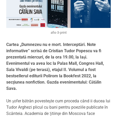
afis-3-print
Cartea „Dumnezeu nu e mort. Interceptări. Note
informative” scrisă de Cristian Tudor Popescu va fi
prezentată miercuri, de la ora 19.00, la Iaşi.
Evenimentul va avea loc la Palas Mall, Congres Hall,
Sala Vivaldi (pe terasă), etajul II. Volumul a fost
bestsellerul editurii Polirom la Bookfest 2022, la
secţiunea nonfiction. Gazda evenimentului: Cătălin
Sava.
Un şofer bătrân povesteşte cum proceda când ii ducea lui
Tudor Arghezi plicul cu bani pentru poeziile publicate în
Scânteia. Academia de Ştiinţe din Moscova face