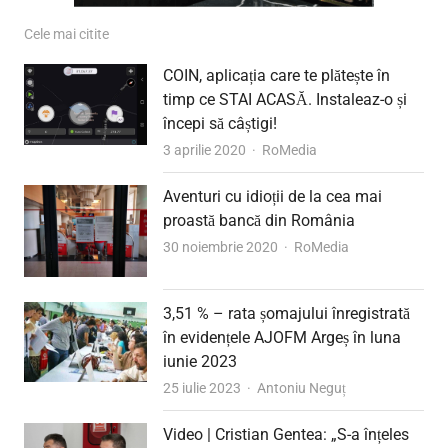
Cele mai citite
COIN, aplicația care te plătește în
timp ce STAI ACASĂ. Instaleaz-o și
începi să câștigi!
Author
3 aprilie 2020
RoMedia
Aventuri cu idioții de la cea mai
proastă bancă din România
Author
30 noiembrie 2020
RoMedia
3,51 % – rata șomajului înregistrată
în evidențele AJOFM Argeș în luna
iunie 2023
Author
25 iulie 2023
Antoniu Neguț
Video | Cristian Gentea: „S-a înțeles