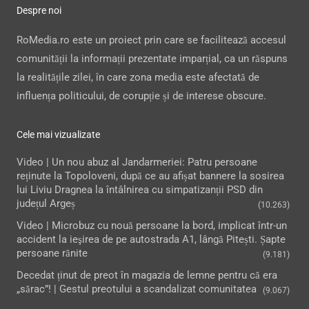
Despre noi
RoMedia.ro este un proiect prin care se facilitează accesul
comunității la informații prezentate imparțial, ca un răspuns
la realitățile zilei, în care zona media este afectată de
influența politicului, de corupție și de interese obscure.
Cele mai vizualizate
Video | Un nou abuz al Jandarmeriei: Patru persoane
reținute la Topoloveni, după ce au afișat bannere la sosirea
lui Liviu Dragnea la întâlnirea cu simpatizanții PSD din
județul Argeș
(10.263)
Video | Microbuz cu nouă persoane la bord, implicat într-un
accident la ieşirea de pe autostrada A1, lângă Pitești. Șapte
persoane rănite
(9.181)
Decedat ținut de preot în magazia de lemne pentru că era
„sărac”! | Gestul preotului a scandalizat comunitatea
(9.067)