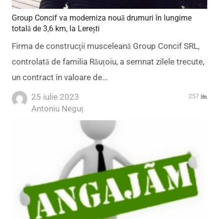
Group Concif va moderniza nouă drumuri în lungime
totală de 3,6 km, la Lerești
Firma de construcţii musceleană Group Concif SRL,
controlată de familia Răuțoiu, a semnat zilele trecute,
un contract în valoare de…
25 iulie 2023
257
Author
Antoniu Neguț