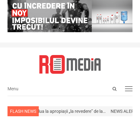
Open
Menu
Menu
search
panel
Cum își pot lua la apropiații „la revedere” de la…
FLASH NEWS
NEWS ALERT! A murit 