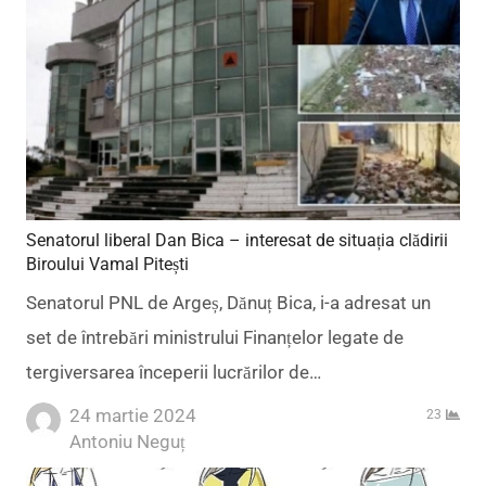
Senatorul liberal Dan Bica – interesat de situația clădirii
Biroului Vamal Pitești
Senatorul PNL de Argeș, Dănuț Bica, i-a adresat un
set de întrebări ministrului Finanțelor legate de
tergiversarea începerii lucrărilor de…
24 martie 2024
23
Author
Antoniu Neguț