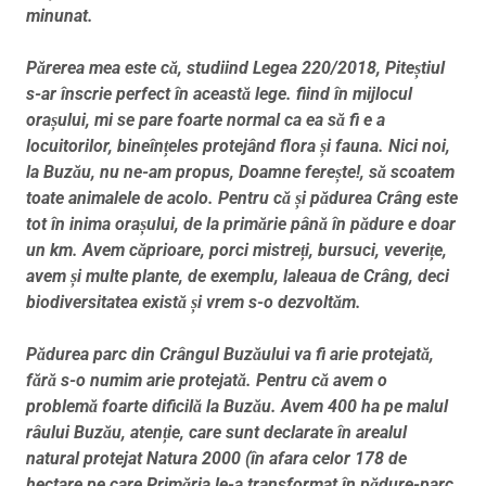
minunat.
Părerea mea este că, studiind Legea 220/2018, Piteștiul
s-ar înscrie perfect în această lege. fiind în mijlocul
orașului, mi se pare foarte normal ca ea să fi e a
locuitorilor, bineînțeles protejând flora și fauna. Nici noi,
la Buzău, nu ne-am propus, Doamne ferește!, să scoatem
toate animalele de acolo. Pentru că și pădurea Crâng este
tot în inima orașului, de la primărie până în pădure e doar
un km. Avem căprioare, porci mistreți, bursuci, veverițe,
avem și multe plante, de exemplu, laleaua de Crâng, deci
biodiversitatea există și vrem s-o dezvoltăm.
Pădurea parc din Crângul Buzăului va fi arie protejată,
fără s-o numim arie protejată. Pentru că avem o
problemă foarte dificilă la Buzău. Avem 400 ha pe malul
râului Buzău, atenție, care sunt declarate în arealul
natural protejat Natura 2000 (în afara celor 178 de
hectare pe care Primăria le-a transformat în pădure-parc,