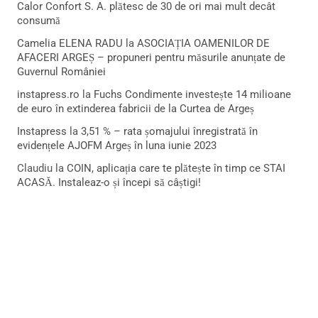
Calor Confort S. A. plătesc de 30 de ori mai mult decât
consumă
Camelia ELENA RADU
la
ASOCIAȚIA OAMENILOR DE
AFACERI ARGEȘ – propuneri pentru măsurile anunțate de
Guvernul României
instapress.ro
la
Fuchs Condimente investește 14 milioane
de euro în extinderea fabricii de la Curtea de Argeș
Instapress
la
3,51 % – rata șomajului înregistrată în
evidențele AJOFM Argeș în luna iunie 2023
Claudiu
la
COIN, aplicația care te plătește în timp ce STAI
ACASĂ. Instaleaz-o și începi să câștigi!