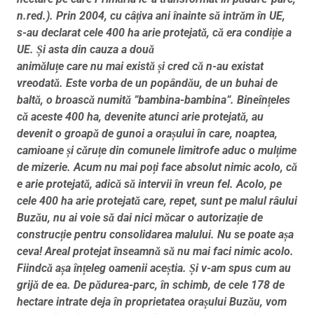
n.red.). Prin 2004, cu câțiva ani înainte să intrăm în UE,
s-au declarat cele 400 ha arie protejată, că era condiție a
UE. Și asta din cauza a două
animăluțe care nu mai există și cred că n-au existat
vreodată. Este vorba de un popândău, de un buhai de
baltă, o broască numită ”bambina-bambina”. Bineînțeles
că aceste 400 ha, devenite atunci arie protejată, au
devenit o groapă de gunoi a orașului în care, noaptea,
camioane și căruțe din comunele limitrofe aduc o mulțime
de mizerie. Acum nu mai poți face absolut nimic acolo, că
e arie protejată, adică să intervii în vreun fel. Acolo, pe
cele 400 ha arie protejată care, repet, sunt pe malul râului
Buzău, nu ai voie să dai nici măcar o autorizație de
construcție pentru consolidarea malului. Nu se poate așa
ceva! Areal protejat înseamnă să nu mai faci nimic acolo.
Fiindcă așa înțeleg oamenii aceștia. Și v-am spus cum au
grijă de ea. De pădurea-parc, în schimb, de cele 178 de
hectare intrate deja în proprietatea orașului Buzău, vom