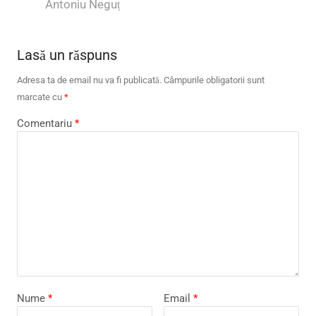
Author
Antoniu Neguț
Lasă un răspuns
Adresa ta de email nu va fi publicată.
Câmpurile obligatorii sunt
marcate cu
*
Comentariu
*
Nume
*
Email
*