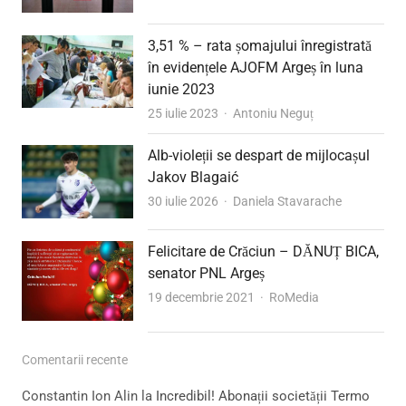
3,51 % – rata șomajului înregistrată
în evidențele AJOFM Argeș în luna
iunie 2023
Author
25 iulie 2023
Antoniu Neguț
Alb-violeții se despart de mijlocașul
Jakov Blagaić
Author
30 iulie 2026
Daniela Stavarache
Felicitare de Crăciun – DĂNUȚ BICA,
senator PNL Argeș
Author
19 decembrie 2021
RoMedia
Comentarii recente
Constantin Ion Alin
la
Incredibil! Abonații societății Termo