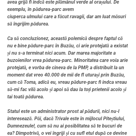
avea grijă fi indcă este plămânul verde al orașului. De
exemplu, în pădurea-parc avem
ciuperca ulmului care a făcut ravagii, dar am luat măsuri
să îngrijim pădurea.
Ca să concluzionez, această polemică despre faptul că
nu e bine pădure-parc în Buzău, ci arie protejată a existat
și nu s-a terminat nici acum. Dar marea majoritate a
buzoienilor vrea pădurea-parc. Minoritatea care voia arie
protejată, e vorba de cineva de la PMP, a distribuit la un
moment dat vreo 40.000 de mii de fl uturași prin Buzău,
cum că Toma, adică eu, vreau pădure-parc fi indca vreau
să-mi fac vilă acolo și apoi să dau la toți prietenii acolo și
tai toată pădurea.
Statul este un administrator prost al pădurii, nici nu-l
interesează. Păi, dacă Trivale este în mijlocul Piteștiului,
Dumnezeule!, cum să nu ai posiblitatea să te bucuri de
ea? Dimpotrivă, o vei îngriji și cu sufl etul după ce devine