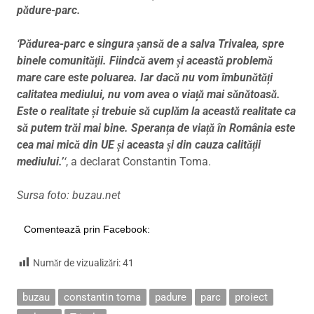
pădure-parc.
‘
Pădurea-parc e singura șansă de a salva Trivalea, spre
binele comunității. Fiindcă avem și această problemă
mare care este poluarea. Iar dacă nu vom îmbunătăți
calitatea mediului, nu vom avea o viață mai sănătoasă.
Este o realitate și trebuie să cuplăm la această realitate ca
să putem trăi mai bine. Speranța de viață în România este
cea mai mică din UE și aceasta și din cauza calității
mediului.’
‘
, a declarat Constantin Toma.
Sursa foto: buzau.net
Comentează prin Facebook:
Număr de vizualizări:
41
buzau
constantin toma
padure
parc
proiect