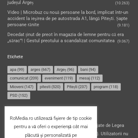
județul Argeș
(10.263)
Video | Microbuz cu nouă persoane la bord, implicat într-un
accident la ieşirea de pe autostrada A1, lângă Pitești. Șapte
persoane rănite
(9.181)
Decedat ținut de preot în magazia de lemne pentru că era
„sărac”! | Gestul preotului a scandalizat comunitatea
(9.067)
Etichete
apa
(99)
arges
(667)
Argeș
(96)
bani
(94)
comunicat
(209)
eveniment
(119)
mesaj
(112)
Mioveni
(147)
pitesti
(520)
Pitești
(237)
program
(118)
PSD
(152)
Termeni și condiții
RoMedia.ro utilizează fișiere de tip cookie
Website-ul şi conţinutul acestuia, sunt protejate de Legea
pentru a vă oferi o experiență cât mai
drepturilor de autor din România (nr. 8/1996). Utilizatorii nu
plăcută și personalizată pe