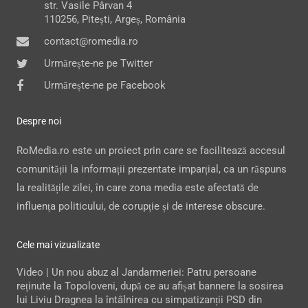
str. Vasile Pârvan 4
110256, Pitești, Argeș, România
contact@romedia.ro
Urmărește-ne pe Twitter
Urmărește-ne pe Facebook
Despre noi
RoMedia.ro este un proiect prin care se facilitează accesul
comunității la informații prezentate imparțial, ca un răspuns
la realitățile zilei, în care zona media este afectată de
influența politicului, de corupție și de interese obscure.
Cele mai vizualizate
Video | Un nou abuz al Jandarmeriei: Patru persoane
reținute la Topoloveni, după ce au afișat bannere la sosirea
lui Liviu Dragnea la întâlnirea cu simpatizanții PSD din