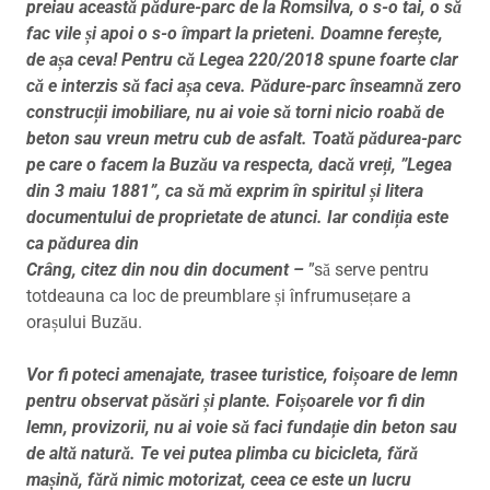
preiau această pădure-parc de la Romsilva, o s-o tai, o să
fac vile și apoi o s-o împart la prieteni. Doamne ferește,
de așa ceva! Pentru că Legea 220/2018 spune foarte clar
că e interzis să faci așa ceva. Pădure-parc înseamnă zero
construcții imobiliare, nu ai voie să torni nicio roabă de
beton sau vreun metru cub de asfalt. Toată pădurea-parc
pe care o facem la Buzău va respecta, dacă vreți, ”Legea
din 3 maiu 1881”, ca să mă exprim în spiritul și litera
documentului de proprietate de atunci. Iar condiția este
ca pădurea din
Crâng, citez din nou din document –
”să serve pentru
totdeauna ca loc de preumblare și înfrumusețare a
orașului Buzău.
Vor fi poteci amenajate, trasee turistice, foișoare de lemn
pentru observat păsări și plante. Foișoarele vor fi din
lemn, provizorii, nu ai voie să faci fundație din beton sau
de altă natură. Te vei putea plimba cu bicicleta, fără
mașină, fără nimic motorizat, ceea ce este un lucru