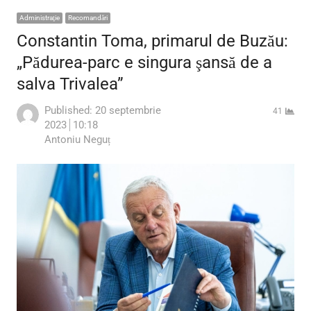
Administraţie
Recomandări
Constantin Toma, primarul de Buzău:
„Pădurea-parc e singura şansă de a
salva Trivalea”
Published:
20 septembrie
41
2023
10:18
Author
Antoniu Neguț