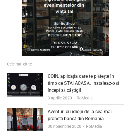
Cele mai citite
COIN, aplicația care te plătește în
timp ce STAI ACASĂ. Instaleaz-o și
începi să câștigi!
Author
3 aprilie 2020
RoMedia
Aventuri cu idioții de la cea mai
proastă bancă din România
Author
30 noiembrie 2020
RoMedia