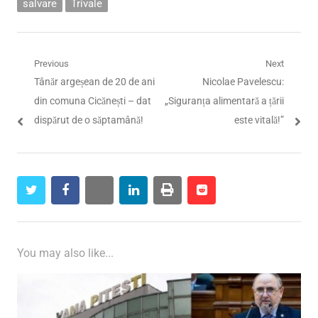
salvare
Trivale
Navigare
Previous
Next
Previous
Next
Tânăr argeșean de 20 de ani
Nicolae Pavelescu:
în
post:
post:
din comuna Cicănești – dat
„Siguranța alimentară a țării
articole
dispărut de o săptamână!
este vitală!”
twitter
facebook
whatsapp
linkedin
print
reddit
reddit
You may also like...