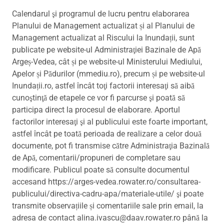
Calendarul şi programul de lucru pentru elaborarea
Planului de Management actualizat și al Planului de
Management actualizat al Riscului la Inundații, sunt
publicate pe website-ul Administraţiei Bazinale de Apă
Argeș-Vedea, cât și pe website-ul Ministerului Mediului,
Apelor și Pădurilor (mmediu.ro), precum și pe website-ul
Inundații.ro, astfel încât toţi factorii interesaţi să aibă
cunoştinţă de etapele ce vor fi parcurse şi poată să
participa direct la procesul de elaborare. Aportul
factorilor interesaţi şi al publicului este foarte important,
astfel încât pe toată perioada de realizare a celor două
documente, pot fi transmise către Administraţia Bazinală
de Apă, comentarii/propuneri de completare sau
modificare. Publicul poate să consulte documentul
accesand https://arges-vedea.rowater.ro/consultarea-
publicului/directiva-cadru-apa/materiale-utile/ şi poate
transmite observațiile și comentariile sale prin email, la
adresa de contact alina.ivascu@daav.rowater.ro până la