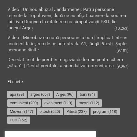
Video | Un nou abuz al Jandarmeriei: Patru persoane
reținute la Topoloveni, după ce au afișat bannere la sosirea
lui Liviu Dragnea la întâlnirea cu simpatizanții PSD din
județul Argeș
(10.263)
Video | Microbuz cu nouă persoane la bord, implicat într-un
accident la ieşirea de pe autostrada A1, lângă Pitești. Șapte
persoane rănite
(9.181)
Decedat ținut de preot în magazia de lemne pentru că era
„sărac”! | Gestul preotului a scandalizat comunitatea
(9.067)
Etichete
apa
(99)
arges
(667)
Argeș
(96)
bani
(94)
comunicat
(209)
eveniment
(119)
mesaj
(112)
Mioveni
(147)
pitesti
(520)
Pitești
(237)
program
(118)
PSD
(152)
Termeni și condiții