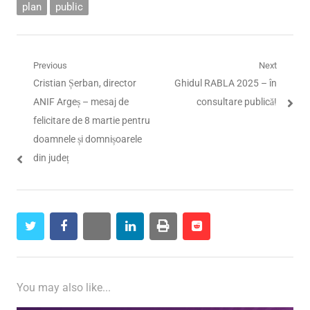
plan
public
Navigare
Previous
Next
Previous
Next
Cristian Șerban, director
Ghidul RABLA 2025 – în
în
post:
post:
ANIF Argeș – mesaj de
consultare publică!
articole
felicitare de 8 martie pentru
doamnele și domnișoarele
din județ
twitter
facebook
whatsapp
linkedin
print
reddit
reddit
You may also like...