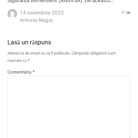
Siguranța Alimentelor (ANSVSA). De această…
14 noiembrie 2022
32
Author
Antoniu Neguț
Lasă un răspuns
Adresa ta de email nu va fi publicată.
Câmpurile obligatorii sunt
marcate cu
*
Comentariu
*