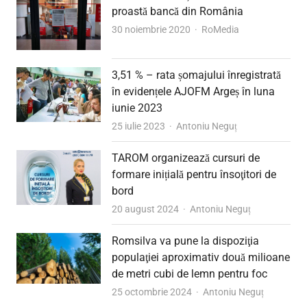
proastă bancă din România
Author
30 noiembrie 2020
RoMedia
3,51 % – rata șomajului înregistrată
în evidențele AJOFM Argeș în luna
iunie 2023
Author
25 iulie 2023
Antoniu Neguț
TAROM organizează cursuri de
formare inițială pentru însoţitori de
bord
Author
20 august 2024
Antoniu Neguț
Romsilva va pune la dispoziţia
populaţiei aproximativ două milioane
de metri cubi de lemn pentru foc
Author
25 octombrie 2024
Antoniu Neguț