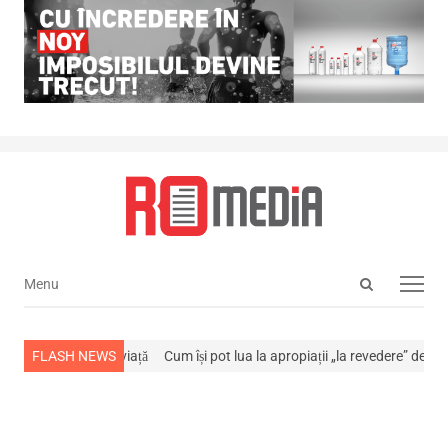
Open
Menu
Menu
search
panel
a stins din viață
FLASH NEWS
Cum își pot lua la apropiații „la revedere” de la…
NEW