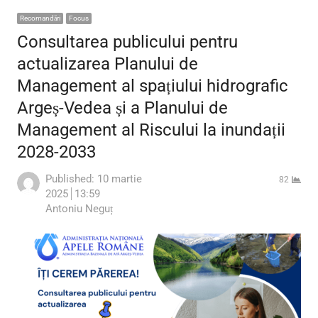
Recomandări
Focus
Consultarea publicului pentru
actualizarea Planului de
Management al spațiului hidrografic
Argeș-Vedea și a Planului de
Management al Riscului la inundații
2028-2033
Published:
10 martie
82
2025
13:59
Author
Antoniu Neguț