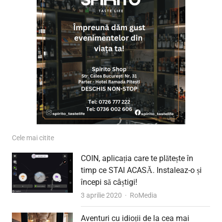
Cele mai citite
COIN, aplicația care te plătește în
timp ce STAI ACASĂ. Instaleaz-o și
începi să câștigi!
Author
3 aprilie 2020
RoMedia
Aventuri cu idioții de la cea mai