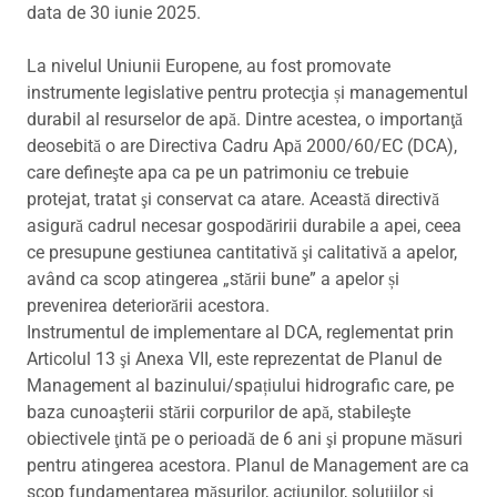
data de 30 iunie 2025.
La nivelul Uniunii Europene, au fost promovate
instrumente legislative pentru protecţia și managementul
durabil al resurselor de apă. Dintre acestea, o importanţă
deosebită o are Directiva Cadru Apă 2000/60/EC (DCA),
care defineşte apa ca pe un patrimoniu ce trebuie
protejat, tratat şi conservat ca atare. Această directivă
asigură cadrul necesar gospodăririi durabile a apei, ceea
ce presupune gestiunea cantitativă şi calitativă a apelor,
având ca scop atingerea „stării bune” a apelor și
prevenirea deteriorării acestora.
Instrumentul de implementare al DCA, reglementat prin
Articolul 13 şi Anexa VII, este reprezentat de Planul de
Management al bazinului/spațiului hidrografic care, pe
baza cunoaşterii stării corpurilor de apă, stabileşte
obiectivele ţintă pe o perioadă de 6 ani şi propune măsuri
pentru atingerea acestora. Planul de Management are ca
scop fundamentarea măsurilor, acţiunilor, soluţiilor şi