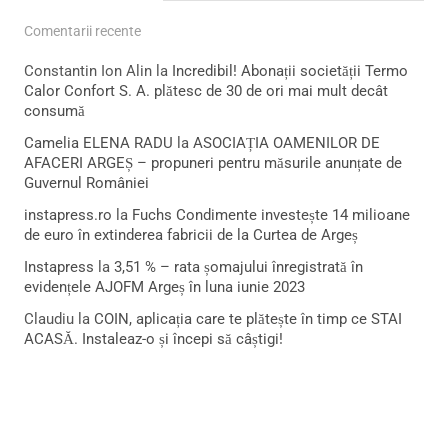
Comentarii recente
Constantin Ion Alin
la
Incredibil! Abonații societății Termo
Calor Confort S. A. plătesc de 30 de ori mai mult decât
consumă
Camelia ELENA RADU
la
ASOCIAȚIA OAMENILOR DE
AFACERI ARGEȘ – propuneri pentru măsurile anunțate de
Guvernul României
instapress.ro
la
Fuchs Condimente investește 14 milioane
de euro în extinderea fabricii de la Curtea de Argeș
Instapress
la
3,51 % – rata șomajului înregistrată în
evidențele AJOFM Argeș în luna iunie 2023
Claudiu
la
COIN, aplicația care te plătește în timp ce STAI
ACASĂ. Instaleaz-o și începi să câștigi!