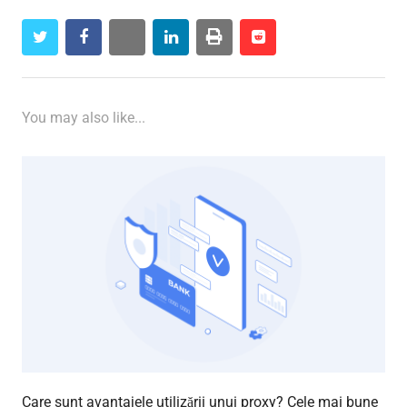
twitter
facebook
whatsapp
linkedin
print
reddit
reddit
You may also like...
Care sunt avantajele utilizării unui proxy? Cele mai bune