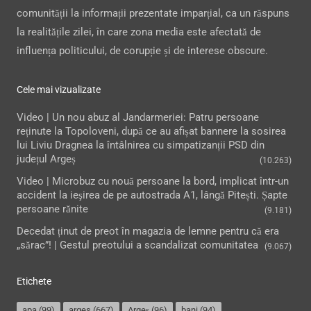
comunității la informații prezentate imparțial, ca un răspuns
la realitățile zilei, în care zona media este afectată de
influența politicului, de corupție și de interese obscure.
Cele mai vizualizate
Video | Un nou abuz al Jandarmeriei: Patru persoane
reținute la Topoloveni, după ce au afișat bannere la sosirea
lui Liviu Dragnea la întâlnirea cu simpatizanții PSD din
județul Argeș
(10.263)
Video | Microbuz cu nouă persoane la bord, implicat într-un
accident la ieşirea de pe autostrada A1, lângă Pitești. Șapte
persoane rănite
(9.181)
Decedat ținut de preot în magazia de lemne pentru că era
„sărac”! | Gestul preotului a scandalizat comunitatea
(9.067)
Etichete
apa
(99)
arges
(667)
Argeș
(96)
bani
(94)