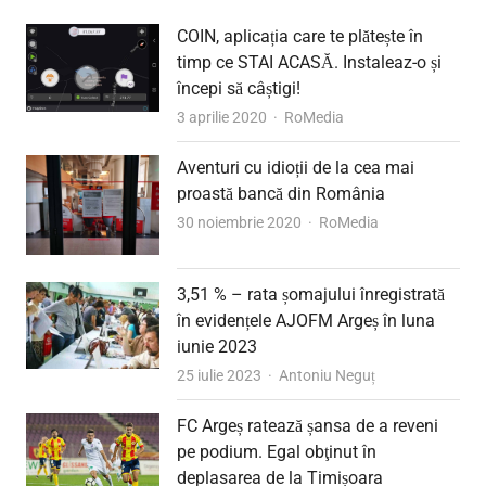
COIN, aplicația care te plătește în
timp ce STAI ACASĂ. Instaleaz-o și
începi să câștigi!
Author
3 aprilie 2020
RoMedia
Aventuri cu idioții de la cea mai
proastă bancă din România
Author
30 noiembrie 2020
RoMedia
3,51 % – rata șomajului înregistrată
în evidențele AJOFM Argeș în luna
iunie 2023
Author
25 iulie 2023
Antoniu Neguț
FC Argeș ratează șansa de a reveni
pe podium. Egal obţinut în
deplasarea de la Timișoara