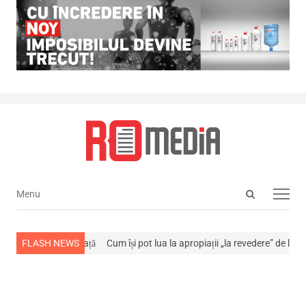
Open
Menu
Menu
search
panel
 stins din viață
FLASH NEWS
Cum își pot lua la apropiații „la revedere” de la…
NEWS 