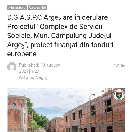
Administraţie
Recomandări
D.G.A.S.P.C Argeș are în derulare
Proiectul ”Complex de Servicii
Sociale, Mun. Câmpulung Judeţul
Argeş”, proiect finanțat din fonduri
europene
Published:
13 august
131
2023
3:27
Author
Antoniu Neguț