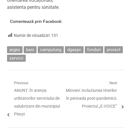
orientarea vocațională,
asistenta pentru sănătate.
Comentează prin Facebook:
Număr de vizualizări:
131
arges
bani
campulung
dgaspc
fonduri
proiect
servicii
Navigare
Previous
Next
Previous
Next
ANUNȚ: În atenția
Mioveni: Incluziunea tinerilor
în
post:
post:
utilizatorilor serviciului de
în perioada post-pandemică:
articole
salubrizare din municipiul
Proiectul „E-VOICE”
Pitești