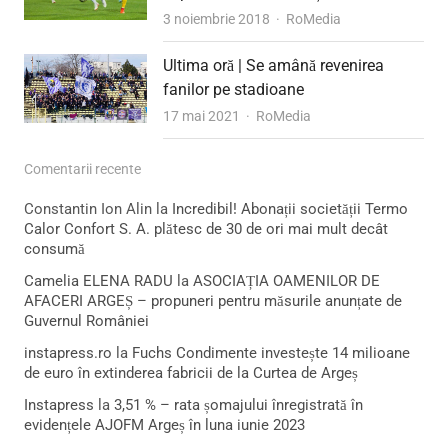
Author
3 noiembrie 2018
RoMedia
Ultima oră | Se amână revenirea
fanilor pe stadioane
Author
17 mai 2021
RoMedia
Comentarii recente
Constantin Ion Alin
la
Incredibil! Abonații societății Termo
Calor Confort S. A. plătesc de 30 de ori mai mult decât
consumă
Camelia ELENA RADU
la
ASOCIAȚIA OAMENILOR DE
AFACERI ARGEȘ – propuneri pentru măsurile anunțate de
Guvernul României
instapress.ro
la
Fuchs Condimente investește 14 milioane
de euro în extinderea fabricii de la Curtea de Argeș
Instapress
la
3,51 % – rata șomajului înregistrată în
evidențele AJOFM Argeș în luna iunie 2023