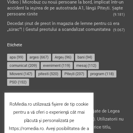
Video | Microbuz cu nouă persoane la bord, implicat într-un
accident la ieşirea de pe autostrada A1, lângă Pitești. Șapte
persoane rănite
(9.181)
Decedat ținut de preot în magazia de lemne pentru că era
„sărac”! | Gestul preotului a scandalizat comunitatea
(9.067)
Etichete
apa
(99)
arges
(667)
Argeș
(96)
bani
(94)
comunicat
(209)
eveniment
(119)
mesaj
(112)
Mioveni
(147)
pitesti
(520)
Pitești
(237)
program
(118)
PSD
(152)
Termeni și condiții
RoMedia.ro utilizează fișiere de tip cookie
Website-ul şi conţinutul acestuia, sunt protejate de Legea
pentru a vă oferi o experiență cât mai
drepturilor de autor din România (nr. 8/1996). Utilizatorii nu
plăcută și personalizată pe
pot copia, stoca, modifica ori transfera cu orice titlu,
https://romedia.ro. Aveți posibilitatea de a