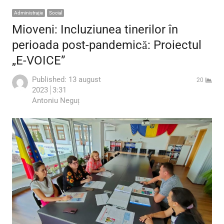
Administraţie
Social
Mioveni: Incluziunea tinerilor în
perioada post-pandemică: Proiectul
„E-VOICE”
Published:
13 august
20
2023
3:31
Author
Antoniu Neguț