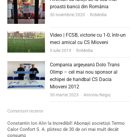
proastă bancă din România
Author
30 noiembrie 2020
RoMedia
Video | FCSB, victorie cu 1-0, într-un
meci amical cu CS Mioveni
Author
5 iulie 2019
RoMedia
Compania argeșeană Dolo Trans
Olimp – cel mai nou sponsor al
echipei de handbal CS Dacia
Mioveni 2012
Author
30 martie 2023
Antoniu Neguț
Comentarii recente
Constantin Ion Alin
la
Incredibil! Abonații societății Termo
Calor Confort S. A. plătesc de 30 de ori mai mult decât
consumă