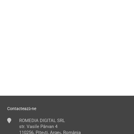
Contactează-ne
ROMEDIA DIGITAL SRL
str. Vasile Pârvan 4
110256, Pitești, Argeș, România