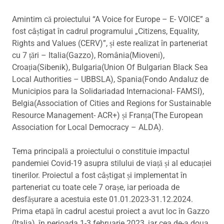
Amintim că proiectului “A Voice for Europe – E- VOICE” a
fost câștigat în cadrul programului „Citizens, Equality,
Rights and Values (CERV)”, și este realizat în parteneriat
cu 7 țări – Italia(Gazzo), România(Mioveni),
Croația(Sibenik), Bulgaria(Union Of Bulgarian Black Sea
Local Authorities – UBBSLA), Spania(Fondo Andaluz de
Municipios para la Solidariadad Internacional- FAMSI),
Belgia(Association of Cities and Regions for Sustainable
Resource Management- ACR+) și Franța(The European
Association for Local Democracy – ALDA).
Tema principală a proiectului o constituie impactul
pandemiei Covid-19 asupra stilului de viață și al educației
tinerilor. Proiectul a fost câștigat și implementat în
parteneriat cu toate cele 7 orașe, iar perioada de
desfășurare a acestuia este 01.01.2023-31.12.2024.
Prima etapă în cadrul acestui proiect a avut loc în Gazzo
(Italia), în perioada 1-3 februarie 2023, iar cea de-a doua