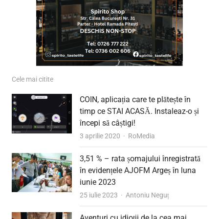
Cele mai citite
COIN, aplicația care te plătește în
timp ce STAI ACASĂ. Instaleaz-o și
începi să câștigi!
Author
3 aprilie 2020
RoMedia
3,51 % – rata șomajului înregistrată
în evidențele AJOFM Argeș în luna
iunie 2023
Author
25 iulie 2023
Antoniu Neguț
Aventuri cu idioții de la cea mai