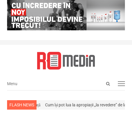
Open
Menu
Menu
search
panel
 stins din viață
FLASH NEWS
Cum își pot lua la apropiații „la revedere” de la…
NEWS 