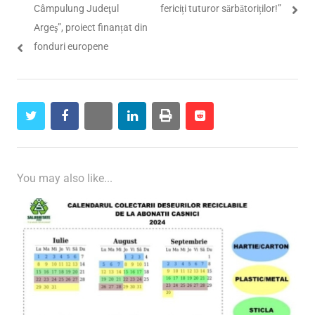
Câmpulung Judeţul
fericiți tuturor sărbătoriților!”
Argeş”, proiect finanțat din
fonduri europene
twitter
facebook
whatsapp
linkedin
print
reddit
reddit
You may also like...