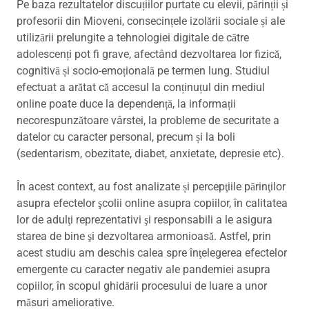
Pe baza rezultatelor discuțiilor purtate cu elevii, părinții și
profesorii din Mioveni, consecințele izolării sociale și ale
utilizării prelungite a tehnologiei digitale de către
adolescenți pot fi grave, afectând dezvoltarea lor fizică,
cognitivă și socio-emoțională pe termen lung. Studiul
efectuat a arătat că accesul la conținuțul din mediul
online poate duce la dependență, la informații
necorespunzătoare vârstei, la probleme de securitate a
datelor cu caracter personal, precum și la boli
(sedentarism, obezitate, diabet, anxietate, depresie etc).
În acest context, au fost analizate și percepţiile părinţilor
asupra efectelor şcolii online asupra copiilor, în calitatea
lor de adulţi reprezentativi şi responsabili a le asigura
starea de bine şi dezvoltarea armonioasă. Astfel, prin
acest studiu am deschis calea spre înţelegerea efectelor
emergente cu caracter negativ ale pandemiei asupra
copiilor, în scopul ghidării procesului de luare a unor
măsuri ameliorative.