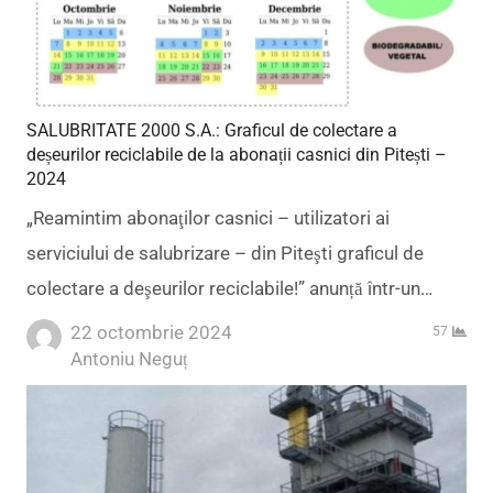
SALUBRITATE 2000 S.A.: Graficul de colectare a
deșeurilor reciclabile de la abonații casnici din Pitești –
2024
„Reamintim abonaţilor casnici – utilizatori ai
serviciului de salubrizare – din Piteşti graficul de
colectare a deşeurilor reciclabile!” anunță într-un…
22 octombrie 2024
57
Author
Antoniu Neguț