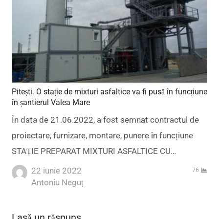
Pitești. O stație de mixturi asfaltice va fi pusă în funcțiune
în șantierul Valea Mare
În data de 21.06.2022, a fost semnat contractul de
proiectare, furnizare, montare, punere în funcțiune
STAȚIE PREPARAT MIXTURI ASFALTICE CU…
22 iunie 2022
76
Author
Antoniu Neguț
Lasă un răspuns