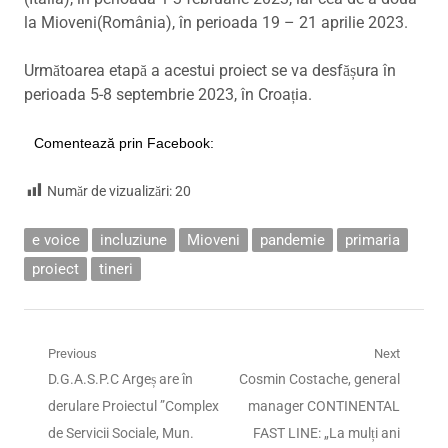
la Mioveni(România), în perioada 19 – 21 aprilie 2023.
Următoarea etapă a acestui proiect se va desfășura în
perioada 5-8 septembrie 2023, în Croația.
Comentează prin Facebook:
Număr de vizualizări:
20
e voice
incluziune
Mioveni
pandemie
primaria
proiect
tineri
Navigare
Previous
Next
Previous
Next
D.G.A.S.P.C Argeș are în
Cosmin Costache, general
în
post:
post:
derulare Proiectul ”Complex
manager CONTINENTAL
articole
de Servicii Sociale, Mun.
FAST LINE: „La mulți ani