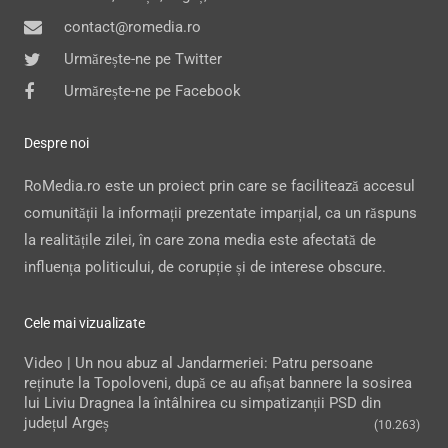
contact@romedia.ro
Urmărește-ne pe Twitter
Urmărește-ne pe Facebook
Despre noi
RoMedia.ro este un proiect prin care se facilitează accesul
comunității la informații prezentate imparțial, ca un răspuns
la realitățile zilei, în care zona media este afectată de
influența politicului, de corupție și de interese obscure.
Cele mai vizualizate
Video | Un nou abuz al Jandarmeriei: Patru persoane
reținute la Topoloveni, după ce au afișat bannere la sosirea
lui Liviu Dragnea la întâlnirea cu simpatizanții PSD din
județul Argeș
(10.263)