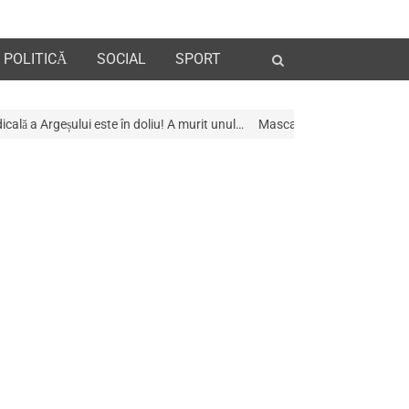
Open
POLITICĂ
SOCIAL
SPORT
search
panel
în doliu! A murit unul…
Mascații au descins la Galeria de Artã din Pitești