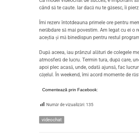
Ca model videochat de succes, e important să ai
când să te caute. Iar dacă nu te găsesc, îi pierzi.
Îmi rezerv întotdeauna primele ore pentru membr
nerăbdare să mai povestim. Am legat cu ei o rela
aceștia și mă binedispun pentru restul progra
După aceea, iau prânzul alături de colegele me
atmosferă de lucru. Termin tura, după care, un
apoi plec acasă, unde, odată ajunsă, fac lucruri
cățelul. În weekend, îmi acord momente de răsfă
Comentează prin Facebook:
Număr de vizualizări:
135
videochat