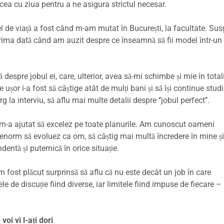
ea cu ziua pentru a ne asigura strictul necesar.
el de viață a fost când m-am mutat în București, la facultate. Sus
prima dată când am auzit despre ce înseamnă să fii model într-un
tă despre jobul ei, care, ulterior, avea să-mi schimbe și mie în total
ușor i-a fost să câștige atât de mulți bani și să își continue studii
g la interviu, să aflu mai multe detalii despre ‘’jobul perfect’’.
at m-a ajutat să excelez pe toate planurile. Am cunoscut oameni
enorm să evoluez ca om, să câștig mai multă încredere în mine și
entă și puternică în orice situație.
m fost plăcut surprinsă să aflu că nu este decât un job în care
le de discuție fiind diverse, iar limitele fiind impuse de fiecare –
oi vi l-ați dori