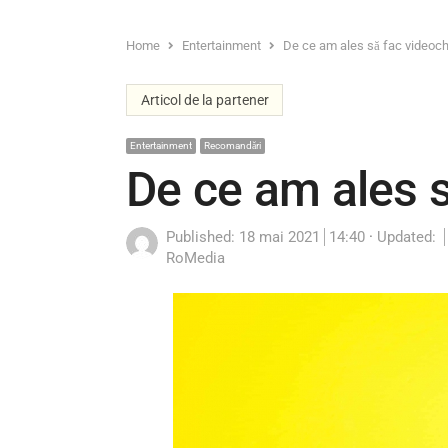
Home
Entertainment
De ce am ales să fac videoc
Articol de la partener
Entertainment
Recomandări
De ce am ales s
Published:
18 mai 2021
14:40
Updated:
Author
RoMedia