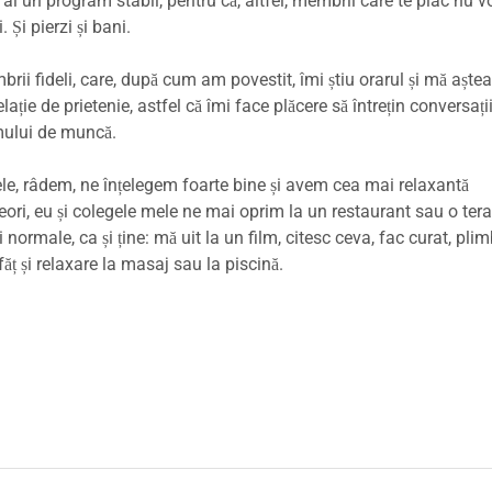
 un program stabil, pentru că, altfel, membrii care te plac nu vo
 Și pierzi și bani.
ii fideli, care, după cum am povestit, îmi știu orarul și mă aște
ție de prietenie, astfel că îmi face plăcere să întrețin conversați
mului de muncă.
le, râdem, ne înțelegem foarte bine și avem cea mai relaxantă
eori, eu și colegele mele ne mai oprim la un restaurant sau o tera
 normale, ca și ține: mă uit la un film, citesc ceva, fac curat, pli
ț și relaxare la masaj sau la piscină.