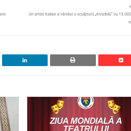
Next
oane
Un artist italian a vândut o sculptură „invizibilă” cu 15.00
post:
e
linkedin
print
red
red