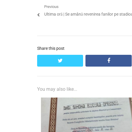
Navigare
Previous
Previous
Ultima oră | Se amână revenirea fanilor pe stadi
în
post:
articole
Share this post
twitter
facebook
You may also like...