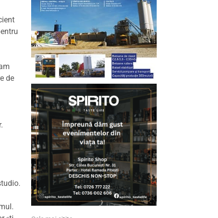
cient
pentru
 am
re de
.
tudio.
mul.