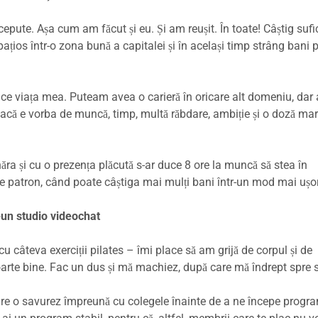
epute. Așa cum am făcut și eu. Și am reușit. În toate! Câștig sufi
pațios într-o zona bună a capitalei și în același timp strâng bani 
ce viața mea. Puteam avea o carieră în oricare alt domeniu, dar
 dacă e vorba de muncă, timp, multă răbdare, ambiție și o doză ma
năra și cu o prezența plăcută s-ar duce 8 ore la muncă să stea în
r de patron, când poate câștiga mai mulți bani într-un mod mai ușor
-un studio videochat
u câteva exerciții pilates – îmi place să am grijă de corpul și de
arte bine. Fac un dus și mă machiez, după care mă îndrept spre s
are o savurez împreună cu colegele înainte de a ne începe progra