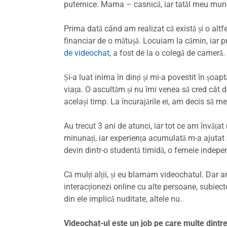
puternice. Mama – casnică, iar tatăl meu munc
Prima dată când am realizat că există și o altf
financiar de o mătușă. Locuiam la cămin, iar 
de videochat
, a fost de la o colegă de cameră.
Și-a luat inima în dinți și mi-a povestit în șoap
viața. O ascultăm și nu îmi venea să cred cât de 
același timp. La încurajările ei, am decis să mer
Au trecut 3 ani de atunci, iar tot ce am învăț
minunați, iar experiența acumulată m-a ajutat 
devin dintr-o studentă timidă, o femeie independ
Că mulți alții, și eu blamam videochatul. Dar a
interacționezi online cu alte persoane, subiecte
din ele implică nuditate, altele nu.
Videochat-ul este un job pe care multe dintre v