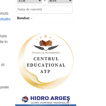
»
ținută
Rezultat:
-
studio
itate
le în
 să
 unele