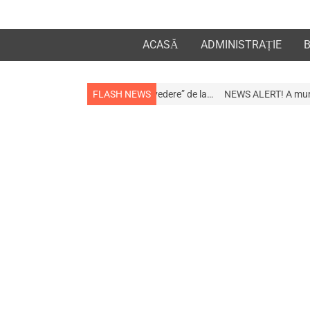
ACASĂ
ADMINISTRAȚIE
 apropiații „la revedere” de la…
FLASH NEWS
NEWS ALERT! A murit afaceristul Gogu St