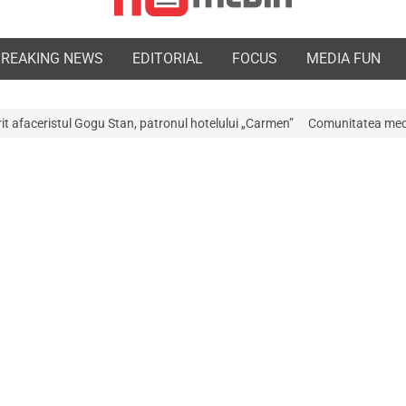
BREAKING NEWS
EDITORIAL
FOCUS
MEDIA FUN
an, patronul hotelului „Carmen”
Comunitatea medicală a Argeșului este 