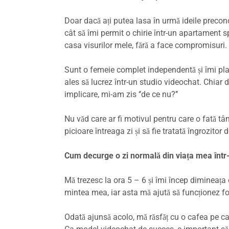
Doar dacă ați putea lasa în urmă ideile preconc
cât să îmi permit o chirie într-un apartament s
casa visurilor mele, fără a face compromisuri.
Sunt o femeie complet independentă și îmi pla
ales să lucrez într-un studio videochat. Chiar
implicare, mi-am zis ‘’de ce nu?’’
Nu văd care ar fi motivul pentru care o fată tâ
picioare întreaga zi și să fie tratată îngrozito
Cum decurge o zi normală din viața mea într
Mă trezesc la ora 5 – 6 și îmi încep dimineața c
mintea mea, iar asta mă ajută să funcționez fo
Odată ajunsă acolo, mă răsfăț cu o cafea pe c