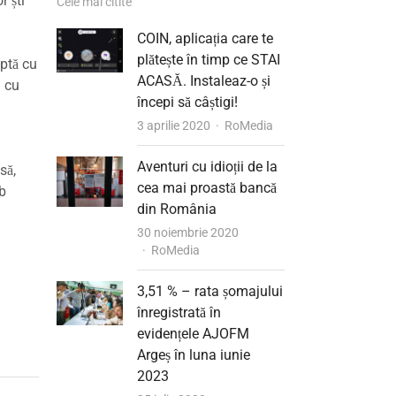
r ști
Cele mai citite
COIN, aplicația care te
plătește în timp ce STAI
aptă cu
ACASĂ. Instaleaz-o și
i cu
începi să câștigi!
Author
3 aprilie 2020
RoMedia
Aventuri cu idioții de la
să,
cea mai proastă bancă
mb
din România
30 noiembrie 2020
Author
RoMedia
3,51 % – rata șomajului
înregistrată în
evidențele AJOFM
Argeș în luna iunie
2023