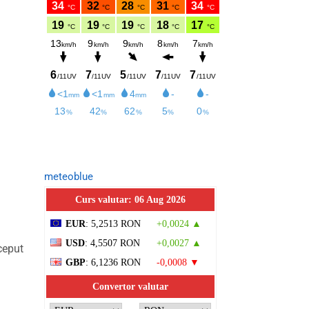
meteoblue
Curs valutar: 06 Aug 2026
EUR
: 5,2513 RON
+0,0024 ▲
USD
: 4,5507 RON
+0,0027 ▲
ceput
GBP
: 6,1236 RON
-0,0008 ▼
Convertor valutar