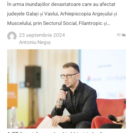
În urma inundațiilor devastatoare care au afectat
județele Galați și Vaslui, Arhiepiscopia Argeșului și
Muscelului, prin Sectorul Social, Filantropic și…
23 septembrie 2024
42
Author
Antoniu Neguț