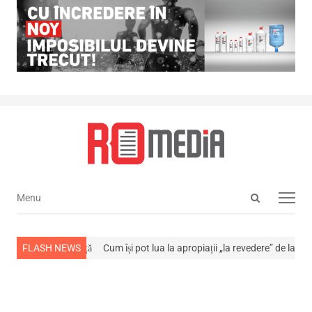
Open
Menu
Menu
search
panel
tins din viață
FLASH NEWS
Cum își pot lua la apropiații „la revedere” de la…
NEWS A