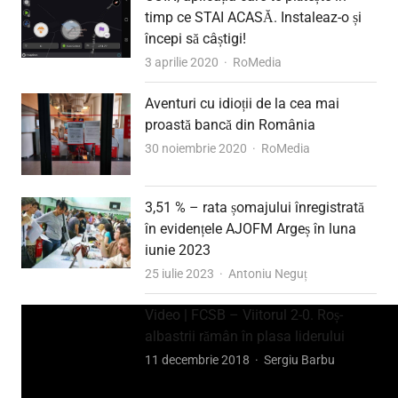
timp ce STAI ACASĂ. Instaleaz-o și
începi să câștigi!
Author
3 aprilie 2020
RoMedia
Aventuri cu idioții de la cea mai
proastă bancă din România
Author
30 noiembrie 2020
RoMedia
3,51 % – rata șomajului înregistrată
în evidențele AJOFM Argeș în luna
iunie 2023
Author
25 iulie 2023
Antoniu Neguț
Video | FCSB – Viitorul 2-0. Roș-
albastrii rămân în plasa liderului
Author
11 decembrie 2018
Sergiu Barbu