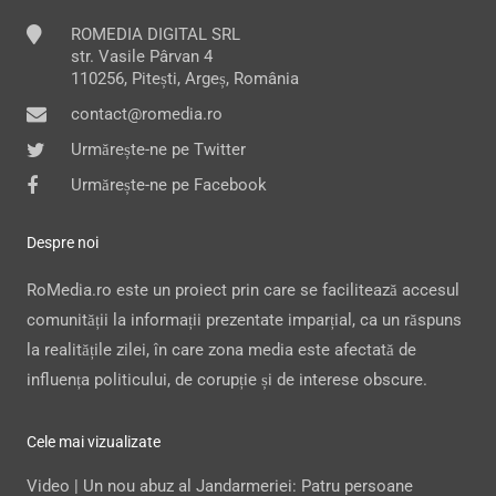
ROMEDIA DIGITAL SRL
str. Vasile Pârvan 4
110256, Pitești, Argeș, România
contact@romedia.ro
Urmărește-ne pe Twitter
Urmărește-ne pe Facebook
Despre noi
RoMedia.ro este un proiect prin care se facilitează accesul
comunității la informații prezentate imparțial, ca un răspuns
la realitățile zilei, în care zona media este afectată de
influența politicului, de corupție și de interese obscure.
Cele mai vizualizate
Video | Un nou abuz al Jandarmeriei: Patru persoane