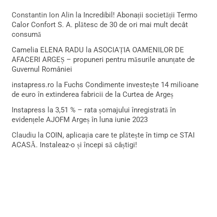
Constantin Ion Alin
la
Incredibil! Abonații societății Termo
Calor Confort S. A. plătesc de 30 de ori mai mult decât
consumă
Camelia ELENA RADU
la
ASOCIAȚIA OAMENILOR DE
AFACERI ARGEȘ – propuneri pentru măsurile anunțate de
Guvernul României
instapress.ro
la
Fuchs Condimente investește 14 milioane
de euro în extinderea fabricii de la Curtea de Argeș
Instapress
la
3,51 % – rata șomajului înregistrată în
evidențele AJOFM Argeș în luna iunie 2023
Claudiu
la
COIN, aplicația care te plătește în timp ce STAI
ACASĂ. Instaleaz-o și începi să câștigi!