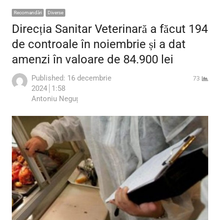
Recomandări
Diverse
Direcția Sanitar Veterinară a făcut 194
de controale în noiembrie și a dat
amenzi în valoare de 84.900 lei
Published:
16 decembrie
73
2024
1:58
Author
Antoniu Neguț