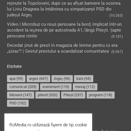
reținute la Topoloveni, după ce au afișat bannere la sosirea
lui Liviu Dragnea la întâlnirea cu simpatizanții PSD din
județul Argeș
(10.263)
Video | Microbuz cu nouă persoane la bord, implicat într-un
accident la ieşirea de pe autostrada A1, lângă Pitești. Șapte
persoane rănite
(9.181)
Decedat ținut de preot în magazia de lemne pentru că era
„sărac”! | Gestul preotului a scandalizat comunitatea
(9.067)
Etichete
apa
(99)
arges
(667)
Argeș
(96)
bani
(94)
comunicat
(209)
eveniment
(119)
mesaj
(112)
Mioveni
(147)
pitesti
(520)
Pitești
(237)
program
(118)
PSD
(152)
Termeni și condiții
RoMedia.ro utilizează fișiere de tip cookie