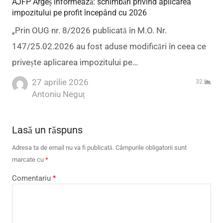
AJFP Argeș informează: schimbări privind aplicarea
impozitului pe profit începând cu 2026
„Prin OUG nr. 8/2026 publicată în M.O. Nr.
147/25.02.2026 au fost aduse modificări în ceea ce
privește aplicarea impozitului pe…
27 aprilie 2026
32
Author
Antoniu Neguț
Lasă un răspuns
Adresa ta de email nu va fi publicată.
Câmpurile obligatorii sunt
marcate cu
*
Comentariu
*