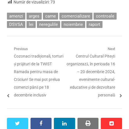
Număr de vizualizări:
73
amenzi
arges
carne
comercializare
controale
DSVSA
lei
neregulile
noiembrie
raport
Navigare
Previous
Next
Previous
Next
Cozonaci tradiționali, torturi
Centrul Cultural Pitești
în
post:
post:
și prăjituri de la TWIST
organizează, în perioada 16
articole
Ramada pentru masa de
– 20 decembrie 2024,
Crăciun! Se mai pot prelua
evenimente cultural-
comenzi până pe 18
educative și de dezvoltare
decembrie inclusiv
personală
twitter
facebook
linkedin
print
reddit
reddit