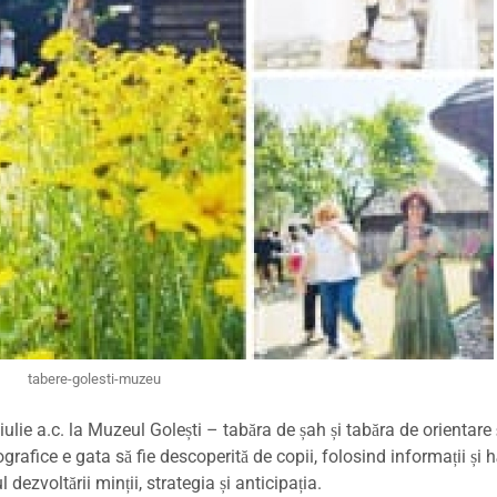
tabere-golesti-muzeu
ulie a.c. la Muzeul Golești – tabăra de șah și tabăra de orientare 
afice e gata să fie descoperită de copii, folosind informații și hăr
dezvoltării minții, strategia și anticipația.