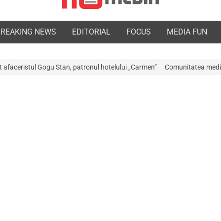
BREAKING NEWS
EDITORIAL
FOCUS
MEDIA FUN
n, patronul hotelului „Carmen”
Comunitatea medicală a Argeșului este î