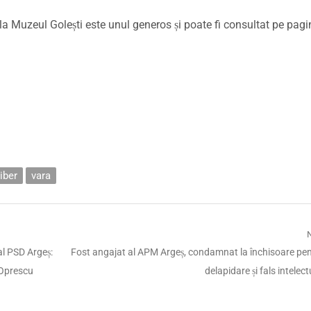
a Muzeul Golești este unul generos și poate fi consultat pe pagi
iber
vara
Next
 al PSD Argeș:
Fost angajat al APM Argeș, condamnat la închisoare pe
post:
-Oprescu
delapidare și fals intelect