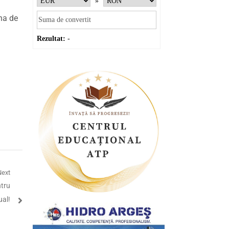
»
na de
Rezultat:
-
Next
ntru
ual!