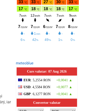
meteoblue
Curs valutar: 07 Aug 2026
EUR
: 5,2554 RON
+0,0041 ▲
USD
: 4,5584 RON
+0,0077 ▲
GBP
: 6,1277 RON
+0,0041 ▲
și
ți, iar
Convertor valutar