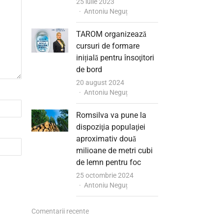
25 iulie 2023
Author
Antoniu Neguț
TAROM organizează
cursuri de formare
inițială pentru însoţitori
de bord
20 august 2024
Author
Antoniu Neguț
Romsilva va pune la
dispoziţia populaţiei
aproximativ două
milioane de metri cubi
de lemn pentru foc
25 octombrie 2024
Author
Antoniu Neguț
Comentarii recente