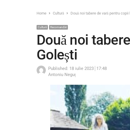
Home
Cultură
Două noi tabere de vară pentru copii 
Cultură
Recomandări
Două noi tabere
Golești
Published:
18 iulie 2023
17:48
Author
Antoniu Neguț