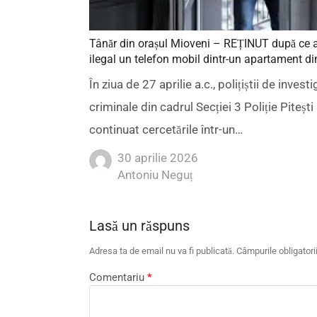
Tânăr din orașul Mioveni – REȚINUT după ce 
ilegal un telefon mobil dintr-un apartament din
În ziua de 27 aprilie a.c., polițiștii de investi
criminale din cadrul Secției 3 Poliție Pitești
continuat cercetările într-un…
30 aprilie 2026
Author
Antoniu Neguț
Lasă un răspuns
Adresa ta de email nu va fi publicată.
Câmpurile obligator
Comentariu
*