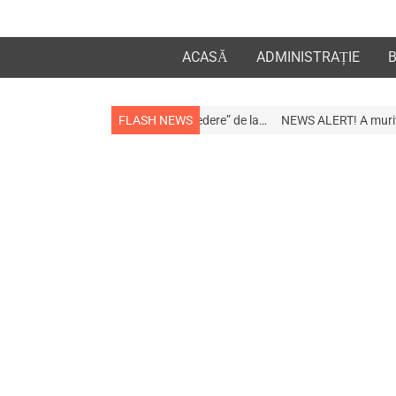
ACASĂ
ADMINISTRAȚIE
apropiații „la revedere” de la…
FLASH NEWS
NEWS ALERT! A murit afaceristul Gogu Sta