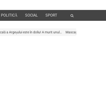
Open
POLITICĂ
SOCIAL
SPORT
search
panel
n doliu! A murit unul…
Mascații au descins la Galeria de Artã din Pitești