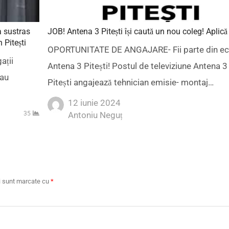
a sustras
JOB! Antena 3 Pitești își caută un nou coleg! Aplică 
 Pitești
OPORTUNITATE DE ANGAJARE- Fii parte din ec
gații
Antena 3 Pitești! Postul de televiziune Antena 3
 au
Pitești angajează tehnician emisie- montaj…
12 iunie 2024
Author
35
Antoniu Neguț
ii sunt marcate cu
*