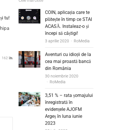
Cele mai citite
COIN, aplicația care te
și tu!
plătește în timp ce STAI
ACASĂ. Instaleaz-o și
hipa
începi să câștigi!
Author
3 aprilie 2020
RoMedia
Aventuri cu idioții de la
162
cea mai proastă bancă
din România
30 noiembrie 2020
Author
RoMedia
3,51 % – rata șomajului
înregistrată în
evidențele AJOFM
Argeș în luna iunie
2023