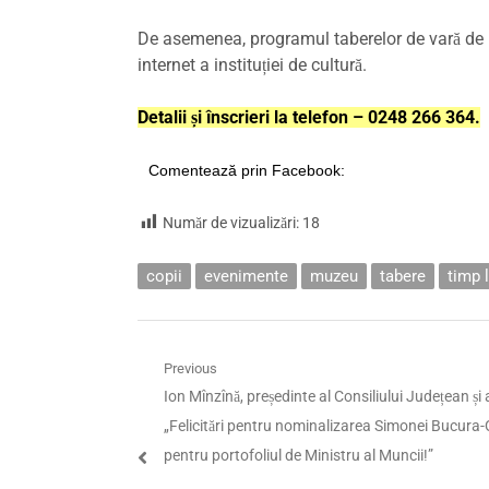
De asemenea, programul taberelor de vară de l
internet a instituției de cultură.
Detalii și înscrieri la telefon – 0248 266 364.
Comentează prin Facebook:
Număr de vizualizări:
18
copii
evenimente
muzeu
tabere
timp l
Navigare
Previous
Previous
Ion Mînzînă, președinte al Consiliului Județean și
în
post:
„Felicitări pentru nominalizarea Simonei Bucura
articole
pentru portofoliul de Ministru al Muncii!”