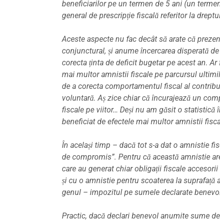
beneficiarilor pe un termen de 5 ani (un termen
general de prescripție fiscală referitor la dreptul
Aceste aspecte nu fac decât să arate că prezent
conjunctural, și anume încercarea disperată de 
corecta ținta de deficit bugetar pe acest an.
Ar 
mai multor amnistii fiscale pe parcursul ultimil
de a corecta comportamentul fiscal al contribua
voluntară. Aș zice chiar că încurajează un comp
fiscale pe viitor… Deși nu am găsit o statistică 
beneficiat de efectele mai multor amnistii fisca
În același timp – dacă tot s-a dat o amnistie f
de compromis”. Pentru că această amnistie are î
care au generat chiar obligații fiscale accesor
și cu o amnistie pentru scoaterea la suprafață
genul – impozitul pe sumele declarate benevol
Practic, dacă declari benevol anumite sume de b