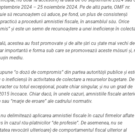
6 septembrie 2024 – 25 noiembrie 2024.
Pe de altă parte, OMF nr.
ebuie să recunoaștem că aduce, pe fond, un plus de consistență
practică a procedurii amnistiei fiscale, în ansamblul său.
Orice
is” și este un semn de recunoaștere a unei ineficiențe în colect
lă, acestea au fost promovate și de alte țări cu ștate mai vechi de
. Dar importantă e forma sub care se promovează aceste măsuri și,
puțin mediu.
supune “o doză de compromis” din partea autorității publice și es
o ineficiență în activitatea de colectare a resurselor bugetare. D
racter cu totul excepțional, poate chiar singular, și nu un grad de
2015 încoace. Chiar dacă, în unele cazuri, amnistiile fiscale anter
e sau “marje de eroare” ale cadrului normativ.
u delimitează aplicarea amnistiei fiscale în cazul firmelor aflate
s în cazul rău-platnicilor “de profesie”. De asemenea, nu se
atea revocării ulterioare) de comportamentul fiscal ulterior al