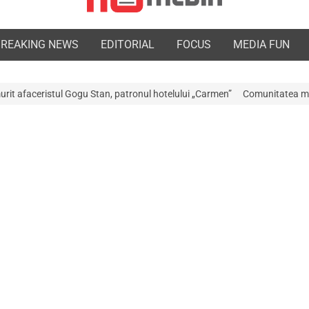
BREAKING NEWS
EDITORIAL
FOCUS
MEDIA FUN
Stan, patronul hotelului „Carmen”
Comunitatea medicală a Argeșului est