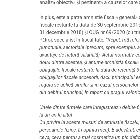
analiză obiectivă și pertinentă a cauzelor care
În plus, este a patra amnistie fiscală generală
fiscale restante la data de 30 septembrie 2015)
31 decembrie 2018) și OUG nr 69/2020 (cu trimi
Pătroi, specialist în fiscalitate:
”Repet, mă refer 
punctuale, sectoriale (precum, spre exemplu, am
avantaje de natură salarială). Actul normativ c
două dintre acestea, și anume amnistia fiscală ș
obligațiile fiscale restante la data de referinț
obligațiilor fiscale accesorii, dacă principalul
regula se aplică similar și în cazul persoanelor
din debitul principal, în raport cu pragul valoric
Unele dintre firmele care înregistrează debite 
la un an la altul
Cu privire la aceste măsuri de amnistie fiscală,
persoanele fizice, în opinia mea). E adevărat, cr
ceva, ceva pentru a mai cosmetiza un pic defici