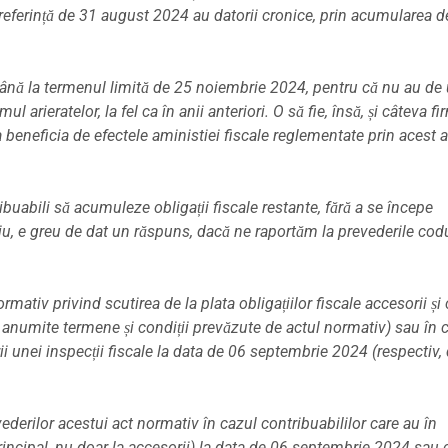
e referință de 31 august 2024 au datorii cronice, prin acumularea d
 până la termenul limită de 25 noiembrie 2024, pentru că nu au de
ul arieratelor, la fel ca în anii anteriori.
O să fie, însă, și câteva fir
a beneficia de efectele aministiei fiscale reglementate prin acest a
ibuabili să acumuleze obligații fiscale restante, fără a se începe
Știu, e greu de dat un răspuns, dacă ne raportăm la prevederile cod
rmativ privind scutirea de la plata obligațiilor fiscale accesorii și
în anumite termene și condiții prevăzute de actul normativ) sau în 
ării unei inspecții fiscale la data de 06 septembrie 2024 (respectiv,
ederilor acestui act normativ în cazul contribuabililor care au în
 principal, nu doar la accesorii) la data de 06 septembrie 2024 sau 