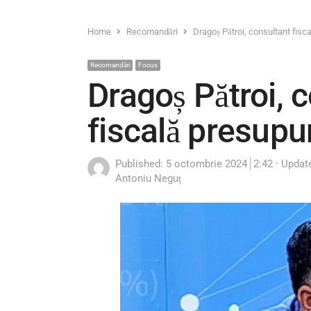
Home
Recomandări
Dragoș Pătroi, consultant fis
Recomandări
Focus
Dragoș Pătroi, c
fiscală presup
Published:
5 octombrie 2024
2:42
Updat
Author
Antoniu Neguț