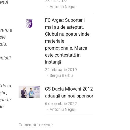
25 iulie 2023
menul
Author
Antoniu Neguț
FC Argeș: Suporterii
mai au de așteptat.
entru a
Clubul nu poate vinde
ele
materiale
diu,
promoționale. Marca
este contestată în
nistii
instanță
22 februarie 2019
Author
Sergiu Barbu
 “doza
CS Dacia Mioveni 2012
tie,
adaugă un nou sponsor
eparte
6 decembrie 2022
de
Author
Antoniu Neguț
Comentarii recente