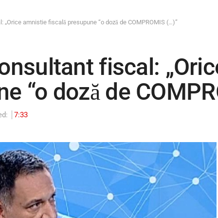
cal: „Orice amnistie fiscală presupune “o doză de COMPROMIS (…)”
onsultant fiscal: „Ori
une “o doză de COMP
ed:
7:33