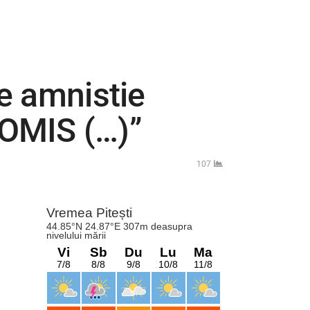
ce amnistie
ROMIS (…)”
107