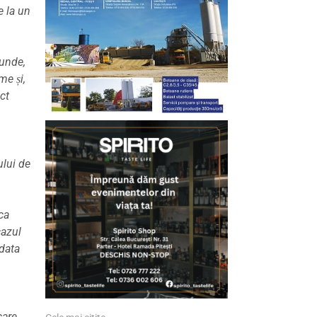
e la un
 unde,
me și,
ct
ului de
 ca
cazul
 data
care