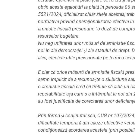
obțin aceste eșalonări la plată în perioada 0
5521/2024, oficializat chiar zilele acestea, tr
normativă privind operaționalizarea efectivă în 
amnistie fiscală presupune “o doză de comprom
resurselor bugetare
Nu neg utilitatea unor măsuri de aministie fisca
noi în ale democrației și ale statului de drept
ales, efectele utile previzionate pe termen cel 
E clar că orice măsură de amnistie fiscală pre
semn implicit de a recunoaște o slăbiciune sau 
o amnistie fiscală cred că trebuie să aibă un ca
repetabilitate așa cum s-a întâmplat la noi din 
au fost justificate de corectarea unor deficienț
Prin forma și conținutul său, OUG nr 107/2024 n
dificultate temporară din cauze obiective versu
condiționează acordarea acesteia (prin posibilit