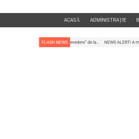
ACASĂ
ADMINISTRAȚIE
 la apropiații „la revedere” de la…
FLASH NEWS
NEWS ALERT! A murit afaceristul Gogu 