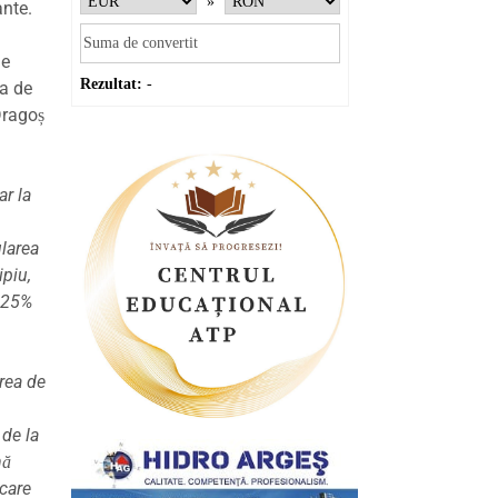
»
ante.
le
Rezultat:
-
ta de
Dragoș
ar la
ularea
ipiu,
v 25%
area de
 de la
nă
 care