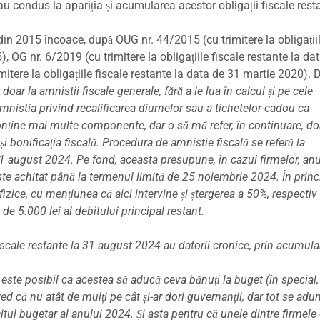
 au condus la apariția și acumularea acestor obligații fiscale rest
 din 2015 încoace, după OUG nr. 44/2015 (cu trimitere la obligații
, OG nr. 6/2019 (cu trimitere la obligațiile fiscale restante la da
tere la obligațiile fiscale restante la data de 31 martie 2020). 
doar la amnistii fiscale generale, fără a le lua în calcul și pe cele
nistia privind recalificarea diurnelor sau a tichetelor-cadou ca
onține mai multe componente, dar o să mă refer, în continuare, do
i bonificația fiscală.
Procedura de amnistie fiscală se referă la
ă 31 august 2024. Pe fond, aceasta presupune, în cazul firmelor, an
 este achitat până la termenul limită de 25 noiembrie 2024. În princ
 fizice, cu mențiunea că aici intervine și ștergerea a 50%, respecti
 de 5.000 lei al debitului principal restant.
fiscale restante la 31 august 2024 au datorii cronice, prin acumul
 este posibil ca acestea să aducă ceva bănuți la buget (în special,
ed că nu atât de mulți pe cât și-ar dori guvernanții, dar tot se adu
tul bugetar al anului 2024. Și asta pentru că unele dintre firmele