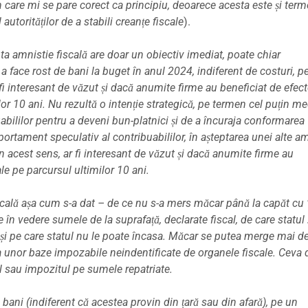
 care mi se pare corect ca principiu, deoarece acesta este și ter
 autorităților de a stabili creanțe fiscale
).
a amnistie fiscală are doar un obiectiv imediat, poate chiar
a face rost de bani la buget în anul 2024, indiferent de costuri, p
fi interesant de văzut și dacă anumite firme au beneficiat de efect
or 10 ani. Nu rezultă o intenție strategică, pe termen cel puțin me
bililor pentru a deveni bun-platnici și de a încuraja conformarea
ortament speculativ al contribuabililor, în așteptarea unei alte am
în acest sens, ar fi interesant de văzut și dacă anumite firme au
le pe parcursul ultimilor 10 ani.
iscală așa cum s-a dat – de ce nu s-a mers măcar până la capăt cu
n vedere sumele de la suprafață, declarate fiscal, de care statul ș
ii și pe care statul nu le poate încasa. Măcar se putea merge mai d
 a unor baze impozabile neindentificate de organele fiscale. Ceva 
 sau impozitul pe sumele repatriate.
ani (indiferent că acestea provin din țară sau din afară), pe un