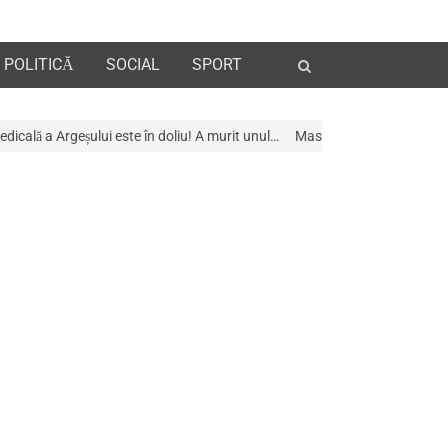
Open
POLITICĂ
SOCIAL
SPORT
search
panel
e în doliu! A murit unul…
Mascații au descins la Galeria de Artã din Pite