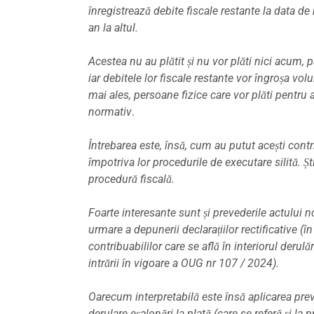
înregistrează debite fiscale restante la data d
an la altul.
Acestea nu au plătit și nu vor plăti nici acum,
iar debitele lor fiscale restante vor îngroșa volum
mai ales, persoane fizice care vor plăti pentru 
normativ
.
Întrebarea este, însă, cum au putut acești contr
împotriva lor procedurile de executare silită. 
procedură fiscală.
Foarte interesante sunt și prevederile actului no
urmare a depunerii declarațiilor rectificative (
contribuabililor care se află în interiorul derul
intrării în vigoare a OUG nr 107 / 2024).
Oarecum interpretabilă este însă aplicarea prev
derulare eșalonări la plată (care se referă și la