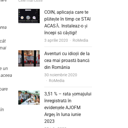
Cele mai citite
COIN, aplicația care te
plătește în timp ce STAI
ACASĂ. Instaleaz-o și
area
începi să câștigi!
Author
3 aprilie 2020
RoMedia
cât
 mai
Aventuri cu idioții de la
cea mai proastă bancă
din România
te un
e aceea
30 noiembrie 2020
Author
RoMedia
ioare
3,51 % – rata șomajului
înregistrată în
evidențele AJOFM
 în
Argeș în luna iunie
2023