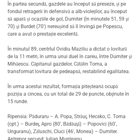
În partea secundă, gazdele au început să preseze, și pe
fondul retragerii în defensivă a alb-violeților, au început
să apară și ocaziile de gol, Dumiter (în minutele 51, 59 şi
70) şi Burdet (70′) nereușind să îl învingă pe Popescu,
care a avut o prestație excelentă.
În minutul 89, centrlul Ovidiu Maziliu a dictat o lovitură
de la 11 metri, în urma unui duel în careu, între Dumiter şi
Mihăescu. Căpitanul gazdelor, Cătălin Toma, a
transformat lovitura de pedeapsă, restabilind egalitatea.
În urma acestui rezultat, formația piteșteană ocupă
poziția a cincea, cu un total de 29 de puncte, obţinute în
15 runde.
Ripensia: Păduraru – A. Popa, Străuţ, Hecsko, C. Toma
(cpt.) – Burdeţ, Apro (80′, Bădăuţă) – Popovici (60′,
Unguranu), Zăluschi, Cluci (46′, Monea) – Dumiter.
Antrenor secund: Iulian Munteanu