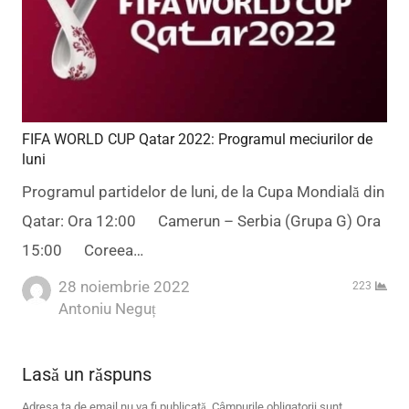
FIFA WORLD CUP Qatar 2022: Programul meciurilor de
luni
Programul partidelor de luni, de la Cupa Mondială din
Qatar: Ora 12:00 Camerun – Serbia (Grupa G) Ora
15:00 Coreea…
28 noiembrie 2022
223
Author
Antoniu Neguț
Lasă un răspuns
Adresa ta de email nu va fi publicată.
Câmpurile obligatorii sunt