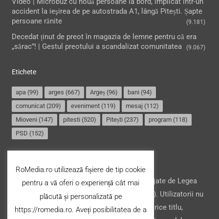
Video | Microbuz cu nouă persoane la bord, implicat într-un
accident la ieşirea de pe autostrada A1, lângă Pitești. Șapte
persoane rănite
(9.181)
Decedat ținut de preot în magazia de lemne pentru că era
„sărac”! | Gestul preotului a scandalizat comunitatea
(9.067)
Etichete
apa
(99)
arges
(667)
Argeș
(96)
bani
(94)
comunicat
(209)
eveniment
(119)
mesaj
(112)
Mioveni
(147)
pitesti
(520)
Pitești
(237)
program
(118)
PSD
(152)
Termeni și condiții
RoMedia.ro utilizează fișiere de tip cookie
Website-ul şi conţinutul acestuia, sunt protejate de Legea
pentru a vă oferi o experiență cât mai
drepturilor de autor din România (nr. 8/1996). Utilizatorii nu
plăcută și personalizată pe
pot copia, stoca, modifica ori transfera cu orice titlu,
https://romedia.ro. Aveți posibilitatea de a