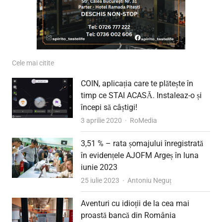
Cele mai citite
COIN, aplicația care te plătește în
timp ce STAI ACASĂ. Instaleaz-o și
începi să câștigi!
Author
3 aprilie 2020
RoMedia
3,51 % – rata șomajului înregistrată
în evidențele AJOFM Argeș în luna
iunie 2023
Author
25 iulie 2023
Antoniu Neguț
Aventuri cu idioții de la cea mai
proastă bancă din România