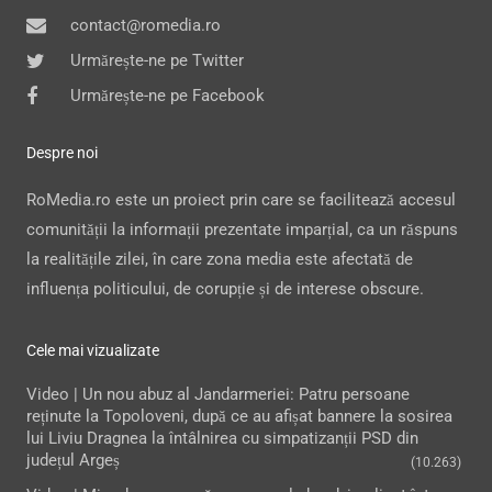
contact@romedia.ro
Urmărește-ne pe Twitter
Urmărește-ne pe Facebook
Despre noi
RoMedia.ro este un proiect prin care se facilitează accesul
comunității la informații prezentate imparțial, ca un răspuns
la realitățile zilei, în care zona media este afectată de
influența politicului, de corupție și de interese obscure.
Cele mai vizualizate
Video | Un nou abuz al Jandarmeriei: Patru persoane
reținute la Topoloveni, după ce au afișat bannere la sosirea
lui Liviu Dragnea la întâlnirea cu simpatizanții PSD din
județul Argeș
(10.263)