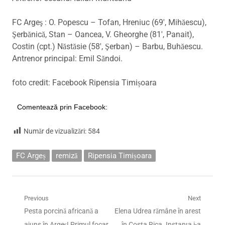
FC Argeş : O. Popescu – Tofan, Hreniuc (69′, Mihăescu),
Şerbănică, Stan – Oancea, V. Gheorghe (81′, Panait),
Costin (cpt.) Năstăsie (58′, Şerban) – Barbu, Buhăescu.
Antrenor principal: Emil Săndoi.
foto credit: Facebook Ripensia Timișoara
Comentează prin Facebook:
Număr de vizualizări:
584
FC Argeș
remiză
Ripensia Timișoara
Navigare
Previous
Next
Previous
Next
Pesta porcină africană a
Elena Udrea rămâne în arest
în
post:
post:
ajuns în Argeș! Primul focar,
în Costa Rica. Instanţa i-a