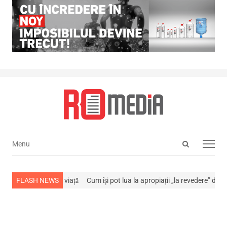
Open
Menu
Menu
search
panel
 s-a stins din viață
FLASH NEWS
Cum își pot lua la apropiații „la revedere” de la…
N