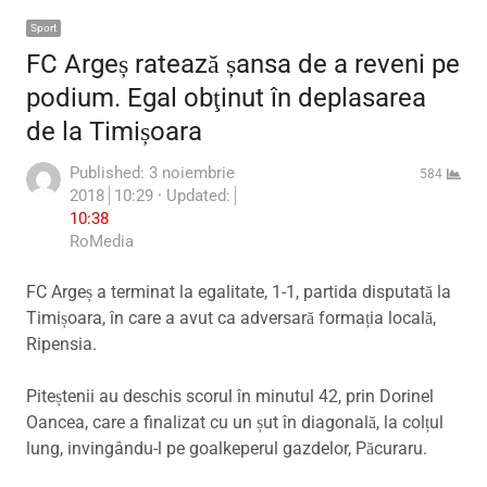
Sport
FC Argeș ratează șansa de a reveni pe
podium. Egal obţinut în deplasarea
de la Timișoara
Published:
3 noiembrie
584
2018
10:29
Updated:
10:38
Author
RoMedia
FC Argeș a terminat la egalitate, 1-1, partida disputată la
Timișoara, în care a avut ca adversară formația locală,
Ripensia.
Piteștenii au deschis scorul în minutul 42, prin Dorinel
Oancea, care a finalizat cu un șut în diagonală, la colțul
lung, invingându-l pe goalkeperul gazdelor, Păcuraru.