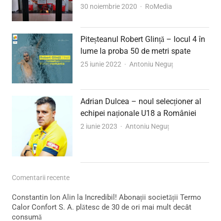
Author
30 noiembrie 2020
RoMedia
Piteșteanul Robert Glință – locul 4 în
lume la proba 50 de metri spate
Author
25 iunie 2022
Antoniu Neguț
Adrian Dulcea – noul selecționer al
echipei naționale U18 a României
Author
2 iunie 2023
Antoniu Neguț
Comentarii recente
Constantin Ion Alin
la
Incredibil! Abonații societății Termo
Calor Confort S. A. plătesc de 30 de ori mai mult decât
consumă