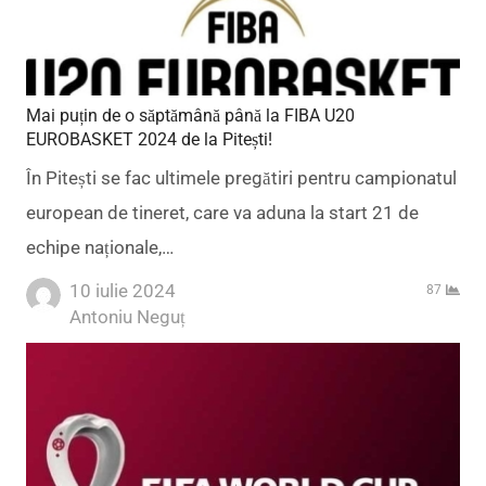
Mai puțin de o săptămână până la FIBA U20
EUROBASKET 2024 de la Pitești!
În Pitești se fac ultimele pregătiri pentru campionatul
european de tineret, care va aduna la start 21 de
echipe naționale,…
10 iulie 2024
87
Author
Antoniu Neguț