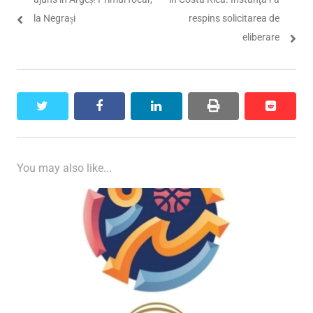
articole
la Negrași
respins solicitarea de
eliberare
twitter
facebook
linkedin
print
reddit
reddit
You may also like...