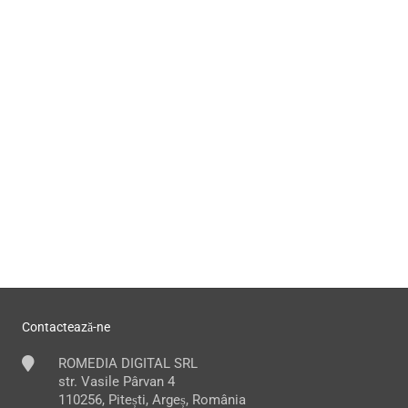
Contactează-ne
ROMEDIA DIGITAL SRL
str. Vasile Pârvan 4
110256, Pitești, Argeș, România