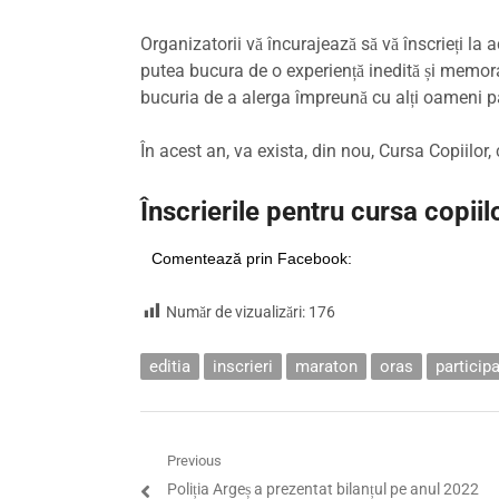
Organizatorii vă încurajează să vă înscrieți la 
putea bucura de o experiență inedită și memorabi
bucuria de a alerga împreună cu alți oameni pas
În acest an, va exista, din nou, Cursa Copiilor,
Înscrierile pentru cursa copiil
Comentează prin Facebook:
Număr de vizualizări:
176
editia
inscrieri
maraton
oras
participa
Navigare
Previous
Previous
Poliția Argeș a prezentat bilanțul pe anul 2022