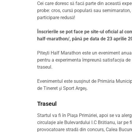
Cei care doresc să facă parte din această experie
probe: cros, cursă populară sau semimaraton, 
participare redusă!
Înscrierile se pot face pe site-ul oficial al co
half-marathon/, până pe data de 23 aprilie 2
Piteşti Half Marathon este un eveniment anual, c
pentru a experimenta împreună satisfacția de a 
traseul.
Evenimentul este susţinut de Primăria Municipiu
de Tineret şi Sport Argeş.
Traseul
Startul va fi în Piaţa Primăriei, apoi se va ale
circulaţie ale Bulevardului I.C Brătianu, iar pe
provocatoare stradă din concurs, Calea Bucure