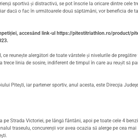
nță sportivă și distractivă, se pot înscrie la oricare dintre cele tr
iar dacă o fac în următoarele două săptămâni, vor beneficia de t
mpetiției, accesând link-ul https://pitestitriathlon.ro/product/pit
023.
e reunește alergători de toate vârstele și nivelurile de pregătire f
trece linia de sosire, indiferent de timpul în care au reușit să p
lui Piteşti, iar partener sportiv, anul acesta, este Direcţia Judeţ
rga pe Strada Victoriei, pe lângă fântâni, apoi pe toate cele 4 benz
 finalul traseulu, concurenții vor avea ocazia să alerge pe cea mai
şti.