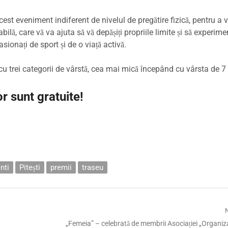
acest eveniment indiferent de nivelul de pregătire fizică, pentru a 
lă, care vă va ajuta să vă depășiți propriile limite și să experime
ionați de sport și de o viață activă.
 cu trei categorii de vârstă, cea mai mică începând cu vârsta de 7 
or sunt gratuite!
nti
Pitești
premii
traseu
Next
„Femeia” – celebrată de membrii Asociației „Organiz