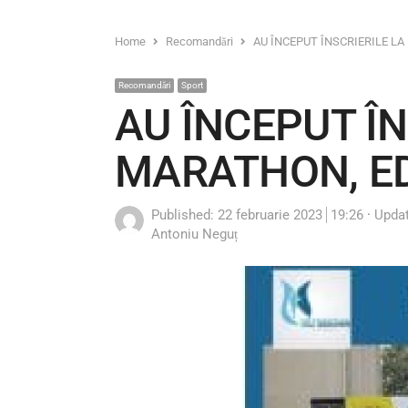
Home
Recomandări
AU ÎNCEPUT ÎNSCRIERILE LA 
Recomandări
Sport
AU ÎNCEPUT ÎN
MARATHON, EDI
Published:
22 februarie 2023
19:26
Upda
Author
Antoniu Neguț