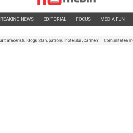
BREAKING NEWS
EDITORIAL
FOCUS
MEDIA FUN
Stan, patronul hotelului „Carmen”
Comunitatea medicală a Argeșului est