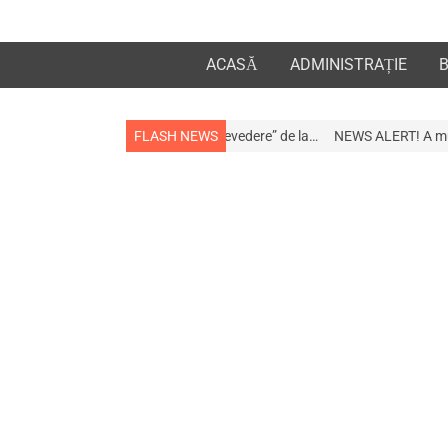
ACASĂ
ADMINISTRAȚIE
la apropiații „la revedere” de la…
FLASH NEWS
NEWS ALERT! A murit afaceristul Gogu 