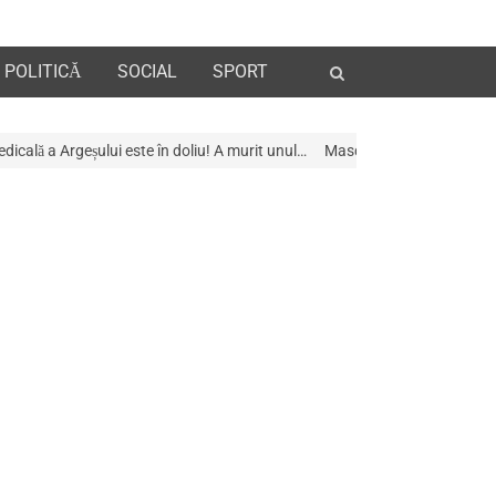
Open
POLITICĂ
SOCIAL
SPORT
search
panel
e în doliu! A murit unul…
Mascații au descins la Galeria de Artã din Pite