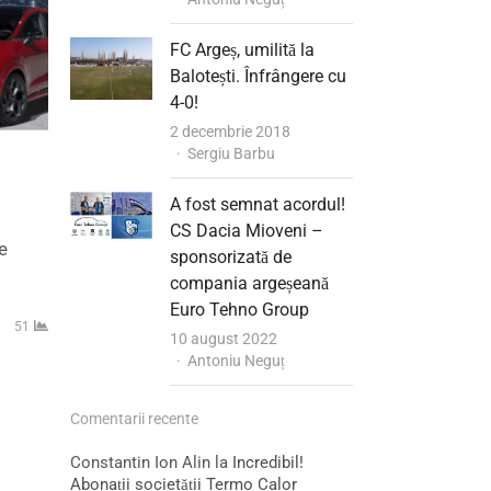
FC Argeș, umilită la
Balotești. Înfrângere cu
4-0!
2 decembrie 2018
Author
Sergiu Barbu
A fost semnat acordul!
CS Dacia Mioveni –
e
sponsorizată de
compania argeșeană
Euro Tehno Group
51
10 august 2022
Author
Antoniu Neguț
Comentarii recente
Constantin Ion Alin
la
Incredibil!
Abonații societății Termo Calor