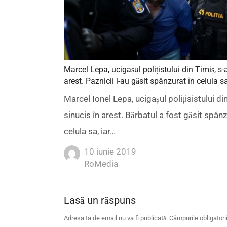
Marcel Lepa, ucigașul polițistului din Timiș, s-
arest. Paznicii l-au găsit spânzurat în celula s
Marcel Ionel Lepa, ucigașul polițisistului di
sinucis în arest. Bărbatul a fost găsit spânz
celula sa, iar…
10 iunie 2019
Author
RoMedia
Lasă un răspuns
Adresa ta de email nu va fi publicată.
Câmpurile obligator