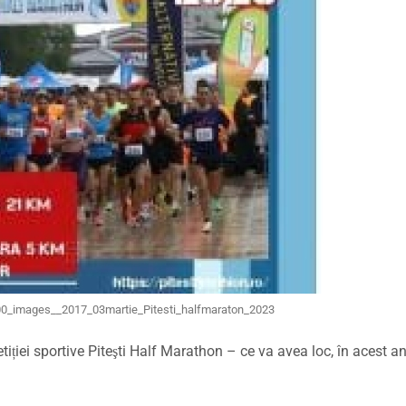
0_images__2017_03martie_Pitesti_halfmaraton_2023
tiției sportive Piteşti Half Marathon – ce va avea loc, în acest an