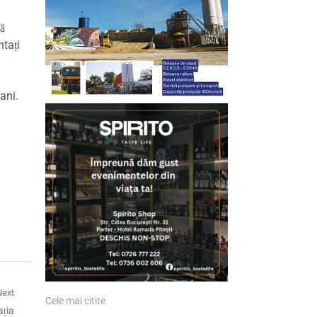
vă
ntați
ani.
Next
Cele mai citite
ația