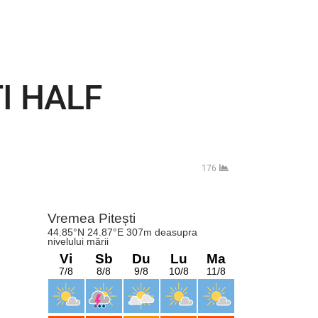
I HALF
176