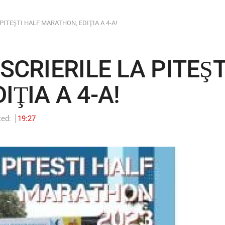
PITEŞTI HALF MARATHON, EDIŢIA A 4-A!
SCRIERILE LA PITEŞT
ŢIA A 4-A!
ted:
19:27