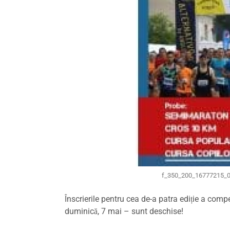
f_350_200_16777215_0
Înscrierile pentru cea de-a patra ediție a compe
duminică, 7 mai – sunt deschise!