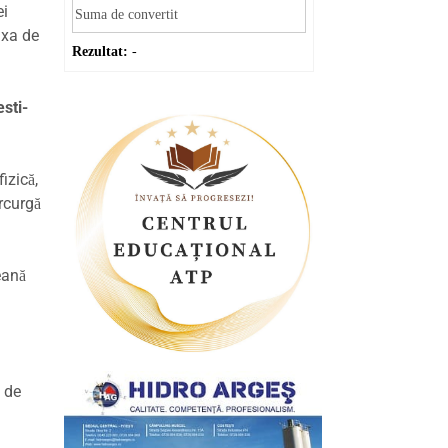
ei
axa de
Rezultat:
-
esti-
izică,
arcurgă
eană
i de