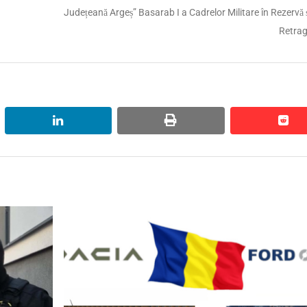
post:
Județeană Argeș” Basarab I a Cadrelor Militare în Rezervă ș
Retrag
linkedin
print
red
red