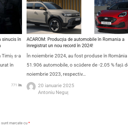
a sinucis în
ACAROM: Producția de automobile în Romania a
a
înregistrat un nou record în 2024!
n Timiș s-a
În noiembrie 2024, au fost produse în România
urat în
51.906 automobile, o scădere de -2.05 % față d
noiembrie 2023, respectiv…
20 ianuarie 2025
771
Author
Antoniu Neguț
ii sunt marcate cu
*