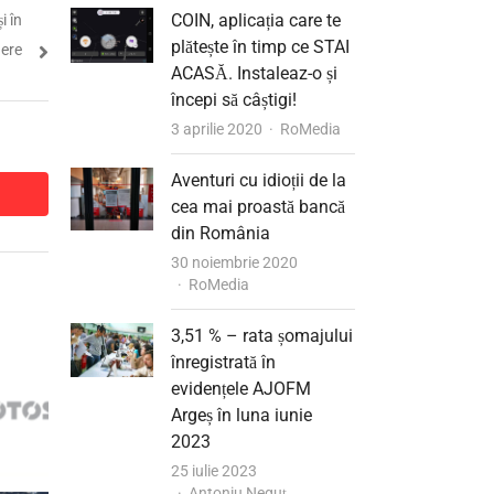
COIN, aplicația care te
i în
plătește în timp ce STAI
ere
ACASĂ. Instaleaz-o și
începi să câștigi!
Author
3 aprilie 2020
RoMedia
Aventuri cu idioții de la
dit
dit
cea mai proastă bancă
din România
30 noiembrie 2020
Author
RoMedia
3,51 % – rata șomajului
înregistrată în
evidențele AJOFM
Argeș în luna iunie
2023
25 iulie 2023
Author
Antoniu Neguț