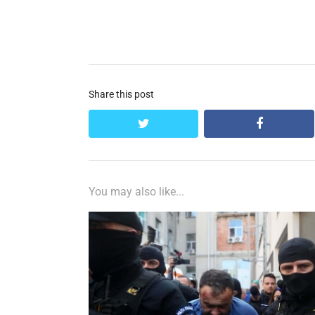
în
post:
articole
Share this post
twitter
facebook
You may also like...