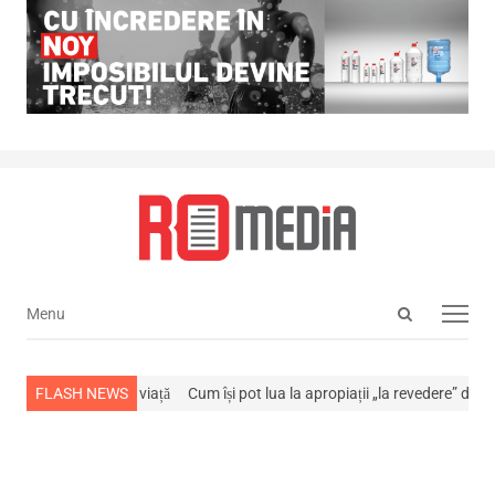
Open
Menu
Menu
search
panel
s-a stins din viață
FLASH NEWS
Cum își pot lua la apropiații „la revedere” de la…
NE