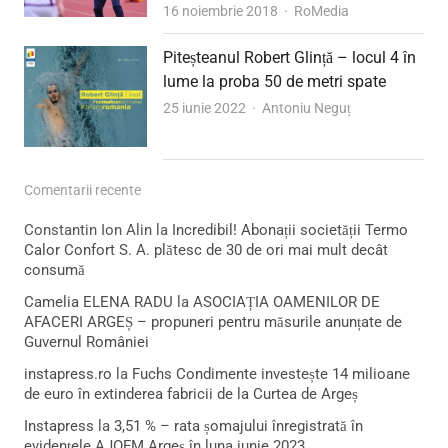
Author
16 noiembrie 2018
RoMedia
Piteșteanul Robert Glință – locul 4 în
lume la proba 50 de metri spate
Author
25 iunie 2022
Antoniu Neguț
Comentarii recente
Constantin Ion Alin
la
Incredibil! Abonații societății Termo
Calor Confort S. A. plătesc de 30 de ori mai mult decât
consumă
Camelia ELENA RADU
la
ASOCIAȚIA OAMENILOR DE
AFACERI ARGEȘ – propuneri pentru măsurile anunțate de
Guvernul României
instapress.ro
la
Fuchs Condimente investește 14 milioane
de euro în extinderea fabricii de la Curtea de Argeș
Instapress
la
3,51 % – rata șomajului înregistrată în
evidențele AJOFM Argeș în luna iunie 2023