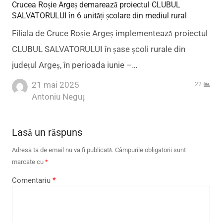
Crucea Roșie Argeș demarează proiectul CLUBUL
SALVATORULUI în 6 unități școlare din mediul rural
Filiala de Cruce Roșie Argeș implementează proiectul
CLUBUL SALVATORULUI în șase școli rurale din
județul Argeș, în perioada iunie –…
21 mai 2025
22
Author
Antoniu Neguț
Lasă un răspuns
Adresa ta de email nu va fi publicată.
Câmpurile obligatorii sunt
marcate cu
*
Comentariu
*