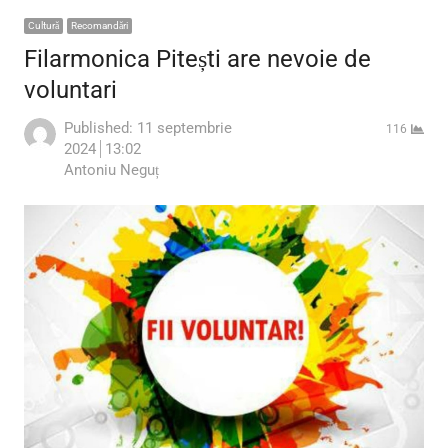
Cultură
Recomandări
Filarmonica Pitești are nevoie de
voluntari
Published:
11 septembrie
116
2024
13:02
Author
Antoniu Neguț