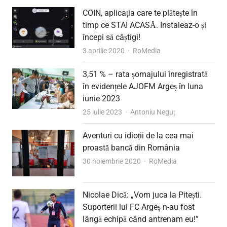
COIN, aplicația care te plătește în
timp ce STAI ACASĂ. Instaleaz-o și
începi să câștigi!
Author
3 aprilie 2020
RoMedia
3,51 % – rata șomajului înregistrată
în evidențele AJOFM Argeș în luna
iunie 2023
Author
25 iulie 2023
Antoniu Neguț
Aventuri cu idioții de la cea mai
proastă bancă din România
Author
30 noiembrie 2020
RoMedia
Nicolae Dică: „Vom juca la Pitești.
Suporterii lui FC Argeș n-au fost
lângă echipă când antrenam eu!”