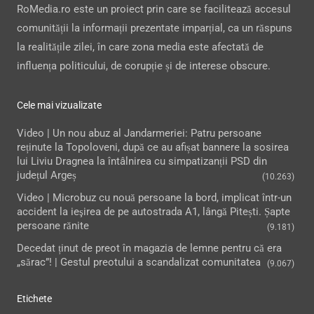
RoMedia.ro este un proiect prin care se facilitează accesul
comunității la informații prezentate imparțial, ca un răspuns
la realitățile zilei, în care zona media este afectată de
influența politicului, de corupție și de interese obscure.
Cele mai vizualizate
Video | Un nou abuz al Jandarmeriei: Patru persoane
reținute la Topoloveni, după ce au afișat bannere la sosirea
lui Liviu Dragnea la întâlnirea cu simpatizanții PSD din
județul Argeș
(10.263)
Video | Microbuz cu nouă persoane la bord, implicat într-un
accident la ieşirea de pe autostrada A1, lângă Pitești. Șapte
persoane rănite
(9.181)
Decedat ținut de preot în magazia de lemne pentru că era
„sărac”! | Gestul preotului a scandalizat comunitatea
(9.067)
Etichete