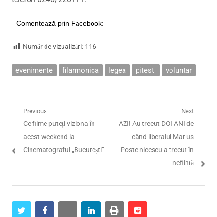
Comentează prin Facebook:
Număr de vizualizări:
116
evenimente
filarmonica
legea
pitesti
voluntar
Navigare
Previous
Next
Previous
Next
Ce filme puteți viziona în
AZI! Au trecut DOI ANI de
în
post:
post:
acest weekend la
când liberalul Marius
articole
Cinematograful „București”
Postelnicescu a trecut în
neființă
twitter
facebook
whatsapp
linkedin
print
reddit
reddit