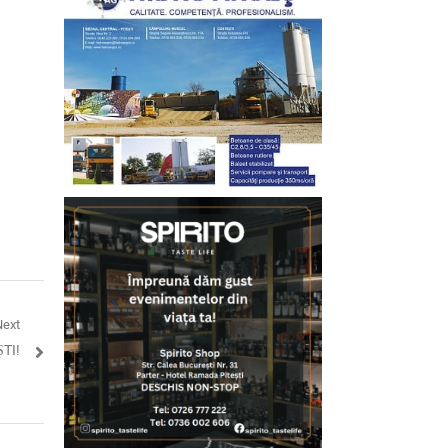
Next
TI!