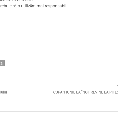
trebuie să o utilizăm mai responsabil!
ta
Next
lului
CUPA 1 IUNIE LA ÎNOT REVINE LA PITEȘ
post: