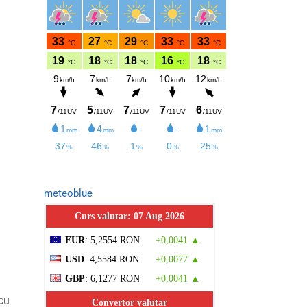
meteoblue
Curs valutar: 07 Aug 2026
EUR
: 5,2554 RON
+0,0041 ▲
USD
: 4,5584 RON
+0,0077 ▲
GBP
: 6,1277 RON
+0,0041 ▲
cu
Convertor valutar