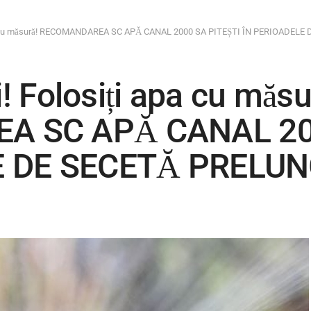
i apa cu măsură! RECOMANDAREA SC APĂ CANAL 2000 SA PITEȘTI ÎN PERIOADEL
i! Folosiți apa cu măsu
 SC APĂ CANAL 200
E DE SECETĂ PRELU