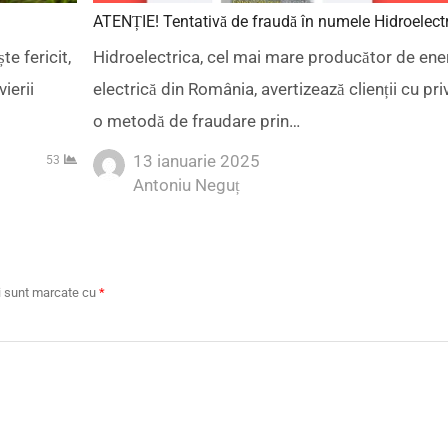
ATENȚIE! Tentativă de fraudă în numele Hidroelectr
e fericit,
Hidroelectrica, cel mai mare producător de ene
ierii
electrică din România, avertizează clienții cu priv
o metodă de fraudare prin…
13 ianuarie 2025
53
Author
Antoniu Neguț
ii sunt marcate cu
*