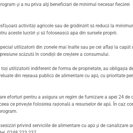
ogram şi a nu priva alţi beneficiari de minimul necesar fiecărei
sfășoară activități agricole sau de grădinărit să reducă la minim
tru aceste lucrări și să folosească apa din sursele proprii.
pecial utilizatorii din zonele mai înalte sau pe cei aflați la capăt 
presiune scăzută în condiții de creștere a consumului.
 toți utilizatorii indiferent de forma de proprietate, au obligația d
preluate din rețeaua publică de alimentare cu apă, cu prioritate pe
e eforturi pentru a asigura un regim de furnizare a apei 24 de o
n ceea ce privește folosirea rațională a resurselor de apă. În caz con
 program.
 sesizări privind serviciile de alimentare cu apă şi de canalizare a
 tel. 0248 223 237.