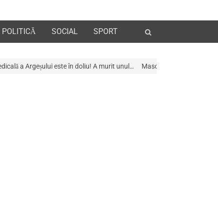
Open
POLITICĂ
SOCIAL
SPORT
search
panel
 în doliu! A murit unul…
Mascații au descins la Galeria de Artã din Piteș