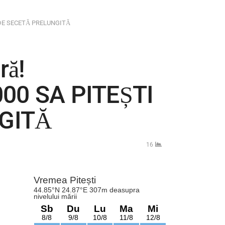
E DE SECETĂ PRELUNGITĂ
ră!
0 SA PITEȘTI
NGITĂ
16