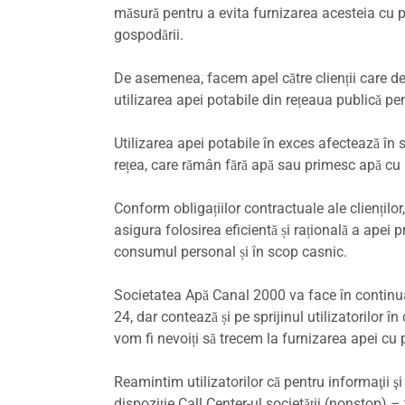
măsură pentru a evita furnizarea acesteia cu pr
gospodării.
De asemenea, facem apel către clienții care de
utilizarea apei potabile din rețeaua publică pen
Utilizarea apei potabile în exces afectează în s
rețea, care rămân fără apă sau primesc apă cu 
Conform obligațiilor contractuale ale clienților,
asigura folosirea eficientă și rațională a apei 
consumul personal și în scop casnic.
Societatea Apă Canal 2000 va face în continuar
24, dar contează și pe sprijinul utilizatorilor î
vom fi nevoiți să trecem la furnizarea apei cu
Reamintim utilizatorilor că pentru informaţii şi
dispoziţie Call Center-ul societăţii (nonstop) –