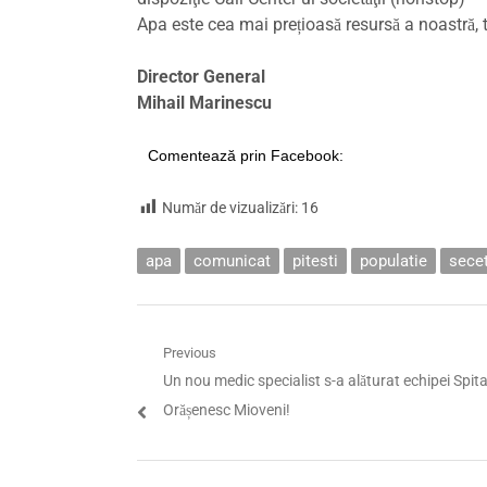
Apa este cea mai prețioasă resursă a noastră, 
Director General
Mihail Marinescu
Comentează prin Facebook:
Număr de vizualizări:
16
apa
comunicat
pitesti
populatie
sece
Navigare
Previous
Previous
Un nou medic specialist s-a alăturat echipei Spita
în
post:
Orășenesc Mioveni!
articole