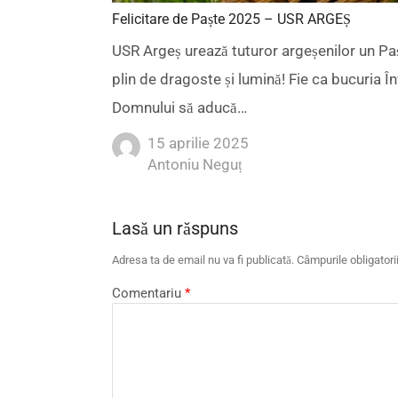
Felicitare de Paște 2025 – USR ARGEȘ
USR Argeș urează tuturor argeșenilor un Pașt
plin de dragoste și lumină! Fie ca bucuria Înv
Domnului să aducă…
15 aprilie 2025
Author
Antoniu Neguț
Lasă un răspuns
Adresa ta de email nu va fi publicată.
Câmpurile obligator
Comentariu
*