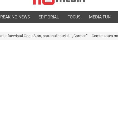
BREAKING NEWS
EDITORIAL
FOCUS
MEDIA FUN
tan, patronul hotelului „Carmen”
Comunitatea medicală a Argeșului este