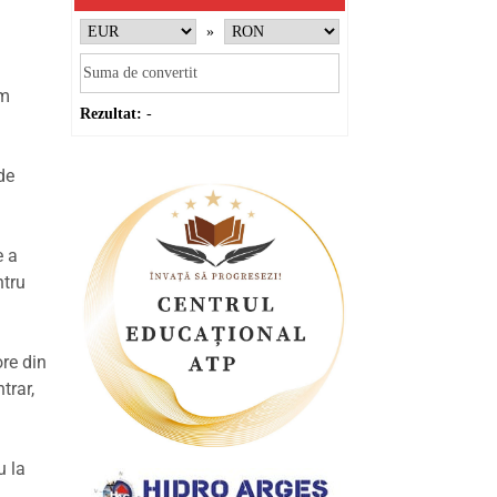
»
um
Rezultat:
-
de
e a
ntru
re din
trar,
u la