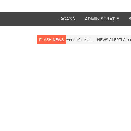
ACASĂ
ADMINISTRAȚIE
a apropiații „la revedere” de la…
FLASH NEWS
NEWS ALERT! A murit afaceristul Gogu S