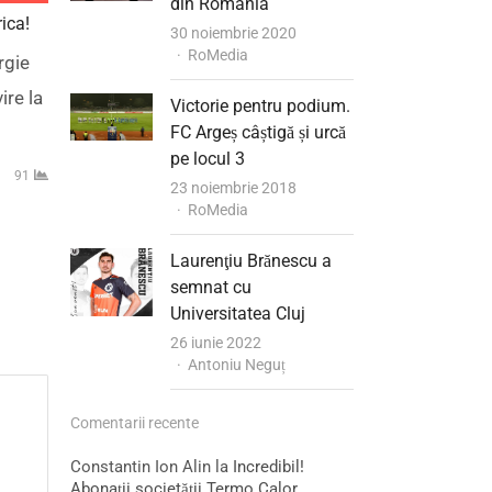
din România
ica!
30 noiembrie 2020
Author
RoMedia
rgie
ire la
Victorie pentru podium.
FC Argeș câștigă și urcă
pe locul 3
91
23 noiembrie 2018
Author
RoMedia
Laurenţiu Brănescu a
semnat cu
Universitatea Cluj
26 iunie 2022
Author
Antoniu Neguț
Comentarii recente
Constantin Ion Alin
la
Incredibil!
Abonații societății Termo Calor