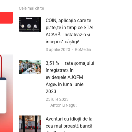
Cele mai citite
dit
dit
COIN, aplicația care te
plătește în timp ce STAI
ACASĂ. Instaleaz-o și
începi să câștigi!
Author
3 aprilie 2020
RoMedia
3,51 % – rata șomajului
înregistrată în
evidențele AJOFM
Argeș în luna iunie
2023
25 iulie 2023
Author
Antoniu Neguț
Aventuri cu idioții de la
cea mai proastă bancă