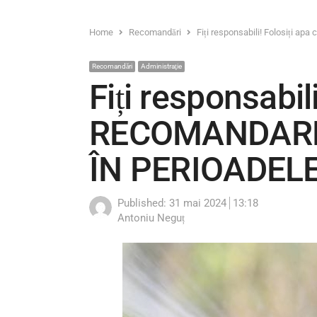
Home
Recomandări
Fiți responsabili! Folosiț
Recomandări
Administraţie
Fiți responsabil
RECOMANDAREA
ÎN PERIOADEL
Published:
31 mai 2024
13:18
Author
Antoniu Neguț