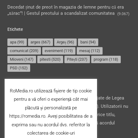
Decedat ținut de preot în magazia de lemne pentru că era
„sărac”! | Gestul preotului a scandalizat comunitatea
(9.067)
Etichete
apa
(99)
arges
(667)
Argeș
(96)
bani
(94)
comunicat
(209)
eveniment
(119)
mesaj
(112)
Mioveni
(147)
pitesti
(520)
Pitești
(237)
program
(118)
PSD
(152)
Termeni și condiții
RoMedia.ro utilizează fișiere de tip cookie
Website-ul şi conţinutul acestuia, sunt protejate de Legea
pentru a vă oferi o experiență cât mai
drepturilor de autor din România (nr. 8/1996). Utilizatorii nu
plăcută și personalizată pe
pot copia, stoca, modifica ori transfera cu orice titlu,
https://romedia.ro. Aveți posibilitatea de a
conţinutul acestuia (parțial sau integral), fără acordul
exprima sau nu acordul dvs. referitor la
deținătorului.
colectarea de cookie-uri