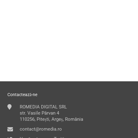
Contactează-ne
ROMEDIA DIGITAL SRL
str. Vasile Pârvan 4
110256, Pitești, Argeș, România
contact@romedia.ro