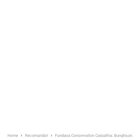
Home
Recomandări
Fundația Conservation Carpathia: Bunghișorul ame