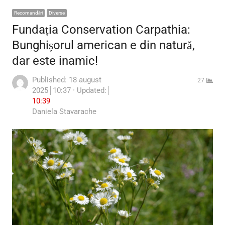
Recomandări
Diverse
Fundația Conservation Carpathia:
Bunghișorul american e din natură,
dar este inamic!
Published:
18 august
27
2025
10:37
Updated:
10:39
Author
Daniela Stavarache