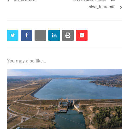
bloc ,,fantomă”
twitter
facebook
whatsapp
linkedin
print
reddit
reddit
You may also like...