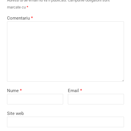
Adresa ta de email nu va fi publicată.
Câmpurile obligatorii sunt
marcate cu
*
Comentariu
*
Nume
*
Email
*
Site web