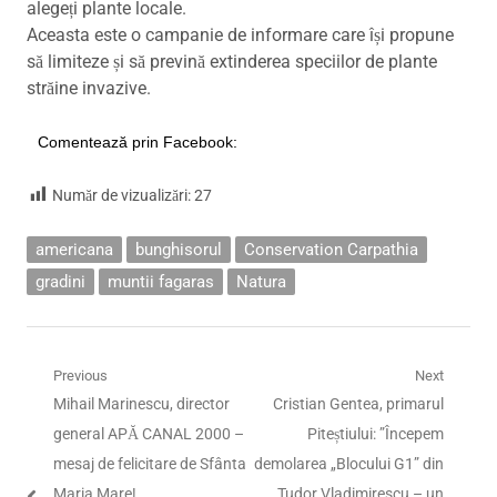
alegeți plante locale.
Aceasta este o campanie de informare care își propune
să limiteze și să prevină extinderea speciilor de plante
străine invazive.
Comentează prin Facebook:
Număr de vizualizări:
27
americana
bunghisorul
Conservation Carpathia
gradini
muntii fagaras
Natura
Navigare
Previous
Next
Previous
Next
Mihail Marinescu, director
Cristian Gentea, primarul
în
post:
post:
general APĂ CANAL 2000 –
Piteștiului: ”Începem
articole
mesaj de felicitare de Sfânta
demolarea „Blocului G1” din
Maria Mare!
Tudor Vladimirescu – un