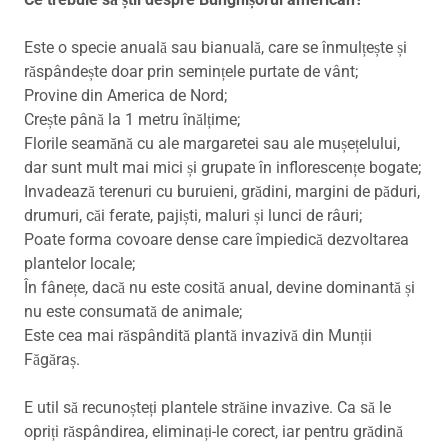
Este o specie anuală sau bianuală, care se înmulțește și
răspândește doar prin semințele purtate de vânt;
Provine din America de Nord;
Crește până la 1 metru înălțime;
Florile seamănă cu ale margaretei sau ale mușețelului,
dar sunt mult mai mici și grupate în inflorescențe bogate;
Invadează terenuri cu buruieni, grădini, margini de păduri,
drumuri, căi ferate, pajiști, maluri și lunci de râuri;
Poate forma covoare dense care împiedică dezvoltarea
plantelor locale;
În fânețe, dacă nu este cosită anual, devine dominantă și
nu este consumată de animale;
Este cea mai răspândită plantă invazivă din Munții
Făgăraș.
E util să recunoșteți plantele străine invazive. Ca să le
opriți răspândirea, eliminați-le corect, iar pentru grădină