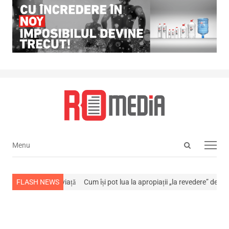
Open
Menu
Menu
search
panel
a stins din viață
FLASH NEWS
Cum își pot lua la apropiații „la revedere” de la…
NEWS