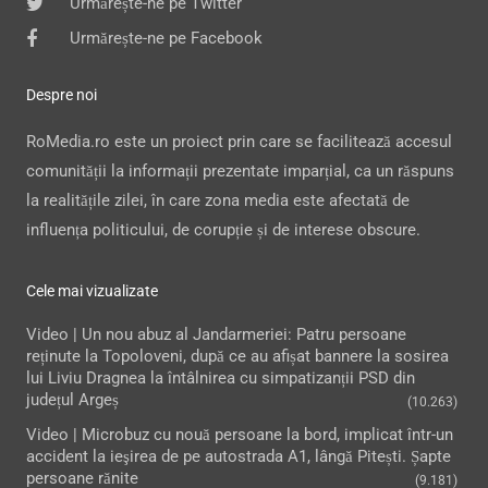
Urmărește-ne pe Twitter
Urmărește-ne pe Facebook
Despre noi
RoMedia.ro este un proiect prin care se facilitează accesul
comunității la informații prezentate imparțial, ca un răspuns
la realitățile zilei, în care zona media este afectată de
influența politicului, de corupție și de interese obscure.
Cele mai vizualizate
Video | Un nou abuz al Jandarmeriei: Patru persoane
reținute la Topoloveni, după ce au afișat bannere la sosirea
lui Liviu Dragnea la întâlnirea cu simpatizanții PSD din
județul Argeș
(10.263)
Video | Microbuz cu nouă persoane la bord, implicat într-un
accident la ieşirea de pe autostrada A1, lângă Pitești. Șapte
persoane rănite
(9.181)