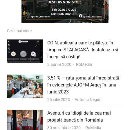
Cele mai citite
COIN, aplicația care te plătește în
timp ce STAI ACASĂ. Instaleaz-o și
începi să câștigi!
Author
3 aprilie 2020
RoMedia
3,51 % – rata șomajului înregistrată
în evidențele AJOFM Argeș în luna
iunie 2023
Author
25 iulie 2023
Antoniu Neguț
Aventuri cu idioții de la cea mai
proastă bancă din România
Author
30 noiembrie 2020
RoMedia