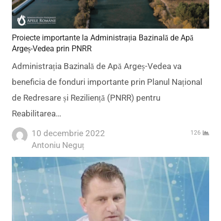
Proiecte importante la Administrația Bazinală de Apă
Argeș-Vedea prin PNRR
Administrația Bazinală de Apă Argeș-Vedea va
beneficia de fonduri importante prin Planul Național
de Redresare și Reziliență (PNRR) pentru
Reabilitarea…
10 decembrie 2022
126
Author
Antoniu Neguț