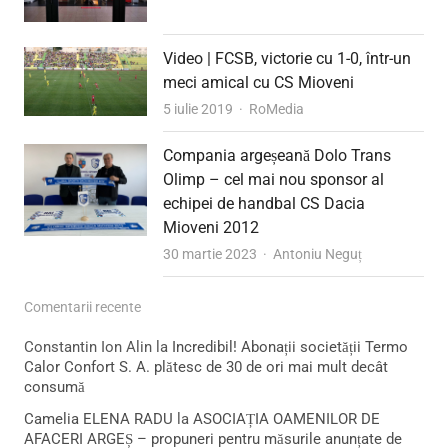
Video | FCSB, victorie cu 1-0, într-un
meci amical cu CS Mioveni
Author
5 iulie 2019
RoMedia
Compania argeșeană Dolo Trans
Olimp – cel mai nou sponsor al
echipei de handbal CS Dacia
Mioveni 2012
Author
30 martie 2023
Antoniu Neguț
Comentarii recente
Constantin Ion Alin
la
Incredibil! Abonații societății Termo
Calor Confort S. A. plătesc de 30 de ori mai mult decât
consumă
Camelia ELENA RADU
la
ASOCIAȚIA OAMENILOR DE
AFACERI ARGEȘ – propuneri pentru măsurile anunțate de