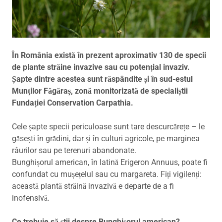
În România există în prezent aproximativ 130 de specii
de plante străine invazive sau cu potențial invaziv.
Șapte dintre acestea sunt răspândite și în sud-estul
Munților Făgăraș, zonă monitorizată de specialiștii
Fundației Conservation Carpathia.
Cele șapte specii periculoase sunt tare descurcărețe – le
găsești în grădini, dar și în culturi agricole, pe marginea
râurilor sau pe terenuri abandonate.
Bunghișorul american, în latină Erigeron Annuus, poate fi
confundat cu mușețelul sau cu margareta. Fiți vigilenți:
această plantă străină invazivă e departe de a fi
inofensivă.
Ce trebuie să știi despre Bunghișorul american?