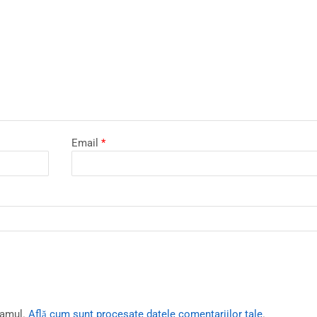
Email
*
pamul.
Află cum sunt procesate datele comentariilor tale
.