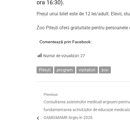
ora 16:30).
Prețul unui bilet este de 12 lei/adult. Elevii, s
Zoo Pitești oferă gratuitate pentru persoanele cu
Comentează prin Facebook:
Număr de vizualizări:
27
Pitești
program
vizitatori
zoo
Navigare
Previous
Previous
Consultarea asistenților medicali argeșeni pentr
în
post:
fundamentarea activităților de educație medicală
articole
OAMGMAMR Argeș în 2026