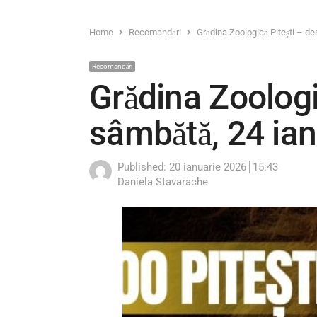
Home
Recomandări
Grădina Zoologică Pitești – de
Recomandări
Grădina Zoologic
sâmbătă, 24 ian
Published:
20 ianuarie 2026
15:43
Author
Daniela Stavarache