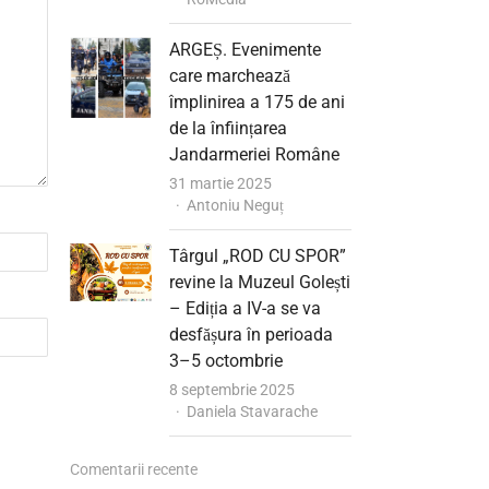
ARGEȘ. Evenimente
care marchează
împlinirea a 175 de ani
de la înființarea
Jandarmeriei Române
31 martie 2025
Author
Antoniu Neguț
Târgul „ROD CU SPOR”
revine la Muzeul Golești
– Ediția a IV-a se va
desfășura în perioada
3–5 octombrie
8 septembrie 2025
Author
Daniela Stavarache
Comentarii recente