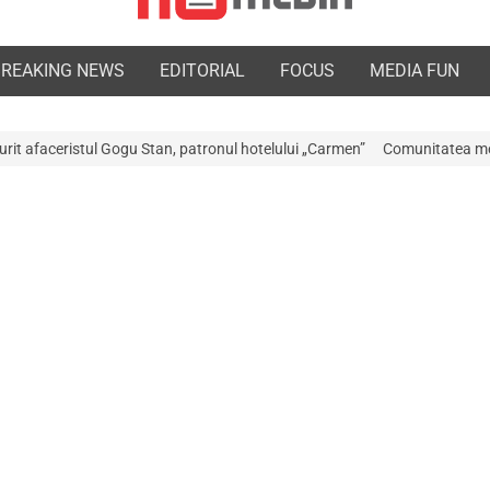
BREAKING NEWS
EDITORIAL
FOCUS
MEDIA FUN
Stan, patronul hotelului „Carmen”
Comunitatea medicală a Argeșului est