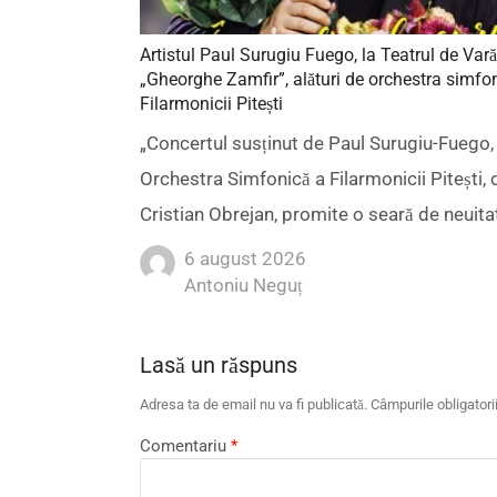
Artistul Paul Surugiu Fuego, la Teatrul de Vară
„Gheorghe Zamfir”, alături de orchestra simfo
Filarmonicii Pitești
„Concertul susținut de Paul Surugiu-Fuego, 
Orchestra Simfonică a Filarmonicii Pitești, d
Cristian Obrejan, promite o seară de neuita
6 august 2026
Author
Antoniu Neguț
Lasă un răspuns
Adresa ta de email nu va fi publicată.
Câmpurile obligator
Comentariu
*