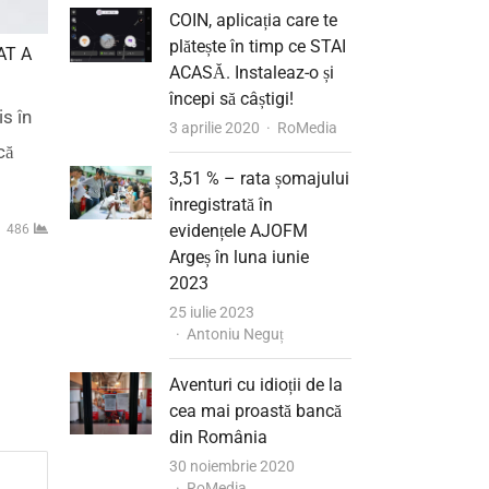
COIN, aplicația care te
plătește în timp ce STAI
AT A
ACASĂ. Instaleaz-o și
începi să câștigi!
s în
Author
3 aprilie 2020
RoMedia
că
3,51 % – rata șomajului
înregistrată în
evidențele AJOFM
486
Argeș în luna iunie
2023
25 iulie 2023
Author
Antoniu Neguț
Aventuri cu idioții de la
cea mai proastă bancă
din România
30 noiembrie 2020
Author
RoMedia