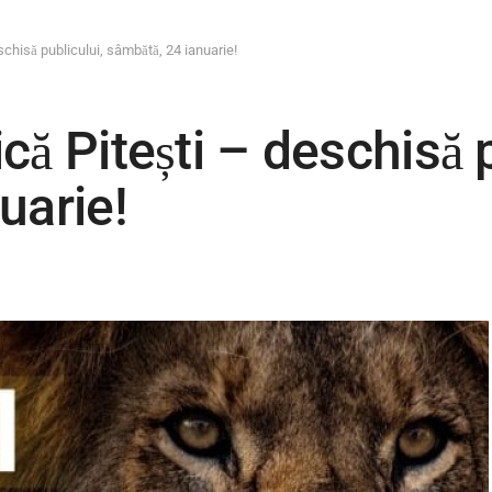
schisă publicului, sâmbătă, 24 ianuarie!
ă Pitești – deschisă p
uarie!