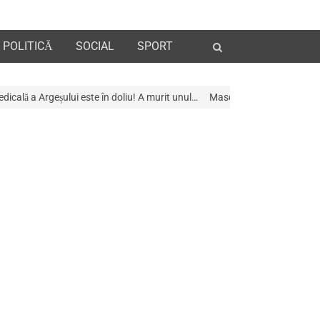
Open
POLITICĂ
SOCIAL
SPORT
search
panel
e în doliu! A murit unul…
Mascații au descins la Galeria de Artã din Pite