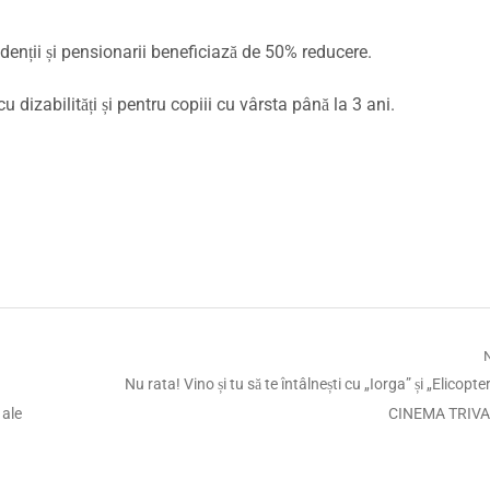
tudenții și pensionarii beneficiază de 50% reducere.
 dizabilități și pentru copiii cu vârsta până la 3 ani.
Next
u
Nu rata! Vino și tu să te întâlnești cu „Iorga” și „Elicopter
post:
 ale
CINEMA TRIVA