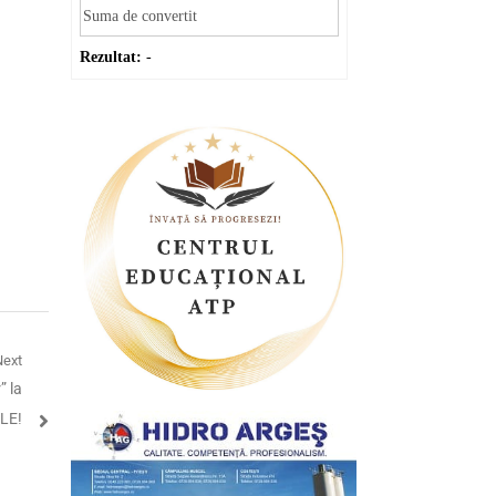
Rezultat:
-
Next
” la
LE!