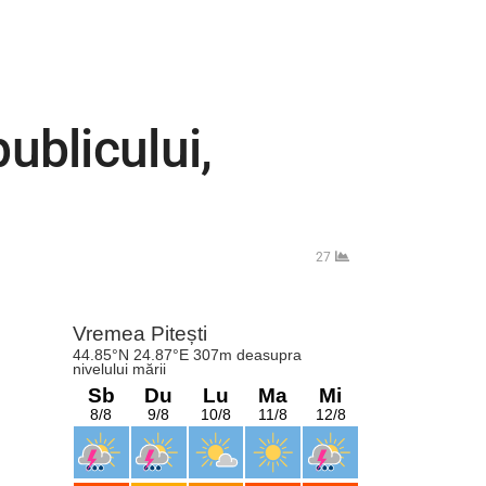
ublicului,
27