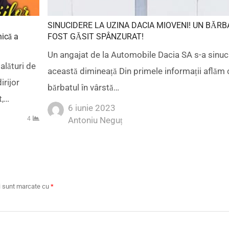
SINUCIDERE LA UZINA DACIA MIOVENI! UN BĂRB
nică a
FOST GĂSIT SPÂNZURAT!
Un angajat de la Automobile Dacia SA s-a sinuci
alături de
această dimineață Din primele informații aflăm 
irijor
bărbatul în vârstă…
t,…
6 iunie 2023
Author
4
Antoniu Neguț
ii sunt marcate cu
*