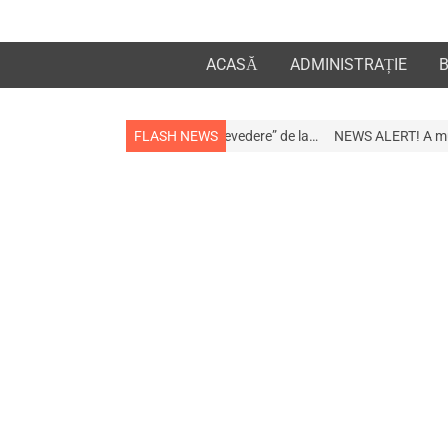
ACASĂ
ADMINISTRAȚIE
la apropiații „la revedere” de la…
FLASH NEWS
NEWS ALERT! A murit afaceristul Gogu 